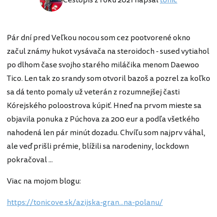
Cestopis z roku 2021 napsal
tonic
Pár dní pred Veľkou nocou som cez pootvorené okno
začul známy hukot vysávača na steroidoch - sused vytiahol
po dlhom čase svojho starého miláčika menom Daewoo
Tico. Len tak zo srandy som otvoril bazoš a pozrel za koľko
sa dá tento pomaly už veterán z rozumnejšej časti
Kórejského poloostrova kúpiť. Hneď na prvom mieste sa
objavila ponuka z Púchova za 200 eur a podľa všetkého
nahodená len pár minút dozadu. Chvíľu som najprv váhal,
ale veď prišli prémie, blížili sa narodeniny, lockdown
pokračoval ...
Viac na mojom blogu:
https://tonicove.sk/azijska-gran...na-polanu/