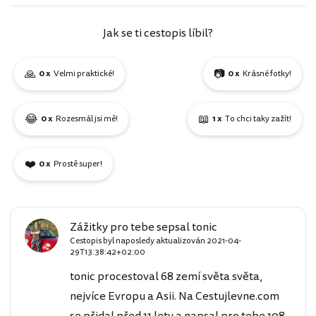
Jak se ti cestopis líbil?
🙏
📷
0 x
Velmi praktické!
0 x
Krásné fotky!
😂
📖
0 x
Rozesmál jsi mě!
1 x
To chci taky zažít!
❤️
0 x
Prostě super!
Zážitky pro tebe sepsal tonic
Cestopis byl naposledy aktualizován
2021-04-
29T13:38:42+02:00
tonic procestoval 68 zemí světa světa,
nejvíce Evropu a Asii. Na Cestujlevne.com