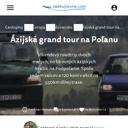
Cestopisy
Evropa
Slovensko
Ázijská grand tour na Poľanu
Ázijská grand tour na Poľanu
Víkendový roadtrip dvoch
malých, no šikovných ázijských
krabíc na Podpoľanie. Spolu
sedem valcov a 120 koní v akcii na
550km dlhej trase.
čtení na 1 minutu
0 komentářů
hodnoceno 1 x