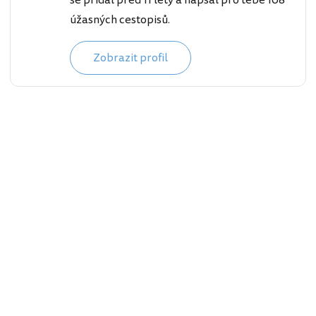
se přidal před 11 lety a napsal pro tebe 108
úžasných cestopisů.
Zobrazit profil