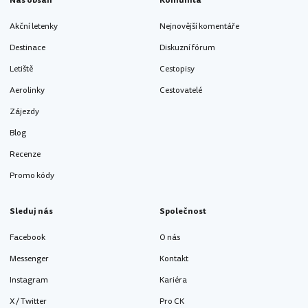
Náš obsah
Komunita
Akční letenky
Nejnovější komentáře
Destinace
Diskuzní fórum
Letiště
Cestopisy
Aerolinky
Cestovatelé
Zájezdy
Blog
Recenze
Promo kódy
Sleduj nás
Společnost
Facebook
O nás
Messenger
Kontakt
Instagram
Kariéra
X / Twitter
Pro CK