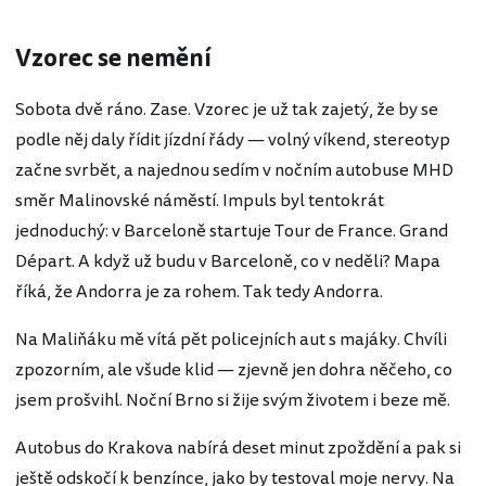
Vzorec se nemění
Sobota dvě ráno. Zase. Vzorec je už tak zajetý, že by se
podle něj daly řídit jízdní řády — volný víkend, stereotyp
začne svrbět, a najednou sedím v nočním autobuse MHD
směr Malinovské náměstí. Impuls byl tentokrát
jednoduchý: v Barceloně startuje Tour de France. Grand
Départ. A když už budu v Barceloně, co v neděli? Mapa
říká, že Andorra je za rohem. Tak tedy Andorra.
Na Maliňáku mě vítá pět policejních aut s majáky. Chvíli
zpozorním, ale všude klid — zjevně jen dohra něčeho, co
jsem prošvihl. Noční Brno si žije svým životem i beze mě.
Autobus do Krakova nabírá deset minut zpoždění a pak si
ještě odskočí k benzínce, jako by testoval moje nervy. Na