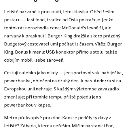
Letiště narvané k prasknutí, letní klasika. Oběd řeším
postaru — fast food, tradice od Osla pokračuje. Jenže
tentokrát nerozhodla cena: McDonald's levnější, ale
narvaný k prasknutí, Burger King dražší a skoro prázdný.
Budgetový cestovatel umí počítat i s časem. Vítěz: Burger
King. Bonus k menu: USB konektor přímo u stolu, takže
dobíjím mobil i sebe zároveň.
Cestuji nalehko jako nikdy — jen sportovní vak: nabíječka,
powerbanka, oblečení na druhý den. A pas. Andorra si na
Evropskou unii nehraje. S každým výletem se zavazadlo
zmenšuje; při tomhle tempu příště pojedu jen s
powerbankou v kapse.
Metro překvapivě prázdné. Kam se poděly ty davy z
letiště? Záhada, kterou neřeším. Mířím na stanici Foc,