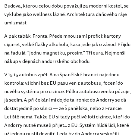
Budova, kterou celou dobu považuji za moderní kostel, se
vyklube jako wellness lázně. Architektura daňového ráje
umí zmást.
A pak tabák. Fronta. Přede mnou samí profíci: kartony
cigaret, velké flašky alkoholu, kasa jede jak o závod. Přijdu
na řadu já: "Jednu magnetku, prosím." Tři eura. Nejmenší
nákup v dějinách andorrského obchodu.
V 15:15 autobus zpět. A na španělské hranici najednou
kontrola: všichni bez EU pasu ven z autobusu, focení do
nového systému pro cizince. Půlka autobusu venku pózuje,
já sedím. A při čekání mi dojde ta ironie: do Andorry se dá
dostat jedině po silnici — ze Španělska, nebo z Francie.
Letiště nemá. Takže EU si tady pečlivě fotí cizince, kteří do
Andorry nutně museli přijet... z EU. Systém hlídá lidi, které
už jednou pustil dovnitř. Leda by do Andorry seskočili