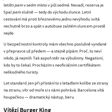
letišti jsem v sedm místo v půl sedmé. Nevadí, rezerva je.
Spal jsem slušně — tedy do východu slunce. Letní
cestování má proti březnovému jednu nevýhodu: svítá
nechutně brzo a spát v autobuse zalitém sluncem prostě
nejde.
U bezpečnostní kontroly mám všechno poslušně vyndané
v přepravce už předem — a stejně pípám. Proč, to neví
nikdo, já nejmíň. Tak aspoň stěr na výbušniny. Negativní,
kdo by to čekal. Procházím s neoficiálním certifikátem
neškodného turisty.
Let standard. Jen při přistání to s letadlem kolíbe ze strany
na stranu, vítr od moře si s námi pohrává. Barcelona vítá
houpačkou — dramatický nástup, beru.
Vítězí Burger King