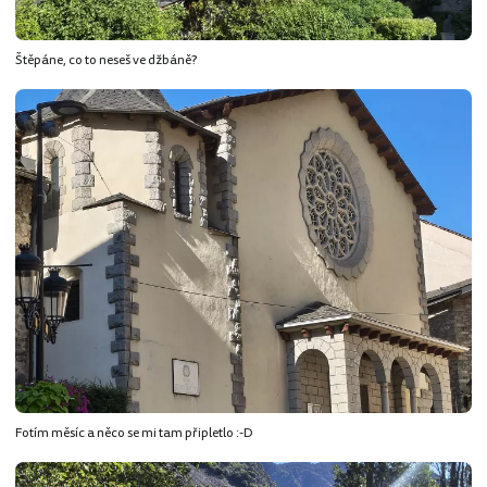
Štěpáne, co to neseš ve džbáně?
Fotím měsíc a něco se mi tam připletlo :-D