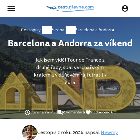
Cestopisy
Evropa
Barcelona a Andorra za víkend
Barcelona a Andorra za víkend
Jak jsem viděl Tour de France z
druhé řady, spal s vrchařským
králem a v daňovém ráji utratil 3
eura
čtení na 7 minut
0 komentářů
hodnoceno 6 x
Cestopis z roku 2026 napsal
Newmy