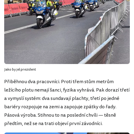
Jako by jel prezident
Přiběhnou dva pracovníci. Proti třem stům metrům
ležícího plotu nemají šanci, fyzika vyhrává. Pak dorazí třetí
a vymyslí systém: dva sundavají plachty, třetí po jedné
bariéry rozpojuje na zemi a zapojuje zpátky do řady.
Pásová výroba. Stihnou to na poslední chvíli — těsně
předtím, než se na trati objeví první závodníci.