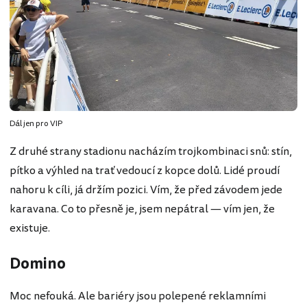
Dál jen pro VIP
Z druhé strany stadionu nacházím trojkombinaci snů: stín,
pítko a výhled na trať vedoucí z kopce dolů. Lidé proudí
nahoru k cíli, já držím pozici. Vím, že před závodem jede
karavana. Co to přesně je, jsem nepátral — vím jen, že
existuje.
Domino
Moc nefouká. Ale bariéry jsou polepené reklamními