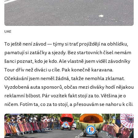
UAE
To ještě není závod — týmy si trať projíždějí na obhlídku,
pamatují si zatáčky a sjezdy. Bez startovních čísel nemám
šanci poznat, kdo je kdo. Ale vlastně jsem viděl závodníky
Tour dřív než diváci u cíle. Pak konečně karavana.
Očekávání jsem neměl žádná, takže nemohla zklamat.
Vyzdobená auta sponsorů, občas mezi diváky hodí nějakou
reklamní blbost. Pár vozítek fakt stojí za to. Většina je o
ničem. Fotím ta, co za to stojí, a přesouvám se nahoru k cíli.