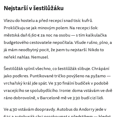
Nejstarší v šestilůžáku
Vlezu do hostelu a před recepcí snad tisíc kufrů.
Prokličkuju se jak minovým polem. Na recepci šok:
městská daň 6,60 € za noc na osobu — s tím kalkulačka
budgetového cestovatele nepočítala. Všude rušno, plno, a
já mám neodbytný pocit, že jsem tu nejstarší. Nikdo to
neřekl nahlas. Nemusel.
Šestilůžák splnil všechno, co šestilůžák slibuje. Chrápání
jako podkres. Puntíkované tričko povýšeno na pyžamo —
vrchařský král jde spát. Ve 3:30 finální budíček v podobě
vracejícího se spolubydlícího. Ironie: doma vstávám ve dvě
ráno dobrovolně, v Barceloně mě ve 3:30 budí cizí lidi.
Ve 4:30 vstávám doopravdy. Autobus do Andorry jede v
6:15 a autobusák chci prozkoumat s předstihem — hledat