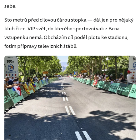
sebe.
Sto metrů před cílovou čárou stopka — dál jen pro nějaký
klub či co. VIP svět, do kterého sportovní vak z Brna
vstupenku nemá. Obcházím cíl podél plotu ke stadionu,
fotím přípravy televizních štábů.