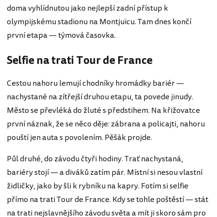
doma vyhlídnutou jako nejlepší zadní přístup k
olympijskému stadionu na Montjuïcu. Tam dnes končí
první etapa — týmová časovka.
Selfie na trati Tour de France
Cestou nahoru lemují chodníky hromádky bariér —
nachystané na zítřejší druhou etapu, ta povede jinudy.
Město se převléká do žluté s předstihem. Na křižovatce
první náznak, že se něco děje: zábrana a policajti, nahoru
pouští jen auta s povolením. Pěšák projde.
Půl druhé, do závodu čtyři hodiny. Trať nachystaná,
bariéry stojí — a diváků zatím pár. Místní si nesou vlastní
židličky, jako by šli k rybníku na kapry. Fotím si selfie
přímo na trati Tour de France. Kdy se tohle poštěstí — stát
na trati nejslavnějšího závodu světa a mít ji skoro sám pro