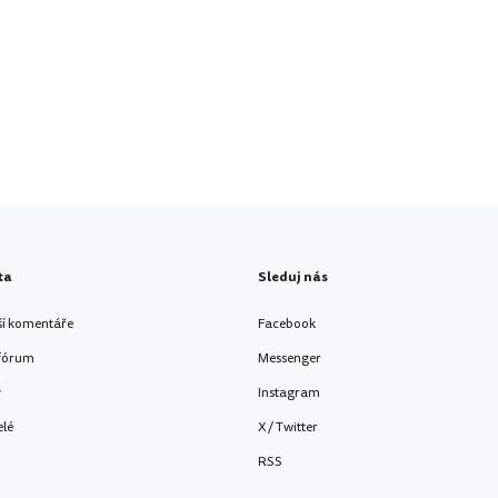
ta
Sleduj nás
ší komentáře
Facebook
 fórum
Messenger
y
Instagram
elé
X / Twitter
RSS