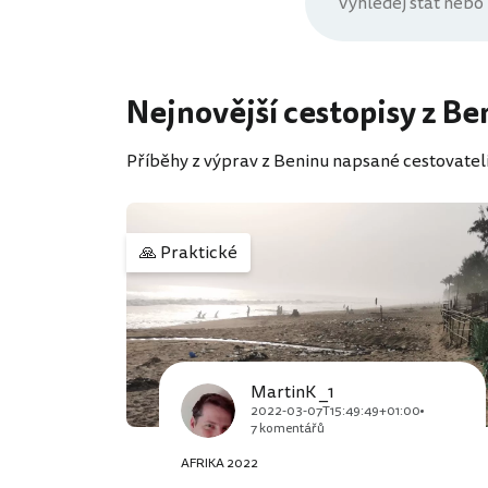
Nejnovější cestopisy z Be
Příběhy z výprav z Beninu napsané cestovateli 
🙏
Praktické
MartinK _1
2022-03-07T15:49:49+01:00
7 komentářů
AFRIKA 2022