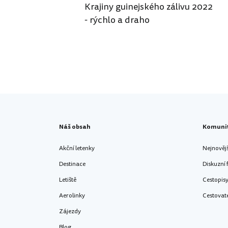
Krajiny guinejského zálivu 2022
- rýchlo a draho
Náš obsah
Komuni
Akční letenky
Nejnověj
Destinace
Diskuzní
Letiště
Cestopis
Aerolinky
Cestovat
Zájezdy
Blog