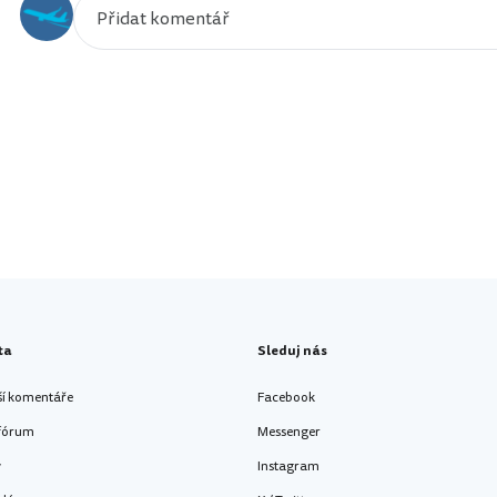
ta
Sleduj nás
ší komentáře
Facebook
 fórum
Messenger
y
Instagram