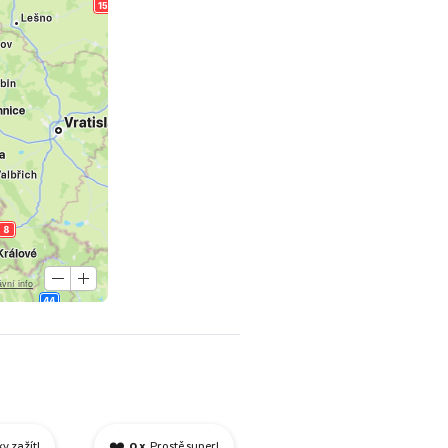
❤️
ky zažít!
0 x
Prostě super!