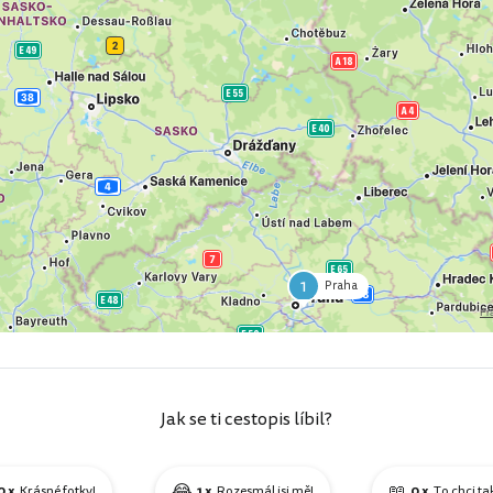
1
Praha
Jak se ti cestopis líbil?
😂
📖
0 x
Krásné fotky!
1 x
Rozesmál jsi mě!
0 x
To chci ta