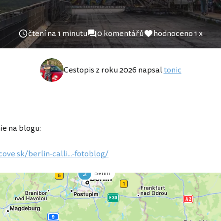
čtení na 1 minutu
0 komentářů
hodnoceno 1 x
Cestopis z roku 2026 napsal
tonic
e na blogu:
cove.sk/berlin-calli...-fotoblog/
2
Berlin