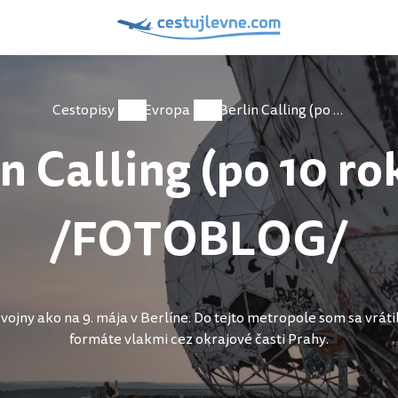
Cestopisy
Evropa
Berlin Calling (po 10 rokoch) /FOTOBLOG/
n Calling (po 10 r
/FOTOBLOG/
ej vojny ako na 9. mája v Berlíne. Do tejto metropole som sa vrát
formáte vlakmi cez okrajové časti Prahy.