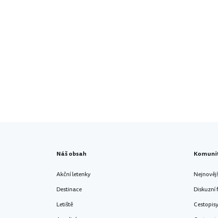
Náš obsah
Komuni
Akční letenky
Nejnověj
Destinace
Diskuzní
Letiště
Cestopis