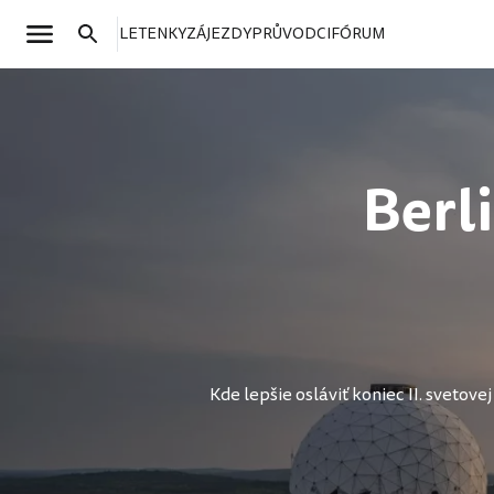
LETENKY
ZÁJEZDY
PRŮVODCI
FÓRUM
Berli
Kde lepšie osláviť koniec II. svetov