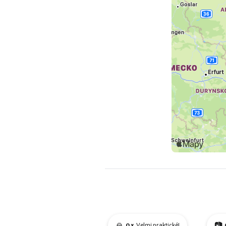
🙏
📷
0 x
Velmi praktické!