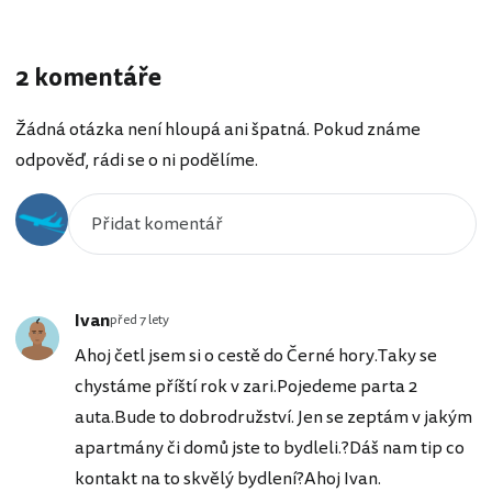
2 komentáře
Žádná otázka není hloupá ani špatná. Pokud známe
odpověď, rádi se o ni podělíme.
Ivan
před 7 lety
Ahoj četl jsem si o cestě do Černé hory.Taky se
chystáme příští rok v zari.Pojedeme parta 2
auta.Bude to dobrodružství. Jen se zeptám v jakým
apartmány či domů jste to bydleli.?Dáš nam tip co
kontakt na to skvělý bydlení?Ahoj Ivan.