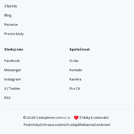
Zájezdy
Blog
Recenze
Promo kódy
Sleduj nás
Společnost
Facebook
O nás
Messenger
Kontakt
Instagram
Kariéra
X / Twitter
Pro CK
RSS
© 2026 Cestujlevne.com s.r.o.
Z lásky k cestování
Podmínky
Ochrana osobních údajů
Reklama
Oznámení