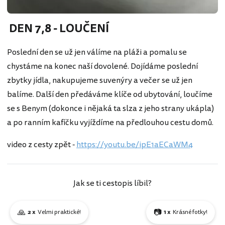
DEN 7,8 - LOUČENÍ
Poslední den se už jen válíme na pláži a pomalu se
chystáme na konec naší dovolené. Dojídáme poslední
zbytky jídla, nakupujeme suvenýry a večer se už jen
balíme. Další den předáváme klíče od ubytování, loučíme
se s Benym (dokonce i nějaká ta slza z jeho strany ukápla)
a po ranním kafíčku vyjíždíme na předlouhou cestu domů.
video z cesty zpět -
https://youtu.be/ipE1aECaWM4
Jak se ti cestopis líbil?
🙏
📷
2 x
Velmi praktické!
1 x
Krásné fotky!