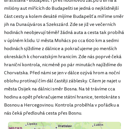
Bratislava - Budapešť. I přes hodinovou zácpu u Brna a
milióny aut mířících do Budapešti se jedná o nejklidnější
část cesty a kolem desáté míjíme Budapešť a míříme směr
jih na Dunaújváros a Szekszárd. Zde se již ve večerních
hodinách neobjevují téměř žádná auta a cesta tak probíhá
v úplném klidu. U města Mohács po cca 600 km a sedmi
hodinách sjíždíme z dálnice a pokračujeme po menších
okreskách k chorvatským hranicím. Zde nás poprvé čeká
hraniční kontrola, nicméně po pár minutách najíždíme do
Chorvatska. Před námi se jen v dálce ozývá hrom a noční
oblohu protínají čím dál častěji záblesky. Cílem je najet u
města Osijek na dálnici směr Bosna. Na té trávíme cca
hodinu a opět překračujeme státní hranice, tentokráte s
Bosnou a Hercegovinou. Kontrola proběhla v pořádku a
nás čeká předlouhá cesta přes Bosnu.