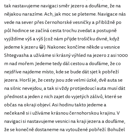
tak nastavujeme navigaci směr jezero a doufáme, že na
nějakou narazíme. Ach, jak moc se pleteme. Navigace nás
vede na sever přes černohorské vesničky a přibližně po
půl hodince se začíná cesta trochu zvedat a postupně
vyjíždíme výš a výš (což nám přijde trošičku divné, když
jedeme k jezeru 😀). Nakonec končíme někde u vesnice
Shtegvasha a užíváme si krásný výhled na jezero z asi 1000
m nad mořem. Jedeme tedy dál cestou a doufáme, že co
nejdříve najdeme místo, kde se bude dát sjet k pobřeží
jezera. Horší je, že cesty jsou zde velmi úzké, dvě auta se
na silnic nevejdou, a tak si vždy protijedoucí auta musí dát
přednost a jeden z nich zajet do vyjetých zálivů, které se
občas na okraji objeví. Asi hodinu takto jedeme a
nečekaně si i užíváme krásnou černohorskou krajinu. V
navigaci si nastavujeme vesnici na kraji jezera a doufáme,
že se konečně dostaneme na vytoužené pobřeží. Bohužel