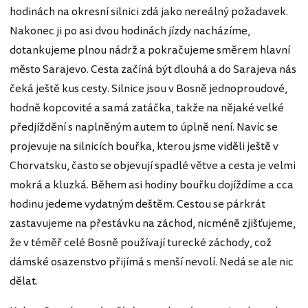
hodinách na okresní silnici zdá jako nereálný požadavek.
Nakonec ji po asi dvou hodinách jízdy nacházíme,
dotankujeme plnou nádrž a pokračujeme směrem hlavní
město Sarajevo. Cesta začíná být dlouhá a do Sarajeva nás
čeká ještě kus cesty. Silnice jsou v Bosně jednoproudové,
hodně kopcovité a samá zatáčka, takže na nějaké velké
předjíždění s naplněným autem to úplně není. Navíc se
projevuje na silnicích bouřka, kterou jsme viděli ještě v
Chorvatsku, často se objevují spadlé větve a cesta je velmi
mokrá a kluzká. Během asi hodiny bouřku dojíždíme a cca
hodinu jedeme vydatným deštěm. Cestou se párkrát
zastavujeme na přestávku na záchod, nicméně zjišťujeme,
že v téměř celé Bosně používají turecké záchody, což
dámské osazenstvo přijímá s menší nevolí. Nedá se ale nic
dělat.