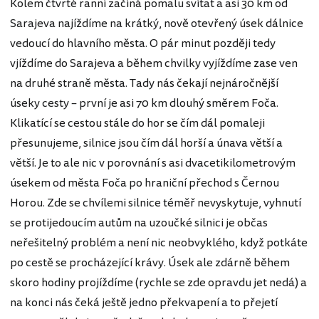
Kolem čtvrté ranní začíná pomalu svítat a asi 30 km od
Sarajeva najíždíme na krátký, nově otevřený úsek dálnice
vedoucí do hlavního města. O pár minut později tedy
vjíždíme do Sarajeva a během chvilky vyjíždíme zase ven
na druhé straně města. Tady nás čekají nejnáročnější
úseky cesty – první je asi 70 km dlouhý směrem Foča.
Klikatící se cestou stále do hor se čím dál pomaleji
přesunujeme, silnice jsou čím dál horší a únava větší a
větší. Je to ale nic v porovnání s asi dvacetikilometrovým
úsekem od města Foča po hraniční přechod s Černou
Horou. Zde se chvílemi silnice téměř nevyskytuje, vyhnutí
se protijedoucím autům na uzoučké silnici je občas
neřešitelný problém a není nic neobvyklého, když potkáte
po cestě se procházející krávy. Úsek ale zdárně během
skoro hodiny projíždíme (rychle se zde opravdu jet nedá) a
na konci nás čeká ještě jedno překvapení a to přejetí