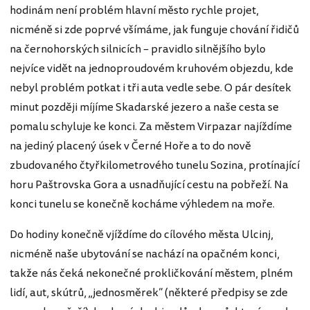
hodinám není problém hlavní město rychle projet,
nicméně si zde poprvé všímáme, jak funguje chování řidičů
na černohorských silnicích – pravidlo silnějšího bylo
nejvíce vidět na jednoproudovém kruhovém objezdu, kde
nebyl problém potkat i tři auta vedle sebe. O pár desítek
minut později míjíme Skadarské jezero a naše cesta se
pomalu schyluje ke konci. Za městem Virpazar najíždíme
na jediný placený úsek v Černé Hoře a to do nově
zbudovaného čtyřkilometrového tunelu Sozina, protínající
horu Paštrovska Gora a usnadňující cestu na pobřeží. Na
konci tunelu se konečně kocháme výhledem na moře.
Do hodiny konečně vjíždíme do cílového města Ulcinj,
nicméně naše ubytování se nachází na opačném konci,
takže nás čeká nekonečné prokličkování městem, plném
lidí, aut, skútrů, „jednosměrek“ (některé předpisy se zde