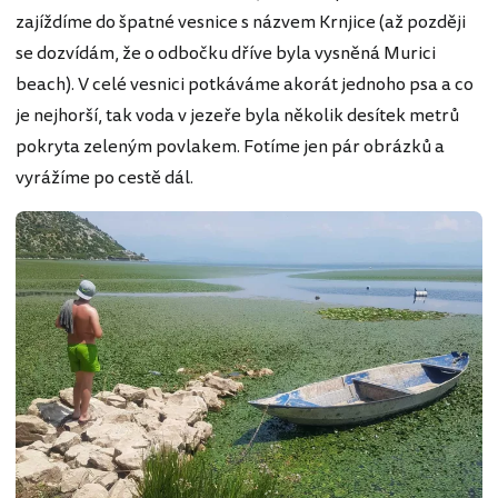
zajíždíme do špatné vesnice s názvem Krnjice (až později
se dozvídám, že o odbočku dříve byla vysněná Murici
beach). V celé vesnici potkáváme akorát jednoho psa a co
je nejhorší, tak voda v jezeře byla několik desítek metrů
pokryta zeleným povlakem. Fotíme jen pár obrázků a
vyrážíme po cestě dál.