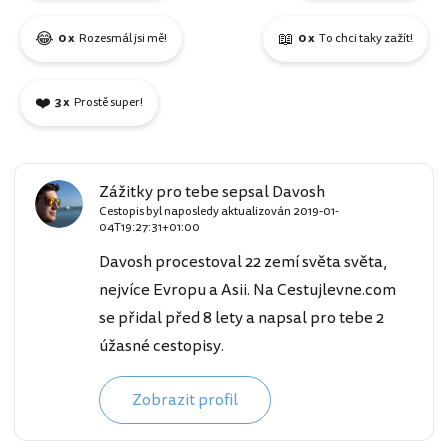
😂
📖
0 x
Rozesmál jsi mě!
0 x
To chci taky zažít!
❤️
3 x
Prostě super!
Zážitky pro tebe sepsal Davosh
Cestopis byl naposledy aktualizován
2019-01-
04T19:27:31+01:00
Davosh procestoval 22 zemí světa světa,
nejvíce Evropu a Asii. Na Cestujlevne.com
se přidal před 8 lety a napsal pro tebe 2
úžasné cestopisy.
Zobrazit profil