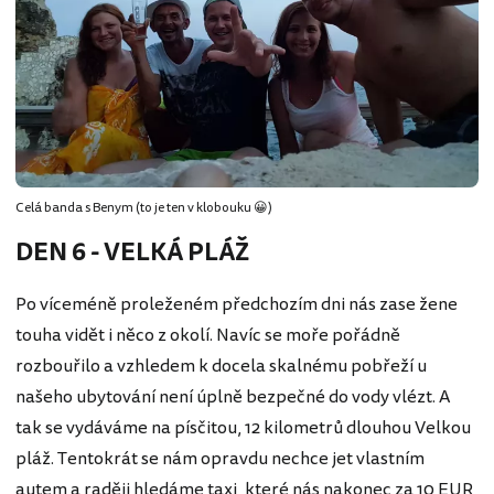
Celá banda s Benym (to je ten v klobouku 😀)
DEN 6 - VELKÁ PLÁŽ
Po víceméně proleženém předchozím dni nás zase žene
touha vidět i něco z okolí. Navíc se moře pořádně
rozbouřilo a vzhledem k docela skalnému pobřeží u
našeho ubytování není úplně bezpečné do vody vlézt. A
tak se vydáváme na písčitou, 12 kilometrů dlouhou Velkou
pláž. Tentokrát se nám opravdu nechce jet vlastním
autem a raději hledáme taxi, které nás nakonec za 10 EUR