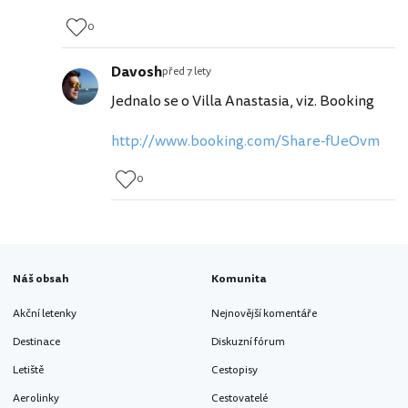
0
Davosh
před 7 lety
Jednalo se o Villa Anastasia, viz. Booking
http://www.booking.com/Share-fUeOvm
0
Náš obsah
Komunita
Akční letenky
Nejnovější komentáře
Destinace
Diskuzní fórum
Letiště
Cestopisy
Aerolinky
Cestovatelé