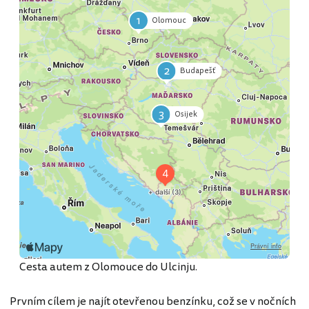
1
Olomouc
2
Budapešť
3
Osijek
4
Sarajevo
5
Foča
6
Podgorica
7
Ulcinj
Cesta autem z Olomouce do Ulcinju.
Prvním cílem je najít otevřenou benzínku, což se v nočních