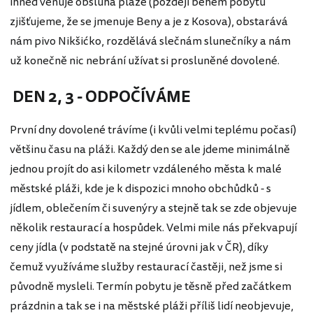
ihned věnuje obsluha pláže (později během pobytu
zjišťujeme, že se jmenuje Beny a je z Kosova), obstarává
nám pivo Nikšićko, rozdělává slečnám slunečníky a nám
už konečně nic nebrání užívat si prosluněné dovolené.
DEN 2, 3 - ODPOČÍVÁME
První dny dovolené trávíme (i kvůli velmi teplému počasí)
většinu času na pláži. Každý den se ale jdeme minimálně
jednou projít do asi kilometr vzdáleného města k malé
městské pláži, kde je k dispozici mnoho obchůdků - s
jídlem, oblečením či suvenýry a stejně tak se zde objevuje
několik restaurací a hospůdek. Velmi mile nás překvapují
ceny jídla (v podstatě na stejné úrovni jak v ČR), díky
čemuž využíváme služby restaurací častěji, než jsme si
původně mysleli. Termín pobytu je těsně před začátkem
prázdnin a tak se i na městské pláži příliš lidí neobjevuje,