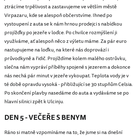
ztrácíme trpělivost a zastavujeme ve větším městě
Virpazaru, kde se alespoň občerstvíme. Ihned po
vystoupení z auta se k nám hrnou prodejci s nabídkou
projížďky po jezeře v loďce. Po chvilce rozmýšlení ji
využíváme, ať alespoň něco z výletu máme. Za pár euro
nastupujeme na loďku, na které nás doprovází i
průvodkyně a řidič. Projíždíme kolem malého ostrůvku,
slečna nám vypráví příběhy spojené s jezerem a dokonce
nás nechá pár minut v jezeře vykoupat. Teplota vody je v
té době opravdu vysoká - přibližující se 30 stupňům Celsia.
Po skončení plavby nasedáme do auta a vydáváme se po
hlavní silnici zpět k Ulcinju.
DEN 5 - VEČEŘE S BENYM
Ráno si matně vzpomínáme na to, že jsme si na dnešní