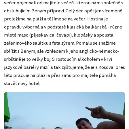
večer objednali od majitele večeři, kterou nám společně s
obsluhujícím Benym připraví. Celý den opět jen víceméně
proležíme na pláži a těšíme se na večer. Hostina je
opravdu výborná a v podstatě klasická balkánská - různé
mleté maso (pljeskavica, čevapi), klobásky a spousta
zeleninového salátku s feta sýrem. Pomalu se snažíme
sblížit s Benym, ale vzhledem k jeho anglicko-německo-
srbštině je to velký boj. S rostoucím alkoholem v krvi
jazykové bariéry mizí, a tak zjišťujeme, že je z Kosova, přes
léto pracuje na pláži a přes zimu pro majitele pomáhá
stavět nový hotel.