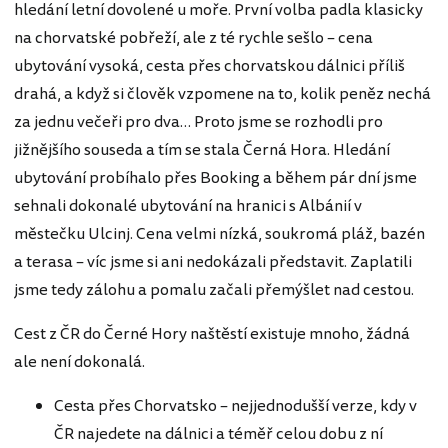
hledání letní dovolené u moře. První volba padla klasicky
na chorvatské pobřeží, ale z té rychle sešlo – cena
ubytování vysoká, cesta přes chorvatskou dálnici příliš
drahá, a když si člověk vzpomene na to, kolik peněz nechá
za jednu večeři pro dva… Proto jsme se rozhodli pro
jižnějšího souseda a tím se stala Černá Hora. Hledání
ubytování probíhalo přes Booking a během pár dní jsme
sehnali dokonalé ubytování na hranici s Albánií v
městečku Ulcinj. Cena velmi nízká, soukromá pláž, bazén
a terasa – víc jsme si ani nedokázali představit. Zaplatili
jsme tedy zálohu a pomalu začali přemýšlet nad cestou.
Cest z ČR do Černé Hory naštěstí existuje mnoho, žádná
ale není dokonalá.
Cesta přes Chorvatsko – nejjednodušší verze, kdy v
ČR najedete na dálnici a téměř celou dobu z ní