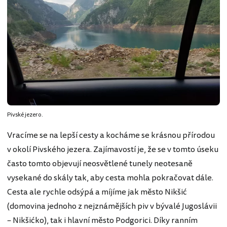
Pivské jezero.
Vracíme se na lepší cesty a kocháme se krásnou přírodou
v okolí Pivského jezera. Zajímavostí je, že se v tomto úseku
často tomto objevují neosvětlené tunely neotesaně
vysekané do skály tak, aby cesta mohla pokračovat dále.
Cesta ale rychle odsýpá a míjíme jak město Nikšić
(domovina jednoho z nejznámějších piv v bývalé Jugoslávii
– Nikšićko), tak i hlavní město Podgorici. Díky ranním