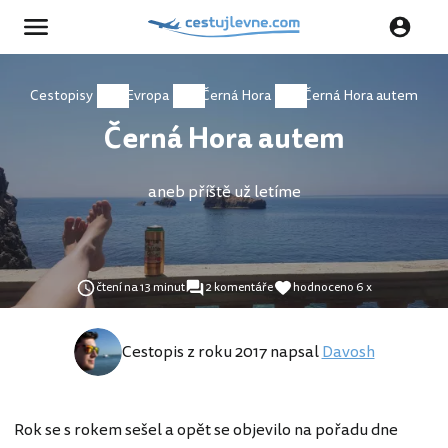
Cestopisy
Evropa
Černá Hora
Černá Hora autem
Černá Hora autem
aneb příště už letíme
čtení na 13 minut
2 komentáře
hodnoceno 6 x
Cestopis z roku 2017 napsal
Davosh
Rok se s rokem sešel a opět se objevilo na pořadu dne