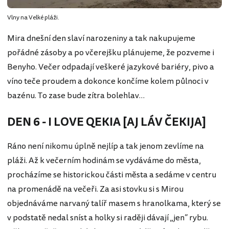
Vlny na Velké pláži.
Mira dnešní den slaví narozeniny a tak nakupujeme
pořádné zásoby a po včerejšku plánujeme, že pozveme i
Benyho. Večer odpadají veškeré jazykové bariéry, pivo a
víno teče proudem a dokonce končíme kolem půlnoci v
bazénu. To zase bude zítra bolehlav…
DEN 6 - I LOVE QEKIA [AJ LÁV ČEKIJA]
Ráno není nikomu úplně nejlíp a tak jenom zevlíme na
pláži. Až k večerním hodinám se vydáváme do města,
procházíme se historickou části města a sedáme v centru
na promenádě na večeři. Za asi stovku si s Mirou
objednáváme narvaný talíř masem s hranolkama, který se
v podstatě nedal sníst a holky si raději dávají „jen“ rybu.