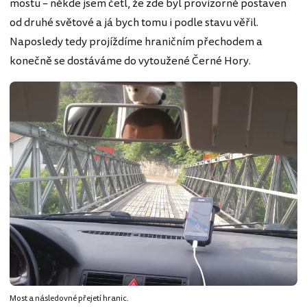
mostu – někde jsem četl, že zde byl provizorně postaven
od druhé světové a já bych tomu i podle stavu věřil.
Naposledy tedy projíždíme hraničním přechodem a
konečně se dostáváme do vytoužené Černé Hory.
Most a následovné přejetí hranic.