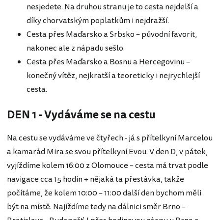
nesjedete. Na druhou stranu je to cesta nejdelší a
díky chorvatským poplatkům i nejdražší.
Cesta přes Maďarsko a Srbsko – původní favorit,
nakonec ale z nápadu sešlo.
Cesta přes Maďarsko a Bosnu a Hercegovinu –
konečný vítěz, nejkratší a teoreticky i nejrychlejší
cesta.
DEN 1 - Vydáváme se na cestu
Na cestu se vydáváme ve čtyřech - já s přítelkyní Marcelou
a kamarád Mira se svou přítelkyní Evou. V den D, v pátek,
vyjíždíme kolem 16:00 z Olomouce – cesta má trvat podle
navigace cca 15 hodin + nějaká ta přestávka, takže
počítáme, že kolem 10:00 – 11:00 další den bychom měli
být na místě. Najíždíme tedy na dálnici směr Brno –