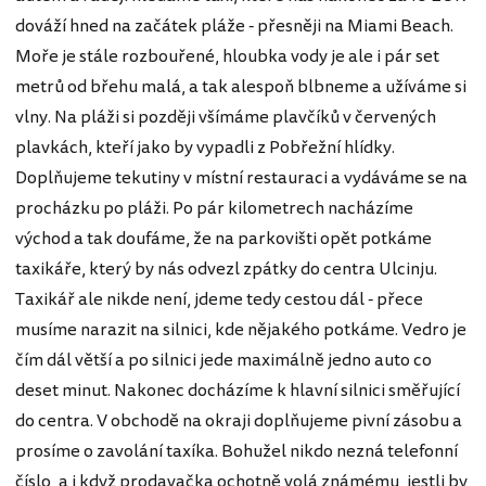
dováží hned na začátek pláže - přesněji na Miami Beach.
Moře je stále rozbouřené, hloubka vody je ale i pár set
metrů od břehu malá, a tak alespoň blbneme a užíváme si
vlny. Na pláži si později všímáme plavčíků v červených
plavkách, kteří jako by vypadli z Pobřežní hlídky.
Doplňujeme tekutiny v místní restauraci a vydáváme se na
procházku po pláži. Po pár kilometrech nacházíme
východ a tak doufáme, že na parkovišti opět potkáme
taxikáře, který by nás odvezl zpátky do centra Ulcinju.
Taxikář ale nikde není, jdeme tedy cestou dál - přece
musíme narazit na silnici, kde nějakého potkáme. Vedro je
čím dál větší a po silnici jede maximálně jedno auto co
deset minut. Nakonec docházíme k hlavní silnici směřující
do centra. V obchodě na okraji doplňujeme pivní zásobu a
prosíme o zavolání taxíka. Bohužel nikdo nezná telefonní
číslo, a i když prodavačka ochotně volá známému, jestli by