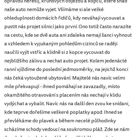
opravdu neřeší), kruhových objezdů a kopců, které snad
naše auto nemůže vyjet. Všímáme si ale velké
ohleduplnosti domácích řidičů, kdy neváhají vycouvat a
pustit nás projet silnicí jako první. Ono totiž často narazíte
na cestu, kde se dvě auta ani zdaleka nemají šanci vyhnout
a vzhledem k vyjukaným pohledům cizinců se raději
naučili vyjít vstříc a klidně si z kopce vycouvat do
nejbližšího zálivu a nechat auto projet. Kolem jedenácté
ranní vjíždíme do poslední jedmosměrky, na jejichž konci
nás čeká vytoužené ubytování. Majitelé nás navíc velmi
mile překvapují - ihned pomáhají se zavazadly, místo
okamžitého otravování s placením nás nechají v klidu
vydýchat a vybalit. Navíc nás na další den zvou ke snídani,
kde teprve dořešíme veškeré poplatky apod. Ihned se
převlékáme do plavek a během necelé půlhodinky
scházíme schody vedoucí na soukromou pláž. Zde se nám