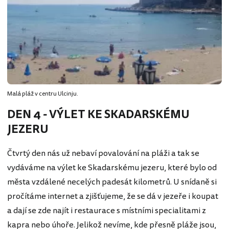
Malá pláž v centru Ulcinju.
DEN 4 - VÝLET KE SKADARSKÉMU
JEZERU
Čtvrtý den nás už nebaví povalování na pláži a tak se
vydáváme na výlet ke Skadarskému jezeru, které bylo od
města vzdálené necelých padesát kilometrů. U snídaně si
pročítáme internet a zjišťujeme, že se dá v jezeře i koupat
a dají se zde najít i restaurace s místními specialitami z
kapra nebo úhoře. Jelikož nevíme, kde přesně pláže jsou,