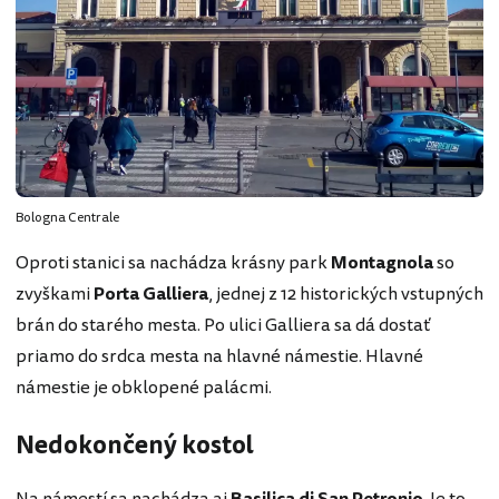
Bologna Centrale
Oproti stanici sa nachádza krásny park
Montagnola
so
zvyškami
Porta Galliera
, jednej z 12 historických vstupných
brán do starého mesta. Po ulici Galliera sa dá dostať
priamo do srdca mesta na hlavné námestie. Hlavné
námestie je obklopené palácmi.
Nedokončený kostol
Na námestí sa nachádza aj
Basilica di San Petronio
. Je to