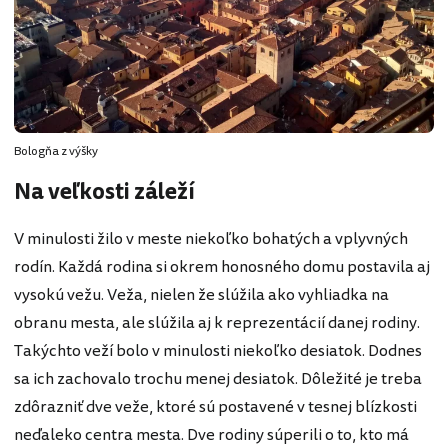
Bologňa z výšky
Na veľkosti záleží
V minulosti žilo v meste niekoľko bohatých a vplyvných
rodín. Každá rodina si okrem honosného domu postavila aj
vysokú vežu. Veža, nielen že slúžila ako vyhliadka na
obranu mesta, ale slúžila aj k reprezentácií danej rodiny.
Takýchto veží bolo v minulosti niekoľko desiatok. Dodnes
sa ich zachovalo trochu menej desiatok. Dôležité je treba
zdôrazniť dve veže, ktoré sú postavené v tesnej blízkosti
neďaleko centra mesta. Dve rodiny súperili o to, kto má