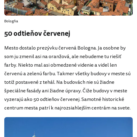
Bologňa
50 odtieňov červenej
Mesto dostalo prezývku červená Bologna. Ja osobne by
som ju zmenil asi na oranžová, ale nebudeme tu riešiť
farby. Niekto mal asi obmedzené videnie a videl len
červenú a zelenú farbu. Takmer všetky budovy v meste sú
totiž postavené z tehál. Na budovách nie sú žiadne
špeciálne fasády ani žiadne úpravy. Čiže budovy v meste
vyzerajú ako 50 odtieňov červenej. Samotné historické
centrum mesta patrí k najrozsiahlejším centrám na svete.