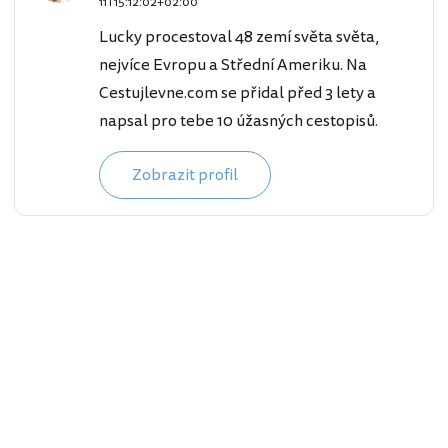
11T15:12:02+02:00
Lucky procestoval 48 zemí světa světa,
nejvíce Evropu a Střední Ameriku. Na
Cestujlevne.com se přidal před 3 lety a
napsal pro tebe 10 úžasných cestopisů.
Zobrazit profil