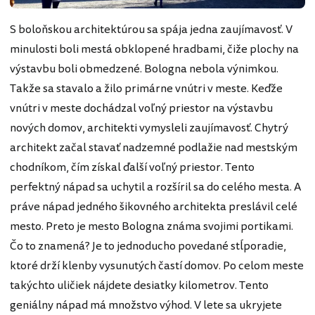
S boloňskou architektúrou sa spája jedna zaujímavosť. V
minulosti boli mestá obklopené hradbami, čiže plochy na
výstavbu boli obmedzené. Bologna nebola výnimkou.
Takže sa stavalo a žilo primárne vnútri v meste. Keďže
vnútri v meste dochádzal voľný priestor na výstavbu
nových domov, architekti vymysleli zaujímavosť. Chytrý
architekt začal stavať nadzemné podlažie nad mestským
chodníkom, čím získal ďalší voľný priestor. Tento
perfektný nápad sa uchytil a rozšíril sa do celého mesta. A
práve nápad jedného šikovného architekta preslávil celé
mesto. Preto je mesto Bologna známa svojimi portikami.
Čo to znamená? Je to jednoducho povedané stĺporadie,
ktoré drží klenby vysunutých častí domov. Po celom meste
takýchto uličiek nájdete desiatky kilometrov. Tento
geniálny nápad má množstvo výhod. V lete sa ukryjete