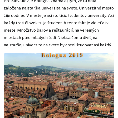
Pre Slovákov je Bologna známa aj tým, že tu bola
založená najstaršia univerzita na svete. Univerzitné mesto
žije dodnes. V meste je asi sto tisíc študentov univerzity. Asi
každý tretí človek tu je študent. A tento fakt je vidieť aj v
meste. Množstvo barov a reštaurácií, na verejných
miestach plno mladých ľudí. Niet sa čomu diviť, na
najstaršej univerzite na svete by chcel študovať asi každý.