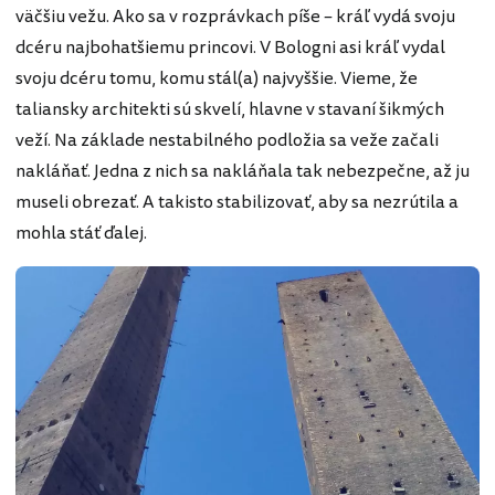
väčšiu vežu. Ako sa v rozprávkach píše – kráľ vydá svoju
dcéru najbohatšiemu princovi. V Bologni asi kráľ vydal
svoju dcéru tomu, komu stál(a) najvyššie. Vieme, že
taliansky architekti sú skvelí, hlavne v stavaní šikmých
veží. Na základe nestabilného podložia sa veže začali
nakláňať. Jedna z nich sa nakláňala tak nebezpečne, až ju
museli obrezať. A takisto stabilizovať, aby sa nezrútila a
mohla stáť ďalej.