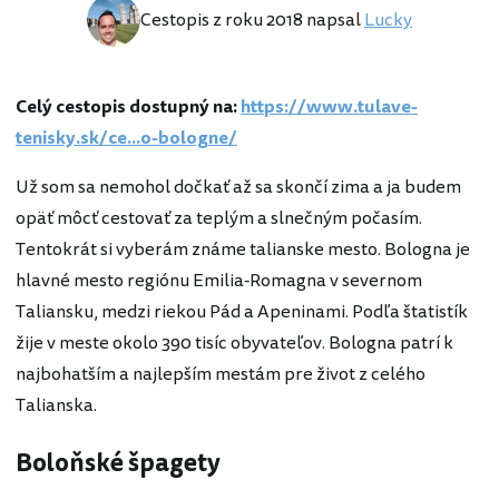
Cestopis z roku 2018 napsal
Lucky
Celý cestopis dostupný na:
https://www.tulave-
tenisky.sk/ce...o-bologne/
Už som sa nemohol dočkať až sa skončí zima a ja budem
opäť môcť cestovať za teplým a slnečným počasím.
Tentokrát si vyberám známe talianske mesto. Bologna je
hlavné mesto regiónu Emilia-Romagna v severnom
Taliansku, medzi riekou Pád a Apeninami. Podľa štatistík
žije v meste okolo 390 tisíc obyvateľov. Bologna patrí k
najbohatším a najlepším mestám pre život z celého
Talianska.
Boloňské špagety