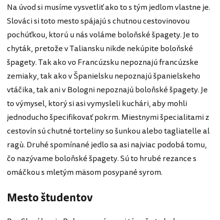
Na úvod si musíme vysvetliť ako to s tým jedlom vlastne je.
Slováci si toto mesto spájajú s chutnou cestovinovou
pochúťkou, ktorú u nás voláme boloňské špagety. Je to
chyták, pretože v Taliansku nikde nekúpite boloňské
špagety. Tak ako vo Francúzsku nepoznajú francúzske
zemiaky, tak ako v Španielsku nepoznajú španielskeho
vtáčika, tak ani v Bologni nepoznajú boloňské špagety. Je
to výmysel, ktorý si asi vymysleli kuchári, aby mohli
jednoducho špecifikovať pokrm. Miestnymi špecialitami z
cestovín sú chutné torteliny so šunkou alebo tagliatelle al
ragù. Druhé spomínané jedlo sa asi najviac podobá tomu,
čo nazývame boloňské špagety. Sú to hrubé rezance s
omáčkou s mletým mäsom posypané syrom.
Mesto študentov