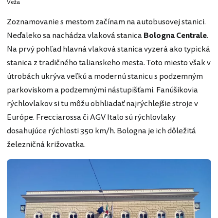
Veža
Zoznamovanie s mestom začínam na autobusovej stanici.
Neďaleko sa nachádza vlaková stanica
Bologna Centrale
.
Na prvý pohľad hlavná vlaková stanica vyzerá ako typická
stanica z tradičného talianskeho mesta. Toto miesto však v
útrobách ukrýva veľkú a modernú stanicu s podzemným
parkoviskom a podzemnými nástupišťami. Fanúšikovia
rýchlovlakov si tu môžu obhliadať najrýchlejšie stroje v
Európe. Frecciarossa či AGV Italo sú rýchlovlaky
dosahujúce rýchlosti 350 km/h. Bologna je ich dôležitá
železničná križovatka.