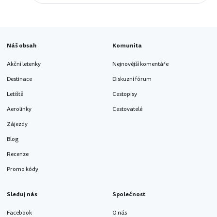
Náš obsah
Komunita
Akční letenky
Nejnovější komentáře
Destinace
Diskuzní fórum
Letiště
Cestopisy
Aerolinky
Cestovatelé
Zájezdy
Blog
Recenze
Promo kódy
Sleduj nás
Společnost
Facebook
O nás