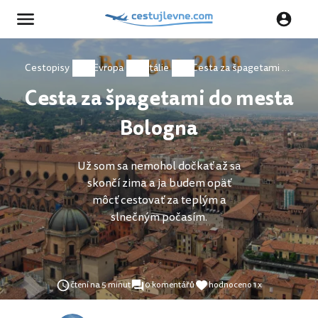
Cestopisy
Evropa
Itálie
Cesta za špagetami do mesta Bologna
Cesta za špagetami do mesta
Bologna
Už som sa nemohol dočkať až sa
skončí zima a ja budem opäť
môcť cestovať za teplým a
slnečným počasím.
čtení na 5 minut
0 komentářů
hodnoceno 1 x