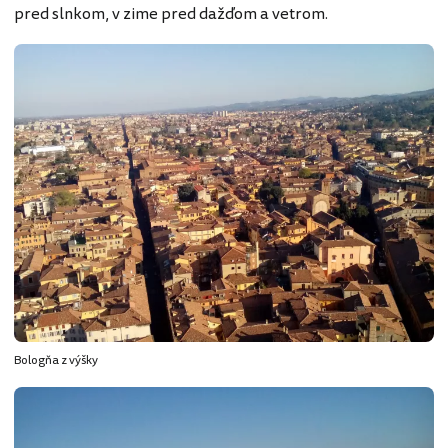
pred slnkom, v zime pred dažďom a vetrom.
Bologňa z výšky