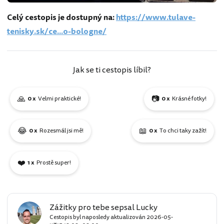
Celý cestopis je dostupný na:
https://www.tulave-
tenisky.sk/ce...o-bologne/
Jak se ti cestopis líbil?
🙏
📷
0 x
Velmi praktické!
0 x
Krásné fotky!
😂
📖
0 x
Rozesmál jsi mě!
0 x
To chci taky zažít!
❤️
1 x
Prostě super!
Zážitky pro tebe sepsal Lucky
Cestopis byl naposledy aktualizován
2026-05-