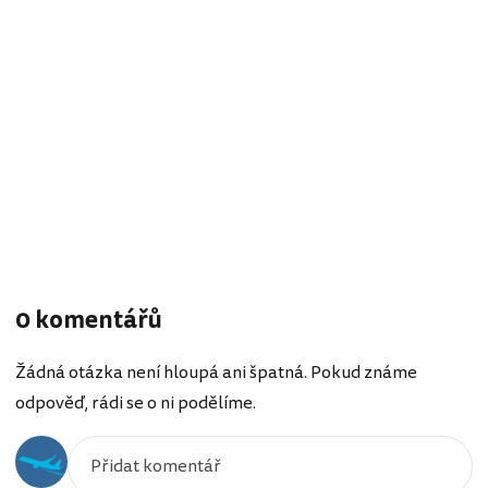
0 komentářů
Žádná otázka není hloupá ani špatná. Pokud známe
odpověď, rádi se o ni podělíme.