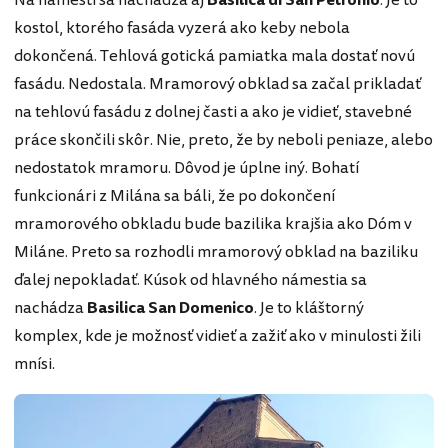
kostol, ktorého fasáda vyzerá ako keby nebola
dokončená. Tehlová gotická pamiatka mala dostať novú
fasádu. Nedostala. Mramorový obklad sa začal prikladať
na tehlovú fasádu z dolnej časti a ako je vidieť, stavebné
práce skončili skôr. Nie, preto, že by neboli peniaze, alebo
nedostatok mramoru. Dôvod je úplne iný. Bohatí
funkcionári z Milána sa báli, že po dokončení
mramorového obkladu bude bazilika krajšia ako Dóm v
Miláne. Preto sa rozhodli mramorový obklad na baziliku
ďalej nepokladať. Kúsok od hlavného námestia sa
nachádza
Basilica San Domenico
. Je to kláštorný
komplex, kde je možnosť vidieť a zažiť ako v minulosti žili
mnísi.