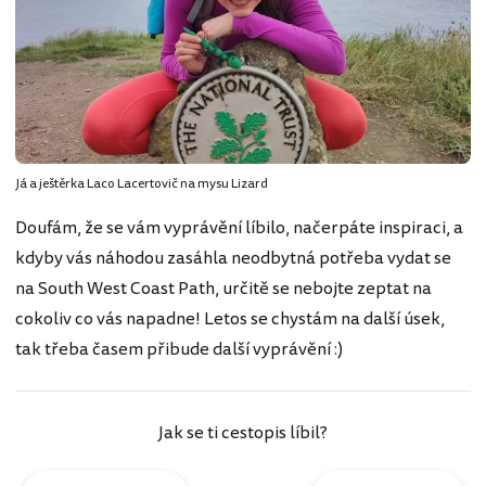
Já a ještěrka Laco Lacertovič na mysu Lizard
Doufám, že se vám vyprávění líbilo, načerpáte inspiraci, a
kdyby vás náhodou zasáhla neodbytná potřeba vydat se
na South West Coast Path, určitě se nebojte zeptat na
cokoliv co vás napadne! Letos se chystám na další úsek,
tak třeba časem přibude další vyprávění :)
Jak se ti cestopis líbil?