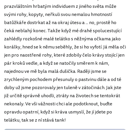
prazvláštním hrbatým individuem z jiného světa může
svými rohy, kopyty, neřkuli svou nemalou hmotností
batůžkáře dostrkat až na okraj útesu a ... no, prostě ho
čeká neblahý konec. Takže když mé drahé spolucestující
zahlédly rozkošné malé telátko s něžnýma očkama jako
korálky, hned se k němu seběhly, že si ho vyfotí. Já měla oči
jen pro naostřené rohy, které zdobily čelo krávy stojící jen
pár kroků vedle, a když se natočily směrem k nám,
najednou ve mě byla malá dušička. Raději jsme se
zrychleným pochodem přesunuly o pastvinu dále a od té
doby už jsme pozorovaly jen tuleně v zátočinách. Jak jste
již určitě správně uhodli, ztráty na životech se tentokrát
nekonaly. Ve vši vážnosti chci ale podotknout, buďte
opravdu opatrní, když si kráva usmyslí, že jí jdete po
telátku, tak se z ní stává tank!