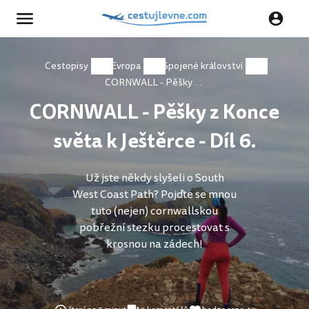
Cestopisy
Evropa
Spojené království
CORNWALL - Pěšky z Konce světa k Ještěrce - Díl 6.
CORNWALL - Pěšky z Konce
světa k Ještěrce - Díl 6.
Už jste někdy slyšeli o South
West Coast Path? Pojďte se mnou
tuto (nejen) cornwallskou
pobřežní stezku procestovat s
krosnou na zádech!