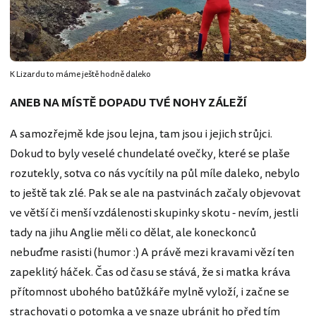
K Lizardu to máme ještě hodně daleko
ANEB NA MÍSTĚ DOPADU TVÉ NOHY ZÁLEŽÍ
A samozřejmě kde jsou lejna, tam jsou i jejich strůjci.
Dokud to byly veselé chundelaté ovečky, které se plaše
rozutekly, sotva co nás vycítily na půl míle daleko, nebylo
to ještě tak zlé. Pak se ale na pastvinách začaly objevovat
ve větší či menší vzdálenosti skupinky skotu - nevím, jestli
tady na jihu Anglie měli co dělat, ale koneckonců
nebuďme rasisti (humor :) A právě mezi kravami vězí ten
zapeklitý háček. Čas od času se stává, že si matka kráva
přítomnost ubohého batůžkáře mylně vyloží, i začne se
strachovati o potomka a ve snaze ubránit ho před tím