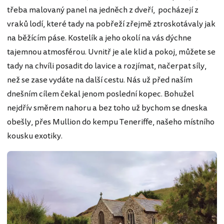
třeba malovaný panel na jedněch z dveří, pocházejí z
vraků lodí, které tady na pobřeží zřejmě ztroskotávaly jak
na běžícím páse. Kostelík a jeho okolí na vás dýchne
tajemnou atmosférou. Uvnitř je ale klid a pokoj, můžete se
tady na chvíli posadit do lavice a rozjímat, načerpat síly,
než se zase vydáte na další cestu. Nás už před naším
dnešním cílem čekal jenom poslední kopec. Bohužel
nejdřív směrem nahoru a bez toho už bychom se dneska
obešly, přes Mullion do kempu Teneriffe, našeho místního
kousku exotiky.