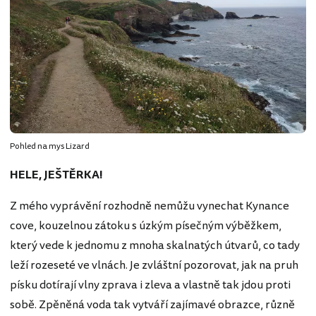
Pohled na mys Lizard
HELE, JEŠTĚRKA!
Z mého vyprávění rozhodně nemůžu vynechat Kynance
cove, kouzelnou zátoku s úzkým písečným výběžkem,
který vede k jednomu z mnoha skalnatých útvarů, co tady
leží rozeseté ve vlnách. Je zvláštní pozorovat, jak na pruh
písku dotírají vlny zprava i zleva a vlastně tak jdou proti
sobě. Zpěněná voda tak vytváří zajímavé obrazce, různě