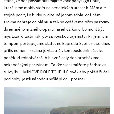
stane, že bez povšimnutí míjíme vodopády Ogo Dour,
které jsme mohly vidět na nedalekých útesech. Mám ale
stejně pocit, že budou viditelné jenom zdola, což nám
zrovna nehraje do plánu. A tak se vydáváme přes pastviny
do jemného mlžného oparu, na jehož konci by mohl být
mys Lizard, zatím skrytý za rouškou tajemství. Příjemným
tempem postupujeme statečně kupředu. Scenérie se dnes
příliš nemění, krajina je vlastně v tom posledním úseku
poněkud jednotvárná. A hlavně celý den procházíme
nekonečnými pastvinami. Takže si asi můžete představit
tu idylku.... MINOVÉ POLE TO JE!!! Člověk aby pořád čučel
pod nohy, jestli náhodou nešlápl do... přesně!