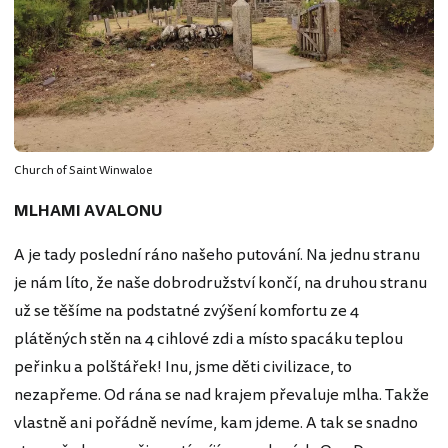
Church of Saint Winwaloe
MLHAMI AVALONU
A je tady poslední ráno našeho putování. Na jednu stranu
je nám líto, že naše dobrodružství končí, na druhou stranu
už se těšíme na podstatné zvýšení komfortu ze 4
plátěných stěn na 4 cihlové zdi a místo spacáku teplou
peřinku a polštářek! Inu, jsme děti civilizace, to
nezapřeme. Od rána se nad krajem převaluje mlha. Takže
vlastně ani pořádně nevíme, kam jdeme. A tak se snadno