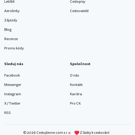
Letiště
Cestopisy
Aerolinky
Cestovatelé
Zájezdy
Blog
Recenze
Promo kódy
Sleduj nás
Společnost
Facebook
O nás
Messenger
Kontakt
Instagram
Kariéra
X / Twitter
Pro CK
RSS
© 2026 Cestujlevne.com s.r.o.
Z lásky k cestování