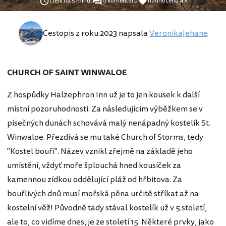
čtení na 5 minut
0 komentářů
hodnoceno 4 x
Cestopis z roku 2023 napsala
VeronikaJehane
CHURCH OF SAINT WINWALOE
Z hospůdky Halzephron Inn už je to jen kousek k další
místní pozoruhodnosti. Za následujícím výběžkem se v
písečných dunách schovává malý nenápadný kostelík St.
Winwaloe. Přezdívá se mu také Church of Storms, tedy
"Kostel bouří". Název vznikl zřejmě na základě jeho
umístění, vždyť moře šplouchá hned kousíček za
kamennou zídkou oddělující pláž od hřbitova. Za
bouřlivých dnů musí mořská pěna určitě stříkat až na
kostelní věž! Původně tady stával kostelík už v 5.století,
ale to, co vidíme dnes, je ze století 15. Některé prvky, jako