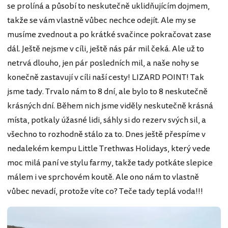
se prolíná a působí to neskutečně uklidňujícím dojmem,
takže se vám vlastně vůbec nechce odejít. Ale my se
musíme zvednout a po krátké svačince pokračovat zase
dál. Ještě nejsme v cíli, ještě nás pár mil čeká. Ale už to
netrvá dlouho, jen pár posledních mil, a naše nohy se
konečně zastavují v cíli naší cesty! LIZARD POINT! Tak
jsme tady. Trvalo nám to 8 dní, ale bylo to 8 neskutečně
krásných dní. Během nich jsme viděly neskutečně krásná
místa, potkaly úžasné lidi, sáhly si do rezerv svých sil, a
všechno to rozhodně stálo za to. Dnes ještě přespíme v
nedalekém kempu Little Trethwas Holidays, který vede
moc milá paní ve stylu farmy, takže tady potkáte slepice
málem i ve sprchovém koutě. Ale ono nám to vlastně
vůbec nevadí, protože víte co? Teče tady teplá voda!!!