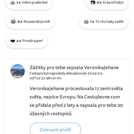
🙏
📷
1 x
Velmi praktické!
0 x
Krásné fotky!
😂
📖
0 x
Rozesmál jsi mě!
1 x
To chci taky zažít!
❤️
2 x
Prostě super!
Zážitky pro tebe sepsala VeronikaJehane
Cestopis byl naposledy aktualizován
2024-03-
09T22:57:48+01:00
VeronikaJehane procestovala 17 zemí světa
světa, nejvíce Evropu. Na Cestujlevne.com
se přidala před 2 lety a napsala pro tebe 20
úžasných cestopisů.
Zobrazit profil