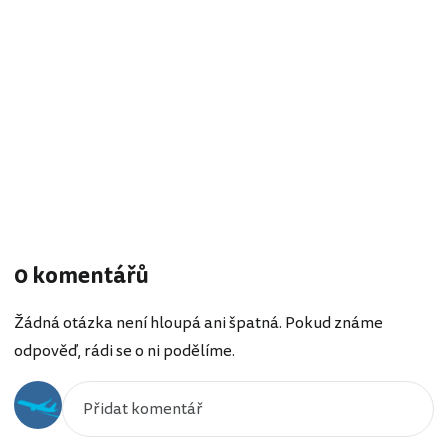
0 komentářů
Žádná otázka není hloupá ani špatná. Pokud známe
odpověď, rádi se o ni podělíme.