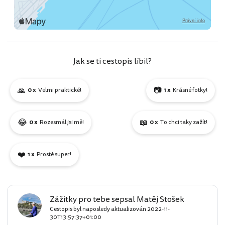
Jak se ti cestopis líbil?
🙏
📷
0 x
Velmi praktické!
1 x
Krásné fotky!
😂
📖
0 x
Rozesmál jsi mě!
0 x
To chci taky zažít!
❤️
1 x
Prostě super!
Zážitky pro tebe sepsal Matěj Stošek
Cestopis byl naposledy aktualizován
2022-11-
30T13:57:37+01:00