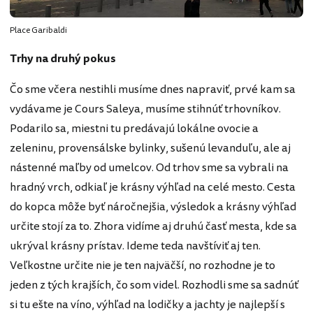
Place Garibaldi
Trhy na druhý pokus
Čo sme včera nestihli musíme dnes napraviť, prvé kam sa
vydávame je Cours Saleya, musíme stihnúť trhovníkov.
Podarilo sa, miestni tu predávajú lokálne ovocie a
zeleninu, provensálske bylinky, sušenú levanduľu, ale aj
nástenné maľby od umelcov. Od trhov sme sa vybrali na
hradný vrch, odkiaľ je krásny výhľad na celé mesto. Cesta
do kopca môže byť náročnejšia, výsledok a krásny výhľad
určite stojí za to. Zhora vidíme aj druhú časť mesta, kde sa
ukrýval krásny prístav. Ideme teda navštíviť aj ten.
Veľkostne určite nie je ten najväčší, no rozhodne je to
jeden z tých krajších, čo som videl. Rozhodli sme sa sadnúť
si tu ešte na víno, výhľad na lodičky a jachty je najlepší s