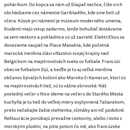
pohárikom. Do kopca sa nám už šliapať nechce, čiže vrch
obchádzame cez námestie Garibladiho, kde sme boli už
včera. Kúsok pri námestí je múzeum moderného umenia,
študenti majú vstup zadarmo, lenže bohužiaľ dostávame
sa sem neskoro a pokladnice sú už zavreté. Električkou sa
dovezieme naspäť na Place Masséna, kde početná
marocká menšina slávi víťazstvo svojej krajiny nad
Belgickom na majstrovstvách sveta vo futbale. Francúzi
obecne futbalom žijú, a keďže je tu aj veľká menšina
občanov bývalých kolónií ako Maroko či Kamerun, ktorí sú
na majstrovstvách tiež, sú tu vášne obrovské. Náš
posledný večer v Nice ideme na večeru do Starého Mesta
kuchyňa je tu tiež do veľkej miery ovplyvnená Talianskom,
preto nečakajte žabie stehienka, slimáky ani nič podobné.
Reštaurácie ponúkajú prevažne cestoviny, alebo rizoto s
morskými plodmi, na pitie potom čo iné, ako francúzske