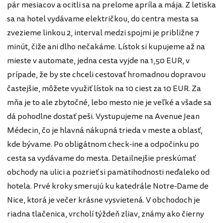
pár mesiacov a ocitli sa na prelome apríla a mája. Z letiska
sa na hotel vydávame električkou, do centra mesta sa
zvezieme linkou 2, interval medzi spojmi je približne 7
minút, čiže ani dlho nečakáme. Lístok si kupujeme až na
mieste v automate, jedna cesta vyjde na 1,50 EUR, v
prípade, že by ste chceli cestovať hromadnou dopravou
častejšie, môžete využiť lístok na 10 ciest za 10 EUR. Za
mňa je to ale zbytočné, lebo mesto nie je veľké a všade sa
dá pohodlne dostať peši. Vystupujeme na Avenue Jean
Médecin, čo je hlavná nákupná trieda v meste a oblasť,
kde bývame. Po obligátnom check-ine a odpočinku po
cesta sa vydávame do mesta. Detailnejšie preskúmať
obchody na ulici a pozrieť si pamätihodnosti neďaleko od
hotela. Prvé kroky smerujú ku katedrále Notre-Dame de
Nice, ktorá je večer krásne vysvietená. V obchodoch je
riadna tlačenica, vrcholí týždeň zliav, známy ako čierny