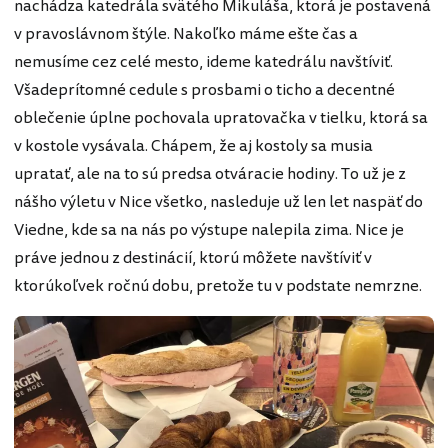
nachádza katedrála svätého Mikuláša, ktorá je postavená
v pravoslávnom štýle. Nakoľko máme ešte čas a
nemusíme cez celé mesto, ideme katedrálu navštíviť.
Všadeprítomné cedule s prosbami o ticho a decentné
oblečenie úplne pochovala upratovačka v tielku, ktorá sa
v kostole vysávala. Chápem, že aj kostoly sa musia
upratať, ale na to sú predsa otváracie hodiny. To už je z
nášho výletu v Nice všetko, nasleduje už len let naspäť do
Viedne, kde sa na nás po výstupe nalepila zima. Nice je
práve jednou z destinácií, ktorú môžete navštíviť v
ktorúkoľvek ročnú dobu, pretože tu v podstate nemrzne.