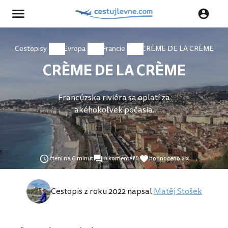
Cestopisy
Evropa
Francie
CRÈME DE LA CRÈME
CRÈME DE LA CRÈME
Francúzska riviéra sa oplatí za
akéhokoľvek počasia.
čtení na 6 minut
0 komentářů
hodnoceno 2 x
Cestopis z roku 2022 napsal
Matěj Stošek