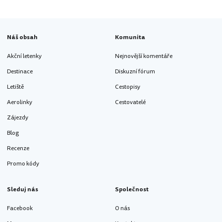
Náš obsah
Komunita
Akční letenky
Nejnovější komentáře
Destinace
Diskuzní fórum
Letiště
Cestopisy
Aerolinky
Cestovatelé
Zájezdy
Blog
Recenze
Promo kódy
Sleduj nás
Společnost
Facebook
O nás