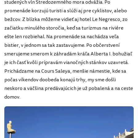
studených vĺn Stredozemného mora odvážia. Po
promenáde korzujú turisti a slúži aj pre cyklistov, alebo
bežcov. Z blízka môžeme vidieť aj hotel Le Negresco, zo
začiatku minulého storočia, keď sa turizmus na riviére
ešte len rozbiehal. Na promenáde sa nachádza veľa
bistier, v jednom sa tak zastavujeme. Po občerstvení
smerujeme smerom k záhradám kráľa Alberta I. bohužiaľ
je ich časť kvôli prípravám vianočných stánkov uzavretá.
Prichádzame na Cours Saleya, menšie námestie, kde sa
počas víkendov doobeda konajú trhy, my sme došli
neskoro a väčšina predávajúcich je už pobalená a na ceste
domov.