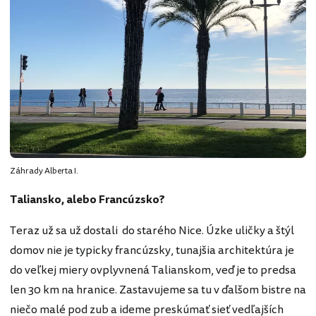
Záhrady Alberta I.
Taliansko, alebo Francúzsko?
Teraz už sa už dostali do starého Nice. Úzke uličky a štýl
domov nie je typicky francúzsky, tunajšia architektúra je
do veľkej miery ovplyvnená Talianskom, veď je to predsa
len 30 km na hranice. Zastavujeme sa tu v ďalšom bistre na
niečo malé pod zub a ideme preskúmať sieť vedľajších