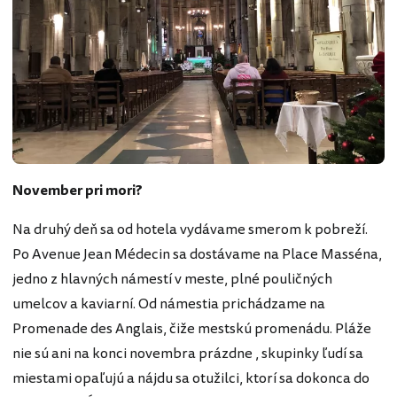
November pri mori?
Na druhý deň sa od hotela vydávame smerom k pobreží.
Po Avenue Jean Médecin sa dostávame na Place Masséna,
jedno z hlavných námestí v meste, plné pouličných
umelcov a kaviarní. Od námestia prichádzame na
Promenade des Anglais, čiže mestskú promenádu. Pláže
nie sú ani na konci novembra prázdne , skupinky ľudí sa
miestami opaľujú a nájdu sa otužilci, ktorí sa dokonca do