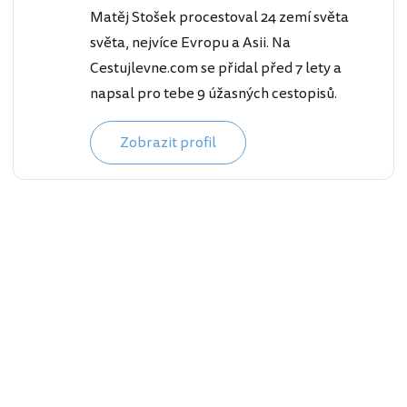
Matěj Stošek procestoval 24 zemí světa
světa, nejvíce Evropu a Asii. Na
Cestujlevne.com se přidal před 7 lety a
napsal pro tebe 9 úžasných cestopisů.
Zobrazit profil