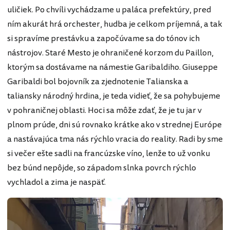
uličiek. Po chvíli vychádzame u paláca prefektúry, pred
ním akurát hrá orchester, hudba je celkom príjemná, a tak
si spravíme prestávku a započúvame sa do tónov ich
nástrojov. Staré Mesto je ohraničené korzom du Paillon,
ktorým sa dostávame na námestie Garibaldiho. Giuseppe
Garibaldi bol bojovník za zjednotenie Talianska a
taliansky národný hrdina, je teda vidieť, že sa pohybujeme
v pohraničnej oblasti. Hoci sa môže zdať, že je tu jar v
plnom prúde, dni sú rovnako krátke ako v strednej Európe
a nastávajúca tma nás rýchlo vracia do reality. Radi by sme
si večer ešte sadli na francúzske víno, lenže to už vonku
bez búnd nepôjde, so západom slnka povrch rýchlo
vychladol a zima je naspäť.