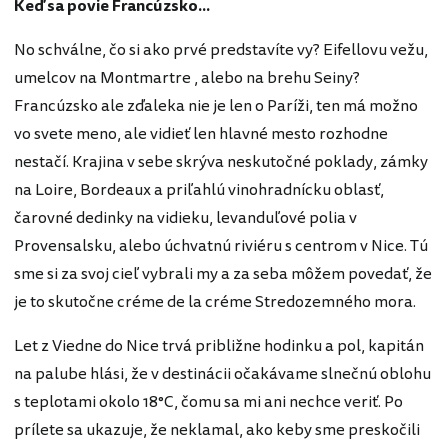
Keď sa povie Francúzsko...
No schválne, čo si ako prvé predstavíte vy? Eifellovu vežu,
umelcov na Montmartre , alebo na brehu Seiny?
Francúzsko ale zďaleka nie je len o Paríži, ten má možno
vo svete meno, ale vidieť len hlavné mesto rozhodne
nestačí. Krajina v sebe skrýva neskutočné poklady, zámky
na Loire, Bordeaux a priľahlú vinohradnícku oblasť,
čarovné dedinky na vidieku, levanduľové polia v
Provensalsku, alebo úchvatnú riviéru s centrom v Nice. Tú
sme si za svoj cieľ vybrali my a za seba môžem povedať, že
je to skutočne créme de la créme Stredozemného mora.
Let z Viedne do Nice trvá približne hodinku a pol, kapitán
na palube hlási, že v destinácii očakávame slnečnú oblohu
s teplotami okolo 18°C, čomu sa mi ani nechce veriť. Po
prílete sa ukazuje, že neklamal, ako keby sme preskočili