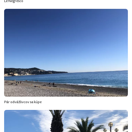
Le Negresco
Pár odvážlivcov sa kúpe