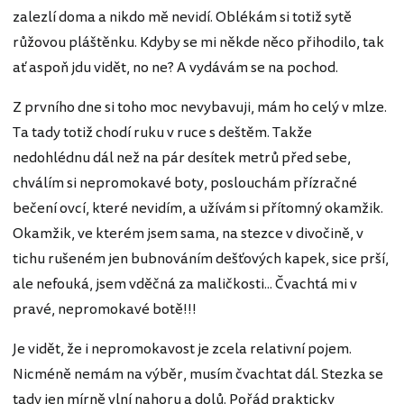
zalezlí doma a nikdo mě nevidí. Oblékám si totiž sytě
růžovou pláštěnku. Kdyby se mi někde něco přihodilo, tak
ať aspoň jdu vidět, no ne? A vydávám se na pochod.
Z prvního dne si toho moc nevybavuji, mám ho celý v mlze.
Ta tady totiž chodí ruku v ruce s deštěm. Takže
nedohlédnu dál než na pár desítek metrů před sebe,
chválím si nepromokavé boty, poslouchám přízračné
bečení ovcí, které nevidím, a užívám si přítomný okamžik.
Okamžik, ve kterém jsem sama, na stezce v divočině, v
tichu rušeném jen bubnováním dešťových kapek, sice prší,
ale nefouká, jsem vděčná za maličkosti... Čvachtá mi v
pravé, nepromokavé botě!!!
Je vidět, že i nepromokavost je zcela relativní pojem.
Nicméně nemám na výběr, musím čvachtat dál. Stezka se
tady jen mírně vlní nahoru a dolů. Pořád prakticky