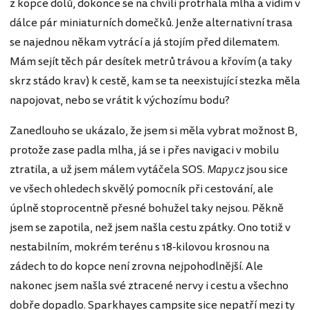
z kopce dolů, dokonce se na chvíli protrhala mlha a vidím v
dálce pár miniaturních domečků. Jenže alternativní trasa
se najednou někam vytrácí a já stojím před dilematem.
Mám sejít těch pár desítek metrů trávou a křovím (a taky
skrz stádo krav) k cestě, kam se ta neexistující stezka měla
napojovat, nebo se vrátit k výchozímu bodu?
Zanedlouho se ukázalo, že jsem si měla vybrat možnost B,
protože zase padla mlha, já se i přes navigaci v mobilu
ztratila, a už jsem málem vytáčela SOS.
Mapy.cz
jsou sice
ve všech ohledech skvělý pomocník při cestování, ale
úplně stoprocentně přesné bohužel taky nejsou. Pěkně
jsem se zapotila, než jsem našla cestu zpátky. Ono totiž v
nestabilním, mokrém terénu s 18-kilovou krosnou na
zádech to do kopce není zrovna nejpohodlnější. Ale
nakonec jsem našla své ztracené nervy i cestu a všechno
dobře dopadlo. Sparkhayes campsite sice nepatří mezi ty