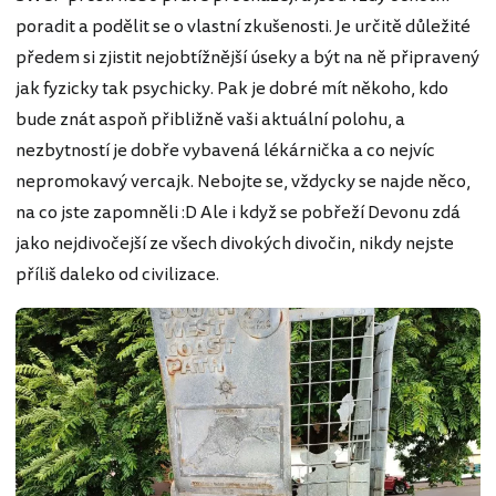
poradit a podělit se o vlastní zkušenosti. Je určitě důležité
předem si zjistit nejobtížnější úseky a být na ně připravený
jak fyzicky tak psychicky. Pak je dobré mít někoho, kdo
bude znát aspoň přibližně vaši aktuální polohu, a
nezbytností je dobře vybavená lékárnička a co nejvíc
nepromokavý vercajk. Nebojte se, vždycky se najde něco,
na co jste zapomněli :D Ale i když se pobřeží Devonu zdá
jako nejdivočejší ze všech divokých divočin, nikdy nejste
příliš daleko od civilizace.