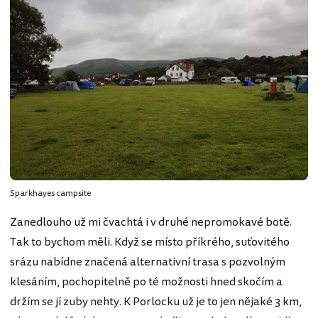
Sparkhayes campsite
Zanedlouho už mi čvachtá i v druhé nepromokavé botě.
Tak to bychom měli. Když se místo příkrého, suťovitého
srázu nabídne značená alternativní trasa s pozvolným
klesáním, pochopitelně po té možnosti hned skočím a
držím se jí zuby nehty. K Porlocku už je to jen nějaké 3 km,