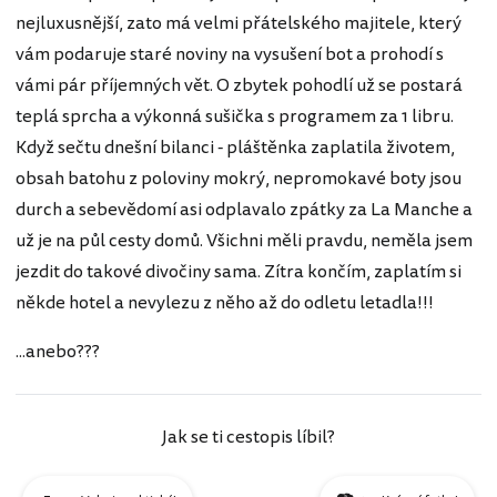
nejluxusnější, zato má velmi přátelského majitele, který
vám podaruje staré noviny na vysušení bot a prohodí s
vámi pár příjemných vět. O zbytek pohodlí už se postará
teplá sprcha a výkonná sušička s programem za 1 libru.
Když sečtu dnešní bilanci - pláštěnka zaplatila životem,
obsah batohu z poloviny mokrý, nepromokavé boty jsou
durch a sebevědomí asi odplavalo zpátky za La Manche a
už je na půl cesty domů. Všichni měli pravdu, neměla jsem
jezdit do takové divočiny sama. Zítra končím, zaplatím si
někde hotel a nevylezu z něho až do odletu letadla!!!
...anebo???
Jak se ti cestopis líbil?