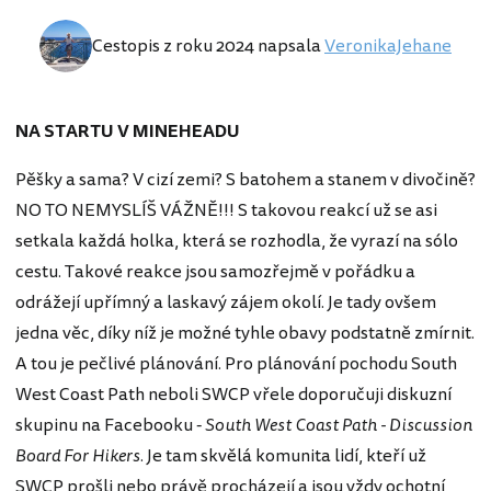
Cestopis z roku 2024 napsala
VeronikaJehane
NA STARTU V MINEHEADU
Pěšky a sama? V cizí zemi? S batohem a stanem v divočině?
NO TO NEMYSLÍŠ VÁŽNĚ!!! S takovou reakcí už se asi
setkala každá holka, která se rozhodla, že vyrazí na sólo
cestu. Takové reakce jsou samozřejmě v pořádku a
odrážejí upřímný a laskavý zájem okolí. Je tady ovšem
jedna věc, díky níž je možné tyhle obavy podstatně zmírnit.
A tou je pečlivé plánování. Pro plánování pochodu South
West Coast Path neboli SWCP vřele doporučuji diskuzní
skupinu na Facebooku -
South West Coast Path - Discussion
Board For Hikers
. Je tam skvělá komunita lidí, kteří už
SWCP prošli nebo právě procházejí a jsou vždy ochotní