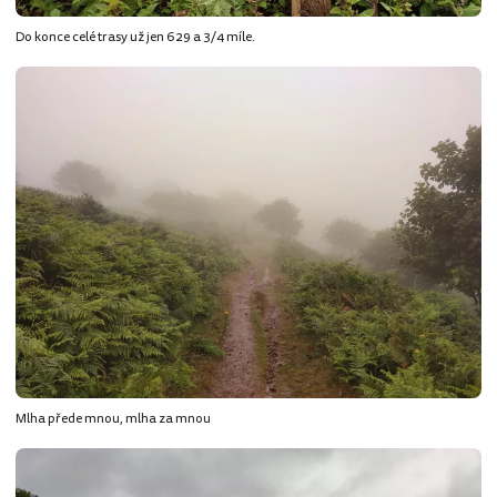
Do konce celé trasy už jen 629 a 3/4 míle.
Mlha přede mnou, mlha za mnou