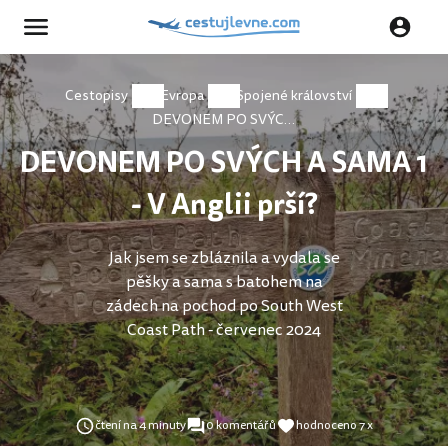
Cestopisy
Evropa
Spojené království
DEVONEM PO SVÝCH A SAMA 1 - V Anglii prší?
DEVONEM PO SVÝCH A SAMA 1
- V Anglii prší?
Jak jsem se zbláznila a vydala se
pěšky a sama s batohem na
zádech na pochod po South West
Coast Path - červenec 2024
čtení na 4 minuty
0 komentářů
hodnoceno 7 x