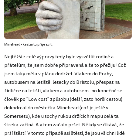
Minehead - ke startu připravit!
Nejtěžší z celé výpravy tedy bylo vysvětlit rodině a
přátelům, že jsem dobře připravená a že to přežiju! Což
jsem taky měla v plánu dodržet. Vlakem do Prahy,
autobusem na letiště, letecky do Bristolu, přespat na
židličce na letišti, vlakem a autobusem...no konečně se
člověk po "Low cost" způsobu (delší, zato horší cestou)
dokodrcal do městečka Minehead (což je ještě v
Somersetu), kde u sochy rukou držících mapu celá ta
štreka začíná. A v tom začalo pršet. Někdy se říkává, že
prší štěstí. V tomto případě asi štěstí, že jsou všichni lidé