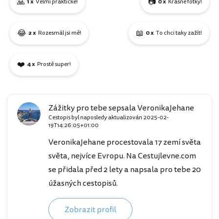
🙏
📷
1 x
Velmi praktické!
0 x
Krásné fotky!
😂
📖
2 x
Rozesmál jsi mě!
0 x
To chci taky zažít!
❤️
4 x
Prostě super!
Zážitky pro tebe sepsala VeronikaJehane
Cestopis byl naposledy aktualizován
2025-02-
19T14:26:05+01:00
VeronikaJehane procestovala 17 zemí světa
světa, nejvíce Evropu. Na Cestujlevne.com
se přidala před 2 lety a napsala pro tebe 20
úžasných cestopisů.
Zobrazit profil