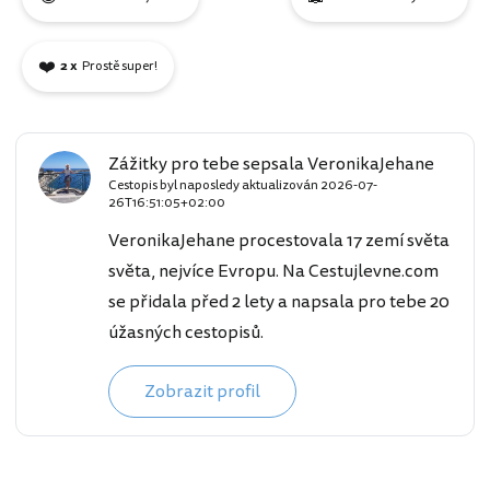
❤️
2 x
Prostě super!
Zážitky pro tebe sepsala VeronikaJehane
Cestopis byl naposledy aktualizován
2026-07-
26T16:51:05+02:00
VeronikaJehane procestovala 17 zemí světa
světa, nejvíce Evropu. Na Cestujlevne.com
se přidala před 2 lety a napsala pro tebe 20
úžasných cestopisů.
Zobrazit profil