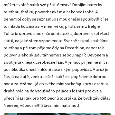
můžete volně nabít své příslušenství. Dobíjím baterky
telefonu, foťáku, powerbankám a nakonec i sobě. A
během té doby se seznamuji s mou dnešní spolubydlící. Je
to mladá holčina asi v mém věku, přišla sem z Belgie.
Tohle je opravdu mezinárodní stezka, dopravní uzel všech
států, na jaké si jen vzpomenete. Svorně si spolu nabíjíme
telefony a při tom pějeme ódy na Decathlon, neboť tak
polovinu jeho skladu táhneme s sebou napříč Devonem a
život je tak nějak všeobecně fajn. A je moc příjemné mít si
po několika dnech mlčení zase s kým popovídat. Ale už je
čas jít na kutě, venku se šeří, takže si popřejeme dobrou
noc a zalézáme - já do svého mini sarkofágu pro 1 osobu a
druhá holčina do vzdušného paláce s ložnicí pro dva a
předsíní asi tak pro 100 pecnů tousťáku. Že bych záviděla?
Neeeee, vůbec ne!!! Sláva minimalismu :)