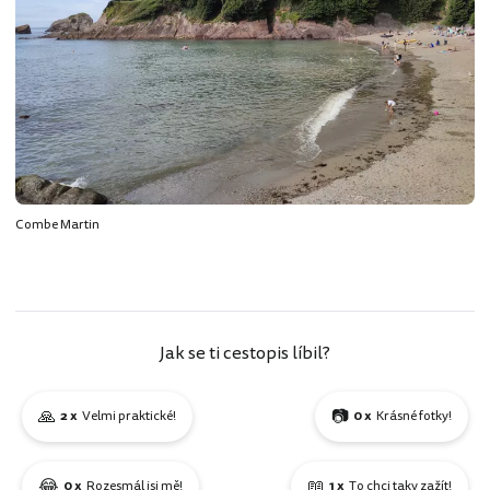
Combe Martin
Jak se ti cestopis líbil?
🙏
📷
2 x
Velmi praktické!
0 x
Krásné fotky!
😂
📖
0 x
Rozesmál jsi mě!
1 x
To chci taky zažít!