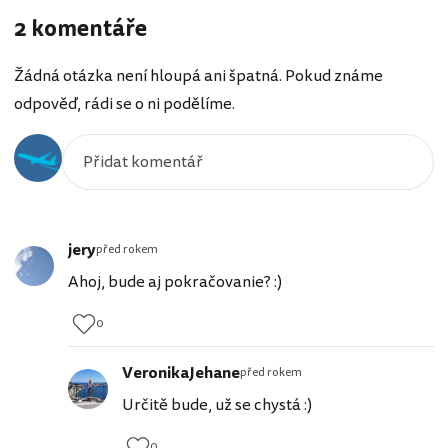
2 komentáře
Žádná otázka není hloupá ani špatná. Pokud známe
odpověď, rádi se o ni podělíme.
jery
před rokem
Ahoj, bude aj pokračovanie? :)
0
VeronikaJehane
před rokem
Určitě bude, už se chystá :)
0