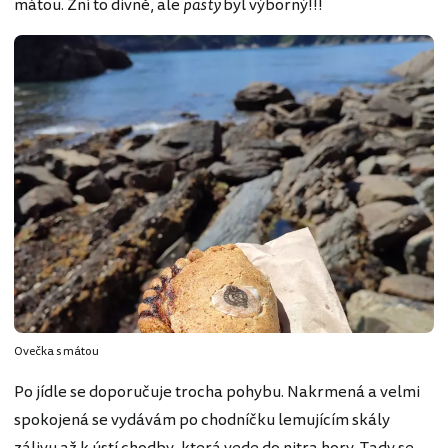
mátou. Zní to divně, ale
pasty
byl výborný!!!
Ovečka s mátou
Po jídle se doporučuje trocha pohybu. Nakrmená a velmi
spokojená se vydávám po chodníčku lemujícím skály