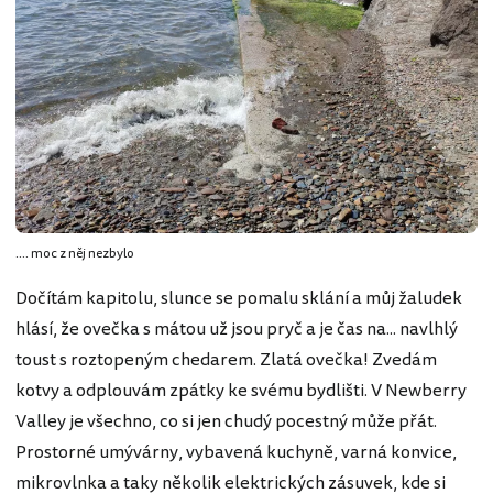
.... moc z něj nezbylo
Dočítám kapitolu, slunce se pomalu sklání a můj žaludek
hlásí, že ovečka s mátou už jsou pryč a je čas na... navlhlý
toust s roztopeným chedarem. Zlatá ovečka! Zvedám
kotvy a odplouvám zpátky ke svému bydlišti. V Newberry
Valley je všechno, co si jen chudý pocestný může přát.
Prostorné umývárny, vybavená kuchyně, varná konvice,
mikrovlnka a taky několik elektrických zásuvek, kde si