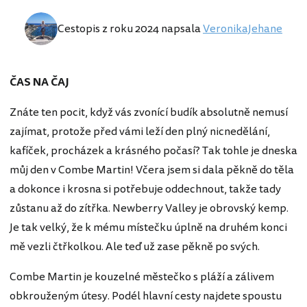
Cestopis z roku 2024 napsala
VeronikaJehane
ČAS NA ČAJ
Znáte ten pocit, když vás zvonící budík absolutně nemusí
zajímat, protože před vámi leží den plný nicnedělání,
kafíček, procházek a krásného počasí? Tak tohle je dneska
můj den v Combe Martin! Včera jsem si dala pěkně do těla
a dokonce i krosna si potřebuje oddechnout, takže tady
zůstanu až do zítřka. Newberry Valley je obrovský kemp.
Je tak velký, že k mému místečku úplně na druhém konci
mě vezli čtřkolkou. Ale teď už zase pěkně po svých.
Combe Martin je kouzelné městečko s pláží a zálivem
obkrouženým útesy. Podél hlavní cesty najdete spoustu