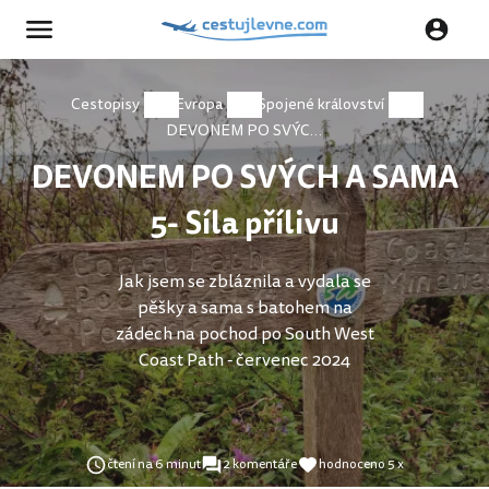
Cestopisy
Evropa
Spojené království
DEVONEM PO SVÝCH A SAMA 5- Síla přílivu
DEVONEM PO SVÝCH A SAMA
5- Síla přílivu
Jak jsem se zbláznila a vydala se
pěšky a sama s batohem na
zádech na pochod po South West
Coast Path - červenec 2024
čtení na 6 minut
2 komentáře
hodnoceno 5 x