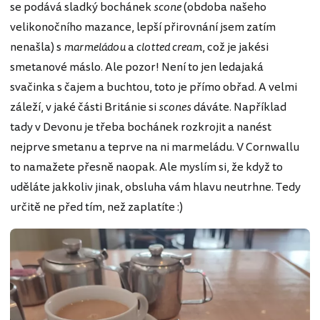
se podává sladký bochánek
scone
(obdoba našeho
velikonočního mazance, lepší přirovnání jsem zatím
nenašla) s
marmeládou
a
clotted cream
, což je jakési
smetanové máslo. Ale pozor! Není to jen ledajaká
svačinka s čajem a buchtou, toto je přímo obřad. A velmi
záleží, v jaké části Británie si
scones
dáváte. Například
tady v Devonu je třeba bochánek rozkrojit a nanést
nejprve smetanu a teprve na ni marmeládu. V Cornwallu
to namažete přesně naopak. Ale myslím si, že když to
uděláte jakkoliv jinak, obsluha vám hlavu neutrhne. Tedy
určitě ne před tím, než zaplatíte :)