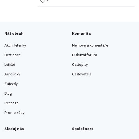
Náš obsah
Komunita
Akční letenky
Nejnovější komentáře
Destinace
Diskuzní fórum
Letiště
Cestopisy
Aerolinky
Cestovatelé
Zájezdy
Blog
Recenze
Promo kódy
Sleduj nás
Společnost