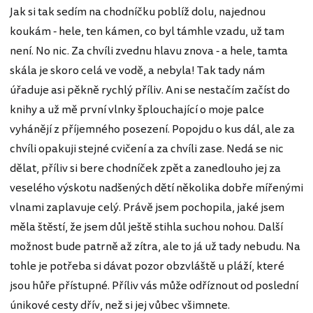
Jak si tak sedím na chodníčku poblíž dolu, najednou
koukám - hele, ten kámen, co byl támhle vzadu, už tam
není. No nic. Za chvíli zvednu hlavu znova - a hele, tamta
skála je skoro celá ve vodě, a nebyla! Tak tady nám
úřaduje asi pěkně rychlý příliv. Ani se nestačím začíst do
knihy a už mě první vlnky šplouchající o moje palce
vyhánějí z příjemného posezení. Popojdu o kus dál, ale za
chvíli opakuji stejné cvičení a za chvíli zase. Nedá se nic
dělat, příliv si bere chodníček zpět a zanedlouho jej za
veselého výskotu nadšených dětí několika dobře mířenými
vlnami zaplavuje celý. Právě jsem pochopila, jaké jsem
měla štěstí, že jsem důl ještě stihla suchou nohou. Další
možnost bude patrně až zítra, ale to já už tady nebudu. Na
tohle je potřeba si dávat pozor obzvláště u pláží, které
jsou hůře přístupné. Příliv vás může odříznout od poslední
únikové cesty dřív, než si jej vůbec všimnete.