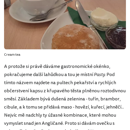
Cream tea
A protože si právě dáváme gastronomické okénko,
pokračujeme další lahůdkou a tou je místní
Pasty.
Pod
tímto názvem najdete na pultech pekařství a rychlých
občerstvení kapsu z křupavého těsta plněnou roztodivnou
směsí. Základem bývá dušená zelenina - tuřín, brambor,
cibule, a k tomu se přidává maso - hovězí, kuřecí, jehněčí...
Nejvíc mě nadchly ty úžasné kombinace, které mohou
vymyslet snad jen Angličané. Proto si dávám ovečku s