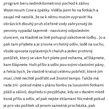
program beru sedmikilometrový pochod k zálivu
Watermouth Cove
a zpátky. Viděla jsem ho na fotkách a
zaujal mě natolik, že se k němu musím vypravit! Na
obrázcích dlouhý pruh zčeřené vody zahryznutý do
pevniny vypadal tajemně - nasvícený odpoledním
sluncem, na hladině se líně pohupují zakotvené loďky... Jo a
pak tam přijdete a je zrovna vrcholný odliv, lodě na suchu,
všude spousta vyplavených chaluh a jeden protivný
potůček, který se vám furt plete pod nohama, ať šlápnete,
kam šlápnete. Holt příliv a odliv jsou svými vlastními pány,
a řekla bych, že vlastně kralují celému pobřeží, které jim
musí, chtě nechtě podřídit své životní tempo. Takže má
rada zní - pokud máte v plánu honbu za luxusními fotkami
pláží a zálivů, dopředu si pozjišťujte, kdy se v daném místě
koná příliv a odliv, ať pak nejste zklamaní. Nicméně pokud
je pro vás požitek už jenom samotná procházka, pak