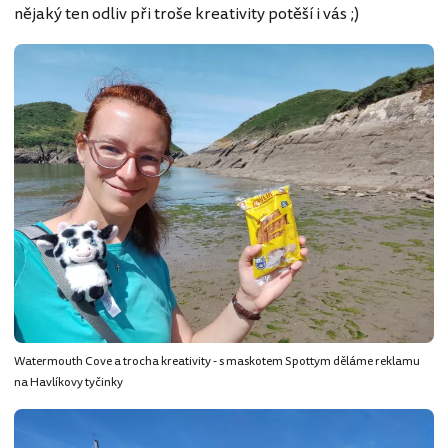
nějaký ten odliv při troše kreativity potěší i vás ;)
Watermouth Cove a trocha kreativity - s maskotem Spottym děláme reklamu
na Havlíkovy tyčinky