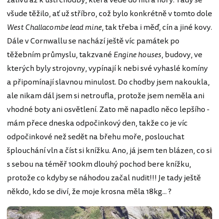
zálivu až k ústí chodby, která vede do nitra hory. Tady se
všude těžilo, ať už stříbro, což bylo konkrétně v tomto dole
West Challacombe lead mine
, tak třeba i měď, cín a jiné kovy.
Dále v Cornwallu se nachází ještě víc památek po
těžebním průmyslu, takzvané
Engine houses
, budovy, ve
kterých byly strojovny, vypínají k nebi své vyhaslé komíny
a připomínají slavnou minulost. Do chodby jsem nakoukla,
ale nikam dál jsem si netroufla, protože jsem neměla ani
vhodné boty ani osvětlení. Zato mě napadlo něco lepšího -
mám přece dneska odpočinkový den, takže co je víc
odpočinkové než sedět na břehu moře, poslouchat
šplouchání vln a číst si knížku. Ano, já jsem ten blázen, co si
s sebou na téměř 100km dlouhý pochod bere knížku,
protože co kdyby se náhodou začal nudit!!! Je tady ještě
někdo, kdo se diví, že moje krosna měla 18kg... ?