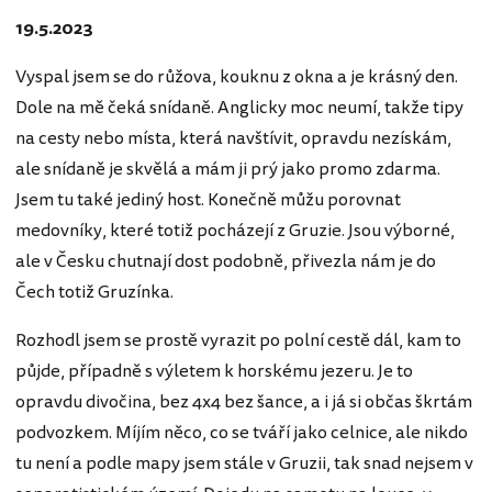
19.5.2023
Vyspal jsem se do růžova, kouknu z okna a je krásný den.
Dole na mě čeká snídaně. Anglicky moc neumí, takže tipy
na cesty nebo místa, která navštívit, opravdu nezískám,
ale snídaně je skvělá a mám ji prý jako promo zdarma.
Jsem tu také jediný host. Konečně můžu porovnat
medovníky, které totiž pocházejí z Gruzie. Jsou výborné,
ale v Česku chutnají dost podobně, přivezla nám je do
Čech totiž Gruzínka.
Rozhodl jsem se prostě vyrazit po polní cestě dál, kam to
půjde, případně s výletem k horskému jezeru. Je to
opravdu divočina, bez 4x4 bez šance, a i já si občas škrtám
podvozkem. Míjím něco, co se tváří jako celnice, ale nikdo
tu není a podle mapy jsem stále v Gruzii, tak snad nejsem v