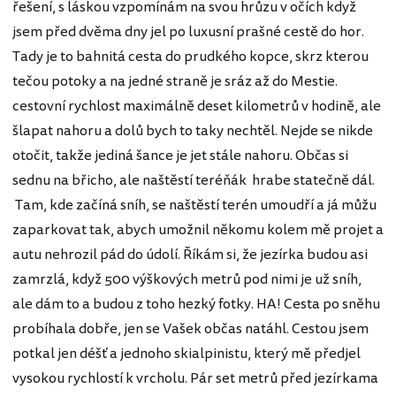
řešení, s láskou vzpomínám na svou hrůzu v očích když
jsem před dvěma dny jel po luxusní prašné cestě do hor.
Tady je to bahnitá cesta do prudkého kopce, skrz kterou
tečou potoky a na jedné straně je sráz až do Mestie.
cestovní rychlost maximálně deset kilometrů v hodině, ale
šlapat nahoru a dolů bych to taky nechtěl. Nejde se nikde
otočit, takže jediná šance je jet stále nahoru. Občas si
sednu na břicho, ale naštěstí teréňák hrabe statečně dál.
Tam, kde začíná sníh, se naštěstí terén umoudří a já můžu
zaparkovat tak, abych umožnil někomu kolem mě projet a
autu nehrozil pád do údolí. Říkám si, že jezírka budou asi
zamrzlá, když 500 výškových metrů pod nimi je už sníh,
ale dám to a budou z toho hezký fotky. HA! Cesta po sněhu
probíhala dobře, jen se Vašek občas natáhl. Cestou jsem
potkal jen déšť a jednoho skialpinistu, který mě předjel
vysokou rychlostí k vrcholu. Pár set metrů před jezírkama