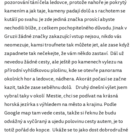
pozorování tání čela ledovce, protože nahoře je pokrytý
kamením a jak taje, kameny padají dolů a s rachotem se
kutálí po svahu. Je zde jediná značka prosící abyste
nechodili blíže, z celkem pochopitelného důvodu. Jinak v
Gruzii žádné značky zakazující vstup nejsou, nikdo vás
neomezuje, kamsi troufnete tak můžete jet, ale zase když
zapadnete tak nečekejte, že vám někdo zastaví. Dál už
nevedou žádné cesty, ale ještě po kamenech vylezu na
přírodní vyhlídkovou plošinu, kde se otevře panorama
okolních hor a ledovce, nádhera. Akorát počasí se začne
kazit, takže zase seběhnu dolů. Druhý dnešní výlet jsem
vybral taky v okolí Mestie, chci se podívat na krásná
horská jezírka s výhledem na město a krajinu. Podle
Google map tam vede cesta, takže si řeknu že budu
odvážný a vyčůraný a ujedu polovinu cesty autem, je to
totiž pořád do kopce. Ukáže se to jako dost dobrodružné