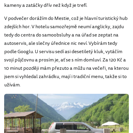
kameny a zatáčky dřív než když je trefí.
V podvečer dorážím do Mestie, což je hlavní turistický hub
zdejších hor. V hotelu samozřejmě neumí anglicky, zajdu
tedy do centra do samoobsluhy a na úřad se zeptat na
autoservis, ale slečny úřednice nic neví. Vybírám tedy
podle Googlu. U servisu sedí asi desetiletý kluk, vytáčím
svojí půjčovnu a prosím je, ať se s ním domluví. Za 120 Kč a
10 minut později mám přezuto a můžu na večeři, na kterou
jsem si vyhledal zahrádku, mají i tradiční menu, takže si to
užívám.