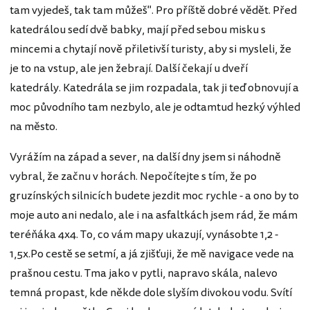
tam vyjedeš, tak tam můžeš". Pro příště dobré vědět. Před
katedrálou sedí dvě babky, mají před sebou misku s
mincemi a chytají nově přiletivší turisty, aby si mysleli, že
je to na vstup, ale jen žebrají. Další čekají u dveří
katedrály. Katedrála se jim rozpadala, tak ji teď obnovují a
moc původního tam nezbylo, ale je odtamtud hezký výhled
na město.
Vyrážím na západ a sever, na další dny jsem si náhodně
vybral, že začnu v horách. Nepočítejte s tím, že po
gruzínských silnicích budete jezdit moc rychle - a ono by to
moje auto ani nedalo, ale i na asfaltkách jsem rád, že mám
teréňáka 4x4. To, co vám mapy ukazují, vynásobte 1,2 -
1,5x.Po cestě se setmí, a já zjišťuji, že mě navigace vede na
prašnou cestu. Tma jako v pytli, napravo skála, nalevo
temná propast, kde někde dole slyším divokou vodu. Svítí