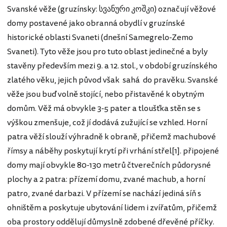
Svanské věže (gruzínsky: სვანური კოშკი) označují věžové
domy postavené jako obranná obydlí v gruzínské
historické oblasti Svaneti (dnešní Samegrelo-Zemo
Svaneti). Tyto věže jsou pro tuto oblast jedinečné a byly
stavěny především mezi 9. a 12. stol., v období gruzínského
zlatého věku, jejich původ však sahá do pravěku. Svanské
věže jsou buď volně stojící, nebo přistavěné k obytným
domům. Věž má obvykle 3-5 pater a tloušťka stěn se s
výškou zmenšuje, což jí dodává zužující se vzhled. Horní
patra věží slouží výhradně k obraně, přičemž machubové
římsy a náběhy poskytují krytí při vrhání střel[1]. připojené
domy mají obvykle 80-130 metrů čtverečních půdorysné
plochy a 2 patra: přízemí domu, zvané machub, a horní
patro, zvané darbazi. V přízemí se nachází jediná síň s
ohništěm a poskytuje ubytování lidem i zvířatům, přičemž
oba prostory oddělují důmyslně zdobené dřevěné příčky.