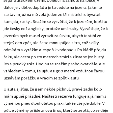
separatistickém území. Dojedu na samotu na louce, v
dálce je vidět vodopád a je tu cedule na jezera. Jakmile
zastavím, už na mě volá jeden ze tří místních obyvatel,
kam jdu, rusky... Snažím se vysvětlit, že k jezerům, lepší to
jde česky než anglicky, protože umí rusky. Vysvětluje, že k
jezerům bych musel vyrazit za úsvitu, abych to stihl ve
stejný den zpět, ale že se mnou půjde zítra, což s díky
odmítám a vyrážím alespoň k vodopádu. Po kládě přejdu
řeku, ale cesta po sto metrech zmizí a zůstane jen hustý
les a prudký sráz. Hodinu se snažím probojovat dále, ale
vzhledem k tomu, že ujdu asi 300 metrů vzdušnou čarou,
uznávám porážku a vracím se zpět k autu.
U auta zjišťuji, že jsem někde píchnul, pravé zadní kolo
mám úplně prázdné. Naštěstí rezerva funguje a já mám s
výměnou pneu dlouholetou praxi, takže vše jde dobře. V
půlce výměny přijde znovu Eros, který se zeptá, co se děje