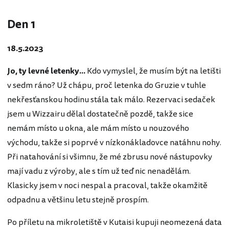
Den 1
18.5.2023
Jo, ty levné letenky...
Kdo vymyslel, že musím být na letišti
v sedm ráno? Už chápu, proč letenka do Gruzie v tuhle
nekřesťanskou hodinu stála tak málo. Rezervaci sedaček
jsem u Wizzairu dělal dostatečně pozdě, takže sice
nemám místo u okna, ale mám místo u nouzového
východu, takže si poprvé v nízkonákladovce natáhnu nohy.
Při natahování si všimnu, že mé zbrusu nové nástupovky
mají vadu z výroby, ale s tím už teď nic nenadělám.
Klasicky jsem v noci nespal a pracoval, takže okamžitě
odpadnu a většinu letu stejně prospím.
Po příletu na mikroletiště v Kutaisi kupuji neomezená data