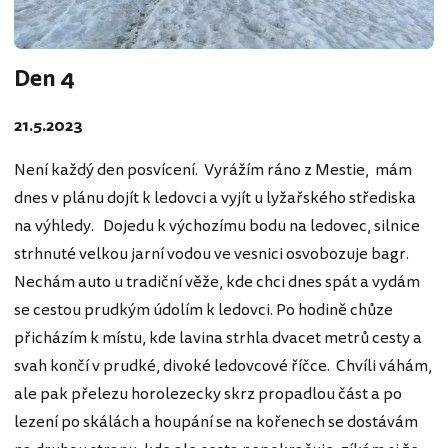
Den 4
21.5.2023
Není každý den posvícení. Vyrážím ráno z Mestie, mám
dnes v plánu dojít k ledovci a vyjít u lyžařského střediska
na výhledy. Dojedu k výchozímu bodu na ledovec, silnice
strhnuté velkou jarní vodou ve vesnici osvobozuje bagr.
Nechám auto u tradiční věže, kde chci dnes spát a vydám
se cestou prudkým údolím k ledovci. Po hodině chůze
přicházím k místu, kde lavina strhla dvacet metrů cesty a
svah končí v prudké, divoké ledovcové říčce. Chvíli váhám,
ale pak přelezu horolezecky skrz propadlou část a po
lezení po skálách a houpání se na kořenech se dostávám