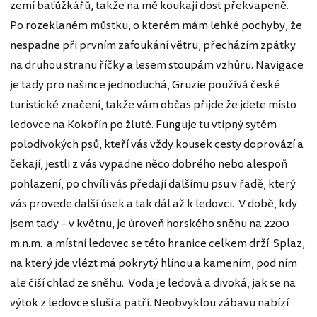
zemí baťůžkářů, takže na mě koukají dost překvapeně.
Po rozeklaném můstku, o kterém mám lehké pochyby, že
nespadne při prvním zafoukání větru, přecházím zpátky
na druhou stranu říčky a lesem stoupám vzhůru. Navigace
je tady pro našince jednoduchá, Gruzie používá české
turistické značení, takže vám občas přijde že jdete místo
ledovce na Kokořín po žluté. Funguje tu vtipný sytém
polodivokých psů, kteří vás vždy kousek cesty doprovází a
čekají, jestli z vás vypadne něco dobrého nebo alespoň
pohlazení, po chvíli vás předají dalšímu psu v řadě, který
vás provede další úsek a tak dál až k ledovci. V době, kdy
jsem tady – v květnu, je úroveň horského sněhu na 2200
m.n.m. a místní ledovec se této hranice celkem drží. Splaz,
na který jde vlézt má pokrytý hlínou a kamením, pod ním
ale čiší chlad ze sněhu. Voda je ledová a divoká, jak se na
výtok z ledovce sluší a patří. Neobvyklou zábavu nabízí