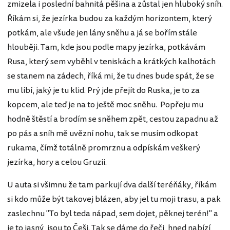
zmizela i poslední bahnitá pěšina a zůstal jen hluboký sníh.
Říkám si, že jezírka budou za každým horizontem, který
potkám, ale všude jen lány sněhu a já se bořím stále
hlouběji. Tam, kde jsou podle mapy jezírka, potkávám
Rusa, který sem vyběhl v teniskách a krátkých kalhotách
se stanem na zádech, říká mi, že tu dnes bude spát, že se
mu líbí, jaký je tu klid. Prý jde přejít do Ruska, je to za
kopcem, ale teď je na to ještě moc sněhu. Popřeju mu
hodně štěstí a brodím se sněhem zpět, cestou zapadnu až
po pás a sníh mě uvězní nohu, tak se musím odkopat
rukama, čímž totálně promrznu a odpískám veškerý
jezírka, hory a celou Gruzii.
U auta si všimnu že tam parkují dva další teréňáky, říkám
si kdo může být takovej blázen, aby jel tu moji trasu, a pak
zaslechnu "To byl teda nápad, sem dojet, pěknej terén!" a
je to jasný, jsou to Češi. Tak se dáme do řeči, hned nabízí