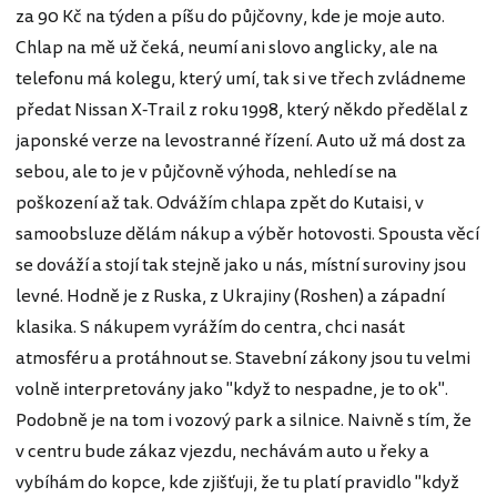
za 90 Kč na týden a píšu do půjčovny, kde je moje auto.
Chlap na mě už čeká, neumí ani slovo anglicky, ale na
telefonu má kolegu, který umí, tak si ve třech zvládneme
předat Nissan X-Trail z roku 1998, který někdo předělal z
japonské verze na levostranné řízení. Auto už má dost za
sebou, ale to je v půjčovně výhoda, nehledí se na
poškození až tak. Odvážím chlapa zpět do Kutaisi, v
samoobsluze dělám nákup a výběr hotovosti. Spousta věcí
se dováží a stojí tak stejně jako u nás, místní suroviny jsou
levné. Hodně je z Ruska, z Ukrajiny (Roshen) a západní
klasika. S nákupem vyrážím do centra, chci nasát
atmosféru a protáhnout se. Stavební zákony jsou tu velmi
volně interpretovány jako "když to nespadne, je to ok".
Podobně je na tom i vozový park a silnice. Naivně s tím, že
v centru bude zákaz vjezdu, nechávám auto u řeky a
vybíhám do kopce, kde zjišťuji, že tu platí pravidlo "když