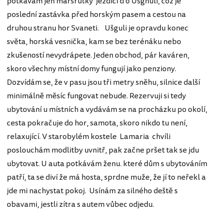
potkávám jen maršrutky jezdící d o Ušghuli, což je
poslední zastávka před horským pasem a cestou na
druhou stranu hor Svaneti. Ušguli je opravdu konec
světa, horská vesnička, kam se bez terénáku nebo
zkušeností nevydrápete. Jeden obchod, pár kaváren,
skoro všechny místní domy fungují jako penziony.
Dozvídám se, že v pasu jsou tři metry sněhu, silnice další
minimálně měsíc fungovat nebude. Rezervuji si tedy
ubytování u místních a vydávám se na procházku po okolí,
cesta pokračuje do hor, samota, skoro nikdo tu není,
relaxující. V starobylém kostele Lamaria chvíli
poslouchám modlitby uvnitř, pak začne pršet tak se jdu
ubytovat. U auta potkávám ženu. které dům s ubytováním
patří, ta se diví že má hosta, sprdne muže, že jí to neřekl a
jde mi nachystat pokoj. Usínám za silného deště s
obavami, jestli zítra s autem vůbec odjedu.