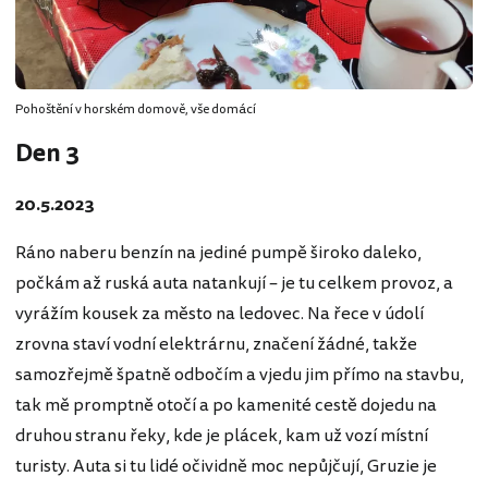
Pohoštění v horském domově, vše domácí
Den 3
20.5.2023
Ráno naberu benzín na jediné pumpě široko daleko,
počkám až ruská auta natankují – je tu celkem provoz, a
vyrážím kousek za město na ledovec. Na řece v údolí
zrovna staví vodní elektrárnu, značení žádné, takže
samozřejmě špatně odbočím a vjedu jim přímo na stavbu,
tak mě promptně otočí a po kamenité cestě dojedu na
druhou stranu řeky, kde je plácek, kam už vozí místní
turisty. Auta si tu lidé očividně moc nepůjčují, Gruzie je