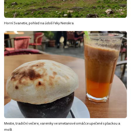
Horní Svanetie, pohled na údolí řeky Nenskra
Mestie, tradiční večere, vareniky ve smetanové omáčce upečené s plackou a
mošt