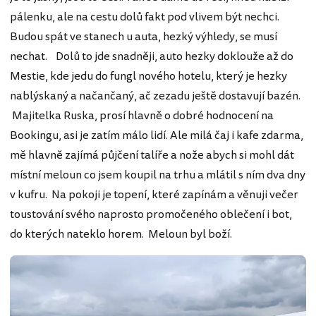
pálenku, ale na cestu dolů fakt pod vlivem být nechci.
Budou spát ve stanech u auta, hezký výhledy, se musí
nechat. Dolů to jde snadněji, auto hezky doklouže až do
Mestie, kde jedu do fungl nového hotelu, který je hezky
nablýskaný a načančaný, ač zezadu ještě dostavují bazén.
Majitelka Ruska, prosí hlavně o dobré hodnocení na
Bookingu, asi je zatím málo lidí. Ale milá čaj i kafe zdarma,
mě hlavně zajímá půjčení talíře a nože abych si mohl dát
místní meloun co jsem koupil na trhu a mlátil s ním dva dny
v kufru. Na pokoji je topení, které zapínám a věnuji večer
toustování svého naprosto promočeného oblečení i bot,
do kterých nateklo horem. Meloun byl boží.