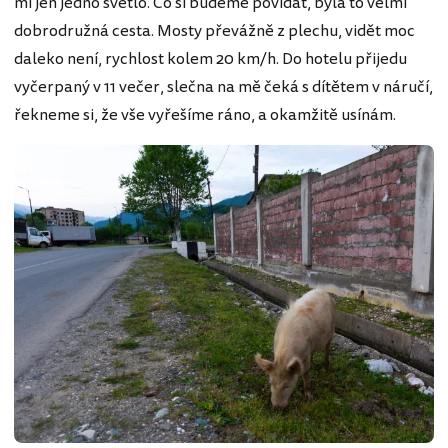
mi jen jedno světlo. Co si budeme povídat, byla to velmi
dobrodružná cesta. Mosty převážně z plechu, vidět moc
daleko není, rychlost kolem 20 km/h. Do hotelu přijedu
vyčerpaný v 11 večer, slečna na mě čeká s dítětem v náručí,
řekneme si, že vše vyřešíme ráno, a okamžitě usínám.