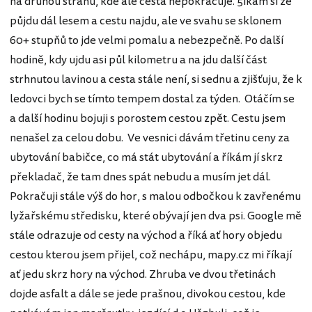
na druhou stranu, kde ale cesta nepokračuje. 5íkám si že
půjdu dál lesem a cestu najdu, ale ve svahu se sklonem
60+ stupňů to jde velmi pomalu a nebezpečně. Po další
hodině, kdy ujdu asi půl kilometru a na jdu další část
strhnutou lavinou a cesta stále není, si sednu a zjišťuju, že k
ledovci bych se tímto tempem dostal za týden. Otáčím se
a další hodinu bojuji s porostem cestou zpět. Cestu jsem
nenašel za celou dobu. Ve vesnici dávám třetinu ceny za
ubytování babičce, co má stát ubytování a říkám jí skrz
překladač, že tam dnes spát nebudu a musím jet dál.
Pokračuji stále výš do hor, s malou odbočkou k zavřenému
lyžařskému středisku, které obývají jen dva psi. Google mě
stále odrazuje od cesty na východ a říká ať hory objedu
cestou kterou jsem přijel, což nechápu, mapy.cz mi říkají
ať jedu skrz hory na východ. Zhruba ve dvou třetinách
dojde asfalt a dále se jede prašnou, divokou cestou, kde