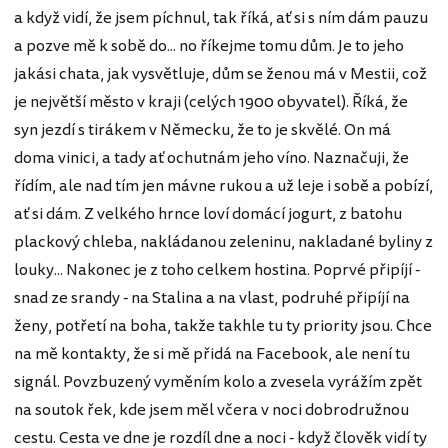
a když vidí, že jsem píchnul, tak říká, ať si s ním dám pauzu
a pozve mě k sobě do... no říkejme tomu dům. Je to jeho
jakási chata, jak vysvětluje, dům se ženou má v Mestii, což
je největší město v kraji (celých 1900 obyvatel). Říká, že
syn jezdí s tirákem v Německu, že to je skvělé. On má
doma vinici, a tady ať ochutnám jeho víno. Naznačuji, že
řídím, ale nad tím jen mávne rukou a už leje i sobě a pobízí,
ať si dám. Z velkého hrnce loví domácí jogurt, z batohu
plackový chleba, nakládanou zeleninu, nakladané byliny z
louky... Nakonec je z toho celkem hostina. Poprvé připíjí -
snad ze srandy - na Stalina a na vlast, podruhé připíjí na
ženy, potřetí na boha, takže takhle tu ty priority jsou. Chce
na mě kontakty, že si mě přidá na Facebook, ale není tu
signál. Povzbuzený vyměním kolo a zvesela vyrážím zpět
na soutok řek, kde jsem měl včera v noci dobrodružnou
cestu. Cesta ve dne je rozdíl dne a noci - když člověk vidí ty