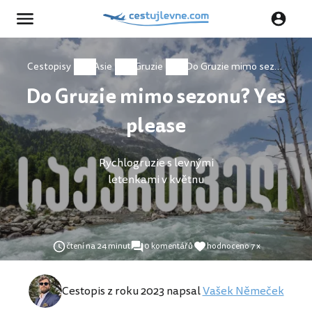
Cestopisy
Asie
Gruzie
Do Gruzie mimo sezonu? Yes please
Do Gruzie mimo sezonu? Yes
please
Rychlogruzie s levnými
letenkami v květnu
čtení na 24 minut
0 komentářů
hodnoceno 7 x
Cestopis z roku 2023 napsal
Vašek Němeček