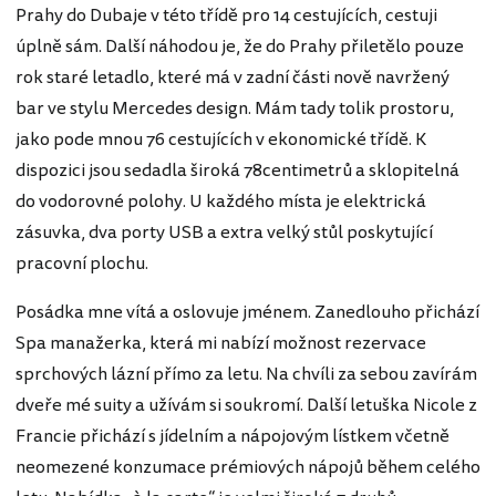
Prahy do Dubaje v této třídě pro 14 cestujících, cestuji
úplně sám. Další náhodou je, že do Prahy přiletělo pouze
rok staré letadlo, které má v zadní části nově navržený
bar ve stylu Mercedes design. Mám tady tolik prostoru,
jako pode mnou 76 cestujících v ekonomické třídě. K
dispozici jsou sedadla široká 78centimetrů a sklopitelná
do vodorovné polohy. U každého místa je elektrická
zásuvka, dva porty USB a extra velký stůl poskytující
pracovní plochu.
Posádka mne vítá a oslovuje jménem. Zanedlouho přichází
Spa manažerka, která mi nabízí možnost rezervace
sprchových lázní přímo za letu. Na chvíli za sebou zavírám
dveře mé suity a užívám si soukromí. Další letuška Nicole z
Francie přichází s jídelním a nápojovým lístkem včetně
neomezené konzumace prémiových nápojů během celého