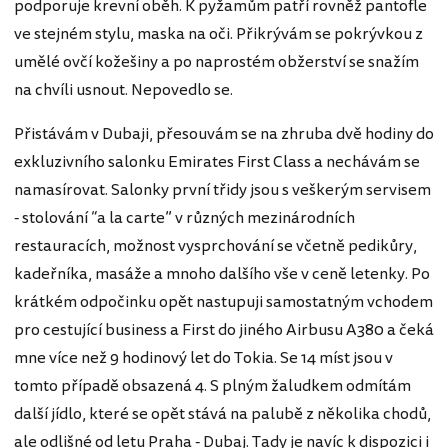
podporuje krevní oběh. K pyžamům patří rovněž pantofle
ve stejném stylu, maska na oči. Přikrývám se pokrývkou z
umělé ovčí kožešiny a po naprostém obžerství se snažím
na chvíli usnout. Nepovedlo se.
Přistávám v Dubaji, přesouvám se na zhruba dvě hodiny do
exkluzivního salonku Emirates First Class a nechávám se
namasírovat. Salonky první třidy jsou s veškerým servisem
- stolování “a la carte” v různých mezinárodních
restauracích, možnost vysprchování se včetně pedikůry,
kadeřníka, masáže a mnoho dalšího vše v ceně letenky. Po
krátkém odpočinku opět nastupuji samostatným vchodem
pro cestující business a First do jiného Airbusu A380 a čeká
mne více než 9 hodinový let do Tokia. Se 14 míst jsou v
tomto případě obsazená 4. S plným žaludkem odmítám
další jídlo, které se opět stává na palubě z několika chodů,
ale odlišné od letu Praha - Dubaj. Tady je navíc k dispozici i