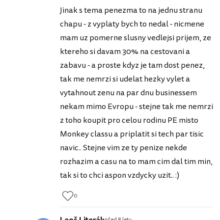
Jinak s tema penezma to na jednu stranu
chapu - z vyplaty bych to nedal - nicmene
mam uz pomerne slusny vedlejsi prijem, ze
ktereho si davam 30% na cestovani a
zabavu - a proste kdyz je tam dost penez,
tak me nemrzi si udelat hezky vylet a
vytahnout zenu na par dnu businessem
nekam mimo Evropu - stejne tak me nemrzi
z toho koupit pro celou rodinu PE misto
Monkey classu a priplatit si tech par tisic
navic.. Stejne vim ze ty penize nekde
rozhazim a casu na to mam cim dal tim min,
tak si to chci aspon vzdycky uzit.. :)
0
před 8 lety