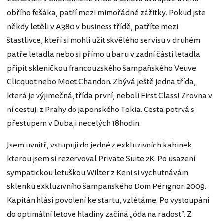
obřího fešáka, patří mezi mimořádné zážitky. Pokud jste
někdy letěli v A380 v business třídě, patříte mezi
štastlivce, kteří si mohli užít skvělého servisu v druhém
patře letadla nebo si přímo u baru v zadní části letadla
připít skleničkou francouzského šampaňského Veuve
Clicquot nebo Moet Chandon. Zbývá ještě jedna třída,
která je výjimečná, třída první, neboli First Class! Zrovna v
ní cestuji z Prahy do japonského Tokia. Cesta potrvá s
přestupem v Dubaji necelých 18hodin.
Jsem uvnitř, vstupuji do jedné z exkluzivních kabinek
kterou jsem si rezervoval Private Suite 2K. Po usazení
sympatickou letuškou Wilter z Keni si vychutnávám
sklenku exkluzivního šampaňského Dom Pérignon 2009.
Kapitán hlásí povolení ke startu, vzlétáme. Po vystoupání
do optimální letové hladiny začíná „óda na radost“. Z