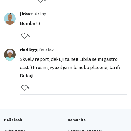
Jirka
před 8 lety
Bomba! :)
0
dedik77
před 8 lety
Skvely report, dekuji za nej! Libila se mi gastro
cast :) Prosim, vyuzil jsi mile nebo placenej tarif?
Dekuji
0
Náš obsah
Komunita