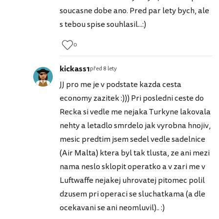
soucasne dobe ano. Pred par lety bych, ale
s tebou spise souhlasil...:)
0
kickass1
před 8 lety
JJ pro me je v podstate kazda cesta
economy zazitek :))) Pri posledni ceste do
Recka si vedle me nejaka Turkyne lakovala
nehty a letadlo smrdelo jak vyrobna hnojiv,
mesic predtim jsem sedel vedle sadelnice
(Air Malta) ktera byl tak tlusta, ze ani mezi
nama neslo sklopit operatko a v zari me v
Luftwaffe nejakej uhrovatej pitomec polil
dzusem pri operaci se sluchatkama (a dle
ocekavani se ani neomluvil).. :)