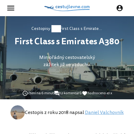
Cestopisy
First Class s Emirates A380
First Class s Emirates A380
Mimořádný cestovatelský
zážitek již ve vzduchu.
čtení na 6 minut
12 komentářů
hodnoceno 41 x
Cestopis z roku 2018 napsal
Daniel Valchovník