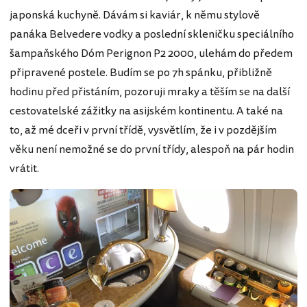
japonská kuchyně. Dávám si kaviár, k němu stylově
panáka Belvedere vodky a poslední skleničku speciálního
šampaňského Dóm Perignon P2 2000, ulehám do předem
připravené postele. Budím se po 7h spánku, přibližně
hodinu před přistáním, pozoruji mraky a těším se na další
cestovatelské zážitky na asijském kontinentu. A také na
to, až mé dceři v první třídě, vysvětlím, že i v pozdějším
věku není nemožné se do první třídy, alespoň na pár hodin
vrátit.