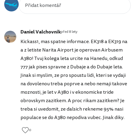
Daniel Valchovník
před 8 lety
Kickass1, mas spatne informace. EK318 a EK319 na
a z letiste Narita Airport je operovan Airbusem
A380! Tvuj kolega leta urcite na Hanedu, odkud
777 jak pises spravne z Dubaje a do Dubaje leta.
Jinak si myslim, ze pro spoustu lidi, kteri se vydaji
na dovolenou treba poprve a nebo nemaji takove
moznosti, je let v A380 i v ekonomicke tride
obrovskym zazitkem. A proc rikam zazitkem? Je
treba si uvedomit, ze dalsich rekneme 95% nasi
populace se do A380 nepodiva vubec. Jinak diky.
0