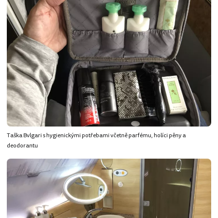
Taška Bvlgari s hygienickými potřebami včetně parfému, holíci pěny a
deodorantu