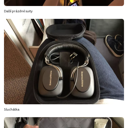
Další prázdné suity
Sluchátka