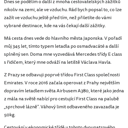
Dnes se podělím o další z mnoha cestovatelských zážitků
nikoliv na zemi, ale ve vzduchu. Rád bych popsal to, co lze
zažít ve vzduchu ještě před tím, než přiletíte do vámi
vybrané destinace, kde na vás čekají další zážitky.
Má cesta dnes vede do hlavního města Japonska. V pořadí
můj 345 let, tímto typem letadla po osmadvacáté a další
splněný sen. Doma mne vyzvedává Mercedes třídy E class
s řidičem, který mne odváží na letiště Václava Havla.
Z Prazy se odbavuji poprvé třídou First Class společnosti
Emirates. V roce 2016 začala operovat z Prahy největším
dopravím letadlem světa Airbusem A380, které jako jedna
z mála na světě nabízí pro cestující First Class na palubě
„sprchové lázně“. Váhový limit odbaveného zavazadla je
50kg.
Cestování v ekonomické třídě u tohoto dvoupatrového