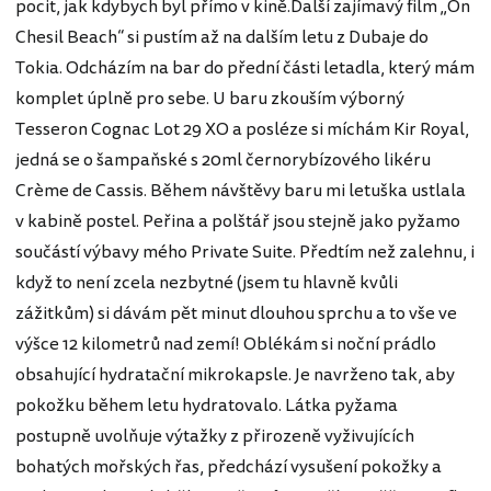
pocit, jak kdybych byl přímo v kině.Další zajímavý film „On
Chesil Beach“ si pustím až na dalším letu z Dubaje do
Tokia. Odcházím na bar do přední části letadla, který mám
komplet úplně pro sebe. U baru zkouším výborný
Tesseron Cognac Lot 29 XO a posléze si míchám Kir Royal,
jedná se o šampaňské s 20ml černorybízového likéru
Crème de Cassis. Během návštěvy baru mi letuška ustlala
v kabině postel. Peřina a polštář jsou stejně jako pyžamo
součástí výbavy mého Private Suite. Předtím než zalehnu, i
když to není zcela nezbytné (jsem tu hlavně kvůli
zážitkům) si dávám pět minut dlouhou sprchu a to vše ve
výšce 12 kilometrů nad zemí! Oblékám si noční prádlo
obsahující hydratační mikrokapsle. Je navrženo tak, aby
pokožku během letu hydratovalo. Látka pyžama
postupně uvolňuje výtažky z přirozeně vyživujících
bohatých mořských řas, předchází vysušení pokožky a