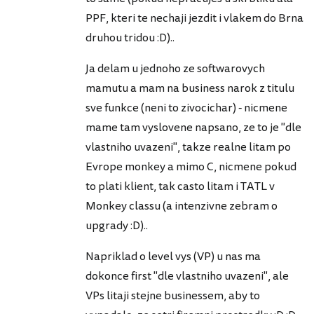
PPF, kteri te nechaji jezdit i vlakem do Brna
druhou tridou :D)..
Ja delam u jednoho ze softwarovych
mamutu a mam na business narok z titulu
sve funkce (neni to zivocichar) - nicmene
mame tam vyslovene napsano, ze to je "dle
vlastniho uvazeni", takze realne litam po
Evrope monkey a mimo C, nicmene pokud
to plati klient, tak casto litam i TATL v
Monkey classu (a intenzivne zebram o
upgrady :D)..
Napriklad o level vys (VP) u nas ma
dokonce first "dle vlastniho uvazeni", ale
VPs litaji stejne businessem, aby to