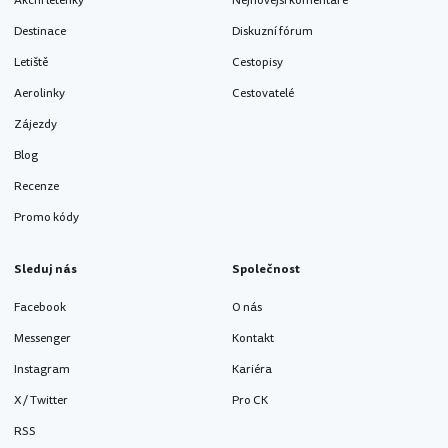
Akční letenky
Nejnovější komentáře
Destinace
Diskuzní fórum
Letiště
Cestopisy
Aerolinky
Cestovatelé
Zájezdy
Blog
Recenze
Promo kódy
Sleduj nás
Společnost
Facebook
O nás
Messenger
Kontakt
Instagram
Kariéra
X / Twitter
Pro CK
RSS