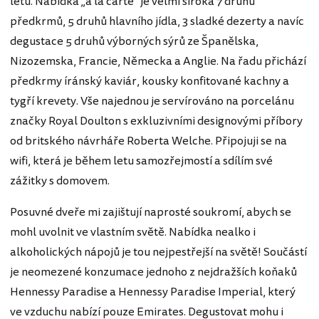
letu. Nabídka „à la carte“ je velmi široká 7 druhů
předkrmů, 5 druhů hlavního jídla, 3 sladké dezerty a navíc
degustace 5 druhů výborných sýrů ze Španělska,
Nizozemska, Francie, Německa a Anglie. Na řadu přichází
předkrmy íránský kaviár, kousky konfitované kachny a
tygří krevety. Vše najednou je servírováno na porcelánu
značky Royal Doulton s exkluzivními designovými příbory
od britského návrháře Roberta Welche. Připojuji se na
wifi, která je během letu samozřejmostí a sdílím své
zážitky s domovem.
Posuvné dveře mi zajištují naprosté soukromí, abych se
mohl uvolnit ve vlastním světě. Nabídka nealko i
alkoholických nápojů je tou nejpestřejší na světě! Součástí
je neomezené konzumace jednoho z nejdražších koňaků
Hennessy Paradise a Hennessy Paradise Imperial, který
ve vzduchu nabízí pouze Emirates. Degustovat mohu i