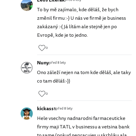
Leoš Literák
To by mě zajímalo, kde děláš, že bych
změnil firmu :-) U nás ve firmě je business
zakázaný :-( Já lítám ale stejně jen po
Evropě, kde je to jedno.
0
Nuny
před 8 lety
Ono záleží nejen na tom kde děláš, ale taky
co tam děláš:-))
0
kickass1
před 8 lety
Hele vsechny nadnarodni farmaceuticke
firmy maji TATL v businessu a vetsina bank
to same (pokud nepracujes u skrbliku ala