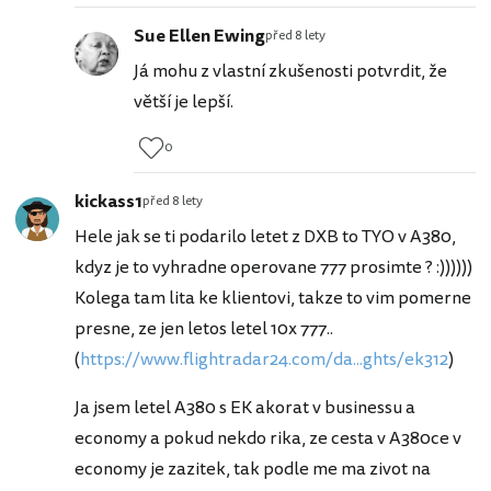
Sue Ellen Ewing
před 8 lety
Já mohu z vlastní zkušenosti potvrdit, že
větší je lepší.
0
kickass1
před 8 lety
Hele jak se ti podarilo letet z DXB to TYO v A380,
kdyz je to vyhradne operovane 777 prosimte ? :))))))
Kolega tam lita ke klientovi, takze to vim pomerne
presne, ze jen letos letel 10x 777..
(
https://www.flightradar24.com/da...ghts/ek312
)
Ja jsem letel A380 s EK akorat v businessu a
economy a pokud nekdo rika, ze cesta v A380ce v
economy je zazitek, tak podle me ma zivot na