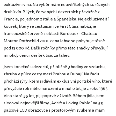
exkluzivní vína. Na výběr mám neuvěřitelných 14 různých
druhů vín. Bílých, červených i dezertních převážně z
Francie, po jednom z Itálie a Španělska. Nejexkluzivnější
kousek, který se cestujícím ve First Class nabízí, je
francouzské červené z oblasti Bordeaux - Chateau
Mouton Rothschild 2001, cena lahve se pohybuje těsně
pod 13 000 Kč. Další ročníky přímo této značky převyšují
mnohdy cenu i desítek tisíc za lahev.
Jsem konečně u dezertů, přibližně 3 hodiny ve vzduchu,
zhruba v půlce cesty mezi Prahou a Dubají. Na řadu
přichází sýry, ktěm si dávám exkluzivní portské víno, které
převyšuje rok mého narození o mnoho let, je z roku 1963.
Víno staré 55 let, piji poprvé v životě. Během jídla jsem
sledoval nejnovější filmy „Adrift a Loving Pablo“ na 55
palcové LCD obrazovce s prostorovým zvukem a mám