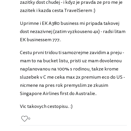
zazitky dost chudej - i kdyz je pravda ze pro me je
zazitek i kazda cesta TravelSerem :)
Uprimne i EK A380 business mi pripada takovej
dost nezazivnej (zatim vyzkouseno 4x) - radsi litam
EK businessem 777..
Cestu prvni tridou ti samozrejme zavidim a preju -
mam to na bucket listu, pristi uz mam dovolenou
naplanovanou na 100% s rodinou, takze krome
sluzebek v C me ceka max 2x premium eco do US -
nicmene na pres rok premyslim ze zkusim
Singapore Airlines first do Australie..
Vic takovych cestopisu.. :)
0