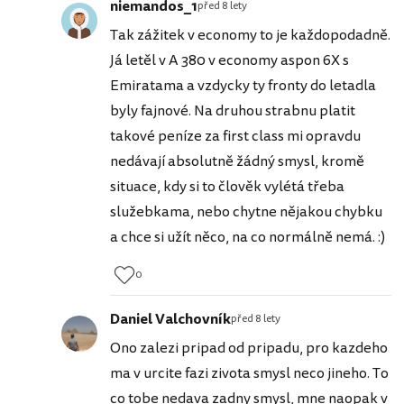
niemandos_1
před 8 lety
Tak zážitek v economy to je každopodadně.
Já letěl v A 380 v economy aspon 6X s
Emiratama a vzdycky ty fronty do letadla
byly fajnové. Na druhou strabnu platit
takové peníze za first class mi opravdu
nedávají absolutně žádný smysl, kromě
situace, kdy si to člověk vylétá třeba
služebkama, nebo chytne nějakou chybku
a chce si užít něco, na co normálně nemá. :)
0
Daniel Valchovník
před 8 lety
Ono zalezi pripad od pripadu, pro kazdeho
ma v urcite fazi zivota smysl neco jineho. To
co tobe nedava zadny smysl, mne naopak v