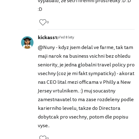
vypadalo, ze setri firemni prostredky :D :D
:D
0
kickass1
před 8 lety
@Nuny - kdyz jsem delal ve farme, tak tam
maji narok na business vsichni bez ohledu
seniority, je jedna globalni travel policy pro
vsechny (coz je mi fakt sympaticky) - akorat
nas CEO lital mezi officama v Philly a New
Jersey vrtulnikem.. :) muj soucastny
zamestnavatel to ma zase rozdeleny podle
karierniho levelu, takze do Directora
dobytcak pro vsechny, potom dle popisu
vyse..
0