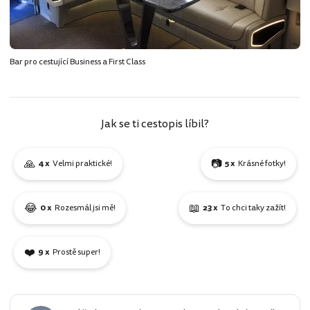
Bar pro cestující Business a First Class
Jak se ti cestopis líbil?
🙏
📷
4 x
Velmi praktické!
5 x
Krásné fotky!
😂
📖
0 x
Rozesmál jsi mě!
23 x
To chci taky zažít!
❤️
9 x
Prostě super!