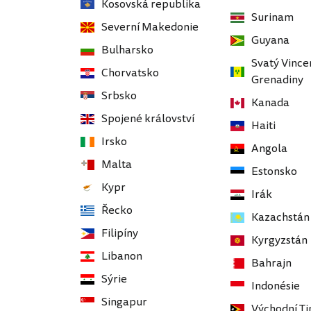
Kosovská republika
Surinam
Severní Makedonie
Guyana
Bulharsko
Svatý Vince
Chorvatsko
Grenadiny
Srbsko
Kanada
Spojené království
Haiti
Irsko
Angola
Malta
Estonsko
Kypr
Irák
Řecko
Kazachstán
Filipíny
Kyrgyzstán
Libanon
Bahrajn
Sýrie
Indonésie
Singapur
Východní T