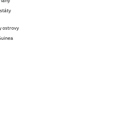
riany
 státy
 ostrovy
Guinea