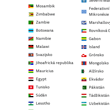
Severní Ma
Mosambik
Federativní
Zimbabwe
Mikronésie
Zambie
Marshallovy
Botswana
Rovníková 
Namibie
Gabon
Malawi
Island
Svazijsko
Grónsko
Jihoafrická republika
Mongolsko
Mauricius
Alžírsko
Egypt
Ekvádor
Tunisko
Pákistán
Súdán
Tádžikistán
Lesotho
Uzbekistán