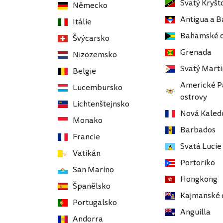
Svatý Kryšto
Německo
Antigua a 
Itálie
Bahamské o
Švýcarsko
Grenada
Nizozemsko
Svatý Marti
Belgie
Americké P
Lucembursko
ostrovy
Lichtenštejnsko
Nová Kaled
Monako
Barbados
Francie
Svatá Lucie
Vatikán
Portoriko
San Marino
Hongkong
Španělsko
Kajmanské 
Portugalsko
Anguilla
Andorra