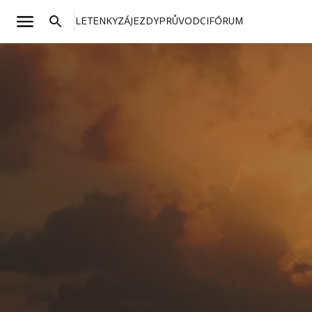
LETENKY
ZÁJEZDY
PRŮVODCI
FÓRUM