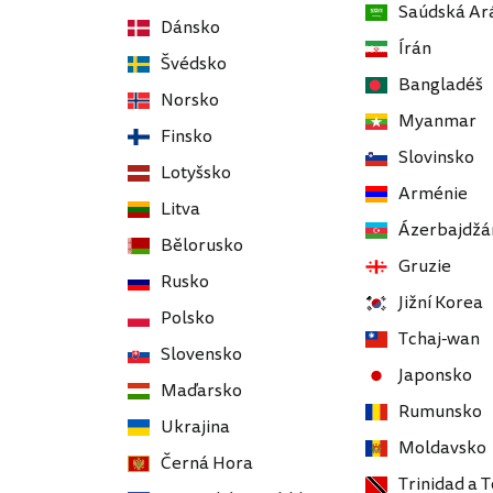
Saúdská Ar
Dánsko
Írán
Švédsko
Bangladéš
Norsko
Myanmar
Finsko
Slovinsko
Lotyšsko
Arménie
Litva
Ázerbajdžá
Bělorusko
Gruzie
Rusko
Jižní Korea
Polsko
Tchaj-wan
Slovensko
Japonsko
Maďarsko
Rumunsko
Ukrajina
Moldavsko
Černá Hora
Trinidad a 