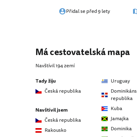
Přidal se před 9 lety
Má cestovatelská mapa
Navštívil 194 zemí
Tady žiju
Uruguay
Česká republika
Dominikáns
republika
Kuba
Navštívil jsem
Jamajka
Česká republika
Dominika
Rakousko