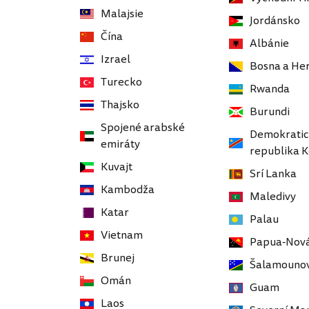
Malajsie
Jordánsko
Čína
Albánie
Izrael
Bosna a He
Turecko
Rwanda
Thajsko
Burundi
Spojené arabské
Demokrati
emiráty
republika 
Kuvajt
Srí Lanka
Kambodža
Maledivy
Katar
Palau
Vietnam
Papua-Nová
Brunej
Šalamounov
Omán
Guam
Laos