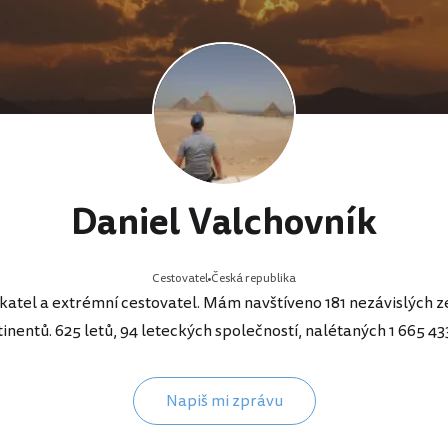
Daniel Valchovník
Cestovatel
Česká republika
katel a extrémní cestovatel. Mám navštíveno 181 nezávislých ze
inentů. 625 letů, 94 leteckých společností, nalétaných 1 665 4
Napiš mi zprávu