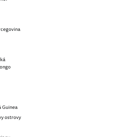
rcegovina
cká
Kongo
 Guinea
y ostrovy