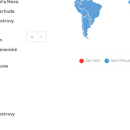
f a Nevis
Barbuda
strovy
n
anenské
ŽIJU TADY
NAVŠTÍVIL J
onie
ostrovy