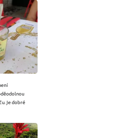
není
voděodolnou
ču. Je dobré