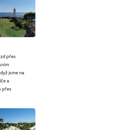
ezd přes
usním
dyž jsme na
íče a
o přes