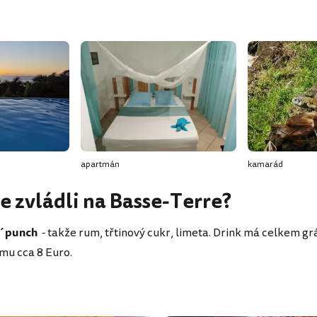
apartmán
kamarád
e zvládli na Basse-Terre?
i´punch
- takže rum, třtinový cukr, limeta. Drink má celkem gr
mu cca 8 Euro.