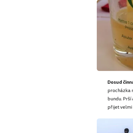
Dosud činná
procházka n
bundu. Prší
přijet velmi