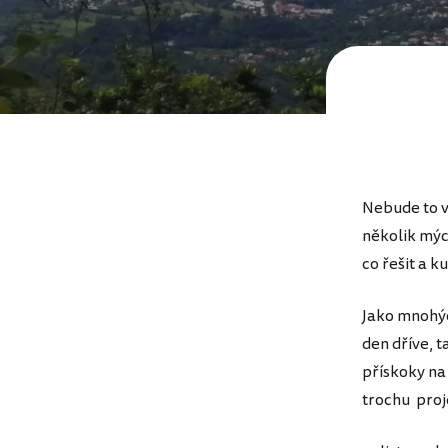
Nebude to v
několik mýc
co řešit a k
Jako mnohýc
den dříve, 
přískoky na
trochu proj