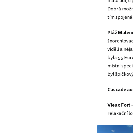
málo lidí, u
Dobrá možno
tím spojená
Pláž Malen
šnorchlovací
viděli a něj
byla 55 Euro
místní speci
byl špičkový
Cascade au
Vieux Fort
–
relaxační lo