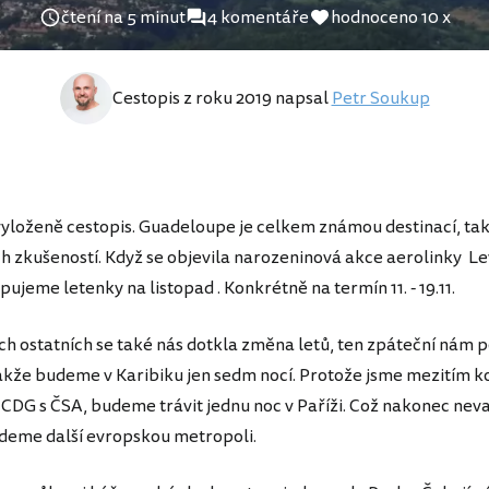
čtení na 5 minut
4 komentáře
hodnoceno 10 x
Cestopis z roku 2019 napsal
Petr Soukup
yloženě cestopis. Guadeloupe je celkem známou destinací, tak
h zkušeností. Když se objevila narozeninová akce aerolinky Le
upujeme letenky na listopad . Konkrétně na termín 11. - 19.11.
h ostatních se také nás dotkla změna letů, ten zpáteční nám p
takže budeme v Karibiku jen sedm nocí. Protože jsme mezitím ko
 CDG s ČSA, budeme trávit jednu noc v Paříži. Což nakonec neva
deme další evropskou metropoli.