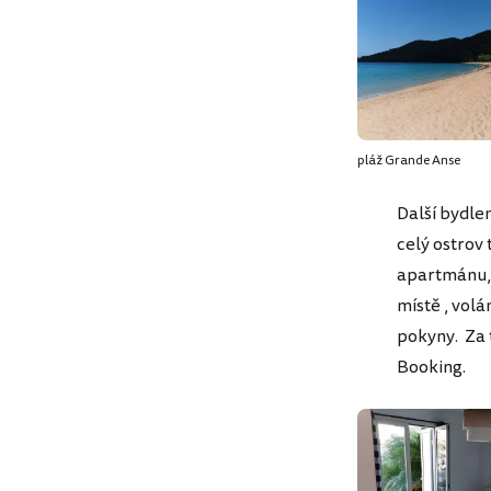
pláž Grande Anse
Další bydle
celý ostrov 
apartmánu, 
místě , volá
pokyny. Za 
Booking.