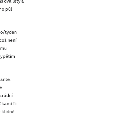
s dva lety a
r o půl
ro/týden
což není
nímu
 vypětím
lante.
VE
arádní
ičkami Ti
 klidně