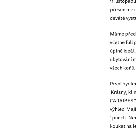
11. listopa
přesun mezi 
deváté vystu
Máme přede
včetně full
úplně ideál,
ubytování m
všech koňů.
První bydlen
Krásný, kli
CARAIBES " 
výhled. Maji
´punch. Neu
koukat na l