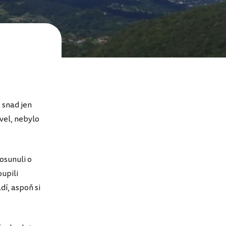
 snad jen
vel, nebylo
osunuli o
upili
dí, aspoň si