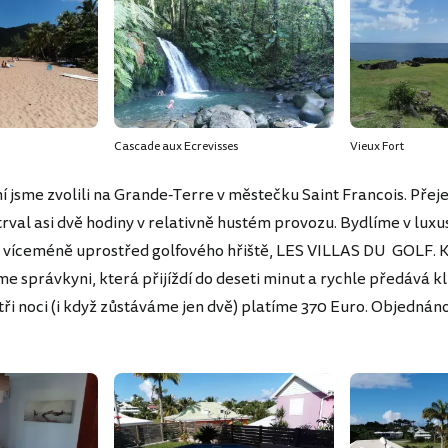
Cascade aux Ecrevisses
Vieux Fort
ní jsme zvolili na Grande-Terre v městečku Saint Francois. Přej
trval asi dvě hodiny v relativně hustém provozu. Bydlíme v lux
víceméně uprostřed golfového hřiště, LES VILLAS DU GOLF. K
me správkyni, která přijíždí do deseti minut a rychle předává kl
tři noci (i když zůstáváme jen dvě) platíme 370 Euro. Objednán