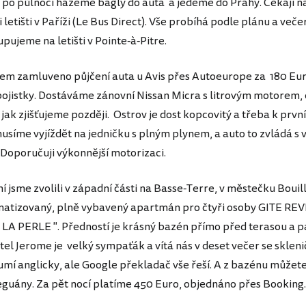
du po půlnoci hážeme bágly do auta a jedeme do Prahy. Čekají ná
letišti v Paříži (Le Bus Direct). Vše probíhá podle plánu a veče
pujeme na letišti v Pointe-à-Pitre.
m zamluveno půjčení auta u Avis přes Autoeurope za 180 Eu
 pojistky. Dostáváme zánovní Nissan Micra s litrovým motorem, 
 jak zjišťujeme později. Ostrov je dost kopcovitý a třeba k prv
usíme vyjíždět na jedničku s plným plynem, a auto to zvládá s
 Doporučuji výkonnější motorizaci.
í jsme zvolili v západní části na Basse-Terre, v městečku Bouil
matizovaný, plně vybavený apartmán pro čtyři osoby GITE RE
LA PERLE ". Předností je krásný bazén přímo před terasou a p
tel Jerome je velký sympaťák a vítá nás v deset večer se sklen
mí anglicky, ale Google překladač vše řeší. A z bazénu můžete
eguány. Za pět nocí platíme 450 Euro, objednáno přes Booking.