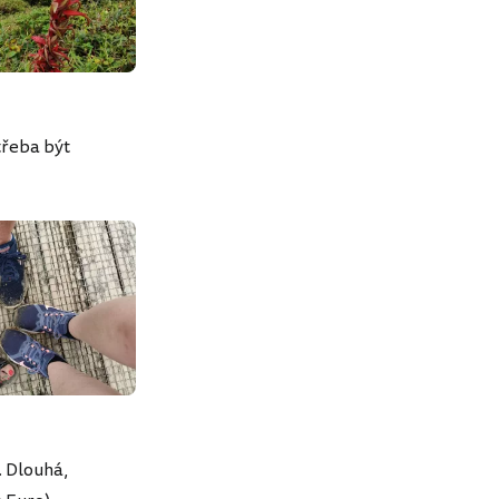
třeba být
. Dlouhá,