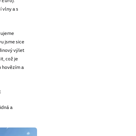
0 Euro).
 vlny a s
vujeme
vu jsme sice
dinový výlet
t, což je
ým hovězím a
t
idná a