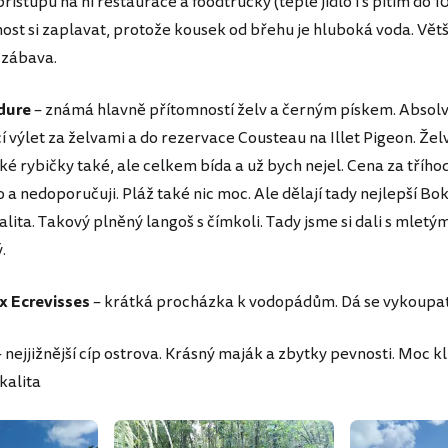
 přístupu na ni restaurace a foodtrucky (teplé jídlo i s pitím do 1
st si zaplavat, protože kousek od břehu je hluboká voda. Větší
 zábava.
dure
– známá hlavně přítomností želv a černým pískem. Absol
 výlet za želvami a do rezervace Cousteau na Illet Pigeon. Žel
aké rybičky také, ale celkem bída a už bych nejel. Cena za třího
 a nedoporučuji. Pláž také nic moc. Ale dělají tady nejlepší Boki
alita. Takový plněný langoš s čímkoli. Tady jsme si dali s mlet
.
x Ecrevisses
– krátká procházka k vodopádům. Dá se vykoupa
 nejjižnější cíp ostrova. Krásný maják a zbytky pevnosti. Moc kl
kalita