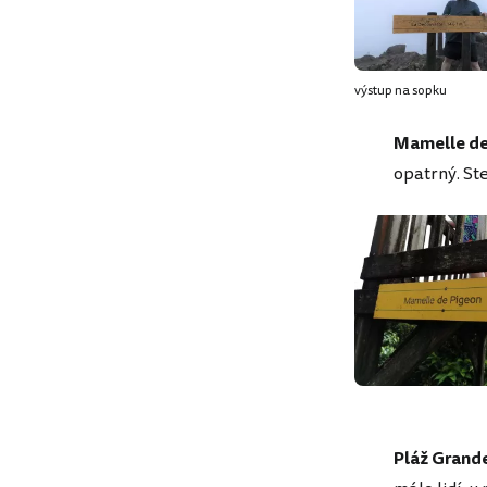
výstup na sopku
Mamelle de
opatrný. Ste
Pláž Grand