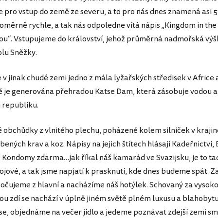
pro vstup do země ze severu, a to pro nás dnes znamená asi 5 
oměrně rychle, a tak nás odpoledne vítá nápis „Kingdom in the
u“. Vstupujeme do království, jehož průměrná nadmořská výšk
olu Sněžky.
 v jinak chudé zemi jedno z mála lyžařských středisek v Africe 
 je generována přehradou Katse Dam, která zásobuje vodou a
u republiku.
 obchůdky z vlnitého plechu, poházené kolem silniček v kraji
ených krav a koz. Nápisy na jejich štítech hlásají Kadeřnictví, 
Kondomy zdarma…jak říkal náš kamarád ve Svazijsku, je to t
ojové, a tak jsme napjatí k prasknutí, kde dnes budeme spát. 
čujeme z hlavní a nacházíme náš hotýlek. Schovaný za vysok
u zdí se nachází v úplně jiném světě plném luxusu a blahobytu
e, objednáme na večer jídlo a jedeme poznávat zdejší zemi s