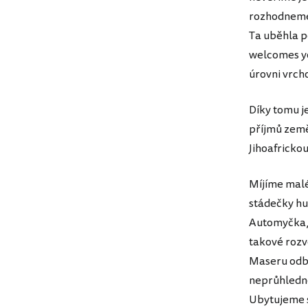
rozhodneme 
Ta uběhla p
welcomes yo
úrovni vrch
Díky tomu je
příjmů země
Jihoafricko
Míjíme malé
stádečky hub
Automyčka, 
takové rozv
Maseru odbo
neprůhledno
Ubytujeme s