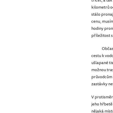
třicet, a ta
kilometrů o
stálo prona
cenu, musíme
hodiny prona
příležitost
Občas nás 
cestu k vod
ušlapané tis
možnou tras
průvodcům j
zastávky ne
V protisměr
jeho hřbetě
nějaká místn