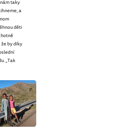
a nám taky
tihneme, a
dnom
ěhnou děti
Ochotně
 že by díky
oslední
du. „Tak