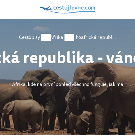
Cestopisy
Afrika
Jihoafrická republika - vánoce 2019
cká republika - vá
Afrika, kde na první pohled všechno funguje, jak má