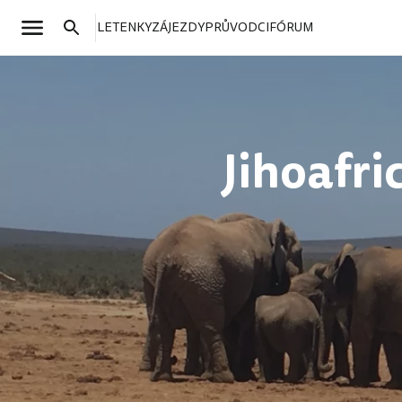
LETENKY
ZÁJEZDY
PRŮVODCI
FÓRUM
Jihoafri