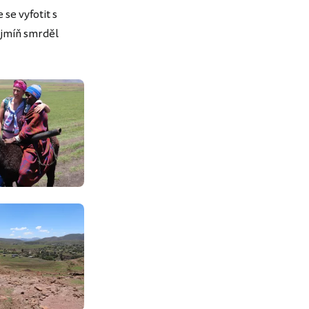
se vyfotit s
nejmíň smrděl