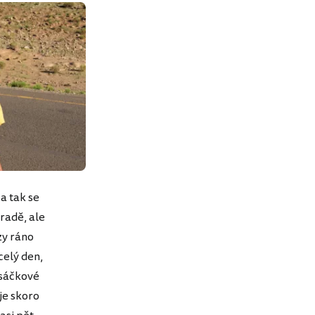
a tak se
radě, ale
zy ráno
elý den,
asáčkové
je skoro