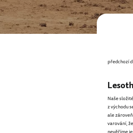
předchozí dí
Lesot
Naše složité
z východu s
ale zároveň
varování, že
nevěříme je