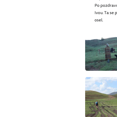
Po pozdravu 
Ivou. Ta se 
osel.