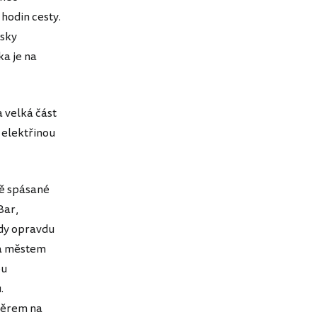
hodin cesty.
 sky
a je na
a velká část
 elektřinou
ně spásané
Bar,
ady opravdu
Za městem
ou
.
měrem na