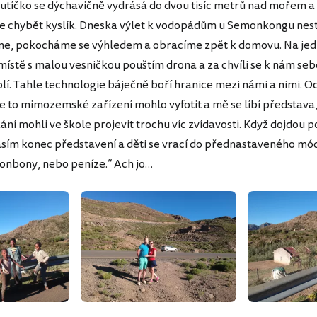
autíčko se dýchavičně vydrásá do dvou tisíc metrů nad mořem 
e chybět kyslík. Dneska výlet k vodopádům u Semonkongu nes
íme, pokocháme se výhledem a obracíme zpět k domovu. Na je
stě s malou vesničkou pouštím drona a za chvíli se k nám seb
olí. Tahle technologie báječně boří hranice mezi námi a nimi. 
je to mimozemské zařízení mohlo vyfotit a mě se líbí představa,
ní mohli ve škole projevit trochu víc zvídavosti. Když dojdou p
ásím konec představení a děti se vrací do přednastaveného mó
onbony, nebo peníze.“ Ach jo…