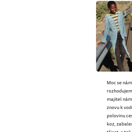
Moc se nám 
rozhodujeme
majitel nám
znovu k vo
polovinu ce
koz, zabalen