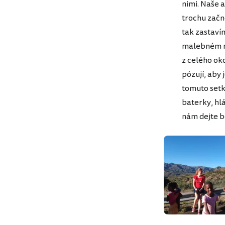
nimi. Naše 
trochu začn
tak zastav
malebném mí
z celého ok
pózují, aby 
tomuto setká
baterky, hl
nám dejte b