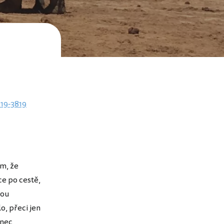
019-3819
ím, že
ce po cestě,
sou
o, přeci jen
onec