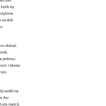
asi pět
 kolik by
 slyšíme
o na dvě
tu
ám ukázal
země,
je jedinou
ích. I těmto
roto
hý seděl na
. Asi
h sto metrů.