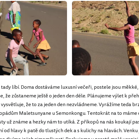
tady líbí. Doma dostáváme luxusní večeři, postele jsou měkké, 
, že zůstaneme ještě o jeden den déle. Plánujeme výlet k přeh
 vysvětluje, že to za jeden den nezvládneme. Vyrážíme teda br
dopádům Maletsunyane u Semonkongu. Tentokrát na to máme c
sty už známe a hezky nám to utíká. Z příkopů na nás koukají p
í od hlavy k patě do tlustých dek a s kulichy na hlavách. Venku 