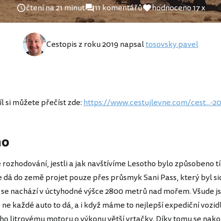
čtení na 21 minut
11 komentářů
hodnoceno 17 x
Cestopis z roku 2019 napsal
tosovsky.pavel
l si můžete přečíst zde:
https://www.cestujlevne.com/cest...-2
ho
 rozhodování, jestli a jak navštívíme Lesotho bylo způsobeno t
e dá do země projet pouze přes průsmyk Sani Pass, který byl si
 se nachází v úctyhodné výšce 2800 metrů nad mořem. Všude j
 ne každé auto to dá, a i když máme to nejlepší expediční vozidl
ho litrovému motoru o výkonu větší vrtačky. Díky tomu se nak