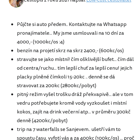
Cestopis z roku 2021 napsal
Low-cost cestovatel
Půjčte si auto předem.. Kontaktujte na Whatsapp
pronajímatele... My jsme usmlouvali na 10 dní za
4000,- (1000kc/os :4)
benzín na projetí skrz na skrz 2400,- (600kc/os)
stravujte se jako místní! čím ošklivější bufet... čím dál
od centra/ruchu... tím lepší chuť za lepší cenu! jejich
placky plněné čímkoli 15-20kc .. denně se dá
stravovat za 200kc (2800kc/pobyt)
pitný režim vyšel trošku dráž překvapivě... ale v tom
vedru potřebujete kromě vody vyzkoušet i místní
kokos, zajít na drink večerní atp... v průměru 300kč
denně (4200kc/pobyt)
trip na 7 waterfalls se Sanjevem.. ušetří vám to
spoustu času, vyfotí vás a za 400kc (100kc/os) ... proč