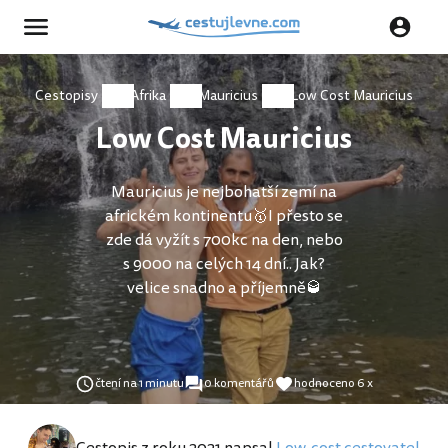
Cestopisy
Afrika
Mauricius
Low Cost Mauricius
Low Cost Mauricius
Mauricius je nejbohatší zemí na
africkém kontinentu🥇I přesto se
zde dá vyžít s 700kc na den, nebo
s 9000 na celých 14 dní.. Jak?
velice snadno a příjemně🥃
čtení na 1 minutu
0 komentářů
hodnoceno 6 x