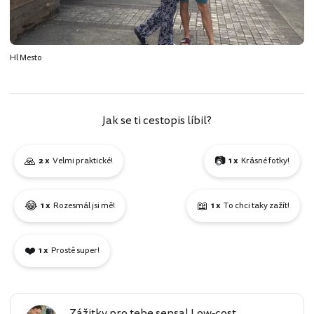
Hl Mesto
Jak se ti cestopis líbil?
🙏
📷
2 x
Velmi praktické!
1 x
Krásné fotky!
😂
📖
1 x
Rozesmál jsi mě!
1 x
To chci taky zažít!
❤️
1 x
Prostě super!
Zážitky pro tebe sepsal Low-cost