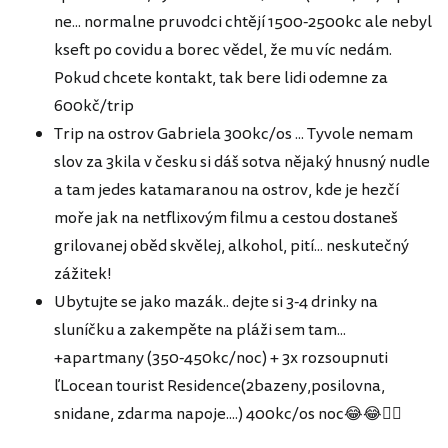
ne... normalne pruvodci chtějí 1500-2500kc ale nebyl
kseft po covidu a borec vědel, že mu víc nedám.
Pokud chcete kontakt, tak bere lidi odemne za
600kč/trip
Trip na ostrov Gabriela 300kc/os ... Tyvole nemam
slov za 3kila v česku si dáš sotva nějaký hnusný nudle
a tam jedes katamaranou na ostrov, kde je hezčí
moře jak na netflixovým filmu a cestou dostaneš
grilovanej oběd skvělej, alkohol, pití... neskutečný
zážitek!
Ubytujte se jako mazák.. dejte si 3-4 drinky na
sluníčku a zakempěte na pláži sem tam...
+apartmany (350-450kc/noc) + 3x rozsoupnuti
ľLocean tourist Residence(2bazeny,posilovna,
snidane, zdarma napoje....) 400kc/os noc😂😂✌🏽