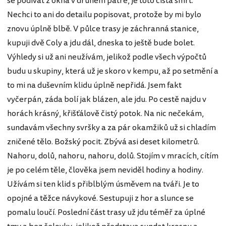
se podívat z okna v druhém patře, je toto čistá smrt.
Nechci to ani do detailu popisovat, protože by mi bylo
znovu úplně blbě. V půlce trasy je záchranná stanice,
kupuji dvě Coly a jdu dál, dneska to ještě bude bolet.
Výhledy si už ani neužívám, jelikož podle všech výpočtů
budu u skupiny, která už je skoro v kempu, až po setmění a
to mi na duševním klidu úplně nepřidá. Jsem fakt
vyčerpán, záda bolí jak blázen, ale jdu. Po cestě najdu v
horách krásný, křišťálově čistý potok. Na nic nečekám,
sundavám všechny svršky a za pár okamžiků už si chladím
zničené tělo. Božský pocit. Zbývá asi deset kilometrů.
Nahoru, dolů, nahoru, nahoru, dolů. Stojím v mracích, cítím
je po celém těle, člověka jsem neviděl hodiny a hodiny.
Užívám si ten klid s přiblblým úsměvem na tváři. Je to
opojné a těžce návykové. Sestupuji z hor a slunce se
pomalu loučí. Poslední část trasy už jdu téměř za úplné