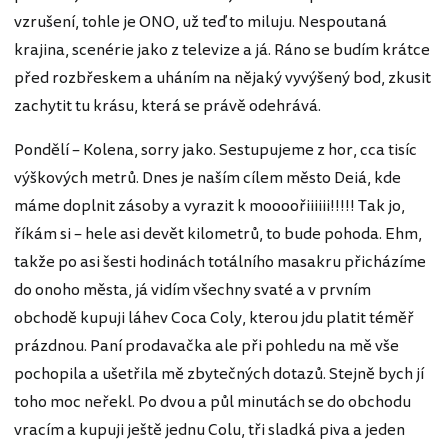
vzrušení, tohle je ONO, už teď to miluju. Nespoutaná
krajina, scenérie jako z televize a já. Ráno se budím krátce
před rozbřeskem a uháním na nějaký vyvýšený bod, zkusit
zachytit tu krásu, která se právě odehrává.
Pondělí – Kolena, sorry jako. Sestupujeme z hor, cca tisíc
výškových metrů. Dnes je naším cílem město Deiá, kde
máme doplnit zásoby a vyrazit k moooořiiiiii!!!!! Tak jo,
říkám si – hele asi devět kilometrů, to bude pohoda. Ehm,
takže po asi šesti hodinách totálního masakru přicházíme
do onoho města, já vidím všechny svaté a v prvním
obchodě kupuji láhev Coca Coly, kterou jdu platit téměř
prázdnou. Paní prodavačka ale při pohledu na mě vše
pochopila a ušetřila mě zbytečných dotazů. Stejně bych jí
toho moc neřekl. Po dvou a půl minutách se do obchodu
vracím a kupuji ještě jednu Colu, tři sladká piva a jeden