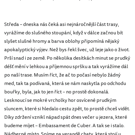
Středa – dneska nás čeká asi nejnáročnější část trasy,
vyrážíme do slušného stoupání, když v dálce začnou bít
slyšet slušné hromy a barva oblohy připomíná nějaký
apokalyptický výjev. Než bys řekl švec, už leje jako o život.
Prší snad i ze země. Po několika desítkách minut se prudký
déšť mění v lehkou a příjemnou spršku a tak vyrážíme dál
po naší trase. Musím říct, že ač to počasí nebylo žádný
med, tak ta podívaná, která se nám naskytla po odchodu
bouřky, byla, jak to jen říct – no prostě dokonalá.
Lesknoucí se mokré vrcholky hor osvícené prudkým
sluncem, které si hledalo cestu zpět, to prostě chceš vidět.
Díky zdržení vznikl nápad spát dnes večer u jezera, které
budeme míjet – Embassament de Cuber. A tak se i stalo.
Nádherné místo. Spíme na verandě chaty, která stojí u