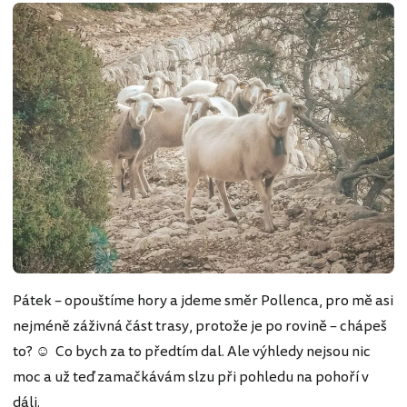
Pátek – opouštíme hory a jdeme směr Pollenca, pro mě asi
nejméně záživná část trasy, protože je po rovině – chápeš
to? ☺ Co bych za to předtím dal. Ale výhledy nejsou nic
moc a už teď zamačkávám slzu při pohledu na pohoří v
dáli.