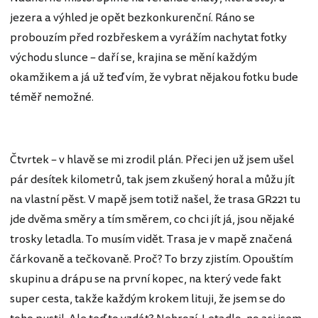
jezera a výhled je opět bezkonkurenční. Ráno se
probouzím před rozbřeskem a vyrážím nachytat fotky
východu slunce – daří se, krajina se mění každým
okamžikem a já už teď vím, že vybrat nějakou fotku bude
téměř nemožné.
Čtvrtek – v hlavě se mi zrodil plán. Přeci jen už jsem ušel
pár desítek kilometrů, tak jsem zkušený horal a můžu jít
na vlastní pěst. V mapě jsem totiž našel, že trasa GR221 tu
jde dvěma směry a tím směrem, co chci jít já, jsou nějaké
trosky letadla. To musím vidět. Trasa je v mapě značená
čárkovaně a tečkovaně. Proč? To brzy zjistím. Opouštím
skupinu a drápu se na první kopec, na který vede fakt
super cesta, takže každým krokem lituji, že jsem se do