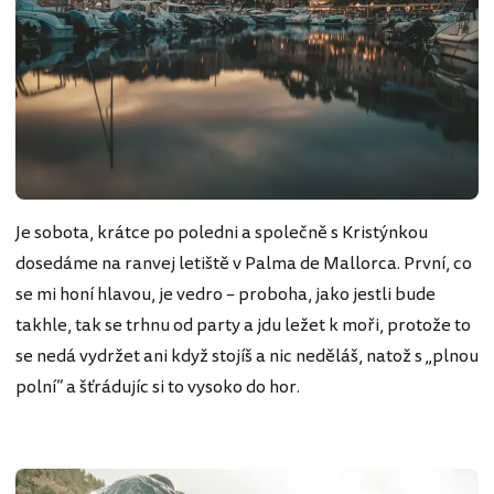
Je sobota, krátce po poledni a společně s Kristýnkou
dosedáme na ranvej letiště v Palma de Mallorca. První, co
se mi honí hlavou, je vedro – proboha, jako jestli bude
takhle, tak se trhnu od party a jdu ležet k moři, protože to
se nedá vydržet ani když stojíš a nic neděláš, natož s „plnou
polní“ a šťrádujíc si to vysoko do hor.