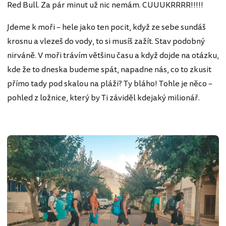
Red Bull. Za pár minut už nic nemám. CUUUKRRRR!!!!!
Jdeme k moři – hele jako ten pocit, když ze sebe sundáš
krosnu a vlezeš do vody, to si musíš zažít. Stav podobný
nirváně. V moři trávím většinu času a když dojde na otázku,
kde že to dneska budeme spát, napadne nás, co to zkusit
přímo tady pod skalou na pláži? Ty bláho! Tohle je něco –
pohled z ložnice, který by Ti záviděl kdejaký milionář.