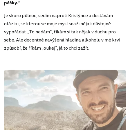
pěšky.”
Je skoro půlnoc, sedím naproti Kristýnce a dostávám
otázku, se kterou se moje mysl snaží nějak důstojně
vypořádat. „To nedám“, říkám si tak nějak v duchu pro
sebe. Ale decentně navýšená hladina alkoholu v mé krvi
způsobí, že říkám „oukej“, já to chci zažít.