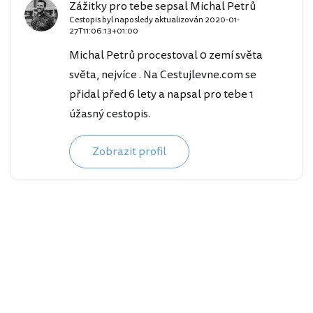
Zážitky pro tebe sepsal Michal Petrů
Cestopis byl naposledy aktualizován
2020-01-
27T11:06:13+01:00
Michal Petrů procestoval 0 zemí světa
světa, nejvíce . Na Cestujlevne.com se
přidal před 6 lety a napsal pro tebe 1
úžasný cestopis.
Zobrazit profil