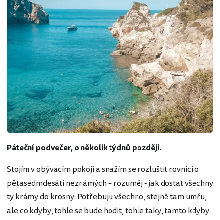
Páteční podvečer, o několik týdnů později.
Stojím v obývacím pokoji a snažím se rozluštit rovnici o
pětasedmdesáti neznámých – rozuměj - jak dostat všechny
ty krámy do krosny. Potřebuju všechno, stejně tam umřu,
ale co kdyby, tohle se bude hodit, tohle taky, tamto kdyby