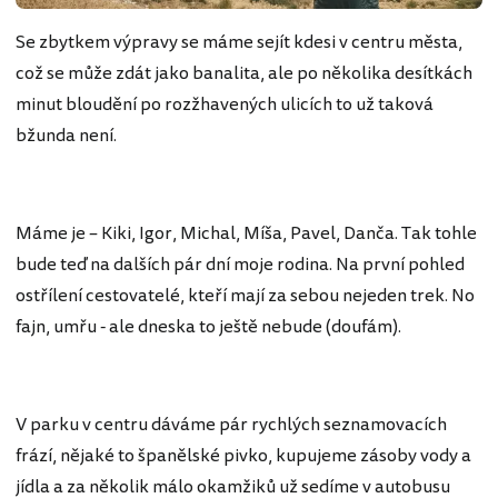
Se zbytkem výpravy se máme sejít kdesi v centru města,
což se může zdát jako banalita, ale po několika desítkách
minut bloudění po rozžhavených ulicích to už taková
bžunda není.
Máme je – Kiki, Igor, Michal, Míša, Pavel, Danča. Tak tohle
bude teď na dalších pár dní moje rodina. Na první pohled
ostřílení cestovatelé, kteří mají za sebou nejeden trek. No
fajn, umřu - ale dneska to ještě nebude (doufám).
V parku v centru dáváme pár rychlých seznamovacích
frází, nějaké to španělské pivko, kupujeme zásoby vody a
jídla a za několik málo okamžiků už sedíme v autobusu