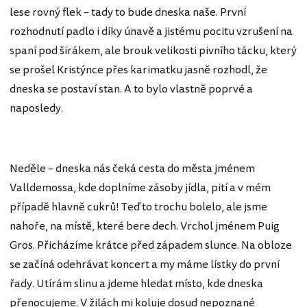
lese rovný flek – tady to bude dneska naše. První
rozhodnutí padlo i díky únavě a jistému pocitu vzrušení na
spaní pod širákem, ale brouk velikosti pivního tácku, který
se prošel Kristýnce přes karimatku jasně rozhodl, že
dneska se postaví stan. A to bylo vlastně poprvé a
naposledy.
Neděle – dneska nás čeká cesta do města jménem
Valldemossa, kde doplníme zásoby jídla, pití a v mém
případě hlavně cukrů! Teď to trochu bolelo, ale jsme
nahoře, na místě, které bere dech. Vrchol jménem Puig
Gros. Přicházíme krátce před západem slunce. Na obloze
se začíná odehrávat koncert a my máme lístky do první
řady. Utírám slinu a jdeme hledat místo, kde dneska
přenocujeme. V žilách mi koluje dosud nepoznané