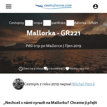
Cestopisy
Evropa
Španělsko
Mallorka - GR221
Mallorka - GR221
Pěší trip po Mallorce | říjen 2019
čtení na 9 minut
0 komentářů
hodnoceno 11 x
Cestopis z roku 2019 napsal
Michal Petrů
„Nechceš s námi vyrazit na Mallorku? Chceme ji přejít