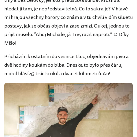
tmy a bez čelovky, jelikož představa sundat krosnu a
hledat jí tam, je nepředstavitelná. Co to sakra je? V hlavě
mi hrajou všechny horory co znám a v tu chvíli vidím siluetu
postavy, jak se občas objeví a zase zmizí. Oukej, jednou to
přijít muselo. “Ahoj Michale, já Ti vyrazil naproti.” ☺ Díky
Míšo!
Přicházím k ostatním do vesnice Lluc, objednávám pivo a
dvě hodiny koukám do blba. Dneska to bylo přes čáru,
mobil hlásí 43 tisíc kroků a dvacet kilometrů. Au!