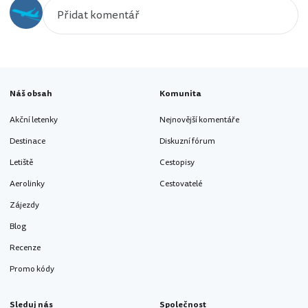
Náš obsah
Komunita
Akční letenky
Nejnovější komentáře
Destinace
Diskuzní fórum
Letiště
Cestopisy
Aerolinky
Cestovatelé
Zájezdy
Blog
Recenze
Promo kódy
Sleduj nás
Společnost