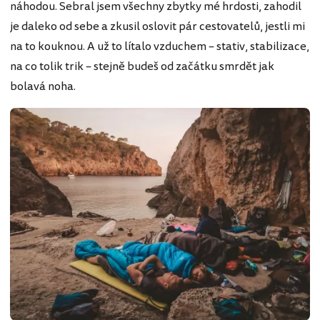
náhodou. Sebral jsem všechny zbytky mé hrdosti, zahodil
je daleko od sebe a zkusil oslovit pár cestovatelů, jestli mi
na to kouknou. A už to lítalo vzduchem – stativ, stabilizace,
na co tolik trik – stejně budeš od začátku smrdět jak
bolavá noha.