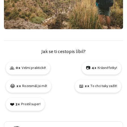
Jak se ti cestopis líbil?
🙏
📷
0 x
Velmi praktické!
4 x
Krásné fotky!
😂
📖
2 x
Rozesmál jsi mě!
2 x
To chci taky zažít!
❤️
3 x
Prostě super!