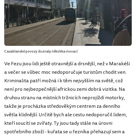
Casablanské povozy doznaly několika inovací
Ve Fezu jsou lidi ještě otravnější a drsnější, než v Marakéši
a večer se vůbec moc nedoporučuje turistům chodit ven.
Kriminalita patří možná i k těm nejvyšším na světě, což
není pro nejbezpečnější africkou zemi dobrá vizitka. Na
druhou stranu na místních tržnicích neprojíždí motorky,
takže je procházka středověkým centrem za denního
světla klidnější. Určitě bych ale cestu nedoporučil lidem,
kteří soucítí se zvířaty. Ty jsou tady stále na úrovni
spotřebního zboží - kuřata se u řezníka přehazují sem a