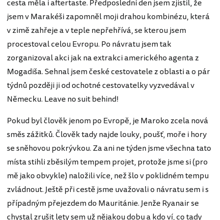
cesta měla i aftertaste. Předposlední den jsem zjistil, že
jsem v Marakéši zapomněl moji drahou kombinézu, která
v zimě zahřeje a v teple nepřehřívá, se kterou jsem
procestoval celou Evropu. Po návratu jsem tak
zorganizoval akci jak na extrakci amerického agenta z
Mogadiša. Sehnal jsem české cestovatele z oblasti a o pár
týdnů později ji od ochotné cestovatelky vyzvedával v
Německu. Leave no suit behind!
Pokud byl člověk jenom po Evropě, je Maroko zcela nová
směs zážitků. Člověk tady najde louky, poušť, moře i hory
se sněhovou pokrývkou. Za ani ne týden jsme všechna tato
místa stihli zběsilým tempem projet, protože jsme si (pro
mě jako obvykle) naložili více, než šlo v poklidném tempu
zvládnout. Ještě při cestě jsme uvažovali o návratu sem i s
případným přejezdem do Mauritánie. Jenže Ryanair se
chystal zrušit lety sem už nějakou dobu a kdo ví, co tady