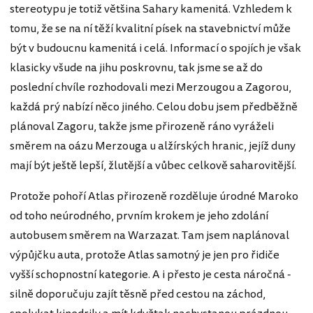
stereotypu je totiž většina Sahary kamenitá. Vzhledem k
tomu, že se na ní těží kvalitní písek na stavebnictví může
být v budoucnu kamenitá i celá. Informací o spojích je však
klasicky všude na jihu poskrovnu, tak jsme se až do
poslední chvíle rozhodovali mezi Merzougou a Zagorou,
každá prý nabízí něco jiného. Celou dobu jsem předběžně
plánoval Zagoru, takže jsme přirozeně ráno vyráželi
směrem na oázu Merzouga u alžírských hranic, jejíž duny
mají být ještě lepší, žlutější a vůbec celkově saharovitější.
Protože pohoří Atlas přirozeně rozděluje úrodné Maroko
od toho neúrodného, prvním krokem je jeho zdolání
autobusem směrem na Warzazat. Tam jsem naplánoval
výpůjčku auta, protože Atlas samotný je jen pro řidiče
vyšší schopnostní kategorie. A i přesto je cesta náročná -
silně doporučuju zajít těsně před cestou na záchod,