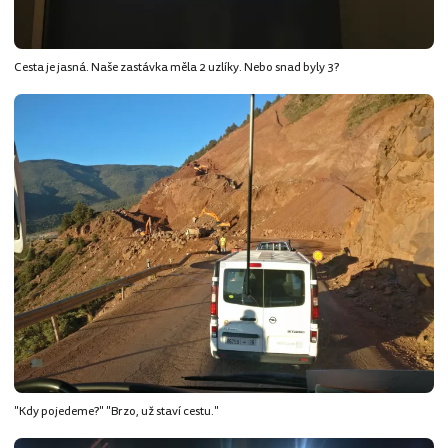
Cesta je jasná. Naše zastávka měla 2 uzlíky. Nebo snad byly 3?
"Kdy pojedeme?" "Brzo, už staví cestu."