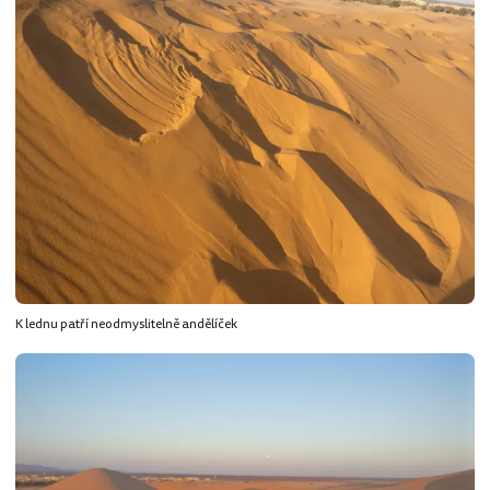
K lednu patří neodmyslitelně andělíček