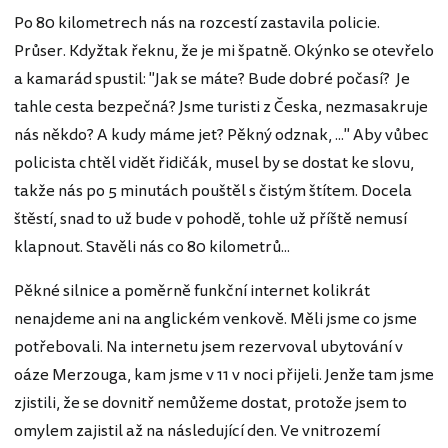
Po 80 kilometrech nás na rozcestí zastavila policie.
Průser. Kdyžtak řeknu, že je mi špatně. Okýnko se otevřelo
a kamarád spustil: "Jak se máte? Bude dobré počasí? Je
tahle cesta bezpečná? Jsme turisti z Česka, nezmasakruje
nás někdo? A kudy máme jet? Pěkný odznak, ..." Aby vůbec
policista chtěl vidět řidičák, musel by se dostat ke slovu,
takže nás po 5 minutách pouštěl s čistým štítem. Docela
štěstí, snad to už bude v pohodě, tohle už příště nemusí
klapnout. Stavěli nás co 80 kilometrů...
Pěkné silnice a poměrně funkční internet kolikrát
nenajdeme ani na anglickém venkově. Měli jsme co jsme
potřebovali. Na internetu jsem rezervoval ubytování v
oáze Merzouga, kam jsme v 11 v noci přijeli. Jenže tam jsme
zjistili, že se dovnitř nemůžeme dostat, protože jsem to
omylem zajistil až na následující den. Ve vnitrozemí