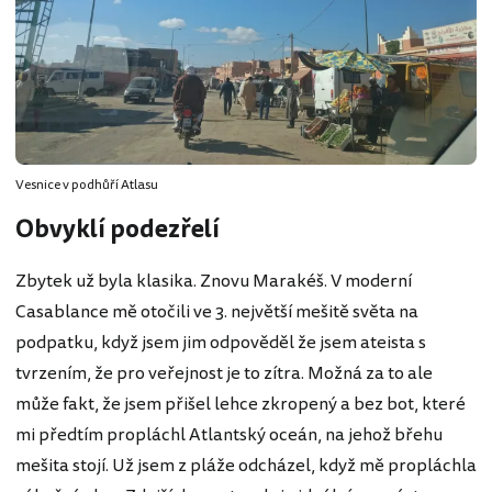
Vesnice v podhůří Atlasu
Obvyklí podezřelí
Zbytek už byla klasika. Znovu Marakéš. V moderní
Casablance mě otočili ve 3. největší mešitě světa na
podpatku, když jsem jim odpověděl že jsem ateista s
tvrzením, že pro veřejnost je to zítra. Možná za to ale
může fakt, že jsem přišel lehce zkropený a bez bot, které
mi předtím propláchl Atlantský oceán, na jehož břehu
mešita stojí. Už jsem z pláže odcházel, když mě propláchla