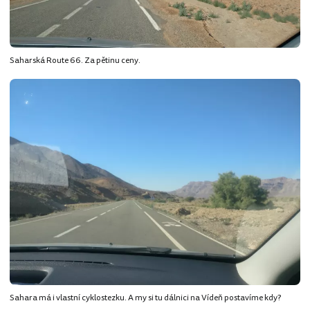
Saharská Route 66. Za pětinu ceny.
Sahara má i vlastní cyklostezku. A my si tu dálnici na Vídeň postavíme kdy?