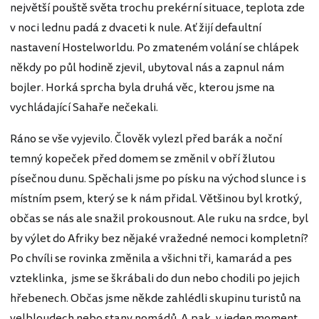
největší pouště světa trochu prekérní situace, teplota zde
v noci lednu padá z dvaceti k nule. Ať žijí defaultní
nastavení Hostelworldu. Po zmateném volání se chlápek
někdy po půl hodině zjevil, ubytoval nás a zapnul nám
bojler. Horká sprcha byla druhá věc, kterou jsme na
vychládající Sahaře nečekali.
Ráno se vše vyjevilo. Člověk vylezl před barák a noční
temný kopeček před domem se změnil v obří žlutou
písečnou dunu. Spěchali jsme po písku na východ slunce i s
místním psem, který se k nám přidal. Většinou byl krotký,
občas se nás ale snažil prokousnout. Ale ruku na srdce, byl
by výlet do Afriky bez nějaké vražedné nemoci kompletní?
Po chvíli se rovinka změnila a všichni tři, kamarád a pes
vzteklinka, jsme se škrábali do dun nebo chodili po jejich
hřebenech. Občas jsme někde zahlédli skupinu turistů na
velbloudech nebo stany nomádů. A pak, v jeden moment,