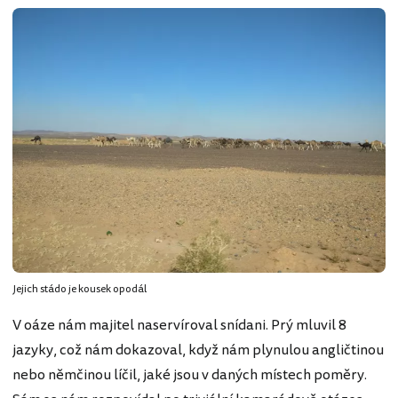
Jejich stádo je kousek opodál
V oáze nám majitel naservíroval snídani. Prý mluvil 8
jazyky, což nám dokazoval, když nám plynulou angličtinou
nebo němčinou líčil, jaké jsou v daných místech poměry.