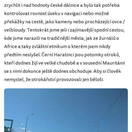
zrychlit i nad hodnoty české dálnice a bylo tak potřeba
kontrolovat rovnost úseku v navigaci nebo možné
překážky na cestě, jako kameny nebo procházející ovce /
velbloudy. Tentokrát jsme jeli i zajímavější spodní cestou,
kde jsme narazili na tradičnější města, jak ze žurnálů o
Africe a taky zvláštní etnikum o kterém jsem nikdy
předtím neslyšel. Černí Haratinci jsou potomky otroků,
kteří dodnes žijí ve velké chudobě a v sousední Mauritánii
se s nimi dokonce ještě dodnes obchoduje. Aby si člověk
nemyslel, že otrokářství provozovali jen běloši.