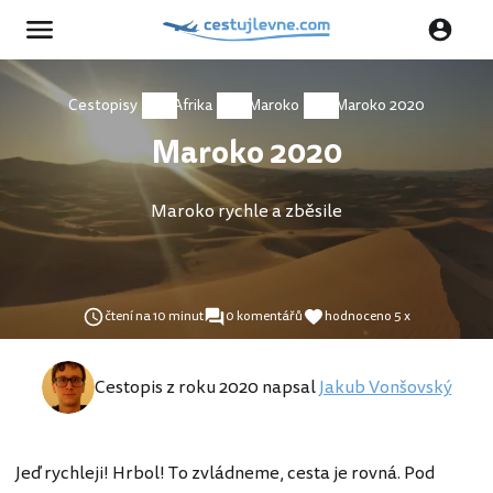
Cestopisy
Afrika
Maroko
Maroko 2020
Maroko 2020
Maroko rychle a zběsile
čtení na 10 minut
0 komentářů
hodnoceno 5 x
Cestopis z roku 2020 napsal
Jakub Vonšovský
Jeď rychleji! Hrbol! To zvládneme, cesta je rovná. Pod