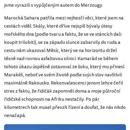
jsme vyrazili s vypůjčeným autem do Merzougy.
Marocká Sahara patřila mezi nejhezčí věci, které jsem na
cestách viděl. Skály, které dříve nejspíš bývaly útesy
mořského dna (podle tvaru a faktu, že se ve stáncích dali
koupit trilobiti), se za západu slunce zabarvily do ruda a
cestu nám ukazoval Měsíc, který se na horizontu držel
těsně nad rovnou asfaltovou silnicí. Kamarád se během
tohoto úkazu úspěšně zotavoval ze šoku, který mu přinesl
Marakéš, neboť ve svém životě podle svých slov navštívil
maximálně Rakousko. Rekonvalescenci jenom lehce čeřil
stres z faktu, že řidičák zapomněl doma a moje půlroční
řidičské schopnosti na Afriku nestačily. Po pár
kilometrech tak musel převzít řízení a doufat, že nás nikdo
nenačapá.