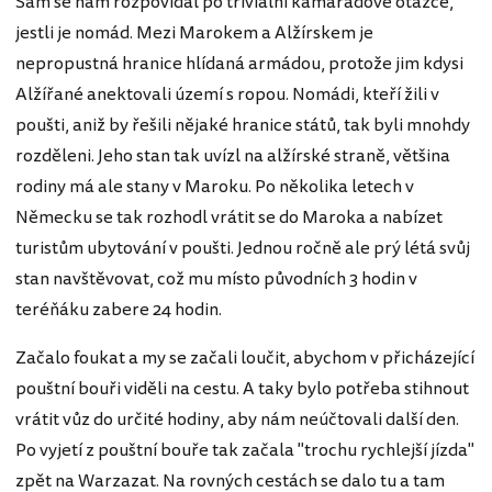
Sám se nám rozpovídal po triviální kamarádově otázce,
jestli je nomád. Mezi Marokem a Alžírskem je
nepropustná hranice hlídaná armádou, protože jim kdysi
Alžířané anektovali území s ropou. Nomádi, kteří žili v
poušti, aniž by řešili nějaké hranice států, tak byli mnohdy
rozděleni. Jeho stan tak uvízl na alžírské straně, většina
rodiny má ale stany v Maroku. Po několika letech v
Německu se tak rozhodl vrátit se do Maroka a nabízet
turistům ubytování v poušti. Jednou ročně ale prý létá svůj
stan navštěvovat, což mu místo původních 3 hodin v
teréňáku zabere 24 hodin.
Začalo foukat a my se začali loučit, abychom v přicházející
pouštní bouři viděli na cestu. A taky bylo potřeba stihnout
vrátit vůz do určité hodiny, aby nám neúčtovali další den.
Po vyjetí z pouštní bouře tak začala "trochu rychlejší jízda"
zpět na Warzazat. Na rovných cestách se dalo tu a tam