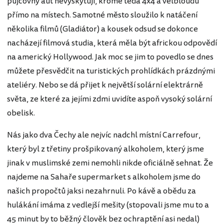
půjčovny aut nevyskytují, kromě teda 4x4 a velbloudů
přímo na místech. Samotné město sloužilo k natáčení
několika filmů (Gladiátor) a kousek odsud se dokonce
nacházejí filmová studia, která měla být africkou odpovědí
na americký Hollywood. Jak moc se jim to povedlo se dnes
můžete přesvědčit na turistických prohlídkách prázdnými
ateliéry. Nebo se dá přijet k největší solární elektrárně
světa, ze které za jejími zdmi uvidíte aspoň vysoký solární
obelisk.
Nás jako dva Čechy ale nejvíc nadchl místní Carrefour,
který byl z třetiny prošpikovaný alkoholem, který jsme
jinak v muslimské zemi nemohli nikde oficiálně sehnat. Že
najdeme na Sahaře supermarket s alkoholem jsme do
našich propočtů jaksi nezahrnuli. Po kávě a obědu za
hulákání imáma z vedlejší mešity (stopovali jsme mu to a
45 minut by to běžný člověk bez ochraptění asi nedal)