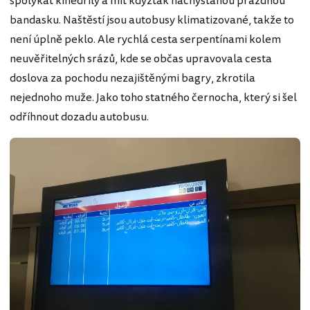
spolykat kinedrily a mít kdyžtak nachystanou prázdnou
bandasku. Naštěstí jsou autobusy klimatizované, takže to
není úplně peklo. Ale rychlá cesta serpentínami kolem
neuvěřitelných srázů, kde se občas upravovala cesta
doslova za pochodu nezajištěnými bagry, zkrotila
nejednoho muže. Jako toho statného černocha, který si šel
odříhnout dozadu autobusu.