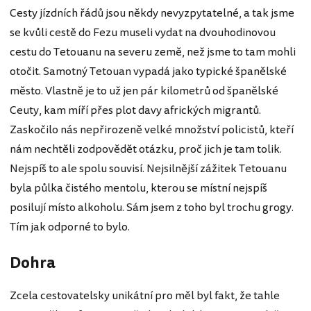
Cesty jízdních řádů jsou někdy nevyzpytatelné, a tak jsme
se kvůli cestě do Fezu museli vydat na dvouhodinovou
cestu do Tetouanu na severu země, než jsme to tam mohli
otočit. Samotný Tetouan vypadá jako typické španělské
město. Vlastně je to už jen pár kilometrů od španělské
Ceuty, kam míří přes plot davy afrických migrantů.
Zaskočilo nás nepřirozeně velké množství policistů, kteří
nám nechtěli zodpovědět otázku, proč jich je tam tolik.
Nejspíš to ale spolu souvisí. Nejsilnější zážitek Tetouanu
byla půlka čistého mentolu, kterou se místní nejspíš
posilují místo alkoholu. Sám jsem z toho byl trochu grogy.
Tím jak odporné to bylo.
Dohra
Zcela cestovatelsky unikátní pro měl byl fakt, že tahle