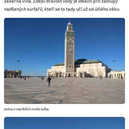
zákeřná vlna. Zdejší dravost vody je ideální pro zástupy
nadšených surfařů, kteří se to tady učí už od útlého věku.
Jedna z největších mešit světa