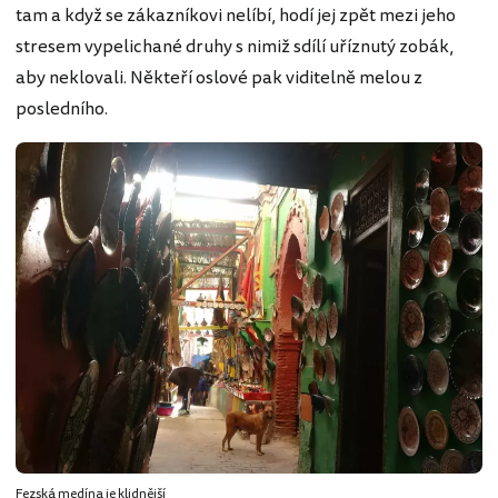
tam a když se zákazníkovi nelíbí, hodí jej zpět mezi jeho
stresem vypelichané druhy s nimiž sdílí uříznutý zobák,
aby neklovali. Někteří oslové pak viditelně melou z
posledního.
Fezská medína je klidnější