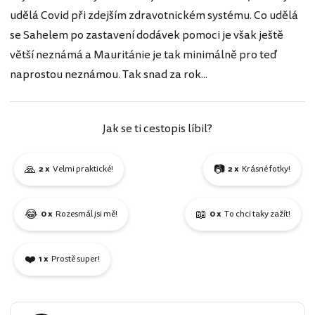
udělá Covid při zdejším zdravotnickém systému. Co udělá
se Sahelem po zastavení dodávek pomoci je však ještě
větší neznámá a Mauritánie je tak minimálně pro teď
naprostou neznámou. Tak snad za rok...
Jak se ti cestopis líbil?
🙏
📷
2 x
Velmi praktické!
2 x
Krásné fotky!
😂
📖
0 x
Rozesmál jsi mě!
0 x
To chci taky zažít!
❤️
1 x
Prostě super!