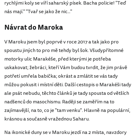
rychlými koly se víří saharský písek. Bacha policie! "Teď
nás mají." "Tvař se jako že nic..."
Návrat do Maroka
V Maroku jsem byl poprvé v roce 2017 a tak jako pro
spoustu jiných to pro mě tehdy byl šok. Všudypřítomné
motorky ulic Marakéše, před kterými je potřeba
uskakovat; žebráci, kteří Vám budou tvrdit, že jim právě
potřetí umřela babička; okrást a zmlátit se vás tady
můžou pokusit i místní děti. Další cestopis o Marakéši tady
ale psát nebudu, těchto článků je tady spousta od větších
nadšenců do masochismu. Raději se zaměřím na to
zajímavější, na to, co je "tam venku". Hlavně na populární,
krásnou a současně vražednou Saharu.
Na ikonické duny se v Maroku jezdí na 2 místa, navzdory