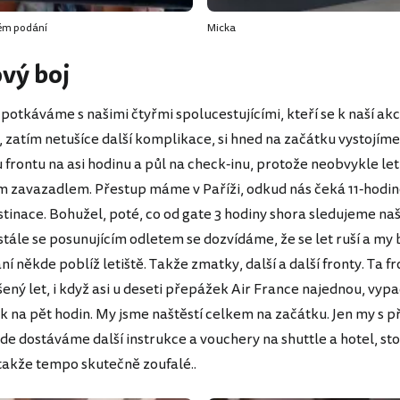
kém podání
Micka
vý boj
e potkáváme s našimi čtyřmi spolucestujícími, kteří se k naší akci
, zatím netušíce další komplikace, si hned na začátku vystojíme
frontu na asi hodinu a půl na check-inu, protože neobvykle le
 zavazadlem. Přestup máme v Paříži, odkud nás čeká 11-hodin
tinace. Bohužel, poté, co od gate 3 hodiny shora sledujeme naš
ustále se posunujícím odletem se dozvídáme, že se let ruší a m
í někde poblíž letiště. Takže zmatky, další a další fronty. Ta fr
šený let, i když asi u deseti přepážek Air France najednou, vyp
 na pět hodin. My jsme naštěstí celkem na začátku. Jen my s př
de dostáváme další instrukce a vouchery na shuttle a hotel, st
 takže tempo skutečně zoufalé..