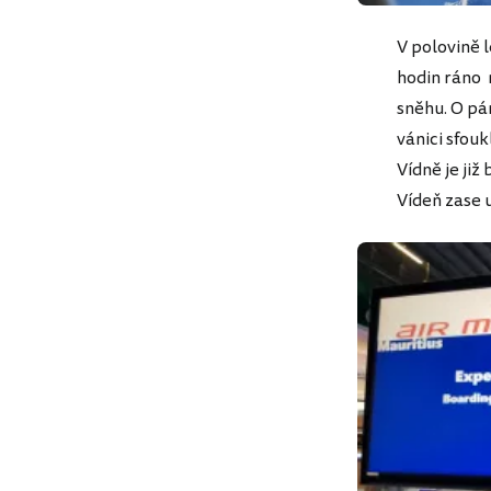
V polovině 
hodin ráno 
sněhu. O pár
vánici sfouk
Vídně je již
Vídeň zase 