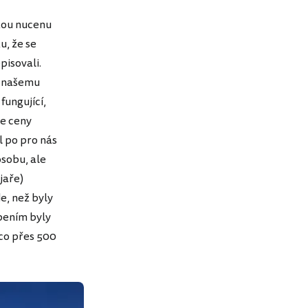
kou nucenu
u, že se
pisovali.
 k našemu
fungující,
se ceny
l po pro nás
sobu, ale
jaře)
e, než byly
pením byly
ěco přes 500