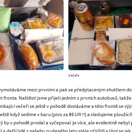
Večeře
e vymotáváme mezi prvními a pak se předplaceným shuttlem d
t fronta. Naštěstí jsme přijeli jedním z prvních autobusů, takže
nikající večeři se ještě v pohodě dostáváme a této frontě se vý
eště když sedíme v baru (pivo za 8EUR !!) a sledujeme ploužící
rý by v pohodě prodal a vyčepoval 3x více, ale evidentně nebyl
í a další lidé z našeho zrušeného letu stále přijíždí a tísní se ja