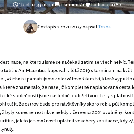
čtení na 33 minut
1 komentář
hodnoceno 8 x
Cestopis z roku 2023 napsal
Tesna
destinace, na kterou jsme se načekali zatím ze všech nejvíc. Té
e totiž u Air Mauritius kupovali v létě 2019 s termínem na květ
el, všichni si pamatujeme celosvětové šílenství, které vypuklo 
 a které znamenalo, že naše již kompletně naplánovaná cesta l
etecké společnosti jsme následně obdrželi vouchery s platností 
ohl tušit, že ostrov bude pro návštěvníky skoro rok a půl komp
yž byly konečně restrikce někdy v červenci 2021 uvolněny, kon
ritius, jak to je s možností uplatnit vouchery za situace, kdy 2/
lynuly.