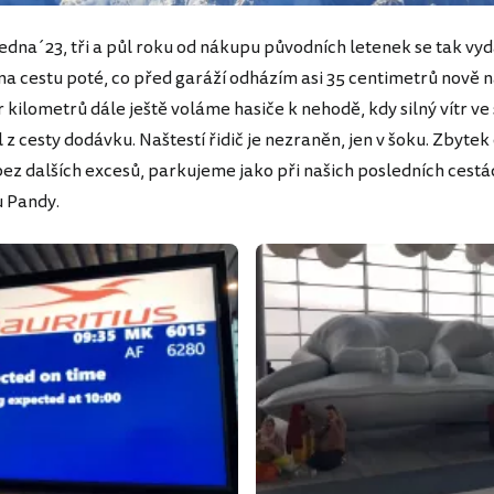
ledna´23, tři a půl roku od nákupu původních letenek se tak vy
na cestu poté, co před garáží odházím asi 35 centimetrů nově
 kilometrů dále ještě voláme hasiče k nehodě, kdy silný vítr v
l z cesty dodávku. Naštestí řidič je nezraněn, jen v šoku. Zbytek
 bez dalších excesů, parkujeme jako při našich posledních cest
u Pandy.