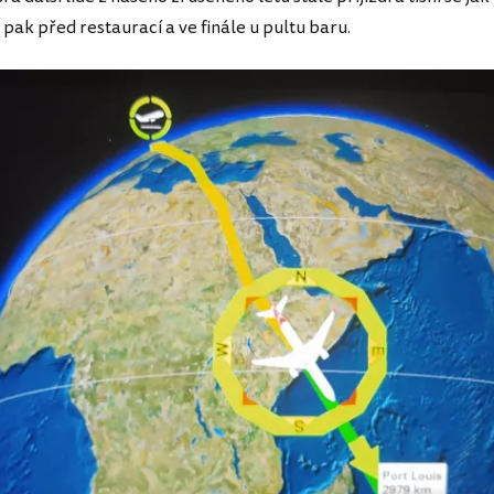
 pak před restaurací a ve finále u pultu baru.