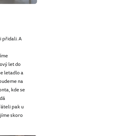
 přidali. A
tíme
ový let do
e letadlo a
y budeme na
onta, kde se
adá
áteli pak u
ojíme skoro