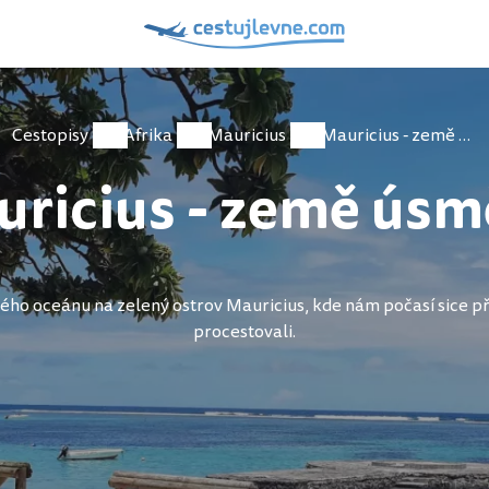
Cestopisy
Afrika
Mauricius
Mauricius - země úsměvů
ricius - země ús
o oceánu na zelený ostrov Mauricius, kde nám počasí sice příli
procestovali.