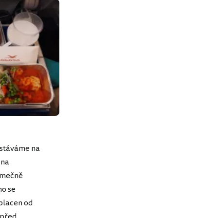
ostáváme na
 na
jimečně
ho se
 placen od
k před