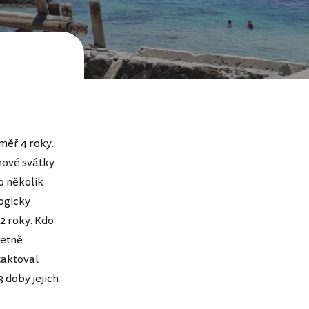
měř 4 roky.
nové svátky
o několik
ogicky
2 roky. Kdo
letně
taktoval
3 doby jejich