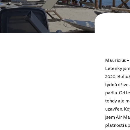
Mauricius – 
Letenky jsm
2020. Bohuž
týdnů dříve
padla. Od l
tehdy ale m
uzavřen. Kd
jsem Air Mau
platnosti up