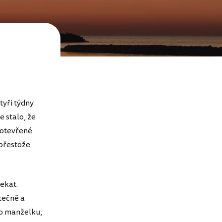
tyři týdny
 stalo, že
eotevřené
 přestože
ekat.
ytečně a
ro manželku,