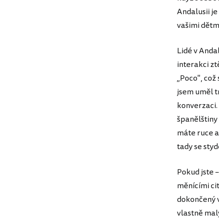
Andalusii je
vašimi dětmi
Lidé v Andal
interakci z
„Poco", což 
jsem uměl t
konverzaci.
španělštiny 
máte ruce a 
tady se sty
Pokud jste 
měnícími ci
dokončený v
vlastně mal