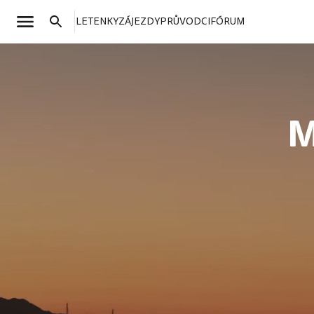
LETENKY
ZÁJEZDY
PRŮVODCI
FÓRUM
M