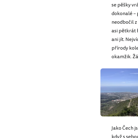
se pěšky vrá
dokonalé – 
neodbočil z
asi pětkrát
ani jít. Nej
přírody kole
okamžik. Žá
Jako Čech js
když s sebo