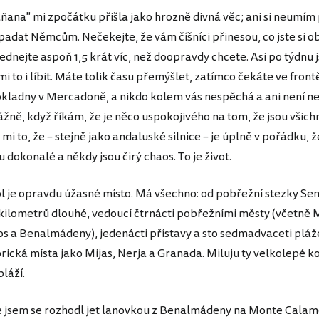
ñana" mi zpočátku přišla jako hrozně divná věc; ani si neumím 
padat Němcům. Nečekejte, že vám číšníci přinesou, co jste si ob
bjednejte aspoň 1,5 krát víc, než doopravdy chcete. Asi po týdnu 
mi to i líbit. Máte tolik času přemýšlet, zatímco čekáte ve front
kladny v Mercadoně, a nikdo kolem vás nespěchá a ani není ne
žně, když říkám, že je něco uspokojivého na tom, že jsou všichni
i to, že – stejně jako andaluské silnice – je úplně v pořádku, 
u dokonalé a někdy jsou čirý chaos. To je život.
ol je opravdu úžasné místo. Má všechno: od pobřežní stezky Sen
kilometrů dlouhé, vedoucí čtrnácti pobřežními městy (včetně 
s a Benalmádeny), jedenácti přístavy a sto sedmadvaceti pláž
orická místa jako Mijas, Nerja a Granada. Miluju ty velkolepé k
pláží.
 jsem se rozhodl jet lanovkou z Benalmádeny na Monte Calam