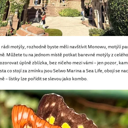
rádi motýly, rozhodně byste měli navštívit Monowu, motýlí pa
. Můžete tu na jednom místě potkat barevné motýly z celého
ozorovat úplně zblízka, bez ničeho mezi vámi – jen pozor, kam
sta co stojí za zmínku jsou Selwo Marina a Sea Life, obojí se na
 – lístky lze pořídit se slevou jako kombo.