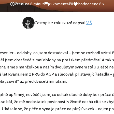
čtení na 8 minut
0 komentářů
hodnoceno 6 x
Cestopis z roku 2026 napsal
V Š
set let – od doby, co jsem dostudoval – jsem se rozhodl vzít si č
ěl jsem dost šedé zimní oblohy na pražském předměstí. A tak se
bna jsme s manželkou a naším dvouletým synem stáli u ještě n
š let Ryanairem z PRG do AGP a sledovali přistávající letadla –
la „zavřít" už před dvaceti minutami.
plně upřímný, nevěděl jsem, co od tak dlouhé doby bez práce č
se bál, že mě nedostatek povinností v životě nechá cítit se zb
 Ukázalo se, že péče o syna je práce na plný úvazek – nejen p