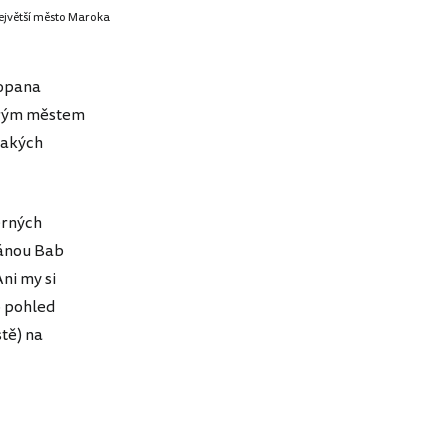
ejvětší město Maroka
ropana
arým městem
lakých
ěrných
ránou Bab
ni my si
o pohled
tě) na