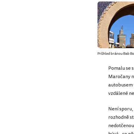
Průhled bránou Bab B
Pomalu se s
Maročany na
autobusem v
vzdálené ne
Není sporu,
rozhodně st
nedotčenou č
bývá - co n