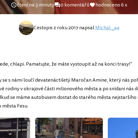
čtení na 3 minuty
0 komentářů
hodnoceno 6 x
Cestopis z roku 2017 napsal
Michal _44
ede, chlapi. Pamatujte, že máte vystoupit až na konci trasy!"
y se s námi loučí devatenáctiletý Maročan Amine, který nás poh
vé rodiny v okrajové části milionového města a po snídani nás 
dkud se máme autobusem dostat do starého města nejstaršíh
 města Fesu.