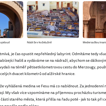
oujeloud
Nádrže v koželužně
Medersa Bou Inania 
tmívá, je čas opustit nepřehledný labyrint. Odmítáme tedy vš
bízející hašiš a vydáváme se na nádraží, abychom se dálkový
ydali na téměř pětisetkilometrovou cestu do Merzougy, poušt
celých dvacet kilometrů od alžírské hranice.
 že vyhlášená medina ve Fesu má co nabídnout. Za jednodenní 
ojí. My však více vzpomínáme na příjemnou procházku turism
ástí starého města, která přišla na řadu poté - jak to tak při 
ěco nevyšlo podle plánu.