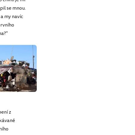
pil se mnou.
 a my navíc
prvního
na?"
ení z
ekávané
rního