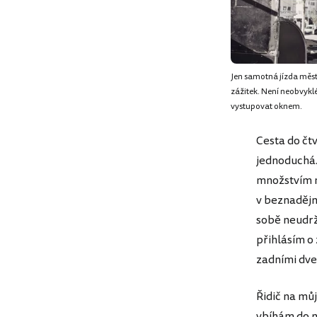
Jen samotná jízda měs
zážitek. Není neobvykl
vystupovat oknem.
Cesta do čtv
jednoduchá.
množstvím m
v beznadějn
sobě neudrž
přihlásím o 
zadními dve
Řidič na mů
vbíhám do n