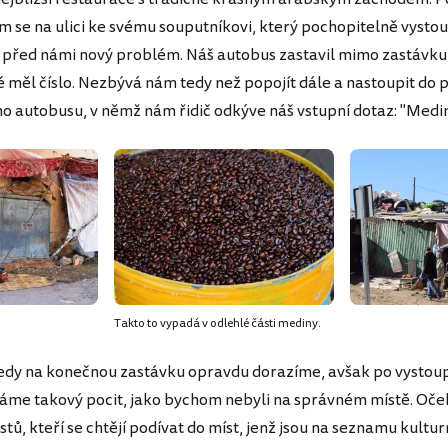
ím se na ulici ke svému souputníkovi, který pochopitelně vystou
k před námi nový problém. Náš autobus zastavil mimo zastávku
é měl číslo. Nezbývá nám tedy než popojít dále a nastoupit do 
ího autobusu, v němž nám řidič odkýve náš vstupní dotaz: "Medi
Takto to vypadá v odlehlé části mediny.
edy na konečnou zastávku opravdu dorazíme, avšak po vystoup
me takový pocit, jako bychom nebyli na správném místě. Oč
stů, kteří se chtějí podívat do míst, jenž jsou na seznamu kultu