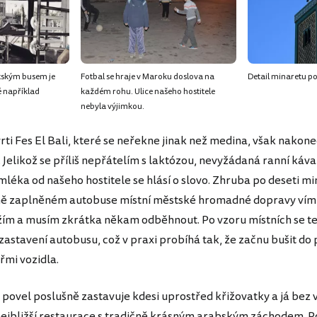
tským busem je
Fotbal se hraje v Maroku doslova na
Detail minaretu po
é například
každém rohu. Ulice našeho hostitele
nebyla výjimkou.
rti Fes El Bali, které se neřekne jinak než medina, však nakone
 Jelikož se příliš nepřátelím s laktózou, nevyžádaná ranní káv
léka od našeho hostitele se hlásí o slovo. Zhruba po deseti mi
ě zaplněném autobuse místní městské hromadné dopravy vím, 
ím a musím zkrátka někam odběhnout. Po vzoru místních se t
zastavení autobusu, což v praxi probíhá tak, že začnu bušit do
řmi vozidla.
j povel poslušně zastavuje kdesi uprostřed křižovatky a já bez 
ejbližší restaurace s tradičně krásným arabským záchodem. Po 