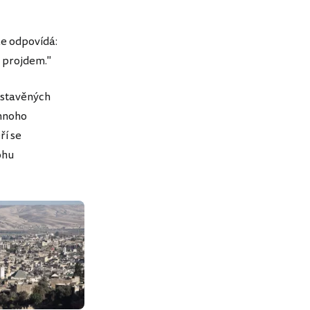
ze odpovídá:
u projdem."
ystavěných
 mnoho
ří se
ohu