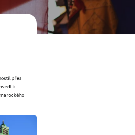
ostil přes
dovedl k
o marockého