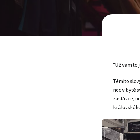
"Už vám to j
Těmito slov
noc v bytě s
zastávce, o
královského