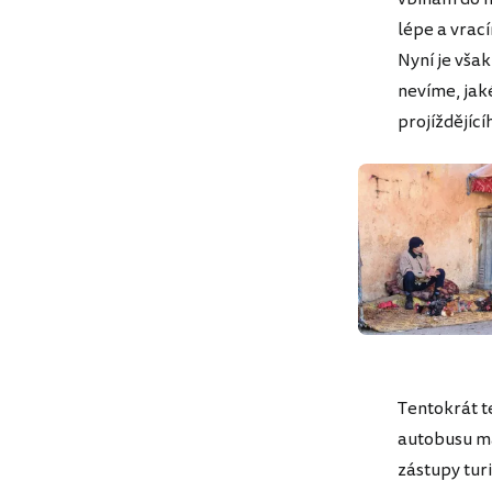
lépe a vrac
Nyní je vša
nevíme, jak
projíždějíc
Tentokrát t
autobusu má
zástupy turi