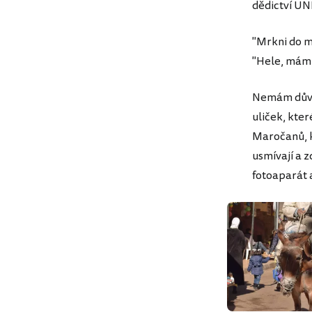
dědictví UNE
"Mrkni do m
"Hele, mám p
Nemám důvod
uliček, kter
Maročanů, kt
usmívají a 
fotoaparát 