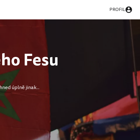
PROFIL
ho Fesu
ned úplně jinak...