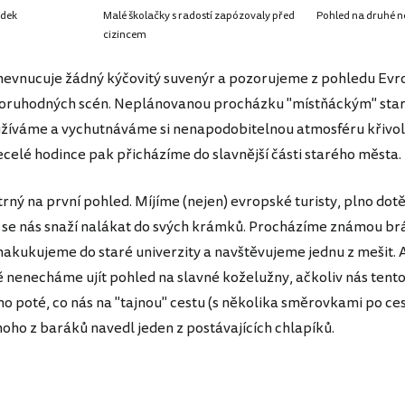
edek
Malé školačky s radostí zapózovaly před
Pohled na druhé n
cizincem
evnucuje žádný kýčovitý suvenýr a pozorujeme z pohledu Ev
zoruhodných scén. Neplánovanou procházku "místňáckým" st
užíváme a vychutnáváme si nenapodobitelnou atmosféru křivo
ecelé hodince pak přicházíme do slavnější části starého města.
trný na první pohled. Míjíme (nejen) evropské turisty, plno dot
se nás snaží nalákat do svých krámků. Procházíme známou b
nakukujeme do staré univerzity a navštěvujeme jednu z mešit. A
nenecháme ujít pohled na slavné koželužny, ačkoliv nás tent
ho poté, co nás na "tajnou" cestu (s několika směrovkami po ces
noho z baráků navedl jeden z postávajících chlapíků.