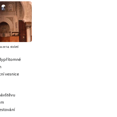
ze 14. století
udypřítomné
m
ní vesnice
návštěvu
em
cestování