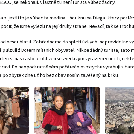
SCO, se nekonají. Vlastně tu není turista vůbec žádný.
ap, jestli to je vůbec ta medina," houknu na Diega, který poslé
ocit, že jsme vylezli na její druhý straně. Nevadí, tak se troch
 nesouhlasit. Zabředneme do spleti úzkých, nepravidelně v
é pulzují životem místních obyvatel. Nikde žádný turista, zato
eří si nás často prohlížejí se zvědavým výrazem v očích, někte
zdraví. Po neopodstatněném počátečním ostychu vytahuji z bat
a po zbytek dne už ho bez obav nosím zavěšený na krku.