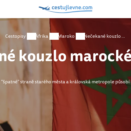
Cestopisy
Afrika
Maroko
Nečekané kouzlo marockého Fesu
né kouzlo marocké
a "špatné" straně starého města a královská metropole působí h