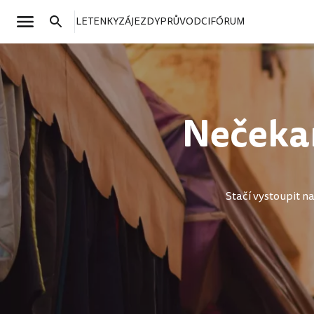
LETENKY
ZÁJEZDY
PRŮVODCI
FÓRUM
Nečeka
Stačí vystoupit n