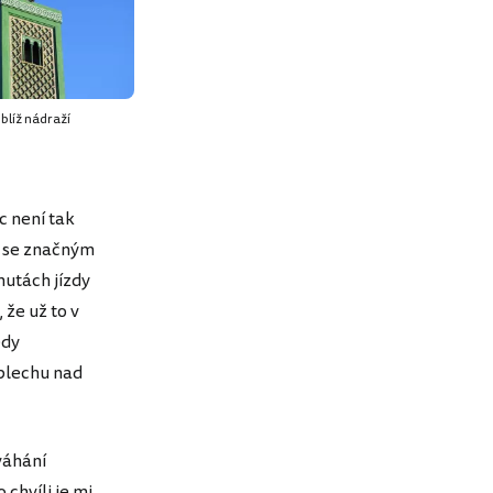
blíž nádraží
c není tak
a se značným
nutách jízdy
že už to v
edy
 plechu nad
váhání
chvíli je mi