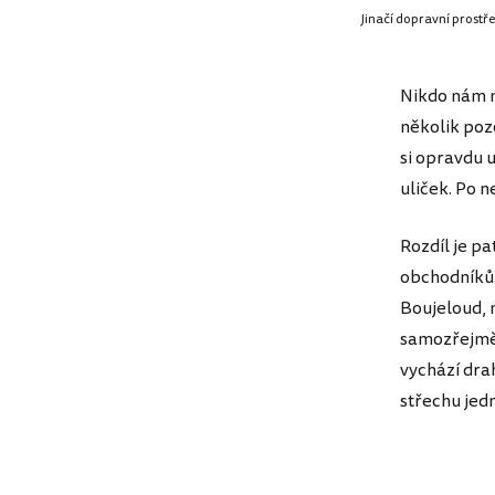
Jinačí dopravní prostř
Nikdo nám n
několik po
si opravdu 
uliček. Po n
Rozdíl je pa
obchodníků 
Boujeloud, 
samozřejmě 
vychází dra
střechu jed