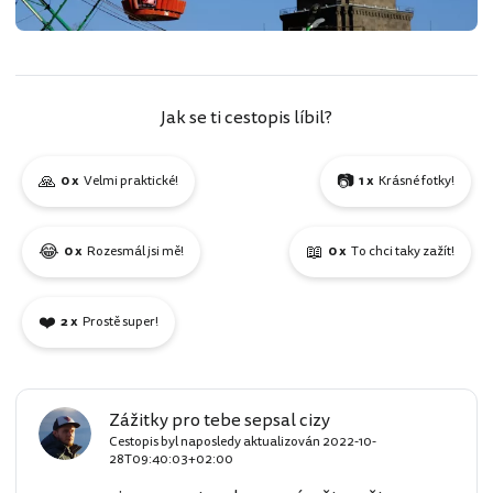
Jak se ti cestopis líbil?
🙏
📷
0 x
Velmi praktické!
1 x
Krásné fotky!
😂
📖
0 x
Rozesmál jsi mě!
0 x
To chci taky zažít!
❤️
2 x
Prostě super!
Zážitky pro tebe sepsal cizy
Cestopis byl naposledy aktualizován
2022-10-
28T09:40:03+02:00