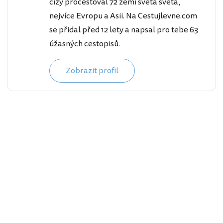
cizy procestoval 72 zemí světa světa,
nejvíce Evropu a Asii. Na Cestujlevne.com
se přidal před 12 lety a napsal pro tebe 63
úžasných cestopisů.
Zobrazit profil