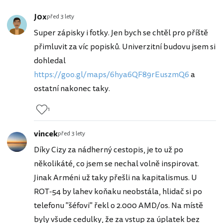
J0x
před 3 lety
Super zápisky i fotky. Jen bych se chtěl pro příště
přimluvit za víc popisků. Univerzitní budovu jsem si
dohledal
https://goo.gl/maps/6hya6QF89rEuszmQ6
a
ostatní nakonec taky.
1
vincek
před 3 lety
Díky Cizy za nádherný cestopis, je to už po
několikáté, co jsem se nechal volně inspirovat.
Jinak Arméni už taky přešli na kapitalismus. U
ROT-54 by lahev koňaku neobstála, hlidač si po
telefonu "šéfovi" řekl o 2.000 AMD/os. Na místě
byly všude cedulky, že za vstup za úplatek bez