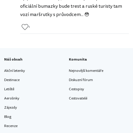
oficiální bumazky bude trest a ruské turisty tam
vozí maršrutky s průvodcem... 😳
1
Náš obsah
Komunita
Akční letenky
Nejnovější komentáře
Destinace
Diskuzní fórum
Letiště
Cestopisy
Aerolinky
Cestovatelé
Zájezdy
Blog
Recenze