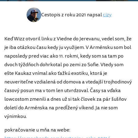
Cestopis z roku 2021 napsal
cizy
Keď Wizz otvoril linku z Viedne do Jerevanu, vedel som, že
je iba otázkou času kedy ju využijem. V Arménsku som bol
naposledy pred viac ako 11. rokmi, kedy som sa tam po
dvoch týždňoch dohrkotal po zemi zo Sofie. Vtedy som
ešte Kaukaz vnímal ako ťažkú exotiku, ktorá je
neuveriteľne vzdialená od domova a vtedajší trojhodinový
časový posun ma v tom len utvrdzoval. Časy sa vďaka
lowcostom zmenili a dnes už si tak človek za pár šušňov
doletí do Arménska na predĺžený víkend. Ja nie som
výnimkou.
pokračovanie u mňa na webe: