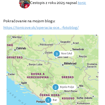
Cestopis z roku 2025 napsal
tonic
Pokračovanie na mojom blogu:
https://tonicove.sk/operacia-oce...-fotoblog/
3
Novi SAd
2
Bijelo Polje
1
Bar