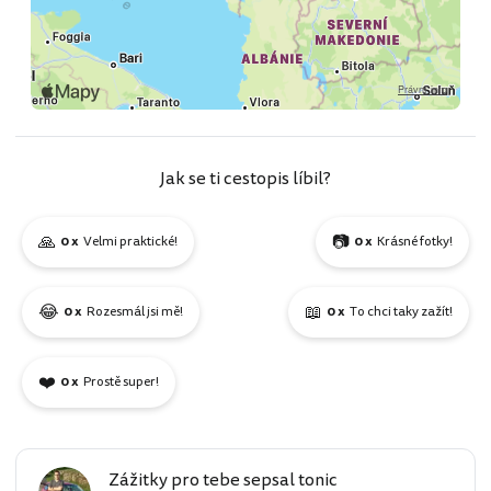
Jak se ti cestopis líbil?
🙏
📷
0 x
Velmi praktické!
0 x
Krásné fotky!
😂
📖
0 x
Rozesmál jsi mě!
0 x
To chci taky zažít!
❤️
0 x
Prostě super!
Zážitky pro tebe sepsal tonic