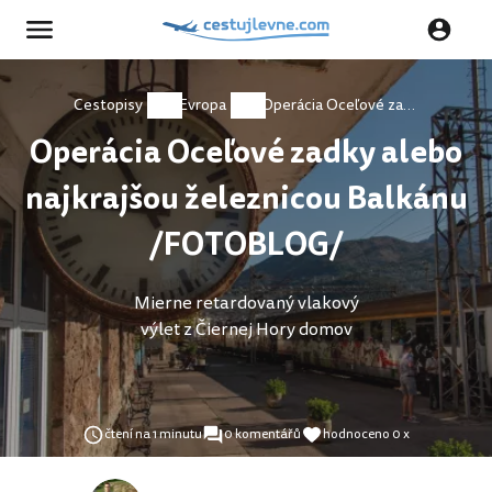
Cestopisy
Evropa
Operácia Oceľové zadky alebo najkrajšou železnicou Balkánu /FOTOBLOG/
Operácia Oceľové zadky alebo
najkrajšou železnicou Balkánu
/FOTOBLOG/
Mierne retardovaný vlakový
výlet z Čiernej Hory domov
čtení na 1 minutu
0 komentářů
hodnoceno 0 x