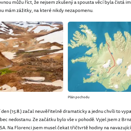
ovnou můžu říct, že nejsem zkušený a spousta věcí byla čistá i
mu mám zážitky, na které nikdy nezapomenu.
Plán pochodu
í den (15.8.) začal neuvěřitelně dramaticky a jednu chvíli to vyp
ůbec nedostanu. Ze začátku bylo vše v pohodě. Vyjel jsem z Brn
A. Na Florenci jsem musel čekat třičtvrtě hodiny na navazující