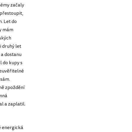
blémy začaly
 přestoupit,
. Let do
edy mám
eských
i druhý let
o a dostanu
l do kupy s
neuvěřitelné
 sám.
jmě zpoždění
emná
l a zaplatil.
ě energická