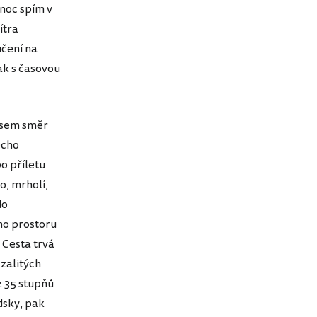
 noc spím v
ítra
učení na
ak s časovou
busem směr
echo
o příletu
o, mrholí,
do
ého prostoru
 Cesta trvá
 zalitých
z 35 stupňů
dsky, pak