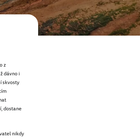
o z
ž dávno i
í skvosty
tím
nat
í, dostane
vatel nikdy