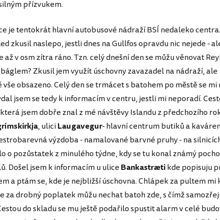
 silným přízvukem.
ice je tentokrát hlavní autobusové nádraží BSÍ nedaleko centra
ed zkusil naslepo, jestli dnes na Gullfos opravdu nic nejede - ale
 až v osm zítra ráno. Tzn. celý dnešní den se můžu věnovat Rey
 báglem? Zkusil jem využít úschovny zavazadel na nádraží, ale
vše obsazeno. Celý den se trmácet s batohem po městě se mi
dal jsem se tedy k informacím v centru, jestli mi neporadí. Ces
, která jsem dobře znal z mé návštěvy Islandu z předchozího ro
grímskirkja
, ulici
Laugavegur
- hlavní centrum butiků a kaváren
pestrobarevná výzdoba - namalované barvné pruhy - na silnicíc
Šlo o pozůstatek z minulého týdne, kdy se tu konal známý poch
. Došel jsem k informacím u ulice
Bankastræti
kde popisuju p
 a ptám se, kde je nejbližší úschovna. Chlápek za pultem mi
e za drobný poplatek můžu nechat batoh zde, s čímž samozře
Cestou do skladu se mu ještě podařilo spustit alarm v celé budo