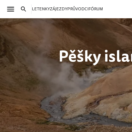
LETENKY
ZÁJEZDY
PRŮVODCI
FÓRUM
Pěšky isl