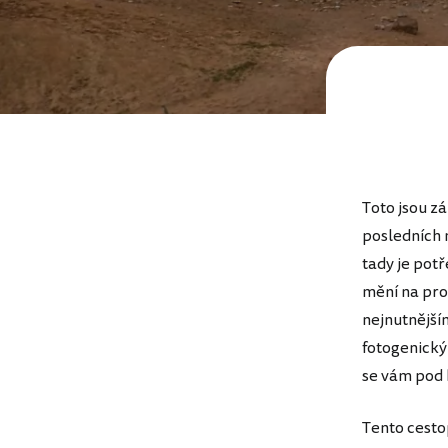
Toto jsou zá
posledních m
tady je potř
mění na pro
nejnutnější
fotogenický
se vám pod 
Tento cesto