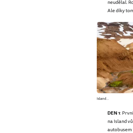
neudělal. R
Ale díky to
Island...
DEN 1
: Prvn
na Island v
autobusem S