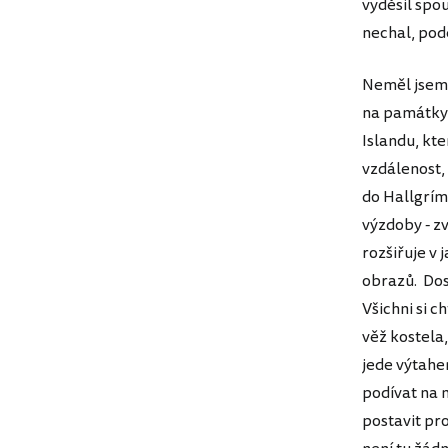
vyděsil spou
nechal, pod
Neměl jsem 
na památky.
Islandu, kte
vzdálenost, 
do Hallgríms
výzdoby - z
rozšiřuje v 
obrazů. Dost
Všichni si c
věž kostela
jede výtahe
podívat na 
postavit pr