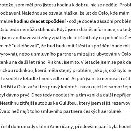
 protože jsem měl pro jistotu hodinu k dobru, nic se nedělo. Pro
o odbavení. Najednou se ozvala hláška, že let do Oslo, kde mám
imálně
hodinu dvacet zpoždění
- což je docela zásadní problém
 Oslo teda nemůžu stihnout. Když jsem sháněl informace, co t
l jsem z odbavovací zóny zpátky do letištní haly na pobočku Č
am mě "uklidňovali", že buď budu mít štěstí a zpoždění bude mít 
 vyrovná), nebo u smluvního partnera mi zajistí ubytování v Osl
enku na další let ráno. Risknul jsem to. V letadle jsem se pak da
ickou rodinkou, která měla stejný problém, jako já, což bylo 
ože seděli v letadle hned vedle mě. Aspoň jsem to nemusel řešit
letišti v Oslo začal ten pravý kolotoč - navazující let samozře
byl dávno pryč. Dnes tedy neodletím a tím vznikla další nepříj
Nestihnu zítřejší autobus ke Gullfosu, který jsem si již rezervova
valo než najít toho smluvního partnera českých aerolinek.
m řešil dohromady s těmi Američany, především paní byla hodn