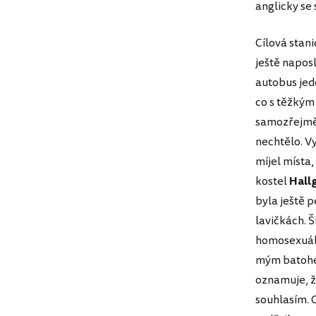
anglicky se
Cílová stan
ještě naposl
autobus jede
co s těžkým
samozřejmě 
nechtělo. Vy
míjel místa
kostel
Hall
byla ještě 
lavičkách. 
homosexuálů
mým batohem
oznamuje, ž
souhlasím. 