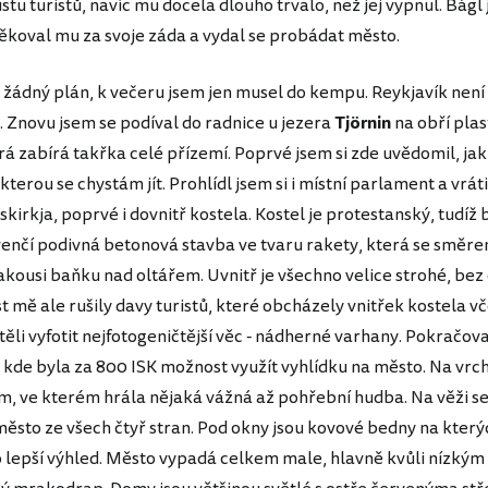
stu turistů, navíc mu docela dlouho trvalo, než jej vypnul. Bágl
ěkoval mu za svoje záda a vydal se probádat město.
žádný plán, k večeru jsem jen musel do kempu. Reykjavík nen
 Znovu jsem se podíval do radnice u jezera
Tjörnin
na obří plas
rá zabírá takřka celé přízemí. Poprvé jsem si zde uvědomil, ja
kterou se chystám jít. Prohlídl jsem si i místní parlament a vrát
kirkja, poprvé i dovnitř kostela. Kostel je protestanský, tudíž
venčí podivná betonová stavba ve tvaru rakety, která se směre
jakousi baňku nad oltářem. Uvnitř je všechno velice strohé, bez
 mě ale rušily davy turistů, které obcházely vnitřek kostela vč
htěli vyfotit nejfotogeničtější věc - nádherné varhany. Pokračov
, kde byla za 800 ISK možnost využít vyhlídku na město. Na vrch
m, ve kterém hrála nějaká vážná až pohřební hudba. Na věži s
město ze všech čtyř stran. Pod okny jsou kovové bedny na který
o lepší výhled. Město vypadá celkem male, hlavně kvůli nízký