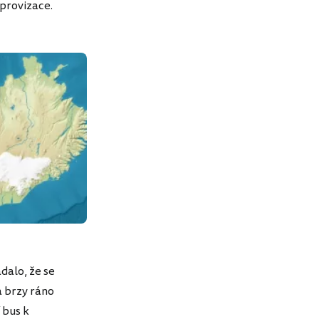
mprovizace.
adalo, že se
a brzy ráno
 bus k