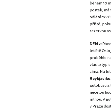
během 10 min
posteli, má
odlétám v 8
příště, poku
rezervou as
DEN 2:
Ráno 
letiště Oslo
proběhlo na
vládlo typic
zima. Na let
Reykjavíku
autobusu a t
necelou hod
mlhou. V aut
v Praze dos