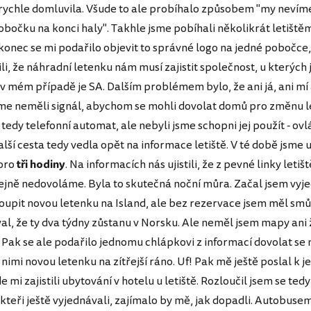
 rychle domluvila. Všude to ale probíhalo způsobem "my nevíme
obočku na konci haly". Takhle jsme pobíhali několikrát letiště
onec se mi podařilo objevit to správné logo na jedné pobočce
, že náhradní letenku nám musí zajistit společnost, u kterých j
 v mém případě je SA. Dalším problémem bylo, že ani já, ani mí
me neměli signál, abychom se mohli dovolat domů pro změnu l
 tedy telefonní automat, ale nebyli jsme schopni jej použít - ovl
Další cesta tedy vedla opět na informace letiště. V té době jsme 
koro
tři hodiny
. Na informacích nás ujistili, že z pevné linky letiš
tejně nedovoláme. Byla to skutečná noční můra. Začal jsem vyj
oupit novou letenku na Island, ale bez rezervace jsem měl smů
al, že ty dva týdny zůstanu v Norsku. Ale neměl jsem mapy ani 
.. Pak se ale podařilo jednomu chlápkovi z informací dovolat se
 nimi novou letenku na zítřejší ráno. Uf! Pak mě ještě poslal k j
 mi zajistili ubytování v hotelu u letiště. Rozloučil jsem se tedy
kteři ještě vyjednávali, zajímalo by mě, jak dopadli. Autobusem