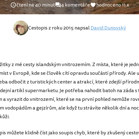
čtení na 40 minut
4 komentáře
hodnoceno 11 x
Cestopis z roku 2015 napsal
David Dunovský
žitky z mé cesty islandským vnitrozemím. Z místa, které je jedn
íst v Evropě, kde se člověk cítí opravdu součástí přírody. Ale u
eba odbočit z turistických center a atrakcí, které zdejší přírodn
dejní artikl supermarketu. Je potřeba nahodit batoh na záda s 
m a vyrazit do vnitrozemí, které se na první pohled nemůže rov
m vodopádům a gejzírům, ale když tu strávíte několik dní a noc
kůži.
pis můžete klidně číst jako soupis chyb, které by zkušený cesto