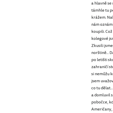
a hlavně se
támhle tu p
krážem. Nak
nám oznámili
koupili. Což
kolegové js
Zkusili jsme
norštině... 
po letišti s
zahraničí s
si nemůžu k
jsem uvažov
co tu dělat.
a domluvil s
pobočce, kde
Američany, 