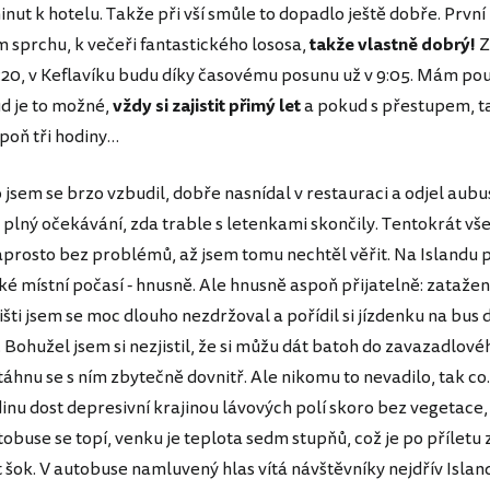
ut k hotelu. Takže při vší smůle to dopadlo ještě dobře. První
m sprchu, k večeři fantastického lososa,
takže vlastně dobrý!
Z
:20, v Keflavíku budu díky časovému posunu už v 9:05. Mám po
d je to možné,
vždy si zajistit přimý let
a pokud s přestupem, t
poň tři hodiny…
jsem se brzo vzbudil, dobře nasnídal v restauraci a odjel au
, plný očekávání, zda trable s letenkami skončily. Tentokrát vš
prosto bez problémů, až jsem tomu nechtěl věřit. Na Islandu p
ké místní počasí - hnusně. Ale hnusně aspoň přijatelně: zatažen
išti jsem se moc dlouho nezdržoval a pořídil si jízdenku na bus 
. Bohužel jsem si nezjistil, že si můžu dát batoh do zavazadlov
áhnu se s ním zbytečně dovnitř. Ale nikomu to nevadilo, tak co.
inu dost depresivní krajinou lávových polí skoro bez vegetace,
obuse se topí, venku je teplota sedm stupňů, což je po příletu 
t šok. V autobuse namluvený hlas vítá návštěvníky nejdřív Islan