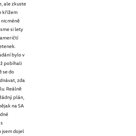
, ale zkuste
m křížem
, nicméně
sme si lety
 američtí
etenek.
ádání bylo v
už pobíhali
tě se do
ednávat, zda
lu. Reálně
žádný plán,
 nějak na SA
edné
 s
 jsem dojel