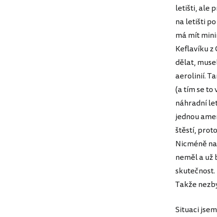
letišti, ale
na letišti p
má mít min
Keflavíku z
dělat, muse
aerolinií. T
(a tím se to
náhradní let
jednou amer
štěstí, prot
Nicméně na 
neměl a už 
skutečnost. 
Takže nezbý
Situaci jse