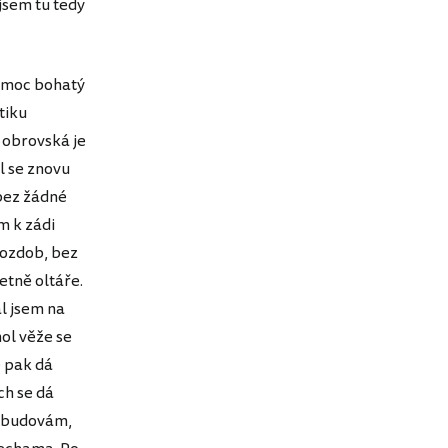
 jsem tu tedy
í moc bohatý
tiku
k obrovská je
il se znovu
 bez žádné
m k zádi
 ozdob, bez
etně oltáře.
al jsem na
ol věže se
e pak dá
ch se dá
m budovám,