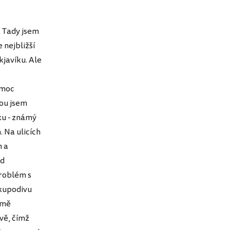
. Tady jsem
 nejbližší
kjavíku. Ale
 moc
tou jsem
ku - známý
. Na ulicích
h a
od
roblém s
 kupodivu
jmě
vě, čímž