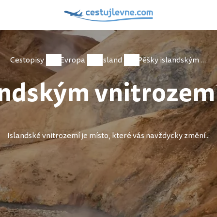
Cestopisy
Evropa
Island
Pěšky islandským vnitrozemím - Kjölur
andským vnitrozemí
Islandské vnitrozemí je místo, které vás navždycky změní...