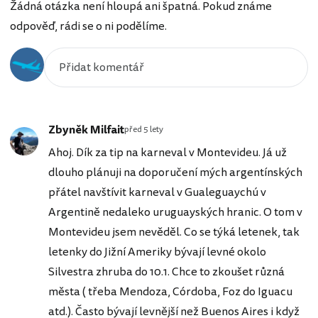
Žádná otázka není hloupá ani špatná. Pokud známe
odpověď, rádi se o ni podělíme.
Zbyněk Milfait
před 5 lety
Ahoj. Dík za tip na karneval v Montevideu. Já už
dlouho plánuji na doporučení mých argentínských
přátel navštívit karneval v Gualeguaychú v
Argentině nedaleko uruguayských hranic. O tom v
Montevideu jsem nevěděl. Co se týká letenek, tak
letenky do Jižní Ameriky bývají levné okolo
Silvestra zhruba do 10.1. Chce to zkoušet různá
města ( třeba Mendoza, Córdoba, Foz do Iguacu
atd.). Často bývají levnější než Buenos Aires i když