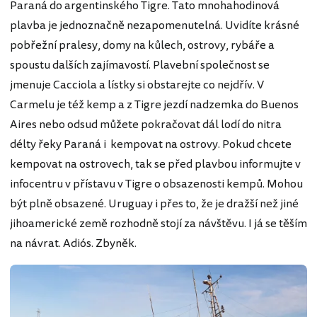
Paraná do argentinského Tigre. Tato mnohahodinová
plavba je jednoznačně nezapomenutelná. Uvidíte krásné
pobřežní pralesy, domy na kůlech, ostrovy, rybáře a
spoustu dalších zajímavostí. Plavební společnost se
jmenuje Cacciola a lístky si obstarejte co nejdřív. V
Carmelu je též kemp a z Tigre jezdí nadzemka do Buenos
Aires nebo odsud můžete pokračovat dál lodí do nitra
délty řeky Paraná i kempovat na ostrovy. Pokud chcete
kempovat na ostrovech, tak se před plavbou informujte v
infocentru v přístavu v Tigre o obsazenosti kempů. Mohou
být plně obsazené. Uruguay i přes to, že je dražší než jiné
jihoamerické země rozhodně stojí za návštěvu. I já se těším
na návrat. Adiós. Zbyněk.