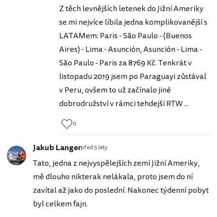
Z těch levnějších letenek do Jižní Ameriky
se mi nejvíce líbila jedna komplikovanější s
LATAMem: Paris - São Paulo - (Buenos
Aires) - Lima - Asunción, Asunción - Lima -
São Paulo - Paris za 8769 Kč. Tenkrát v
listopadu 2019 jsem po Paraguayi zůstával
v Peru, ovšem to už začínalo jiné
dobrodružství v rámci tehdejší RTW ...
0
Jakub Langer
před 5 lety
Tato, jedna z nejvyspělejších zemí Jižní Ameriky,
mě dlouho nikterak nelákala, proto jsem do ní
zavítal až jako do poslední. Nakonec týdenní pobyt
byl celkem fajn.