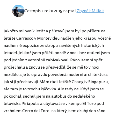
Cestopis z roku 2019 napsal
Zbyněk Milfait
Jakožto milovník letišť a přístavů jsem byl po příletu na
letiště Carrasco v Montevideu nadšen jeho krásou, včetně
nádherné expozice ze stropu zavěšených historických
letadel. Jelikož jsem přilétl pozdě v noci, bez otálení jsem
pod jedním z veteránů zabivakoval. Ráno jsem si opět
prošel halu a znovu se přesvědčil, že se mě to v noci
nezdálo a je to opravdu povedená moderní architektura
jak si jí představuji. Mám rád i letiště Changi v Singapuru,
ale tam je to trochu kýčovka. Ale tady ne. Když jsem se
pokochal, sednul jsem na autobus do nedalekého
letoviska Piriápolis a ubytoval se v kempu El Toro pod
vrcholem Cerro del Toro, na který jsem druhý den ráno