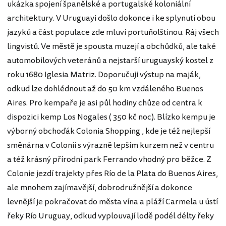
ukázka spojení španělské a portugalské koloniální
architektury. V Uruguayi došlo dokonce i ke splynutí obou
jazyků a část populace zde mluví portuñolštinou. Ráj všech
lingvistů. Ve městě je spousta muzejí a obchůdků, ale také
automobilových veteránů a nejstarší uruguayský kostel z
roku 1680 Iglesia Matriz. Doporučuji výstup na maják,
odkud lze dohlédnout až do 50 km vzdáleného Buenos
Aires. Pro kempaře je asi půl hodiny chůze od centra k
dispozici kemp Los Nogales ( 350 kč noc). Blízko kempu je
výborný obchoďák Colonia Shopping , kde je též nejlepší
směnárna v Colonii s výrazně lepším kurzem než v centru
a též krásný přírodní park Ferrando vhodný pro běžce. Z
Colonie jezdí trajekty přes Río de la Plata do Buenos Aires,
ale mnohem zajímavější, dobrodružnější a dokonce
levnější je pokračovat do města vína a pláží Carmela u ústí
řeky Río Uruguay, odkud vyplouvají lodě podél délty řeky