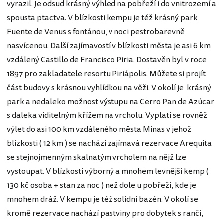
vyrazil. Je odsud krásný výhled na pobřeží i do vnitrozemí a
spousta ptactva. V blízkosti kempu je též krásný park
Fuente de Venus s fontánou, v noci pestrobarevně
nasvícenou. Další zajímavostí v blízkosti města je asi 6 km
vzdálený Castillo de Francisco Piria. Dostavěn byl v roce
1897 pro zakladatele resortu Piriápolis. Můžete si projít
část budovy s krásnou vyhlídkou na věži. V okolí je krásný
park a nedaleko možnost výstupu na Cerro Pan de Azúcar
s daleka viditelným křížem na vrcholu. Vyplatí se rovněž
výlet do asi 100 km vzdáleného města Minas v jehož
blízkosti ( 12 km ) se nachází zajímavá rezervace Arequita
se stejnojmenným skalnatým vrcholem na nějž lze
vystoupat. V blízkosti výborný a mnohem levnější kemp (
130 kč osoba + stan za noc ) než dole u pobřeží, kde je
mnohem dráž. V kempu je též solidní bazén. V okolí se
kromě rezervace nachází pastviny pro dobytek s ranči,