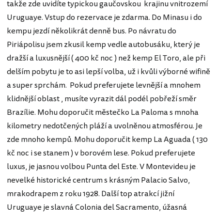
takže zde uvidíte typickou gaučovskou krajinu vnitrozemí
Uruguaye. Vstup do rezervace je zdarma. Do Minasu i do
kempu jezdí několikrát denně bus. Po návratu do
Piriápolisu jsem zkusil kemp vedle autobusáku, který je
dražší a luxusnější ( 400 kč noc ) než kemp El Toro, ale při
delším pobytu je to asi lepší volba, už i kvůli výborné wifině
a super sprchám. Pokud preferujete levnější a mnohem
klidnější oblast , musíte vyrazit dál podél pobřeží směr
Brazílie. Mohu doporučit městečko La Paloma s mnoha
kilometry nedotčených pláží a uvolněnou atmosférou. Je
zde mnoho kempů. Mohu doporučit kemp La Aguada ( 130
kč noc i se stanem ) v borovém lese. Pokud preferujete
luxus, je jasnou volbou Punta del Este. V Montevideu je
nevelké historické centrum s krásným Palacio Salvo,
mrakodrapem z roku 1928. Další top atrakcí jižní
Uruguaye je slavná Colonia del Sacramento, úžasná