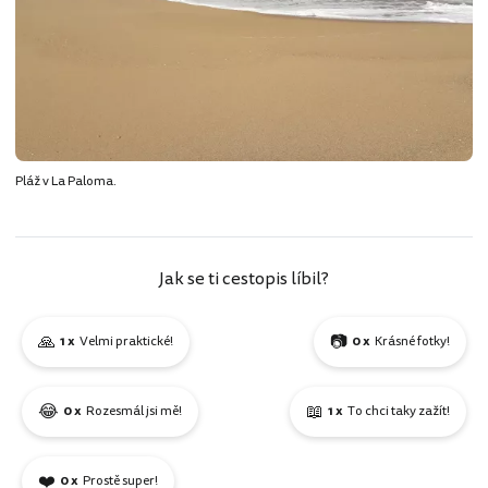
Pláž v La Paloma.
Jak se ti cestopis líbil?
🙏
📷
1 x
Velmi praktické!
0 x
Krásné fotky!
😂
📖
0 x
Rozesmál jsi mě!
1 x
To chci taky zažít!
❤️
0 x
Prostě super!