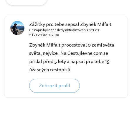
Zážitky pro tebe sepsal Zbyněk Milfait
Cestopis byl naposledy aktualizován
2021-07-
11T21:29:02+02:00
Zbyněk Milfait procestoval 0 zemí světa
světa, nejvíce . Na Cestujlevne.com se
přidal před 5 lety a napsal pro tebe 19
úžasných cestopisů.
Zobrazit profil