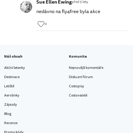
Sue Ellen Ewing
před 5 lety
nedávno na fly4free byla akce
0
Náš obsah
Komunita
Akční letenky
Nejnovější komentáře
Destinace
Diskuzní fórum
Letiště
Cestopisy
Aerolinky
Cestovatelé
Zájezdy
Blog
Recenze
Promo kódy