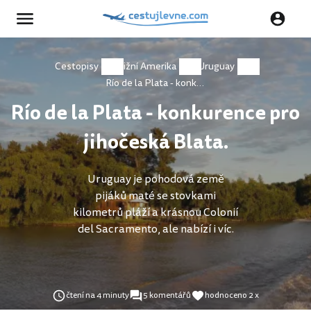
Cestopisy
Jižní Amerika
Uruguay
Río de la Plata - konkurence pro jihočeská Blata.
Río de la Plata - konkurence pro
jihočeská Blata.
Uruguay je pohodová země
pijáků maté se stovkami
kilometrů pláží a krásnou Colonií
del Sacramento, ale nabízí i víc.
čtení na 4 minuty
5 komentářů
hodnoceno 2 x