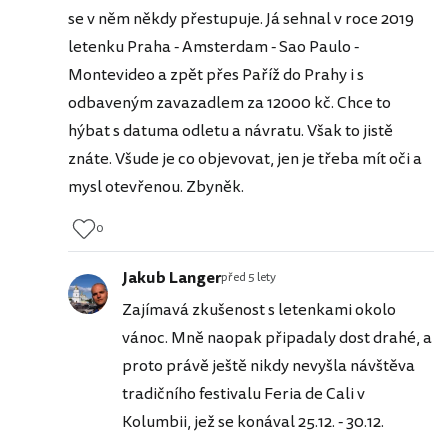
se v něm někdy přestupuje. Já sehnal v roce 2019
letenku Praha - Amsterdam - Sao Paulo -
Montevideo a zpět přes Paříž do Prahy i s
odbaveným zavazadlem za 12000 kč. Chce to
hýbat s datuma odletu a návratu. Však to jistě
znáte. Všude je co objevovat, jen je třeba mít oči a
mysl otevřenou. Zbyněk.
0
Jakub Langer
před 5 lety
Zajímavá zkušenost s letenkami okolo
vánoc. Mně naopak připadaly dost drahé, a
proto právě ještě nikdy nevyšla návštěva
tradičního festivalu Feria de Cali v
Kolumbii, jež se konával 25.12. - 30.12.