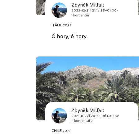
Zbyněk Milfait
2022-12-31T21:18:35+01:00
1 komentář
ITÁLIE 2022
Ó hory, ó hory.
Zbyněk Milfait
2021-11-27T20:33:06+01:00
3 komentáře
CHILE 2019