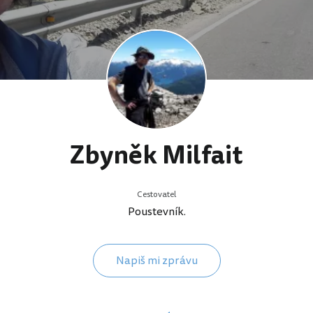
Zbyněk Milfait
Cestovatel
Poustevník.
Napiš mi zprávu