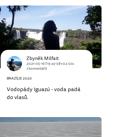
Zbyněk Milfait
2021-05-16T19:47:58+02:00
7 komentářů
BRAZÍLIE 2020
Vodopády Iguazú - voda padá
do vlasů.