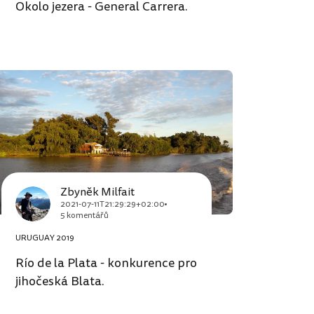
Okolo jezera - General Carrera.
Zbyněk Milfait
2021-07-11T21:29:29+02:00
5 komentářů
URUGUAY 2019
Río de la Plata - konkurence pro
jihočeská Blata.