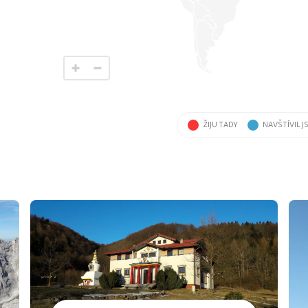
ŽIJU TADY
NAVŠTÍVIL J