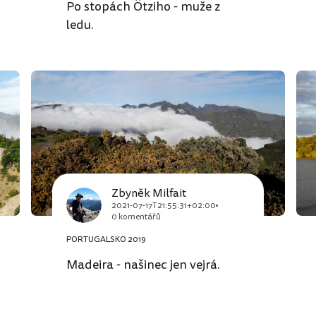
Po stopách Ötziho - muže z
ledu.
Zbyněk Milfait
2021-07-17T21:55:31+02:00
0 komentářů
PORTUGALSKO 2019
Madeira - našinec jen vejrá.