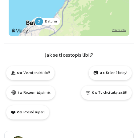
2
Batumi
Jak se ti cestopis líbil?
🙏
📷
0 x
Velmi praktické!
0 x
Krásné fotky!
😂
📖
1 x
Rozesmál jsi mě!
0 x
To chci taky zažít!
❤️
0 x
Prostě super!