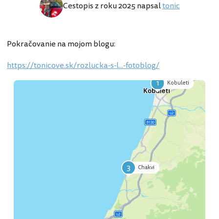
Cestopis z roku 2025 napsal
tonic
Pokračovanie na mojom blogu:
https://tonicove.sk/rozlucka-s-l...-fotoblog/
1
Kobuleti
3
Chakvi