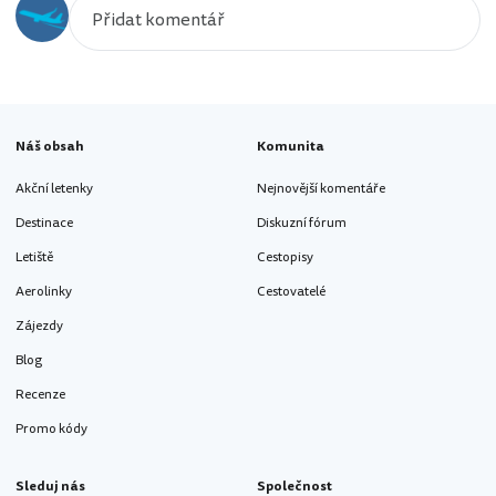
Náš obsah
Komunita
Akční letenky
Nejnovější komentáře
Destinace
Diskuzní fórum
Letiště
Cestopisy
Aerolinky
Cestovatelé
Zájezdy
Blog
Recenze
Promo kódy
Sleduj nás
Společnost