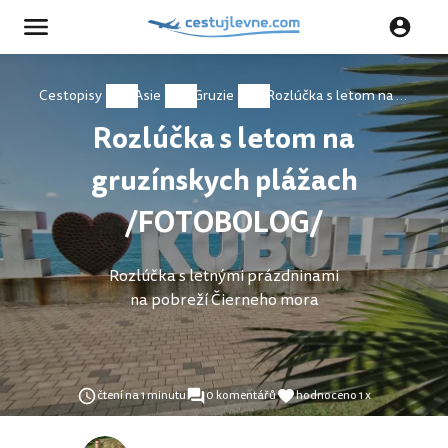
Cestopisy
Asie
Gruzie
Rozlúčka s letom na gruzínskych plážach /FOTOBOLOG/
Rozlúčka s letom na
gruzínskych plážach
/FOTOBOLOG/
Rozlúčka s letnými prázdninami
na pobreží Čierneho mora
čtení na 1 minutu
0 komentářů
hodnoceno 1 x