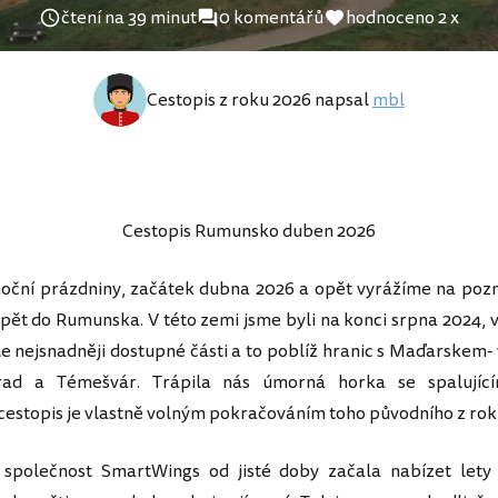
čtení na 39 minut
0 komentářů
hodnoceno 2 x
Cestopis z roku 2026 napsal
mbl
Cestopis Rumunsko duben 2026
noční prázdniny, začátek dubna 2026 a opět vyrážíme na pozn
pět do Rumunska. V této zemi jsme byli na konci srpna 2024, 
le nejsnadněji dostupné části a to poblíž hranic s Maďarskem- 
rad a Témešvár. Trápila nás úmorná horka se spalující
 cestopis je vlastně volným pokračováním toho původního z rok
olečnost SmartWings od jisté doby začala nabízet lety