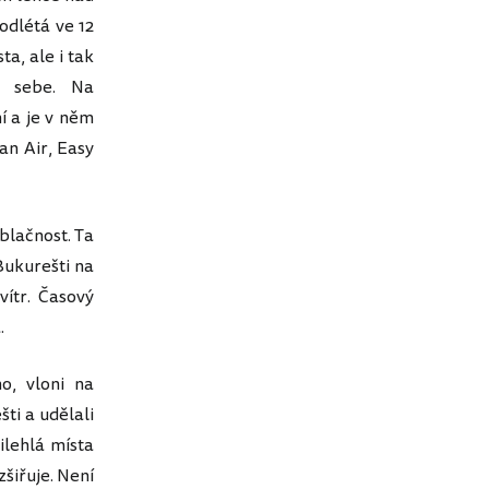
 odlétá ve 12
a, ale i tak
e sebe. Na
í a je v něm
an Air, Easy
blačnost. Ta
Bukurešti na
vítr. Časový
.
, vloni na
šti a udělali
ilehlá místa
zšiřuje. Není