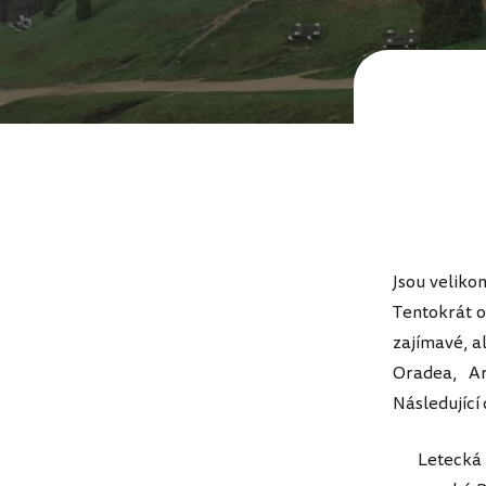
Jsou veliko
Tentokrát o
zajímavé, a
Oradea, A
Následující
Letecká sp