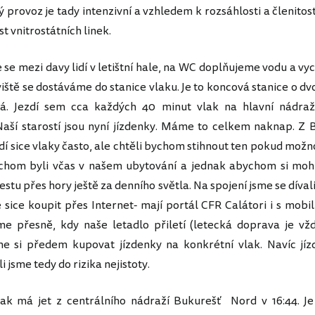
ký provoz je tady intenzivní a vzhledem k rozsáhlosti a členito
st vnitrostátních linek.
e mezi davy lidí v letištní hale, na WC doplňujeme vodu a vy
iště se dostáváme do stanice vlaku. Je to koncová stanice o dvo
ná. Jezdí sem cca každých 40 minut vlak na hlavní nádraž
Naší starostí jsou nyní jízdenky. Máme to celkem naknap. Z 
í sice vlaky často, ale chtěli bychom stihnout ten pokud možno
chom byli včas v našem ubytování a jednak abychom si mohl
stu přes hory ještě za denního světla. Na spojení jsme se díval
 sice koupit přes Internet- mají portál CFR Calátori i s mobil
me přesně, kdy naše letadlo přiletí (letecká doprava je vžd
me si předem kupovat jízdenky na konkrétní vlak. Navíc jí
li jsme tedy do rizika nejistoty.
ak má jet z centrálního nádraží Bukurešť Nord v 16:44. Je