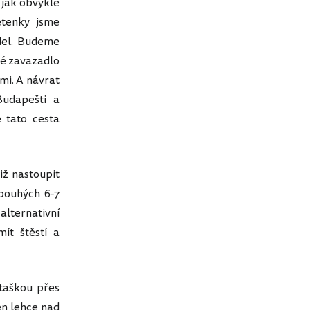
 jak obvykle
etenky jsme
del. Budeme
né zavazadlo
mi. A návrat
udapešti a
 tato cesta
ž nastoupit
pouhých 6-7
alternativní
ít štěstí a
 taškou přes
en lehce nad