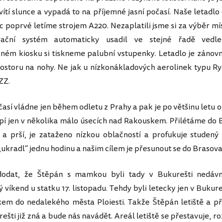
vítí slunce a vypadá to na příjemné jasní počasí. Naše letadlo
c poprvé letíme strojem A220. Nezaplatili jsme si za výběr míst
vační systém automaticky usadil ve stejné řadě vedl
ém kiosku si tiskneme palubní vstupenky. Letadlo je zánovn
ostoru na nohy. Ne jak u nízkonákladových aerolinek typu Ry
ZZ.
sí vládne jen během odletu z Prahy a pak je po většinu letu o
pí jen v několika málo úsecích nad Rakouskem. Přilétáme do 
 a prší, je zataženo nízkou oblačností a profukuje studený 
ukradl“ jednu hodinu a našim cílem je přesunout se do Brasova
at, že Štěpán s mamkou byli tady v Bukurešti nedávno
víkend u statku 17. listopadu. Tehdy byli letecky jen v Bukure
akem do nedalekého města Ploiesti. Takže Štěpán letiště a př
ešti již zná a bude nás navádět. Areál letiště se přestavuje, ro