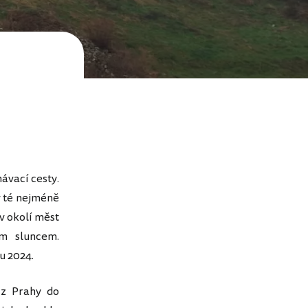
ávací cesty.
v té nejméně
v okolí měst
m sluncem.
u 2024.
 z Prahy do