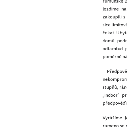
rumunské Bu
jezdíme na
zakoupili 
sice limito
čekat. Ubyt
domů podn
odtamtud p
poměrně ná
Předpověď 
nekompromi
stupňů, rán
„indoor“ p
předpověď 
Vyrážíme. J
rameno se p