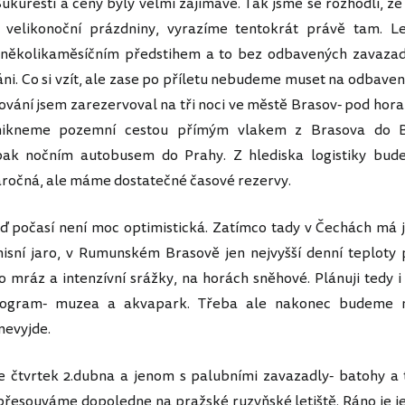
kurešti a ceny byly velmi zajímavé. Tak jsme se rozhodli, že
 velikonoční prázdniny, vyrazíme tentokrát právě tam. L
s několikaměsíčním předstihem a to bez odbavených zavaza
váni. Co si vzít, ale zase po příletu nebudeme muset na odbave
ování jsem zarezervoval na tři noci ve městě Brasov- pod hora
ikneme pozemní cestou přímým vlakem z Brasova do B
ak nočním autobusem do Prahy. Z hlediska logistiky bude
ročná, ale máme dostatečné časové rezervy.
počasí není moc optimistická. Zatímco tady v Čechách má ji
sní jaro, v Rumunském Brasově jen nejvyšší denní teploty 
o mráz a intenzívní srážky, na horách sněhové. Plánuji tedy i 
rogram- muzea a akvapark. Třeba ale nakonec budeme m
nevyjde.
e čtvrtek 2.dubna a jenom s palubními zavazadly- batohy a
řesouváme dopoledne na pražské ruzyňské letiště. Ráno je j