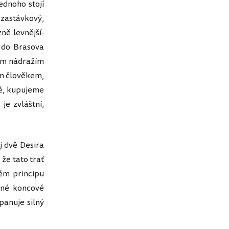
ednoho stojí
 zastávkový,
zně levnější-
 do Brasova
ným nádražím
ým člověkem,
né, kupujeme
je zvláštní,
ej dvě Desira
že tato trať
ném principu
ejné koncové
panuje silný