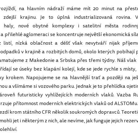
zjíždí, na hlavním nádraží máme mít 20 minut na přest
zdejší krajinu. Je to úplná industrializovaná rovina. V
é haly, nové obytné komplexy i satelitní města rodinn
 a přilehlé aglomeraci se koncentruje největší ekonomická sí
 listí, nízká oblačnost a déšť však nevytváří nijak příjem
odpadků v krajině a rozbitých domů, okolo kterých pobíhají 
amatujeme z Makedonie a Srbska přes třemi týdny. Náš vlak
třídají se úseky bez klapání kolejí, kde se jede rychle s míst
y krokem. Napojujeme se na hlavnější trať a později na ješ
nou a všímáme si vozového parku. Jednak je to přehlídka ojeti
ároveň futuristicky vyhlížejících moderních vlaků. Vazba 
vrzuje přítomnost moderních elektrických vlaků od ALSTOMu. 
ezdí krom státního CFR několik soukromých dopravců. Teoret
ohli jet i některým z nich, ale nevíme, jak funguje jejich reze
olehliví.