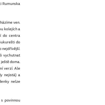
sti Rumunska
cházíme ven.
u kolejích a
í do centra
Bukurešti do
 nejdřívější.
i vychutnat
i ještě doma.
ní verzí. Ale
y nejistá) a
zdenky nelze
 s povinnou