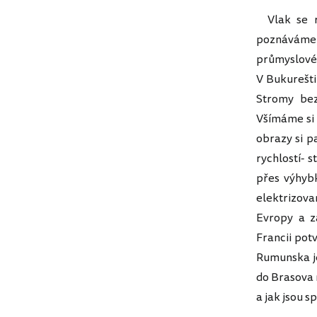
Vlak se ro
poznáváme 
průmyslov
V Bukurešti
Stromy bez
Všímáme si 
obrazy si p
rychlostí- s
přes výhybk
elektrizova
Evropy a z
Francii pot
Rumunska j
do Brasova m
a jak jsou sp