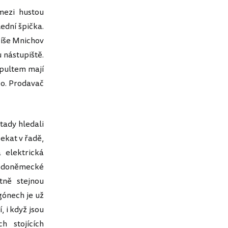
mezi hustou
ední špička.
píše Mnichov
u nástupiště.
a pultem mají
co. Prodavač
tady hledali
ekat v řadě,
 elektrická
hodoněmecké
tně stejnou
gónech je už
, i když jsou
h stojících