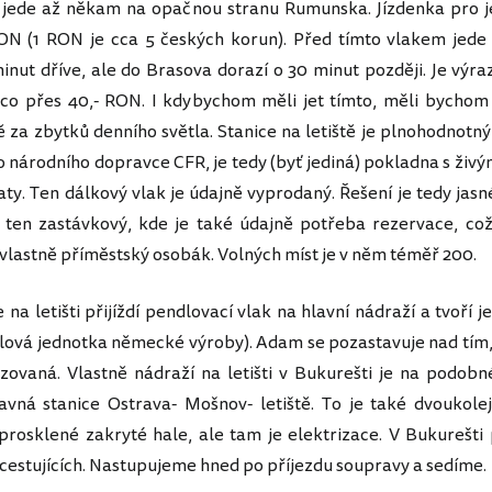
 jede až někam na opačnou stranu Rumunska. Jízdenka pro j
ON (1 RON je cca 5 českých korun). Před tímto vlakem jede
minut dříve, ale do Brasova dorazí o 30 minut později. Je výra
ěco přes 40,- RON. I kdybychom měli jet tímto, měli bychom
tě za zbytků denního světla. Stanice na letiště je plnohodnot
národního dopravce CFR, je tedy (byť jediná) pokladna s živ
ty. Ten dálkový vlak je údajně vyprodaný. Řešení je tedy jas
 ten zastávkový, kde je také údajně potřeba rezervace, což 
o vlastně příměstský osobák. Volných míst je v něm téměř 200.
a letišti přijíždí pendlovací vlak na hlavní nádraží a tvoří j
elová jednotka německé výroby). Adam se pozastavuje nad tím, 
izovaná. Vlastně nádraží na letišti v Bukurešti je na podob
avná stanice Ostrava- Mošnov- letiště. To je také dvoukol
prosklené zakryté hale, ale tam je elektrizace. V Bukurešti 
 cestujících. Nastupujeme hned po příjezdu soupravy a sedíme.