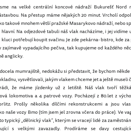
sme na velké centrální koncové nádraží Bukurešť Nord 
stavbou. Na přestup máme nějakých 20 minut. Vrcholí odpol
jako takové mnohem větší pražské Masarykovo nádraží, nebo s
 hlavní. Na odjezdové tabuli náš vlak nacházíme, i jej vidíme 
k kluci potřebují koupit svačinu. Je zde pekárna- bistro, kde z
y zajímavě vypadajícího pečiva, tak kupujeme od každého ně
ně anglicky.
docela mumrajiště, nedokážu si představit, že bychom někde 
kladnu, vysvětlovali, jakým vlakem chceme jet a ještě museli č
rádi, že máme jízdenky už z letiště. Náš vlak tvoří těžká
vová lokomotiva a 4 patrové vozy. Pocházejí z 80.let z výc
rlitz. Prošly několika dílčími rekonstrukcemi a jsou vlas
ko naše vozy Bmo (tím jsem jel zrovna včera do práce). Ve va
 to typický „dělnický vlak“, kterým se vracejí lidé za zaměstnání
ující s velkými zavazadly. Prodíráme se davy cestujícíc