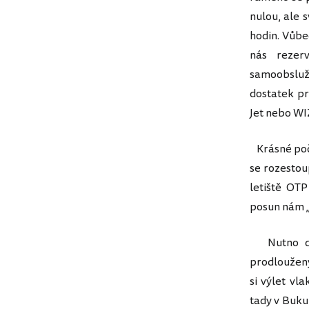
nulou, ale s
hodin. Vůbe
nás rezer
samoobslužn
dostatek pr
Jet nebo WI
Krásné poča
se rozestou
letiště OTP
posun nám „
Nutno dod
prodloužený 
si výlet vl
tady v Bukur