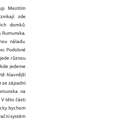
up. Mezitím
znikají zde
ých domků.
la Rumunska.
nou náladu.
psi. Podobné
 jede různou
y, kde jedeme
tě hlavnější
n ze západní
Rumunska na
V této části
icky bychom
rvační systém