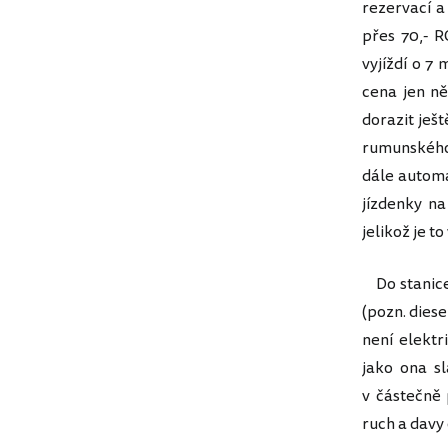
rezervací a
přes 70,- R
vyjíždí o 7 
cena jen n
dorazit ješ
rumunského 
dále automa
jízdenky na
jelikož je t
Do stanice n
(pozn. dies
není elektr
jako ona sl
v částečně 
ruch a davy