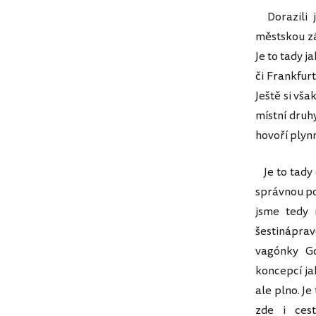
Dorazili j
městskou zá
Je to tady 
či Frankfurt
Ještě si vša
místní druh
hovoří plyn
Je to tady 
správnou po
jsme tedy 
šestinápra
vagónky Go
koncepcí ja
ale plno. Je
zde i cest