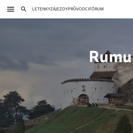
LETENKY
ZÁJEZDY
PRŮVODCI
FÓRUM
Rumun