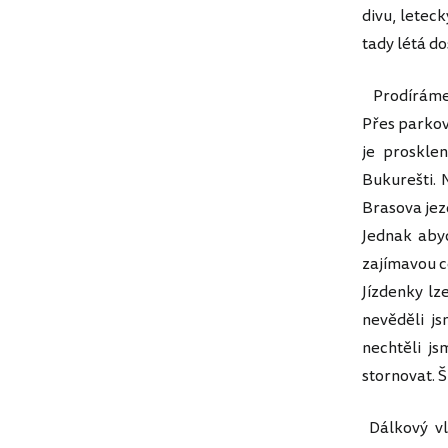
divu, letec
tady létá do
Prodíráme s
Přes parkov
je proskle
Bukurešti. 
Brasova jezd
Jednak aby
zajímavou ce
Jízdenky lze
nevěděli js
nechtěli js
stornovat. Š
Dálkový vl