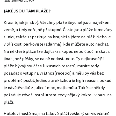
letadlem mezi ostrovy
JAKÉ JSOU TAM PLÁŽE?
Krásné, jak jinak :-). Všechny pláže Seychel jsou majetkem
země, a tedy veřejně přístupné. Často jsou pláže lemovány
silnicí, takže zaparkuje na krajnici a jdete na pláž. Nebo je
v blízkosti parkoviště (zdarma), kde můžete auto nechat.
Na některé pláže lze dojít skrz kopec nebo úbočím skal a
jinak, než pěšky, se na ně nedostanete. Ty nejkrásnější
pláže bývají součástí luxusních resortů, musíte tedy
požádat o vstup na vrátnici (recepci) a měli by vás bez
problémů pustit. Jedinou překážkou je high season, pokud
je návštěvníků z „ulice“ moc, mají smůlu. Také se někdy
požaduje zdvořilostní útrata, tedy nějaký koktejl v baru na
pláži.
Hoteloví hosté mají na takové pláži veškerý servis včetně