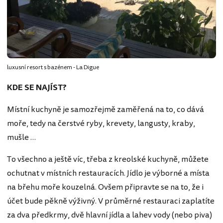
luxusní resort s bazénem - La Digue
KDE SE NAJÍST?
Místní kuchyně je samozřejmě zaměřená na to, co dává
moře, tedy na čerstvé ryby, krevety, langusty, kraby,
mušle …
To všechno a ještě víc, třeba z kreolské kuchyně, můžete
ochutnat v místních restauracích. Jídlo je výborné a místa
na břehu moře kouzelná. Ovšem připravte se na to, že i
účet bude pěkně výživný. V průměrné restauraci zaplatíte
za dva předkrmy, dvě hlavní jídla a lahev vody (nebo piva)