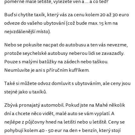
poměrně malé letiště, vylezete ven a … a co teď?
Buď si chytíte taxík, který vás za cenu kolem 20 až 30 euro
odveze do vašeho ubytování (což bude max. 15 km na
nejvzdálenější místo).
Nebo se pokusíte nacpat do autobusu a ten vás nevezme,
protože seychelské autobusy neberou lidi se zavazadly.
Pouze s malými batůžky na zádech nebo taškou.
Neumluvíte je ani s příručním kufříkem.
Také si můžete odvoz domluvit s ubytováním, ale ceny jsou
stejné jako u taxíků.
Zbývá pronajatý automobil. Pokud jste na Mahé několik
dní a chcete něco vidět, malé auto se vám vyplatí. A
nejlépe z půjčovny hned na letišti nebo u letiště. Ceny se
pohybují kolem 40 - 50 eur na den + benzín, který stojí