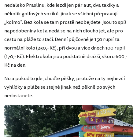
nedaleko Praslinu, kde jezdí jen pár aut, dva taxíky a
několik golfových vozíků, jinak se všichni přepravují
„kolmo“. Bez kola se tam prostě neobejdete. Jsou to spíš
napodobeniny kol a nedá se na nich dlouho jet, ale pro
cestu na pláže to stačí. Denní půjčovné je 150 rupií za
normální kolo (250,- Kč), při dvou a více dnech 100 rupií
(170,- Kč). Elektrokola jsou podstatně dražší, skoro 600,-
Kč na den.
No a pokud to jde, choďte pěšky, protože na ty nejhezčí
vyhlídky a pláže se stejně jinak než pěkně po svých
nedostanete.