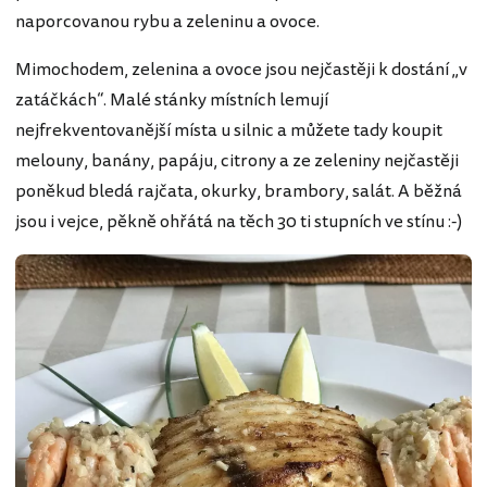
naporcovanou rybu a zeleninu a ovoce.
Mimochodem, zelenina a ovoce jsou nejčastěji k dostání „v
zatáčkách“. Malé stánky místních lemují
nejfrekventovanější místa u silnic a můžete tady koupit
melouny, banány, papáju, citrony a ze zeleniny nejčastěji
poněkud bledá rajčata, okurky, brambory, salát. A běžná
jsou i vejce, pěkně ohřátá na těch 30 ti stupních ve stínu :-)