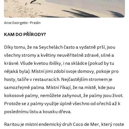
Anse Georgette - Praslin
KAM DO PŘÍRODY?
Díky tomu, že na Seychelách často a vydatně prší, jsou
všechny stromy a květiny neuvěřitelně zdravé, silné a
krásné. Všude kvetou ibišky, i na skládce (pokud by tu
nějaká byla). Místní jimi zdobí svoje domovy, pokoje pro
hosty, talíře v restauracích. Nejčastějším stromem je
samozřejmě palma. Místní říkají, že na místě, kde jsou
kokosové palmy, nemůžete zahynout, že palmy jsou život.
Protože se z palmy využije úplně všechno od ořechů až k
poslednímu listu a kousku dřeva.
Raritou je místní endemický druh Coco de Mer, který roste