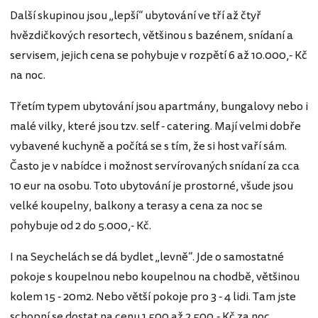
Další skupinou jsou „lepší“ ubytování ve tří až čtyř
hvězdičkových resortech, většinou s bazénem, snídaní a
servisem, jejich cena se pohybuje v rozpětí 6 až 10.000,- Kč
na noc.
Třetím typem ubytování jsou apartmány, bungalovy nebo i
malé vilky, které jsou tzv. self - catering. Mají velmi dobře
vybavené kuchyně a počítá se s tím, že si host vaří sám.
Často je v nabídce i možnost servírovaných snídaní za cca
10 eur na osobu. Toto ubytování je prostorné, všude jsou
velké koupelny, balkony a terasy a cena za noc se
pohybuje od 2 do 5.000,- Kč.
I na Seychelách se dá bydlet „levně“. Jde o samostatné
pokoje s koupelnou nebo koupelnou na chodbě, většinou
kolem 15 - 20m2. Nebo větší pokoje pro 3 - 4 lidi. Tam jste
schopní se dostat na cenu 1.500 až 2.500,- Kč za noc.