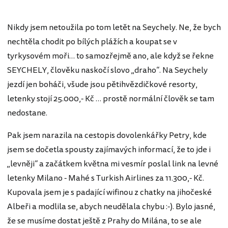
Nikdy jsem netoužila po tom letět na Seychely. Ne, že bych
nechtěla chodit po bílých plážích a koupat se v
tyrkysovém moři… to samozřejmě ano, ale když se řekne
SEYCHELY, člověku naskočí slovo „draho“. Na Seychely
jezdí jen boháči, všude jsou pětihvězdičkové resorty,
letenky stojí 25.000,- Kč … prostě normální člověk se tam
nedostane.
Pak jsem narazila na cestopis dovolenkářky Petry, kde
jsem se dočetla spousty zajímavých informací, že to jde i
„levněji“ a začátkem května mi vesmír poslal link na levné
letenky Milano - Mahé s Turkish Airlines za 11.300,- Kč.
Kupovala jsem je s padající wifinou z chatky na jihočeské
Albeři a modlila se, abych neudělala chybu :-). Bylo jasné,
že se musíme dostat ještě z Prahy do Milána, to se ale