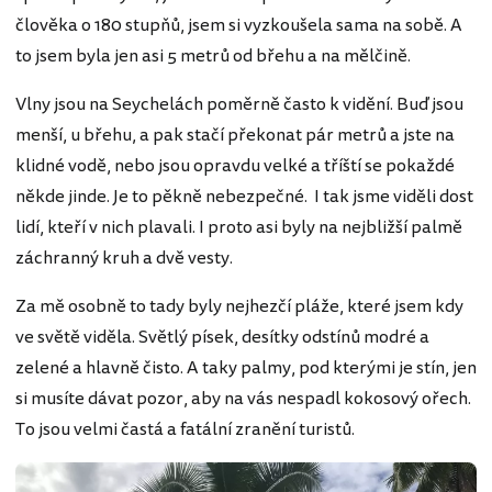
člověka o 180 stupňů, jsem si vyzkoušela sama na sobě. A
to jsem byla jen asi 5 metrů od břehu a na mělčině.
Vlny jsou na Seychelách poměrně často k vidění. Buď jsou
menší, u břehu, a pak stačí překonat pár metrů a jste na
klidné vodě, nebo jsou opravdu velké a tříští se pokaždé
někde jinde. Je to pěkně nebezpečné. I tak jsme viděli dost
lidí, kteří v nich plavali. I proto asi byly na nejbližší palmě
záchranný kruh a dvě vesty.
Za mě osobně to tady byly nejhezčí pláže, které jsem kdy
ve světě viděla. Světlý písek, desítky odstínů modré a
zelené a hlavně čisto. A taky palmy, pod kterými je stín, jen
si musíte dávat pozor, aby na vás nespadl kokosový ořech.
To jsou velmi častá a fatální zranění turistů.