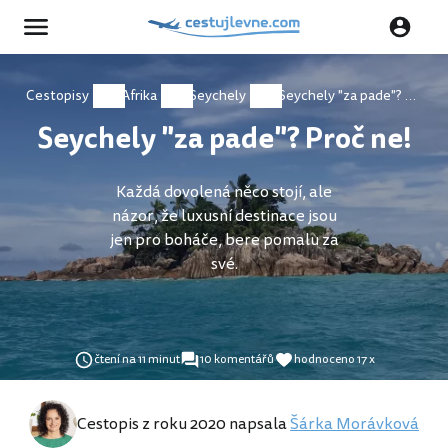
Cestopisy
Afrika
Seychely
Seychely "za pade"? Proč ne!
Seychely "za pade"? Proč ne!
Každá dovolená něco stojí, ale
názor, že luxusní destinace jsou
jen pro boháče, bere pomalu za
své.
čtení na 11 minut
10 komentářů
hodnoceno 17 x
Cestopis z roku 2020 napsala
Šárka Morávková