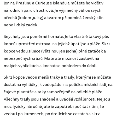
jen na Praslinu a Curieuse Islandu a můžete ho vidět v
národních parcích ostrovů. Je výjimečný váhou svých
ořechů (kolem 30 kg) a tvarem připomíná ženský klín
nebo lidský zadek.
Seychely jsou poměrně hornaté. Je to vlastně takový pás
kopců uprostřed ostrova, na jejichž úpatí jsou pláže. Skrz
kopce vedou silnice (většinou jen jedna) plné zatáček a
nebezpečných srázů. Máte ale možnost zastavit na
malých vyhlídkách a kochat se pohledem do údolí.
Skrz kopce vedou menší traky a traily, kterými se můžete
dostat na vyhlídky, k vodopádu, na políčka místních lidí, na
čajové plantáže a taky samozřejmě na odlehlé pláže.
Všechny traily jsou značené a uvádějí vzdálenosti. Nejsou
moc fyzicky náročné, ale je zapotřebí počítat s tím, že
vedou i po kamenech, po drolících se cestách a skrz