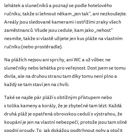
lehátek a slunečníků a poznají se podle hotelového
ručníku, takže si lehnout někam „jen tak“, ani nezkoušejte.
Areály jsou sledované kamerami i ostřížími zraky všech
zaměstnanců. Všude jsou cedule, kam jako „nehost“
nesmíte, takže si vlastě užijete jen kus pláže na vlastním
ručníku (nebo prostěradle).
Na plážích nejsou ani sprchy, ani WC a už vůbec ne
slunečníky nebo lehátka pro veřejnost. Dost jsem se tomu
divila, ale na druhou stranu tam díky tomu není plno a
každý se tam staví jen na chvíli.
Také se najde pár pláží s obtížným přístupem nebo
s tolika kameny a korály, že je zbytečné tam lézt. Každá
druhá pláž je opatřená obrovskou cedulí s výstrahou, že
koupání je jen na vlastní nebezpečí, protože jsou tam silné
spodní proudy. To, jak dokážou podtrhnout nohy a otočit