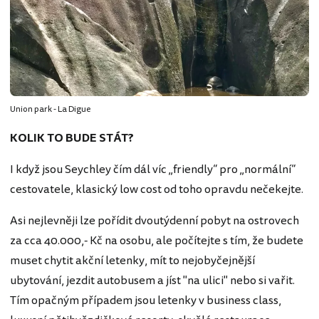
Union park - La Digue
KOLIK TO BUDE STÁT?
I když jsou Seychley čím dál víc „friendly“ pro „normální“
cestovatele, klasický low cost od toho opravdu nečekejte.
Asi nejlevněji lze pořídit dvoutýdenní pobyt na ostrovech
za cca 40.000,- Kč na osobu, ale počítejte s tím, že budete
muset chytit akční letenky, mít to nejobyčejnější
ubytování, jezdit autobusem a jíst "na ulici" nebo si vařit.
Tím opačným případem jsou letenky v business class,