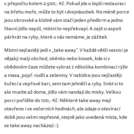
v přepočtu kolem 2.500,- Kč. Pokud jde o lepší restauraci
na břehu moře, může to být i dvojnásobek. Nicméně porce
jsou obrovské a klidně vám stačí jeden předkrm a jedno
hlavní jídlo napůl, místní to nepřekvapí. A zajít si aspoň
párkrát na ryby, které u nás nemáme, je zážitek.
Místní nejčastěji jedí v „take away“. V každé větší vesnici je
nějaký malý obchod, okénko nebo kiosek, kde si v
obědovém čase můžete vybrat z několika kombinací rýže
a masa, popř. nudlí a zeleniny. V nabídce jsou nejčastěji
kuřecí a vepřové kari, sem tam jehněčí a ryby. Sníst si to
ale musíte až doma, jídlo vám nandají do misky. Velkou
porci pořídíte do 100,- Kč. Některé take away mají
otevřeno i ve večerních hodinách, ale údaje o otevírací
době jsou velmi nepřesné, stejně jako uvedená místa, kde
se take away nacházejí :-).