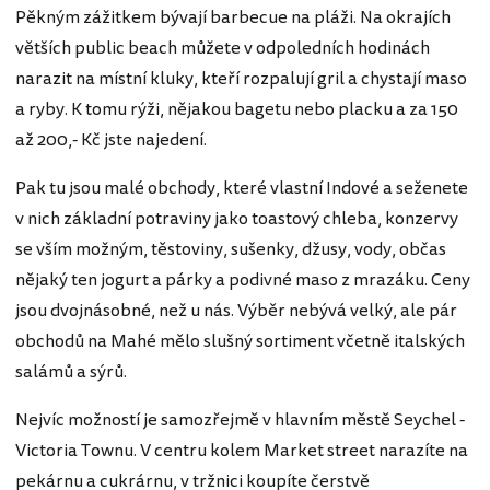
Pěkným zážitkem bývají barbecue na pláži. Na okrajích
větších public beach můžete v odpoledních hodinách
narazit na místní kluky, kteří rozpalují gril a chystají maso
a ryby. K tomu rýži, nějakou bagetu nebo placku a za 150
až 200,- Kč jste najedení.
Pak tu jsou malé obchody, které vlastní Indové a seženete
v nich základní potraviny jako toastový chleba, konzervy
se vším možným, těstoviny, sušenky, džusy, vody, občas
nějaký ten jogurt a párky a podivné maso z mrazáku. Ceny
jsou dvojnásobné, než u nás. Výběr nebývá velký, ale pár
obchodů na Mahé mělo slušný sortiment včetně italských
salámů a sýrů.
Nejvíc možností je samozřejmě v hlavním městě Seychel -
Victoria Townu. V centru kolem Market street narazíte na
pekárnu a cukrárnu, v tržnici koupíte čerstvě