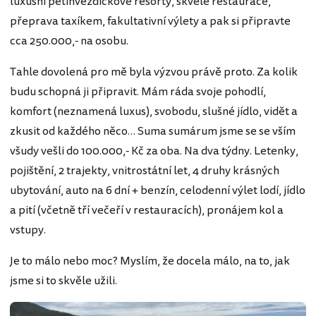
luxusní pětihvězdičkové resorty, skvělé restaurace,
přeprava taxíkem, fakultativní výlety a pak si připravte
cca 250.000,- na osobu.
Tahle dovolená pro mě byla výzvou právě proto. Za kolik
budu schopná ji připravit. Mám ráda svoje pohodlí,
komfort (neznamená luxus), svobodu, slušné jídlo, vidět a
zkusit od každého něco… Suma sumárum jsme se se vším
všudy vešli do 100.000,- Kč za oba. Na dva týdny. Letenky,
pojištění, 2 trajekty, vnitrostátní let, 4 druhy krásných
ubytování, auto na 6 dní + benzín, celodenní výlet lodí, jídlo
a pití (včetně tří večeří v restauracích), pronájem kol a
vstupy.
Je to málo nebo moc? Myslím, že docela málo, na to, jak
jsme si to skvěle užili.