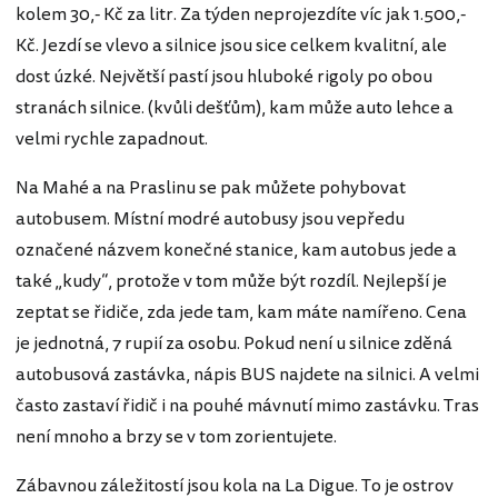
kolem 30,- Kč za litr. Za týden neprojezdíte víc jak 1.500,-
Kč. Jezdí se vlevo a silnice jsou sice celkem kvalitní, ale
dost úzké. Největší pastí jsou hluboké rigoly po obou
stranách silnice. (kvůli dešťům), kam může auto lehce a
velmi rychle zapadnout.
Na Mahé a na Praslinu se pak můžete pohybovat
autobusem. Místní modré autobusy jsou vepředu
označené názvem konečné stanice, kam autobus jede a
také „kudy“, protože v tom může být rozdíl. Nejlepší je
zeptat se řidiče, zda jede tam, kam máte namířeno. Cena
je jednotná, 7 rupií za osobu. Pokud není u silnice zděná
autobusová zastávka, nápis BUS najdete na silnici. A velmi
často zastaví řidič i na pouhé mávnutí mimo zastávku. Tras
není mnoho a brzy se v tom zorientujete.
Zábavnou záležitostí jsou kola na La Digue. To je ostrov