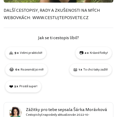
DALŠÍ CESTOPISY, RADY A ZKUŠENOSTI NA MÝCH
WEBOVKÁCH: WWW.CESTUJTEPOSVETE.CZ
Jak se ti cestopis líbil?
🙏
📷
9 x
Velmi praktické!
2 x
Krásné fotky!
😂
📖
0 x
Rozesmál jsi mě!
1 x
To chci taky zažít!
❤️
5 x
Prostě super!
Zážitky pro tebe sepsala Šárka Morávková
Cestopis byl naposledy aktualizován
2022-10-