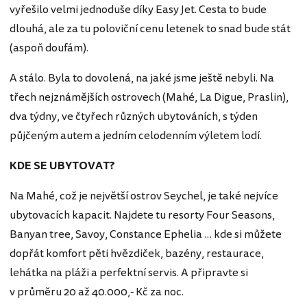
vyřešilo velmi jednoduše díky Easy Jet. Cesta to bude
dlouhá, ale za tu poloviční cenu letenek to snad bude stát
(aspoň doufám).
A stálo. Byla to dovolená, na jaké jsme ještě nebyli. Na
třech nejznámějších ostrovech (Mahé, La Digue, Praslin),
dva týdny, ve čtyřech různých ubytováních, s týden
půjčeným autem a jedním celodenním výletem lodí.
KDE SE UBYTOVAT?
Na Mahé, což je největší ostrov Seychel, je také nejvíce
ubytovacích kapacit. Najdete tu resorty Four Seasons,
Banyan tree, Savoy, Constance Ephelia … kde si můžete
dopřát komfort pěti hvězdiček, bazény, restaurace,
lehátka na pláži a perfektní servis. A připravte si
v průměru 20 až 40.000,- Kč za noc.