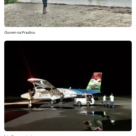
člunem na Praslinu