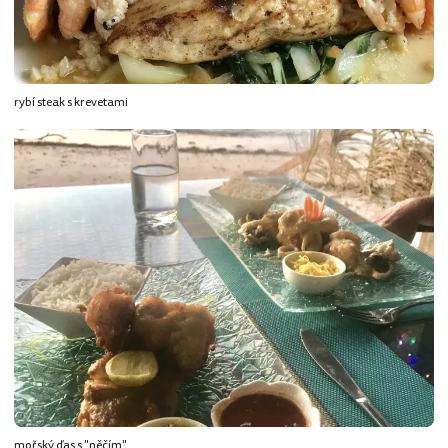
rybí steak s krevetami
mořský ďas s "něčím"