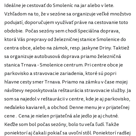
Ideálne je cestovať do Smoleníc na jar alebo v lete.
Vzhľadom na to, že v sezóne sa organizuje veľké množstvo
podujatí, doporučujem využívať práve na cestovanie toto
obdobie. Počas sezóny sem chodí špeciálna doprava,
ktorá Vás prepravy od železničnej stanice Smolenice do
centra obce, alebo na zámok, resp. jaskyne Driny. Taktiež
sa organizuje autobusová doprava priamo železničná
stanica Trnava - Smolenice centrum. Pri centre obce je
parkovisko a stravovacie zariadenia, ktoré sú popri
hlavne cesty smer Trnava. Priamo na zámku v čase mojej
návštevy neposkytovala reštaurácia stravovacie služby. Ja
som sa najedol v reštaurácii v centre, kde je aj parkovisko,
neďaleko kaviareň, a obchod. Denne menu je v prijateľnej
cene . Cena je nielen prijateľná ale jedlo je aj chutné.
Keďže som bol počas sezóny, bolo tu veľa ľudí. Takže
poniektorí aj čakali pokiaľ sa uvoľní stôl. Poniektorí radšej