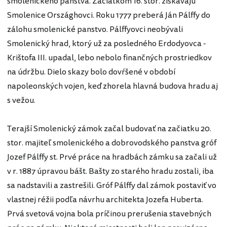
smolenického panstva. Začiatkom 16. stor. získavajú
Smolenice Országhovci. Roku 1777 preberá Ján Pálffy do
zálohu smolenické panstvo. Pálffyovci neobývali
Smolenický hrad, ktorý už za posledného Erdodyovca -
Krištofa III. upadal, lebo nebolo finančných prostriedkov
na údržbu. Dielo skazy bolo dovŕšené v období
napoleonských vojen, keď zhorela hlavná budova hradu aj
s vežou.
Terajší Smolenický zámok začal budovať na začiatku 20.
stor. majiteľ smolenického a dobrovodského panstva gróf
Jozef Pálffy st. Prvé práce na hradbách zámku sa začali už
v r. 1887 úpravou bášt. Bašty zo starého hradu zostali, iba
sa nadstavili a zastrešili. Gróf Pálffy dal zámok postaviť vo
vlastnej réžii podľa návrhu architekta Jozefa Huberta.
Prvá svetová vojna bola príčinou prerušenia stavebných