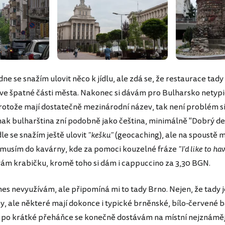
e se snažím ulovit něco k jídlu, ale zdá se, že restaurace tady 
 ve špatné části města. Nakonec si dávám pro Bulharsko netyp
rotože mají dostatečně mezinárodní název, tak není problém si
inak bulharština zní podobně jako čeština, minimálně "Dobrý den
ídle se snažím ještě ulovit
"kešku"
(geocaching), ale na spoustě
ak musím do kavárny, kde za pomoci kouzelné fráze
"I'd like to ha
ám krabičku, kromě toho si dám i cappuccino za 3,30 BGN.
es nevyužívám, ale připomíná mi to tady Brno. Nejen, že tady j
y, ale některé mají dokonce i typické brněnské, bílo-červené b
po krátké přeháňce se konečně dostávám na místní nejznámější