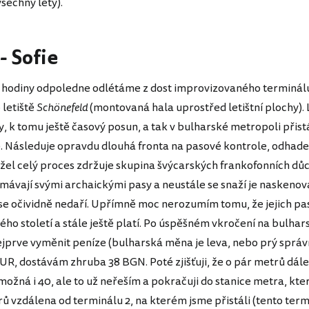
šechny lety).
- Sofie
 hodiny odpoledne odlétáme z dost improvizovaného terminál
 letiště
Schönefeld
(montovaná hala uprostřed letištní plochy). 
ny, k tomu ještě časový posun, a tak v bulharské metropoli při
. Následuje opravdu dlouhá fronta na pasové kontrole, odhad
žel celý proces zdržuje skupina švýcarských frankofonních dů
 mávají svými archaickými pasy a neustále se snaží je naskenov
 se očividně nedaří. Upřímně moc nerozumím tomu, že jejich pa
lého století a stále ještě platí. Po úspěšném vkročení na bulha
ejprve vyměnit peníze (bulharská měna je leva, nebo prý správn
R, dostávám zhruba 38 BGN. Poté zjišťuji, že o pár metrů dále
ožná i 40, ale to už neřeším a pokračuji do stanice metra, kte
ů vzdálena od terminálu 2, na kterém jsme přistáli (tento term