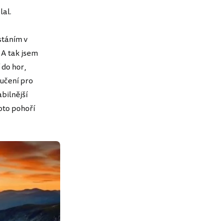
lal.
istáním v
. A tak jsem
 do hor,
ručení pro
abilnější
hoto pohoří