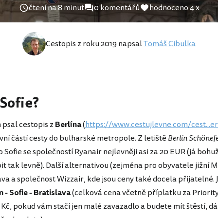
čtení na 8 minut
0 komentářů
hodnoceno 4 x
Cestopis z roku 2019 napsal
Tomáš Cibulka
 Sofie?
 psal cestopis z
Berlína
(
https://www.cestujlevne.com/cest...er
vní částí cesty do bulharské metropole. Z letiště
Berlín Schönef
do Sofie se společností Ryanair nejlevněji asi za 20 EUR (já boh
it tak levně). Další alternativou (zejména pro obyvatele jižní M
va a společnost Wizzair, kde jsou ceny také docela přijatelné. J
n - Sofie - Bratislava
(celková cena včetně příplatku za Priorit
Kč, pokud vám stačí jen malé zavazadlo a budete mít štěstí, dá 