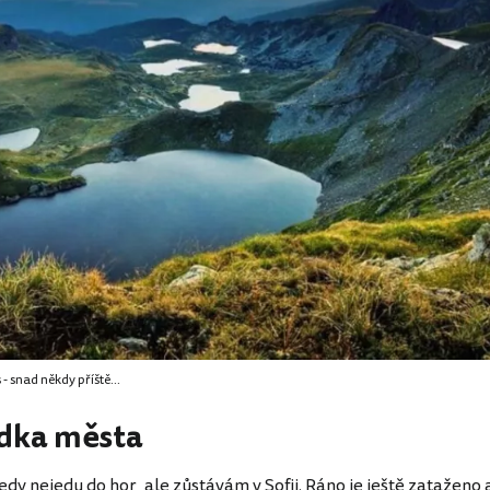
- snad někdy příště...
ídka města
edy nejedu do hor, ale zůstávám v Sofii. Ráno je ještě zataženo