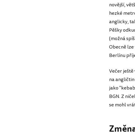
novější, větš
hezké metro,
anglicky, t
Pěšky odkud
(možná spíš
Obecně lze 
Berlínu pří
Večer ještě
na angličtin
jako "kebab
BGN. Z ničeh
se mohl vrát
Změna