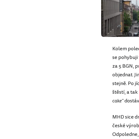
Kolem poledn
se pohybuji
za 5 BGN, p
objednat. J
stejně. Po j
štěstí, a t
cake"
dostáv
MHD sice dn
české výrob
Odpoledne, 