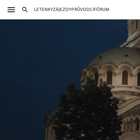
LETENKY
ZÁJEZDY
PRŮVODCI
FÓRUM