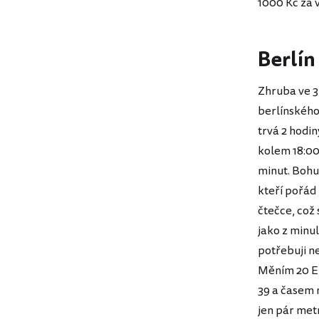
1000 Kč za v
Berlín 
Zhruba ve 3
berlínského
trvá 2 hodi
kolem 18:00
minut. Bohu
kteří pořád
čtečce, což
jako z minu
potřebuji n
Měním 20 EU
39 a časem m
jen pár metr