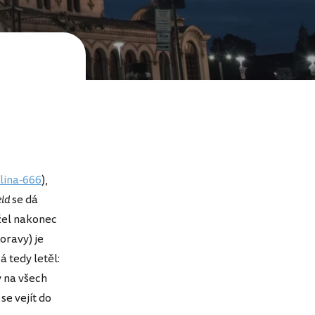
lina-666
),
eld
se dá
užel nakonec
oravy) je
á tedy letěl:
y na všech
se vejít do