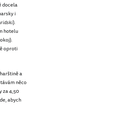
ě docela
harsky i
hridski
).
m hotelu
okoj).
ě oproti
harštině a
ostávám něco
y za 4,50
jde, abych