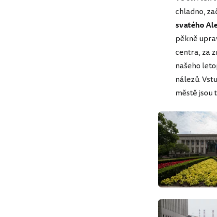
chladno, za
svatého Al
pěkně upra
centra, za z
našeho leto
nálezů. Vst
městě jsou 