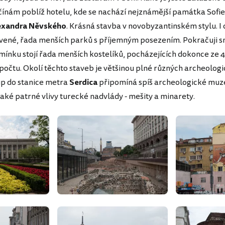
čínám poblíž hotelu, kde se nachází nejznámější památka Sofie
exandra Něvského
. Krásná stavba v novobyzantinském stylu. I o
vené, řada menších parků s příjemným posezením. Pokračuji 
mínku stojí řada menších kostelíků, pocházejících dokonce ze 4.
počtu. Okolí těchto staveb je většinou plné různých archeolog
up do stanice metra
Serdica
připomíná spíš archeologické muz
také patrné vlivy turecké nadvlády - mešity a minarety.