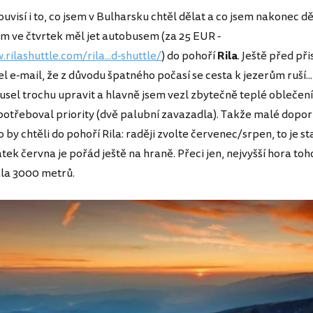
uvisí i to, co jsem v Bulharsku chtěl dělat a co jsem nakonec dě
m ve čtvrtek měl jet autobusem (za 25 EUR -
rilashuttle.com/rila...d-shuttle/
) do pohoří
Rila
. Ještě před př
šel e-mail, že z důvodu špatného počasí se cesta k jezerům ruší..
usel trochu upravit a hlavně jsem vezl zbytečně teplé oblečení
potřeboval priority (dvě palubní zavazadla). Takže malé dopo
 by chtěli do pohoří Rila: raději zvolte červenec/srpen, to je st
tek června je pořád ještě na hraně. Přeci jen, nejvyšší hora to
la 3000 metrů.