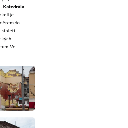
 -
Katedrála
kolí je
směrem do
 století
ických
eum. Ve