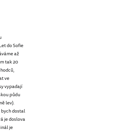
u
Let do Sofie
stáváme až
em tak 20
chodců,
at ve
sy vypadají
rskou půdu
ě lev).
 bych dostal
rá je doslova
inál je