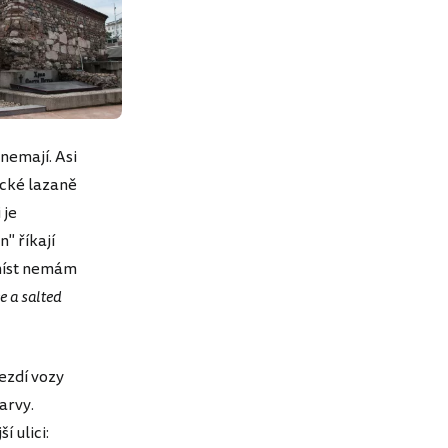
nemají. Asi
ické lazaně
 je
" říkají
 míst nemám
ve a salted
ezdí vozy
arvy.
 ulici: