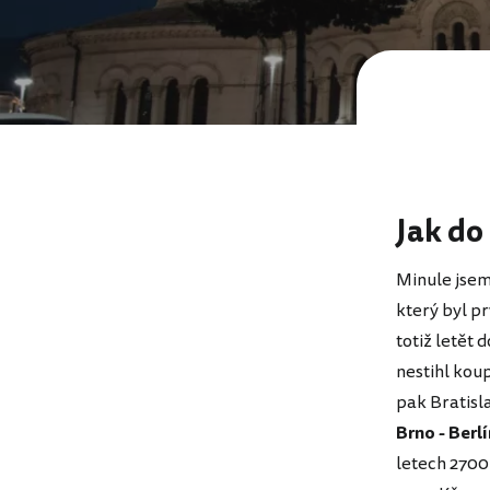
Jak do
Minule jsem
který byl pr
totiž letět 
nestihl koup
pak Bratisla
Brno - Berlí
letech 2700 