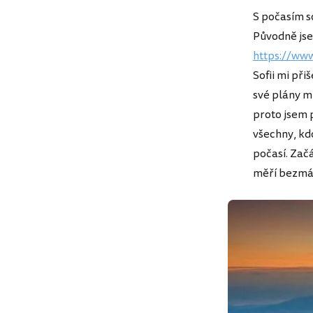
S počasím so
Původně jse
https://www.
Sofii mi při
své plány m
proto jsem 
všechny, kdo
počasí. Začá
měří bezmá