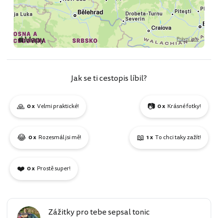
Jak se ti cestopis líbil?
🙏
📷
0 x
Velmi praktické!
0 x
Krásné fotky!
😂
📖
0 x
Rozesmál jsi mě!
1 x
To chci taky zažít!
❤️
0 x
Prostě super!
Zážitky pro tebe sepsal tonic