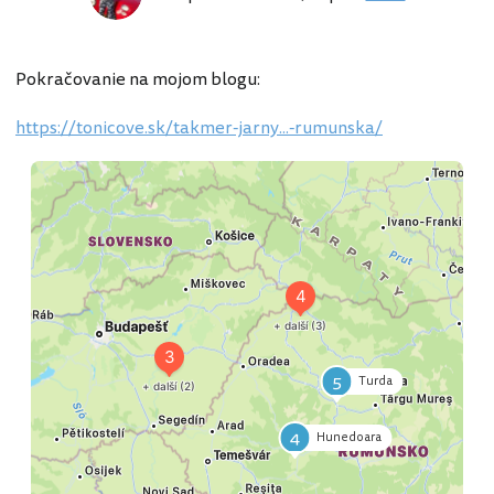
Pokračovanie na mojom blogu:
https://tonicove.sk/takmer-jarny...-rumunska/
7
Sighetu Marmatiei
8
Satu Mare
6
Baia Mare
9
Nyirmartonfalva
1
Szolnok
2
Tiszakecske
3
Bekescsaba
5
Turda
4
Hunedoara