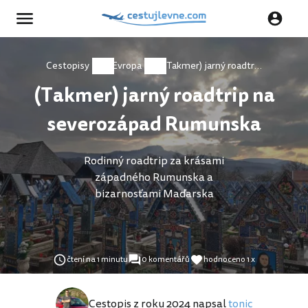
Cestopisy
Evropa
(Takmer) jarný roadtrip na severozápad Rumunska
(Takmer) jarný roadtrip na
severozápad Rumunska
Rodinný roadtrip za krásami
západného Rumunska a
bizarnosťami Maďarska
čtení na 1 minutu
0 komentářů
hodnoceno 1 x
Cestopis z roku 2024 napsal
tonic