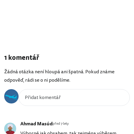
1 komentář
Žádná otázka není hloupá ani špatná. Pokud známe
odpověď, rádi se o ni podělíme.
Ahmad Masúd
před 7 lety
Výborné jak obsahem, tak zejména výběrem