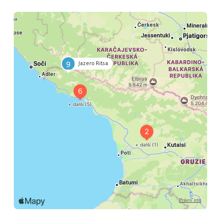
9
Jazero Ritsa
8
Gagra
7
Pitsunda
6
Novy Afon
5
Suchumi
4
Gulripshi
3
Kindgi
2
Zugdidi
1
Kutaisi