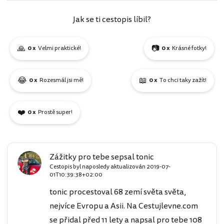
Jak se ti cestopis líbil?
🙏
📷
0 x
Velmi praktické!
0 x
Krásné fotky!
😂
📖
0 x
Rozesmál jsi mě!
0 x
To chci taky zažít!
❤️
0 x
Prostě super!
Zážitky pro tebe sepsal tonic
Cestopis byl naposledy aktualizován
2019-07-
01T10:39:38+02:00
tonic procestoval 68 zemí světa světa,
nejvíce Evropu a Asii. Na Cestujlevne.com
se přidal před 11 lety a napsal pro tebe 108