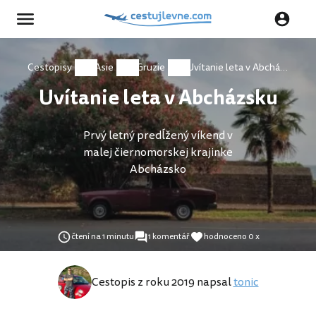
Cestopisy
Asie
Gruzie
Uvítanie leta v Abcházsku
Uvítanie leta v Abcházsku
Prvý letný predĺžený víkend v
malej čiernomorskej krajinke
Abcházsko
čtení na 1 minutu
1 komentář
hodnoceno 0 x
Cestopis z roku 2019 napsal
tonic