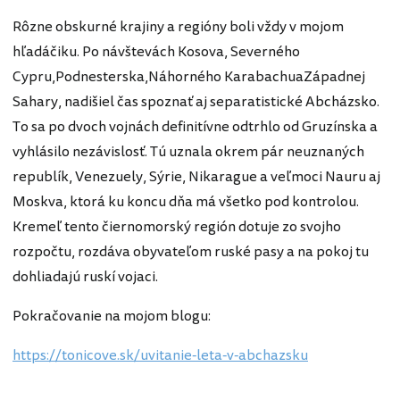
Rôzne obskurné krajiny a regióny boli vždy v mojom
hľadáčiku. Po návštevách Kosova, Severného
Cypru,Podnesterska,Náhorného KarabachuaZápadnej
Sahary, nadišiel čas spoznať aj separatistické Abcházsko.
To sa po dvoch vojnách definitívne odtrhlo od Gruzínska a
vyhlásilo nezávislosť. Tú uznala okrem pár neuznaných
republík, Venezuely, Sýrie, Nikarague a veľmoci Nauru aj
Moskva, ktorá ku koncu dňa má všetko pod kontrolou.
Kremeľ tento čiernomorský región dotuje zo svojho
rozpočtu, rozdáva obyvateľom ruské pasy a na pokoj tu
dohliadajú ruskí vojaci.
Pokračovanie na mojom blogu:
https://tonicove.sk/uvitanie-leta-v-abchazsku