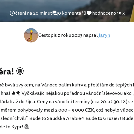
čtení na 20 minut
0 komentářů
hodnoceno 15 x
Cestopis z roku 2023 napsal
Jaryn
ra! 🌞
 mě bývá zvykem, na Vánoce balím kufry a přelétám do teplých kr
hna! 🎄🐥 Vyčkávajíc nějakou pořádnou vánoční slevovou akci
ádali až do října. Ceny na vánoční termíny (cca 20. až 30. 12.) s
měrem pohybovaly mezi 2 000 – 5 000 CZK, což nebylo vůbec 
slední chvíli“. Bude to Saudská Arábie?! Bude to Gruzie?! Bude 
de to Kypr! 🏝️