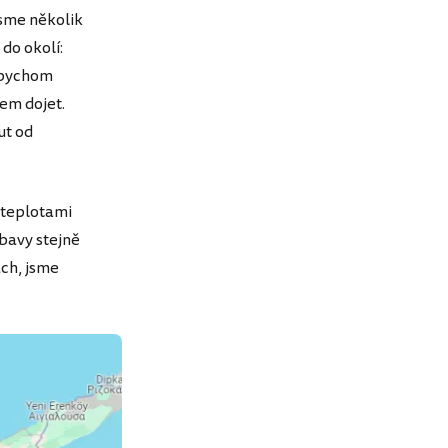
jsme několik
 do okolí:
ě bychom
em dojet.
ut od
s teplotami
ýbavy stejně
ách, jsme