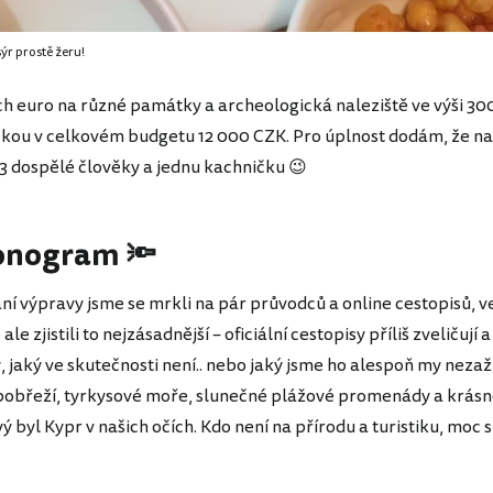
sýr prostě žeru!
h euro na různé památky a archeologická naleziště ve výši 30
pkou v celkovém budgetu 12 000 CZK. Pro úplnost dodám, že n
3 dospělé člověky a jednu kachničku 😉
nogram 🔦
ní výpravy jsme se mrkli na pár průvodců a online cestopisů, v
ale zjistili to nejzásadnější – oficiální cestopisy příliš zveličují a
 jaký ve skutečnosti není.. nebo jaký jsme ho alespoň my nezaži
obřeží, tyrkysové moře, slunečné plážové promenády a krásn
ový byl Kypr v našich očích. Kdo není na přírodu a turistiku, moc s
