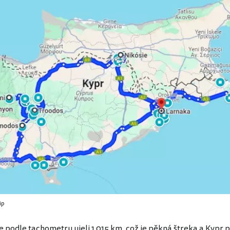
ip
 podle tachometru ujeli 1 015 km, což je pěkná štreka a Kypr