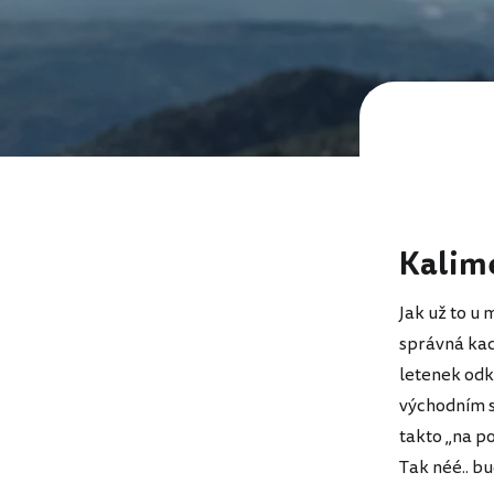
Kalimé
Jak už to u
správná kac
letenek odkl
východním s
takto „na po
Tak néé.. bu