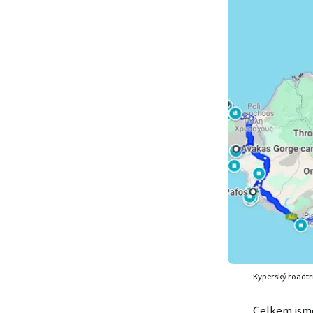
Kyperský roadtr
Celkem jsme