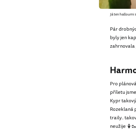
Já ten halloumi 
Pár drobnýc
byly jen ka
zahrnovala 
Harmo
Pro plánová
příletu jsme 
Kypr takový,
Rozeklaná p
traily.. tak
neužije 🤷