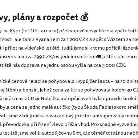
vy, plány a rozpočet 💰
i na Kypr (letiště Larnaca) překvapivě nevycházela zpáteční l
čnosti, ale tam s Ryanairem za 1 200 CZK a zpět s Wizzem za r
 i přílet na vídeňské letiště, tudíž jsme si k tomu pořídili jízde
xbusem v akci za 299 CZK/os. jedním směrem 🚌 Ještě s pár euro
tiště nás doprava na jednu osobu vyšla na cca 3 000 CZK.
ízké cenové relaci se pohybovalo i vypůjčení auta – na 10 dní 
ojištění) a benzín, jehož cena za litr se pohybovala kolem 30 C
ší než u nás v ČR 🚗 Nabídka autopůjčoven byla opravdu široká 
byla cena za jedno malé autíčko (typu Škoda Fabia) skoro smě
li jsme žádný extra zavazadlový prostor ani super silný motor
 převodovka při řízení vlevo přišla vhod. Pro snadné vyzvednut
 letiště jsme volili autopůjčovnu Sixt, ale téměř totožnou nabí