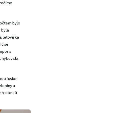
kročíme
počtem bylo
 byla
á letoviska
hů se
mpos s
pohybovala
kou fusion
eleniny a
ých stánků