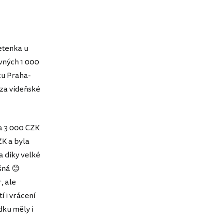
etenka u
ovných 1 000
nku Praha-
 za vídeňské
za 3 000 CZK
ZK a byla
a díky velké
šná 😊
, ale
í i vrácení
dku měly i