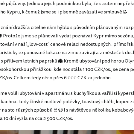
mé půjčovny. Jedinou jejich podmínkou bylo, že s autem nepře
ního Kypru, k čemuž jsme se i písemně zavázali ve smlouvě 📝
oznání dražší a citelně nám hýblo s původním plánovaným roz
️ Protože jsme se plánovali vydat poznávat Kypr mimo sezónu,
tování v naší „low-cost“ cenové relaci nedostupných.. přímořsk
 turisticky exponované lokace na zimu zavírají a z městeček duc
 s přílivem letních paprsků 👻 Kromě ubytování pod horou Oly
sokohorskou přirážkou, kde noc stála 1 100 CZK/os., se cena 
ZK/os. Celkem tedy něco přes 6 000 CZK za jednoho.
sme volili ubytování v apartmánu s kuchyňkou a vařili si kypers
 kachna.. tedy čínské nudlové polévky, toastový chléb, kopec z
r na sto různých způsobů 🍜😆 I s návštěvou několika kebabov
a 10 dní vyšla na cca 2 500 CZK/os.