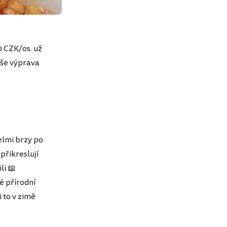
0 CZK/os. už
aše výprava
elmi brzy po
 přikreslují
li 📖
é přírodní
i to v zimě