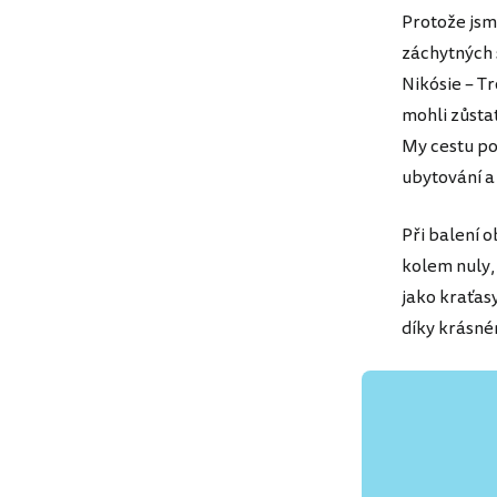
Protože jsm
záchytných s
Nikósie – T
mohli zůsta
My cestu poj
ubytování a 
Při balení o
kolem nuly,
jako kraťas
díky krásném