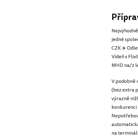
Přípra
Nejvýhodněj
jedné spole
CZK ✈️ Odlet
Vídeň s Fli
MHD na/z le
V podobně n
(bez extra p
výrazně niž
konkurenci 
Nepotřebova
automatická
na terminálu