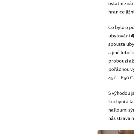
ostatní zná
hranice již
Co bylo o p
ubytování 
spousta uby
a jiné letní
probouzí až
pořádnou vy
450 – 650 C
S výhodou j
kuchyni à la
halloumi sý
nás strava n