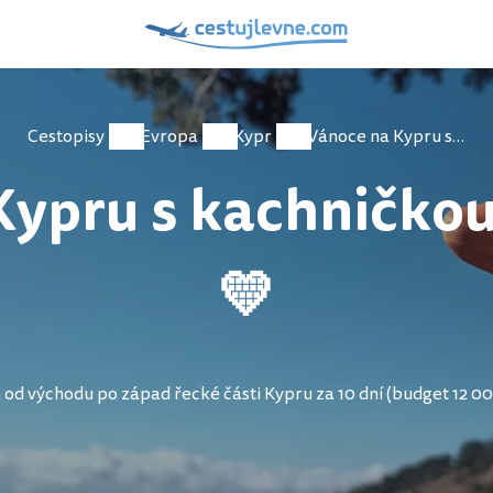
Cestopisy
Evropa
Kypr
Vánoce na Kypru s kachničkou Jarynem 🐥💛
Kypru s kachničkou
💛
od východu po západ řecké části Kypru za 10 dní (budget 12 0