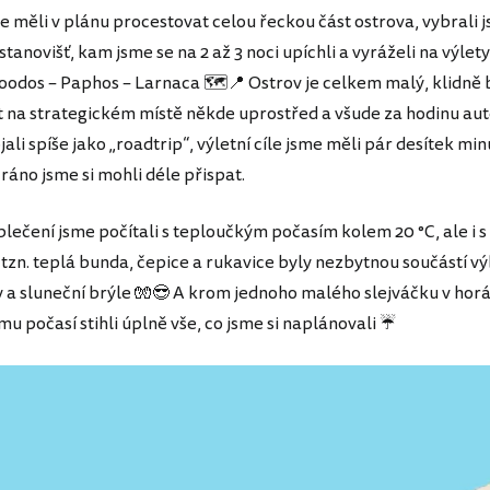
e měli v plánu procestovat celou řeckou část ostrova, vybrali 
tanovišť, kam jsme se na 2 až 3 noci upíchli a vyráželi na výlety
roodos – Paphos – Larnaca 🗺️📍 Ostrov je celkem malý, klidn
t na strategickém místě někde uprostřed a všude za hodinu aut
ali spíše jako „roadtrip“, výletní cíle jsme měli pár desítek min
ráno jsme si mohli déle přispat.
blečení jsme počítali s teploučkým počasím kolem 20 °C, ale i 
 tzn. teplá bunda, čepice a rukavice byly nezbytnou součástí v
y a sluneční brýle 🧤😎 A krom jednoho malého slejváčku v hor
u počasí stihli úplně vše, co jsme si naplánovali ☔