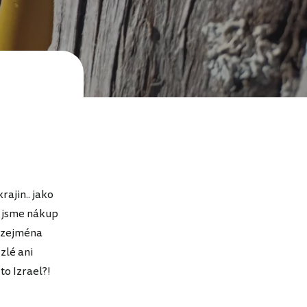
ajin.. jako
, jsme nákup
e zejména
zlé ani
to Izrael?!