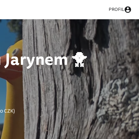
PROFIL
 Jarynem 🐥
00 CZK)