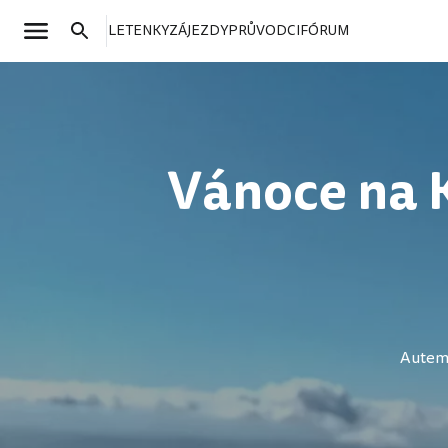
LETENKY
ZÁJEZDY
PRŮVODCI
FÓRUM
Vánoce na 
Autem 