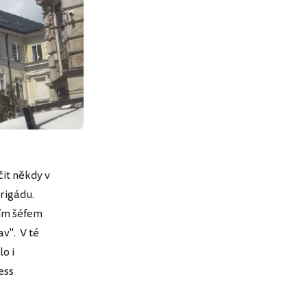
čit někdy v
rigádu.
jím šéfem
v". V té
o i
ess