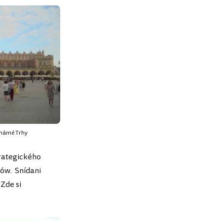
známé Trhy
trategického
ków. Snídani
Zde si