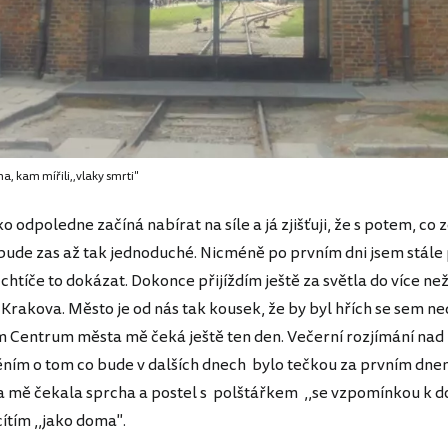
, kam mířili,,vlaky smrti"
ko odpoledne začíná nabírat na síle a já zjišťuji, že s potem, co
bude zas až tak jednoduché. Nicméně po prvním dni jsem stále
chtíče to dokázat. Dokonce přijíždím ještě za světla do více ne
Krakova. Město je od nás tak kousek, že by byl hřích se sem ne
m Centrum města mě čeká ještě ten den. Večerní rozjímání nad
ěním o tom co bude v dalších dnech bylo tečkou za prvním dnem
a mě čekala sprcha a postel s polštářkem ,,se vzpomínkou k d
 cítím ,,jako doma".