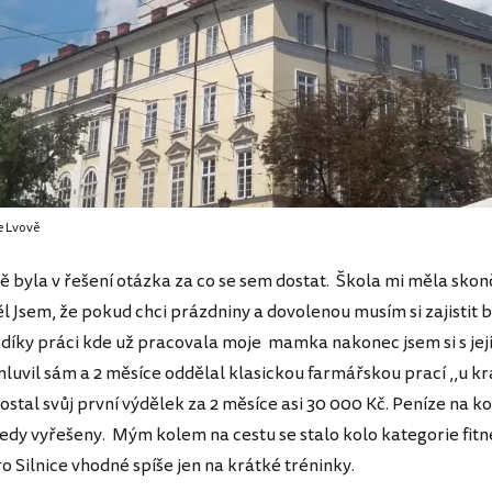
e Lvově
ě byla v řešení otázka za co se sem dostat. Škola mi měla skon
l Jsem, že pokud chci prázdniny a dovolenou musím si zajistit b
k díky práci kde už pracovala moje mamka nakonec jsem si s je
luvil sám a 2 měsíce oddělal klasickou farmářskou prací ,,u kra
stal svůj první výdělek za 2 měsíce asi 30 000 Kč. Peníze na kol
edy vyřešeny. Mým kolem na cestu se stalo kolo kategorie fitn
o Silnice vhodné spíše jen na krátké tréninky.