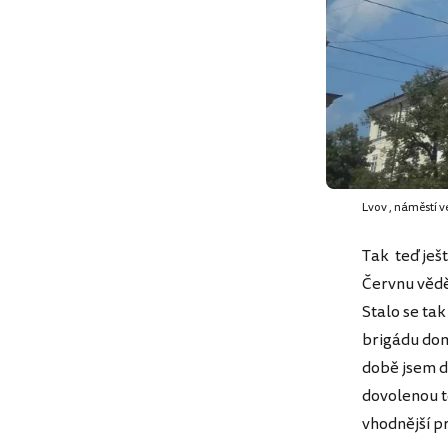
Lvov , náměstí v
Tak teď ješt
Červnu vědě
Stalo se ta
brigádu dom
době jsem do
dovolenou t
vhodnější pr