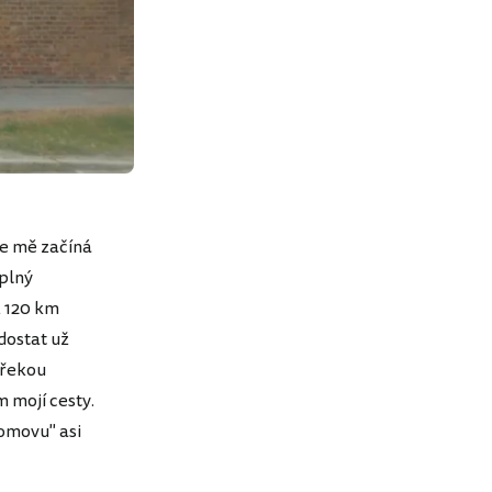
 ze mě začíná
 plný
ž 120 km
dostat už
 řekou
 mojí cesty.
omovu" asi