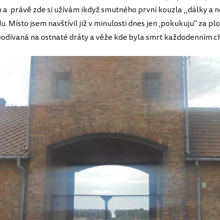
 a právě zde si užívám ikdyž smutného první kouzla ,,dálky a 
u. Místo jsem navštívil již v minulosti dnes jen ,pokukuju" za plo
odívaná na ostnaté dráty a věže kde byla smrt každodenním 