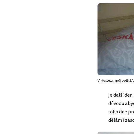
V Hostelu , můj polštář:
Je další de
důvodu abyc
toho dne pr
dělám i záso