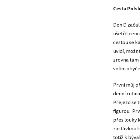
Cesta Pols
Den D začal
ušetřil cen
cestou se k
uvidí, možn
zrovna tam .
volím obyče
První můj př
denní rutina
Přejezd se t
figurou. Pr
přes louky 
zastávkou kd
totíž k býv