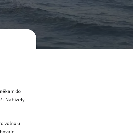
l někam do
ři. Nabízely
o volno u
ibovalo