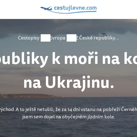
Cestopisy
Evropa
Z České republiky k moři na kole , na kole na Ukrajinu.
ubliky k moři na ko
na Ukrajinu.
východ. A to ještě netušili, že za 14 dní vstanu na pobřeží Černé
jsem sem dojel na obyčejném jízdním kole.