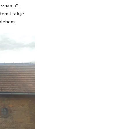
neznáma" .
tem. I tak je
chlebem.