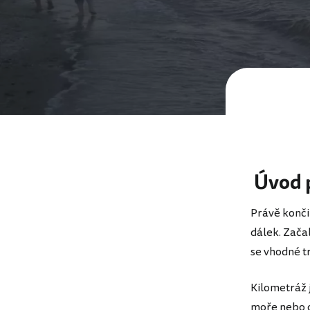
Úvod 
Právě konči
dálek. Začal
se vhodné t
Kilometráž 
moře nebo o