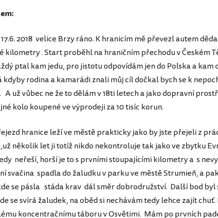
kem:
 17.6. 2018 velice Brzy ráno. K hranicím mě převezl autem děda
né kilometry . Start proběhl na hraničním přechodu v Českém T
aždý ptal kam jedu, pro jistotu odpovídám jen do Polska a kam 
á kdyby rodina a kamarádi znali můj cíl dočkal bych se k nepo
 A už vůbec ne že to dělám v 18ti letech a jako dopravní prost
jné kolo koupené ve výprodeji za 10 tisíc korun.
ejezd hranice leží ve městě prakticky jako by jste přejeli z pr
,už několik let ji totíž nikdo nekontroluje tak jako ve zbytku E
edy neřeší, horší je to s prvními stoupajícími kilometry a s ne
vní svačina spadla do žaludku v parku ve městě Strumieñ, a pa
kde se pásla stáda krav dál směr dobrodružství. Další bod by
e se svírá žaludek, na oběd si nechávám tedy lehce zajít chuť. 
alému koncentračnímu táboru v Osvětimi. Mám po prvních pad