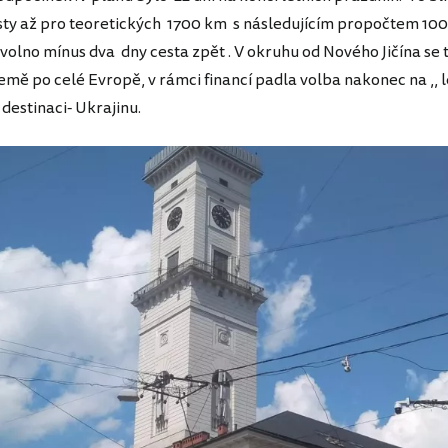
ty až pro teoretických 1700 km s následujícím propočtem 10
 volno mínus dva dny cesta zpět . V okruhu od Nového Jičína se
země po celé Evropě, v rámci financí padla volba nakonec na ,, l
destinaci- Ukrajinu.