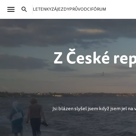
LETENKY
ZÁJEZDY
PRŮVODCI
FÓRUM
Z České rep
Jsi blázen slyšel jsem když jsem jel na 