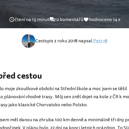
čtení na 15 minut
12 komentářů
hodnoceno 14 x
Cestopis z roku 2018 napsal
Petr78
před cestou
lo moje zkouškové období na Střední škole a moc jsem se těši
o plánování vhodné trasy . Můj sen zněl dojet na kole z ČR k mo
rasy jako klasické Chorvatsko nebo Polsko.
jsem měl danou na zhruba 100 km denně a minimálně tři dny pr
dpočinek .V plánu bylo 22 dní na konci letních prázdnin. To Sl