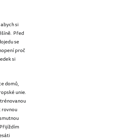
 abych si
ěšíně. Před
dojedu se
chopení proč
ředek si
áce domů,
vropské unie.
vytrénovanou
k rovnou
l smutnou
Přijíždím
esáti