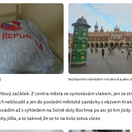
)
Na hlavním náměstím v Krakově a jeho 
n. Nový začátek. Z centra města se vymotávám vlakem, jen ze s
h nebloudil a jen do poslední městské zastávky s názvem Kra
ovádím až s výhledem na Solné doly Bochnia po asi 30 km jízdy. 
by jídla, a to takové,že se to na kolo sotva vleze.