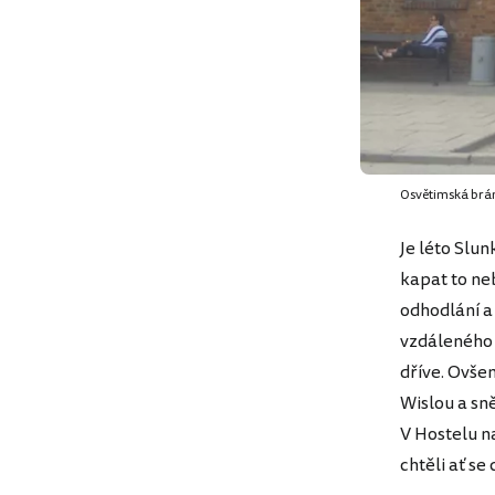
Osvětimská brána
Je léto Slun
kapat to ne
odhodlání a 
vzdáleného 
dříve. Ovše
Wislou a sn
V Hostelu n
chtěli ať se