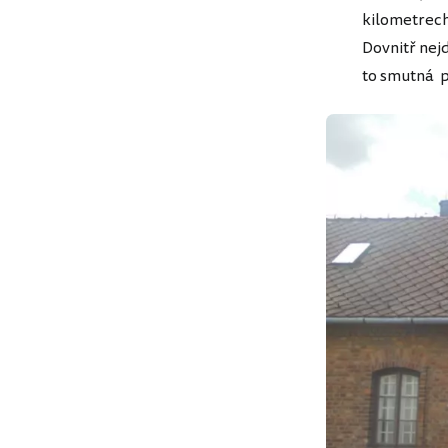
kilometrech
Dovnitř nejd
to smutná p