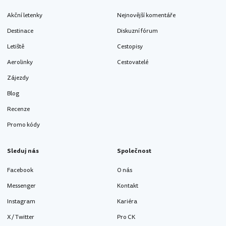
Akční letenky
Nejnovější komentáře
Destinace
Diskuzní fórum
Letiště
Cestopisy
Aerolinky
Cestovatelé
Zájezdy
Blog
Recenze
Promo kódy
Sleduj nás
Společnost
Facebook
O nás
Messenger
Kontakt
Instagram
Kariéra
X / Twitter
Pro CK