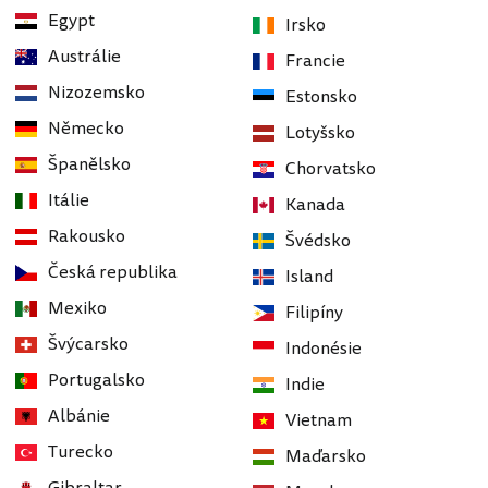
Egypt
Irsko
Austrálie
Francie
Nizozemsko
Estonsko
Německo
Lotyšsko
Španělsko
Chorvatsko
Itálie
Kanada
Rakousko
Švédsko
Česká republika
Island
Mexiko
Filipíny
Švýcarsko
Indonésie
Portugalsko
Indie
Albánie
Vietnam
Turecko
Maďarsko