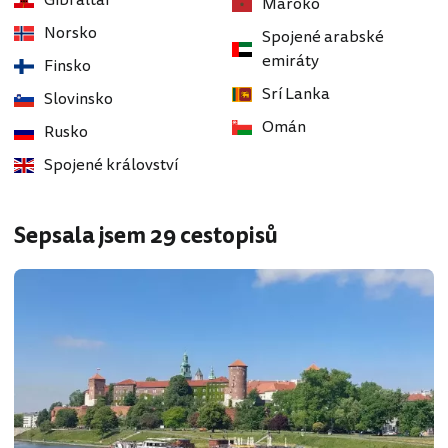
Gibraltar
Maroko
Norsko
Spojené arabské
emiráty
Finsko
Srí Lanka
Slovinsko
Omán
Rusko
Spojené království
Sepsala jsem 29 cestopisů