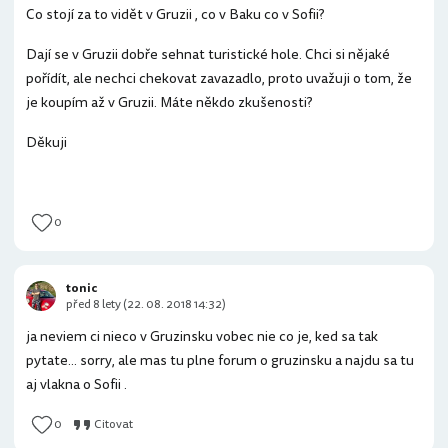
Co stojí za to vidět v Gruzii , co v Baku co v Sofii?
Dají se v Gruzii dobře sehnat turistické hole. Chci si nějaké
pořídít, ale nechci chekovat zavazadlo, proto uvažuji o tom, že
je koupím až v Gruzii. Máte někdo zkušenosti?
Děkuji
0
tonic
před 8 lety (22. 08. 2018 14:32)
ja neviem ci nieco v Gruzinsku vobec nie co je, ked sa tak
pytate... sorry, ale mas tu plne forum o gruzinsku a najdu sa tu
aj vlakna o Sofii .
0
Citovat