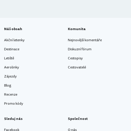
Náš obsah
Komunita
Akční letenky
Nejnovější komentáře
Destinace
Diskuzní fórum
Letiště
Cestopisy
Aerolinky
Cestovatelé
Zájezdy
Blog
Recenze
Promo kódy
Sleduj nás
Společnost
Facebook
O nás