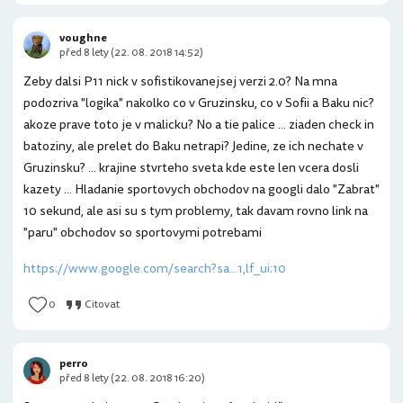
voughne
před 8 lety (22. 08. 2018 14:52)
Zeby dalsi P11 nick v sofistikovanejsej verzi 2.0? Na mna
podozriva "logika" nakolko co v Gruzinsku, co v Sofii a Baku nic?
akoze prave toto je v malicku? No a tie palice ... ziaden check in
batoziny, ale prelet do Baku netrapi? Jedine, ze ich nechate v
Gruzinsku? ... krajine stvrteho sveta kde este len vcera dosli
kazety ... Hladanie sportovych obchodov na googli dalo "Zabrat"
10 sekund, ale asi su s tym problemy, tak davam rovno link na
"paru" obchodov so sportovymi potrebami
https://www.google.com/search?sa...1,lf_ui:10
0
Citovat
perro
před 8 lety (22. 08. 2018 16:20)