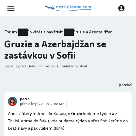
Fórum
Co vidět a navštívit
Gruzie a Azerbajdžan se zastávkou v Sofii
Gruzie a Azerbajdžan se
zastávkou v Sofii
Založila
před 8 lety
perro
ve fóru Co vidět a navštívit
9 reakcí
perro
před 8 lety (22. 08. 2018 14:15)
Ahoj, v úterý letíme do Kutaisi, v Gruzii budeme týden a z
Tbilisi letíme do Baku, kde budeme týden a přes Sofii letíme do
Bratislavy a pak vlakem domů.