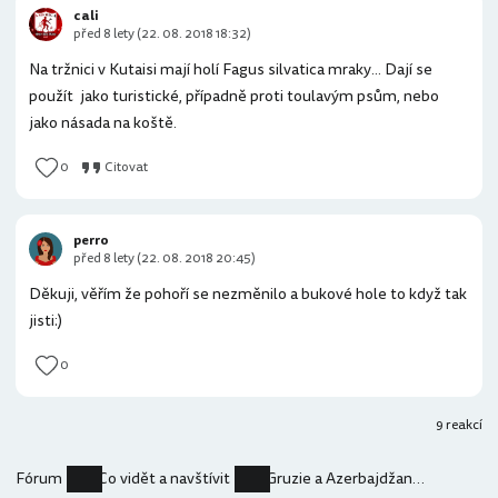
cali
před 8 lety (22. 08. 2018 18:32)
Na tržnici v Kutaisi mají holí Fagus silvatica mraky... Dají se
použít jako turistické, případně proti toulavým psům, nebo
jako násada na koště.
0
Citovat
perro
před 8 lety (22. 08. 2018 20:45)
Děkuji, věřím že pohoří se nezměnilo a bukové hole to když tak
jisti:)
0
9 reakcí
Fórum
Co vidět a navštívit
Gruzie a Azerbajdžan se zastávkou v Sofii