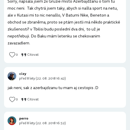
Sorry, napsala jsem 2x Gruzie misto Azerbajdžanu o tom tu
moc neni. Tak chytrá jsem taky, abych si našla sport na netu,
ale v Kutasi mi to nic nenašlo, V Batumi Nike, Beneton a
obchod se zbraněma, proto se ptám jestli má někdo praktické
zkušenosti? v Tbilisi budu poslední dva dni, to už je
nepotřebuji. Do Baku mám letenku se chekovanim
zavazadlem.
0
Citovat
cizy
před 8 lety (22. 08. 2018 16:42)
jak neni, sak z azerbajdzanu tu mam aj cestopis :D
0
Citovat
perro
před 8 lety (22. 08. 2018 16:52)