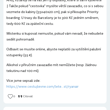
Ahoj, vztahují se na vás jen ty doplatky, které si sami vyberete
:) Takže pokud "cestovka" myslíte větší zavazadlo, co si s sebou
vezmete do kabiny (55x40x20 cm), pak si přikoupíte Priority
boarding. U trasy do Barcelony je to 300 Kč jedním směrem,
tedy 600 Kč za zpáteční cestu.
Místenku si kupovat nemusíte, pokud vám nevadí, že nebudete
sedět pohromadě.
Odbavit se musíte online, abyste neplatili za vytištění palubní
vstupenky (55 €).
Alkohol v příručním zavazadle mít nemůžete (resp. žádnou
tekutinu nad 100 ml).
Více jsme sepsali zde:
https://www.cestujlevne.com/lete...st/ryanair
0
Citovat