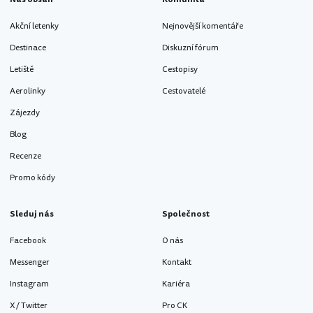
Akční letenky
Nejnovější komentáře
Destinace
Diskuzní fórum
Letiště
Cestopisy
Aerolinky
Cestovatelé
Zájezdy
Blog
Recenze
Promo kódy
Sleduj nás
Společnost
Facebook
O nás
Messenger
Kontakt
Instagram
Kariéra
X / Twitter
Pro CK