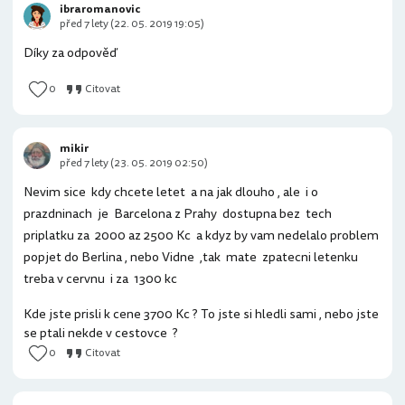
ibraromanovic
před 7 lety (22. 05. 2019 19:05)
Díky za odpověď
0
Citovat
mikir
před 7 lety (23. 05. 2019 02:50)
Nevim sice kdy chcete letet a na jak dlouho , ale i o
prazdninach je Barcelona z Prahy dostupna bez tech
priplatku za 2000 az 2500 Kc a kdyz by vam nedelalo problem
popjet do Berlina , nebo Vidne ,tak mate zpatecni letenku
treba v cervnu i za 1300 kc
Kde jste prisli k cene 3700 Kc ? To jste si hledli sami , nebo jste
se ptali nekde v cestovce ?
0
Citovat