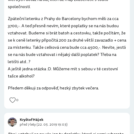
společností.
Zpáteční letenku z Prahy do Barcelony bychom měli za cca
3700,-. A teď přesně nevím, které poplatky se na nás budou
vztahovat. Budeme si brát batoh a cestovku, takže počítám, že
se k ceně letenky připočítá 200 za druhé větší zavazadlo + cena
za místenku. Takže celková cena bude cca 4500,-. Nevíte, jestli
se na nás bude vztahovat i nějaký další poplatek? Třeba na
letišti atd...?
A ještě jedna otázka :D. Můžeme mít s sebou v té cestovní
tašce alkohol?
Předem děkuji za odpověď, hezký zbytek večera.
0
Kryštof Hájek
před 7 lety (22. 05. 2019 19:03)