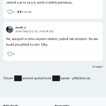
zeleně a je to za 5 €, jestli si dobře pamatuju.
0
Citovat
Josef _7
před 7 lety (23. 05. 2019 18:56)
Ne, alespoň si toho nejsem vědom, jedině tak omylem. No ale
budiž pro příště to vím. Díky
0
6 reakcí
Fórum
Letecké společnosti
Ryanair - přibližná celková cena letenky
Náš obsah
Komunita