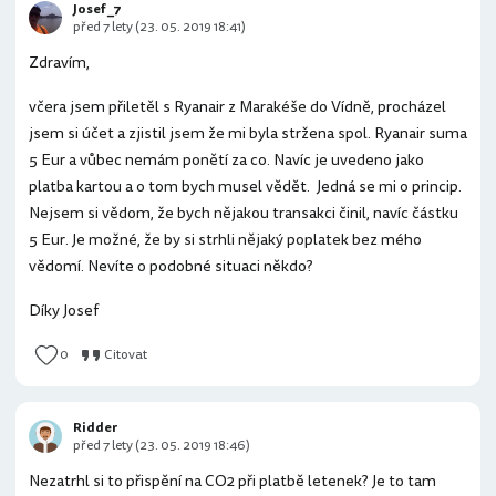
Josef _7
před 7 lety (23. 05. 2019 18:41)
Zdravím,
včera jsem přiletěl s Ryanair z Marakéše do Vídně, procházel
jsem si účet a zjistil jsem že mi byla stržena spol. Ryanair suma
5 Eur a vůbec nemám ponětí za co. Navíc je uvedeno jako
platba kartou a o tom bych musel vědět. Jedná se mi o princip.
Nejsem si vědom, že bych nějakou transakci činil, navíc částku
5 Eur. Je možné, že by si strhli nějaký poplatek bez mého
vědomí. Nevíte o podobné situaci někdo?
Díky Josef
0
Citovat
Ridder
před 7 lety (23. 05. 2019 18:46)
Nezatrhl si to přispění na CO2 při platbě letenek? Je to tam