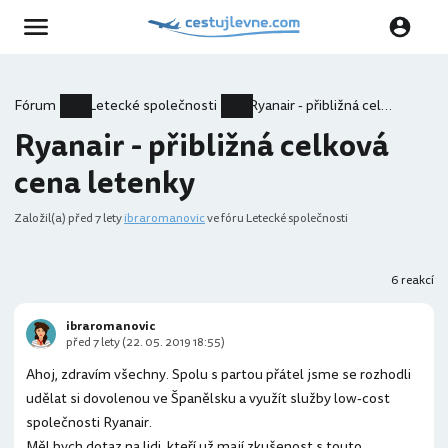
Fórum
Letecké společnosti
Ryanair - přibližná celková cena letenky
Ryanair - přibližná celková
cena letenky
Založil(a)
před 7 lety
ibraromanovic
ve fóru Letecké společnosti
6 reakcí
ibraromanovic
před 7 lety (22. 05. 2019 18:55)
Ahoj, zdravím všechny. Spolu s partou přátel jsme se rozhodli
udělat si dovolenou ve Španělsku a využít služby low-cost
společnosti Ryanair.
Měl bych dotaz na lidi, kteří už mají zkušenost s touto