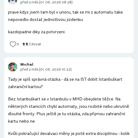
před 2 měs (01. 06. 2026 08:28)
prave kdyz jsem tam byl v unoru, tak se mi z automatu take
nepovedlo dostat jednotlivou jizdenku.
kazdopadne diky za potvrzeni.
0
Citovat
Mıchal
před 2 měs (01. 06. 2026 10:22)
Tady je spíš správná otázka - dá se na IST dobít Istanbulkart
zahraniční kartou?
Bez Istanbulkart se v Istanbulu v MHD obejdete těžce. Na
některých stanicích chybí automaty, jsou rozbité nebo ukrutně
dlouhé fronty. Plus ještě je tu otázka, zda přijmou zahraniční
kartu nebo ne.
Kvůli pokračující devalvaci měny je poté extra disciplínou - kolik