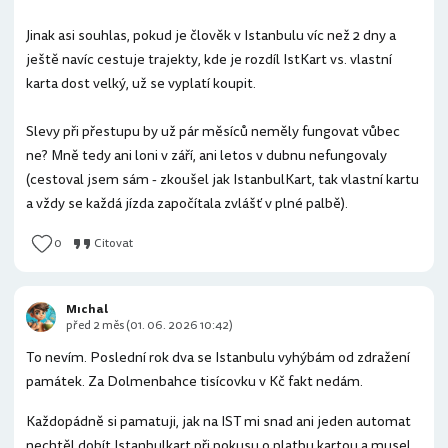
Jinak asi souhlas, pokud je člověk v Istanbulu víc než 2 dny a
ještě navíc cestuje trajekty, kde je rozdíl IstKart vs. vlastní
karta dost velký, už se vyplatí koupit.
Slevy při přestupu by už pár měsíců neměly fungovat vůbec
ne? Mně tedy ani loni v září, ani letos v dubnu nefungovaly
(cestoval jsem sám - zkoušel jak IstanbulKart, tak vlastní kartu
a vždy se každá jízda započítala zvlášť v plné palbě).
0
Citovat
Mıchal
před 2 měs (01. 06. 2026 10:42)
To nevím. Poslední rok dva se Istanbulu vyhýbám od zdražení
památek. Za Dolmenbahce tisícovku v Kč fakt nedám.
Každopádně si pamatuji, jak na IST mi snad ani jeden automat
nechtěl dobít Istanbulkart při pokusu o platbu kartou a musel