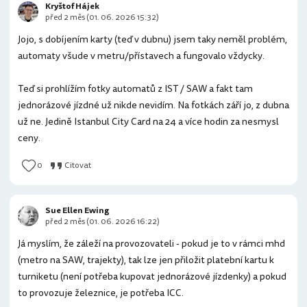
Kryštof Hájek
před 2 měs (01. 06. 2026 15:32)
Jojo, s dobíjením karty (teď v dubnu) jsem taky neměl problém,
automaty všude v metru/přístavech a fungovalo vždycky.
Teď si prohlížím fotky automatů z IST / SAW a fakt tam
jednorázové jízdné už nikde nevidím. Na fotkách září jo, z dubna
už ne. Jedině Istanbul City Card na 24 a více hodin za nesmysl
ceny.
0
Citovat
Sue Ellen Ewing
před 2 měs (01. 06. 2026 16:22)
Já myslím, že záleží na provozovateli - pokud je to v rámci mhd
(metro na SAW, trajekty), tak lze jen přiložit platební kartu k
turniketu (není potřeba kupovat jednorázové jízdenky) a pokud
to provozuje železnice, je potřeba ICC.