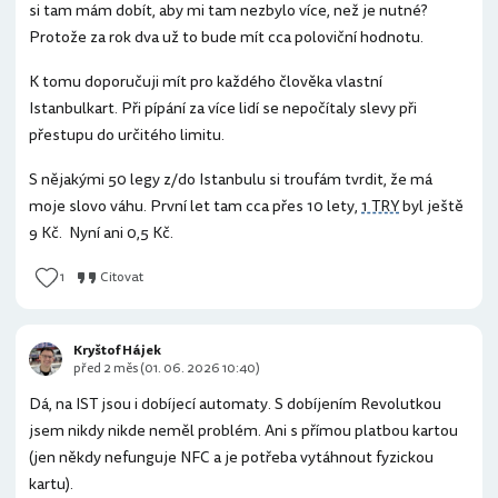
si tam mám dobít, aby mi tam nezbylo více, než je nutné?
Protože za rok dva už to bude mít cca poloviční hodnotu.
K tomu doporučuji mít pro každého člověka vlastní
Istanbulkart. Při pípání za více lidí se nepočítaly slevy při
přestupu do určitého limitu.
S nějakými 50 legy z/do Istanbulu si troufám tvrdit, že má
moje slovo váhu. První let tam cca přes 10 lety,
1 TRY
byl ještě
9 Kč. Nyní ani 0,5 Kč.
1
Citovat
Kryštof Hájek
před 2 měs (01. 06. 2026 10:40)
Dá, na IST jsou i dobíjecí automaty. S dobíjením Revolutkou
jsem nikdy nikde neměl problém. Ani s přímou platbou kartou
(jen někdy nefunguje NFC a je potřeba vytáhnout fyzickou
kartu).