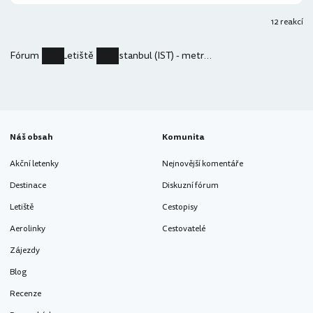
12 reakcí
Fórum
Letiště
Istanbul (IST) - metro - platba
Náš obsah
Komunita
Akční letenky
Nejnovější komentáře
Destinace
Diskuzní fórum
Letiště
Cestopisy
Aerolinky
Cestovatelé
Zájezdy
Blog
Recenze