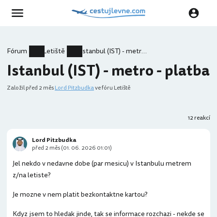
Fórum
Letiště
Istanbul (IST) - metro - platba
Istanbul (IST) - metro - platba
Založil
před 2 měs
Lord Pitzbudka
ve fóru Letiště
12 reakcí
Lord Pitzbudka
před 2 měs (01. 06. 2026 01:01)
Jel nekdo v nedavne dobe (par mesicu) v Istanbulu metrem
z/na letiste?
Je mozne v nem platit bezkontaktne kartou?
Kdyz jsem to hledak jinde, tak se informace rozchazi - nekde se