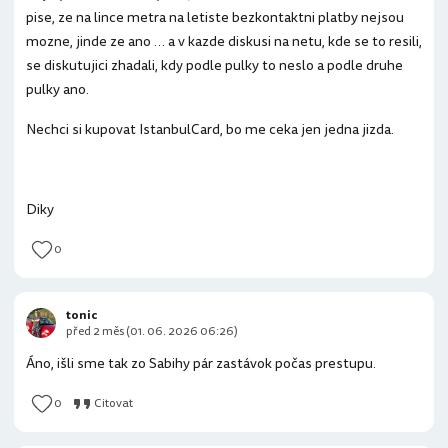
pise, ze na lince metra na letiste bezkontaktni platby nejsou
mozne, jinde ze ano … a v kazde diskusi na netu, kde se to resili,
se diskutujici zhadali, kdy podle pulky to neslo a podle druhe
pulky ano.
Nechci si kupovat IstanbulCard, bo me ceka jen jedna jizda.
Diky
0
tonic
před 2 měs (01. 06. 2026 06:26)
Áno, išli sme tak zo Sabihy pár zastávok počas prestupu.
0
Citovat