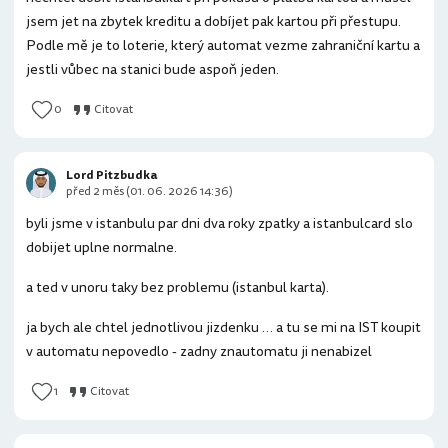
jsem jet na zbytek kreditu a dobíjet pak kartou při přestupu.
Podle mě je to loterie, který automat vezme zahraniční kartu a
jestli vůbec na stanici bude aspoň jeden.
0
Citovat
Lord Pitzbudka
před 2 měs (01. 06. 2026 14:36)
byli jsme v istanbulu par dni dva roky zpatky a istanbulcard slo
dobijet uplne normalne.
a ted v unoru taky bez problemu (istanbul karta).
ja bych ale chtel jednotlivou jizdenku … a tu se mi na IST koupit
v automatu nepovedlo - zadny znautomatu ji nenabizel
1
Citovat