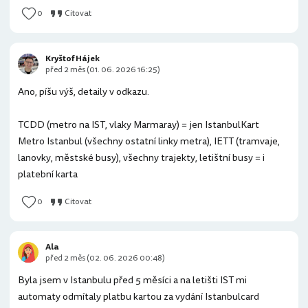
0
Citovat
Kryštof Hájek
před 2 měs (01. 06. 2026 16:25)
Ano, píšu výš, detaily v odkazu.
TCDD (metro na IST, vlaky Marmaray) = jen IstanbulKart
Metro Istanbul (všechny ostatní linky metra), IETT (tramvaje,
lanovky, městské busy), všechny trajekty, letištní busy = i
platební karta
0
Citovat
Ala
před 2 měs (02. 06. 2026 00:48)
Byla jsem v Istanbulu před 5 měsíci a na letišti IST mi
automaty odmítaly platbu kartou za vydání Istanbulcard