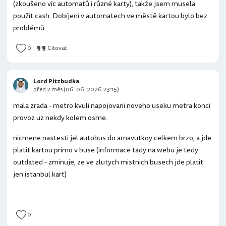
(zkoušeno víc automatů i různé karty), takže jsem musela
použít cash. Dobíjení v automatech ve městě kartou bylo bez
problémů.
0
Citovat
Lord Pitzbudka
před 2 měs (06. 06. 2026 23:15)
mala zrada - metro kvuli napojovani noveho useku metra konci
provoz uz nekdy kolem osme.
nicmene nastesti jel autobus do arnavutkoy celkem brzo, a jde
platit kartou primo v buse (informace tady na webu je tedy
outdated - zminuje, ze ve zlutych mistnich busech jde platit
jen istanbul kart)
0