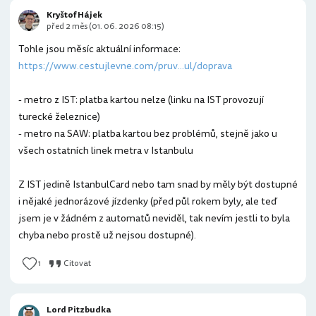
Kryštof Hájek
před 2 měs (01. 06. 2026 08:15)
Tohle jsou měsíc aktuální informace:
https://www.cestujlevne.com/pruv...ul/doprava
- metro z IST: platba kartou nelze (linku na IST provozují
turecké železnice)
- metro na SAW: platba kartou bez problémů, stejně jako u
všech ostatních linek metra v Istanbulu
Z IST jedině IstanbulCard nebo tam snad by měly být dostupné
i nějaké jednorázové jízdenky (před půl rokem byly, ale teď
jsem je v žádném z automatů neviděl, tak nevím jestli to byla
chyba nebo prostě už nejsou dostupné).
1
Citovat
Lord Pitzbudka