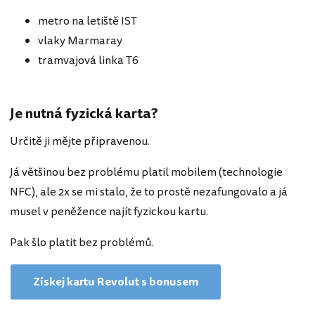
metro na letiště IST
vlaky Marmaray
tramvajová linka T6
Je nutná fyzická karta?
Určitě ji mějte připravenou.
Já většinou bez problému platil mobilem (technologie
NFC), ale 2x se mi stalo, že to prostě nezafungovalo a já
musel v peněžence najít fyzickou kartu.
Pak šlo platit bez problémů.
Získej kartu Revolut s bonusem