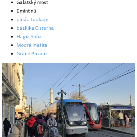
Galatský most
Eminönü
palác Topkapi
bazilika Cisterna
Hagia Sofia
Modrá mešita
Grand Bazaar