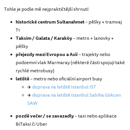
Tohle je podle mě nejpraktičtější shrnutí:
historické centrum Sultanahmet
– pěšky + tramvaj
T1
Taksim / Galata / Karaköy
– metro + lanovky +
pěšky
přejezdy mezi Evropou a Asií
– trajekty nebo
podzemní vlak Marmaray (některé části spojují také
rychlé metrobusy)
letiště
– metro nebo oficiální airport busy
✈️
doprava na letiště Istanbul IST
✈️
doprava na letiště Istanbul Sabiha Gökcen
SAW
pozdě večer / se zavazadly
– taxi nebo aplikace
BiTaksi či Uber