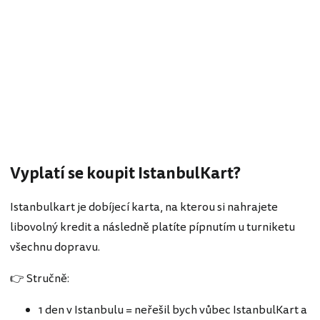
Vyplatí se koupit IstanbulKart?
Istanbulkart je dobíjecí karta, na kterou si nahrajete
libovolný kredit a následně platíte pípnutím u turniketu
všechnu dopravu.
👉 Stručně:
1 den v Istanbulu = neřešil bych vůbec IstanbulKart a