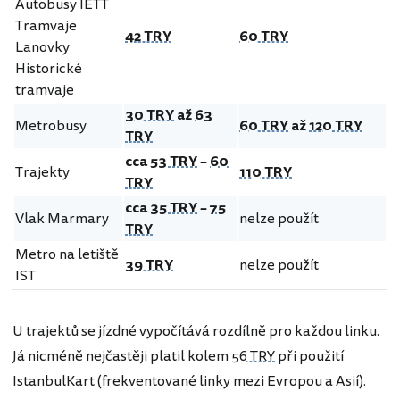
Autobusy IETT
Tramvaje
42 TRY
60 TRY
Lanovky
Historické
tramvaje
30 TRY
až
63
Metrobusy
60 TRY
až
120 TRY
TRY
cca
53 TRY
–
60
Trajekty
110 TRY
TRY
cca
35 TRY
–
75
Vlak Marmary
nelze použít
TRY
Metro na letiště
39 TRY
nelze použít
IST
U trajektů se jízdné vypočítává rozdílně pro každou linku.
Já nicméně nejčastěji platil kolem
56 TRY
při použití
IstanbulKart (frekventované linky mezi Evropou a Asií).