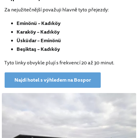
Za nejužitečnější považuji hlavně tyto přejezdy:
Eminönü – Kadıköy
Karaköy – Kadıköy
Üsküdar – Eminönü
Beşiktaş – Kadıköy
Tyto linky obvykle plují s frekvencí 20 až 30 minut.
Najdi hotel s výhledem na Bospor