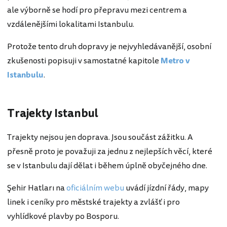
ale výborně se hodí pro přepravu mezi centrem a
vzdálenějšími lokalitami Istanbulu.
Protože tento druh dopravy je nejvyhledávanější, osobní
zkušenosti popisuji v samostatné kapitole
Metro v
Istanbulu
.
Trajekty Istanbul
Trajekty nejsou jen doprava. Jsou součást zážitku. A
přesně proto je považuji za jednu z nejlepších věcí, které
se v Istanbulu dají dělat i během úplně obyčejného dne.
Şehir Hatları na
oficiálním webu
uvádí jízdní řády, mapy
linek i ceníky pro městské trajekty a zvlášť i pro
vyhlídkové plavby po Bosporu.