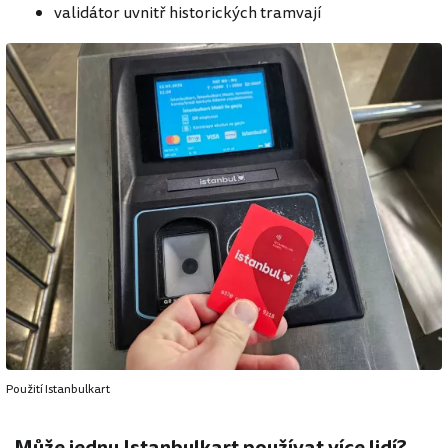
validátor uvnitř historických tramvají
Použití Istanbulkart
Může jednu Istanbulkart používat více lidí?