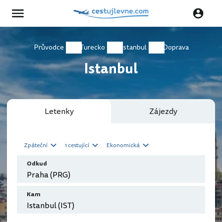
Průvodce
Turecko
Istanbul
Doprava
Istanbul
Letenky
Zájezdy
Zpáteční
1 cestující
Ekonomická
Odkud
Kam