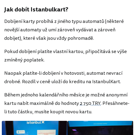
Jak dobít Istanbulkart?
Dobíjení karty probíhá z jiného typu automatů (některé
novější automaty už umí zároveň vydávat a zároveň
dobíjet), které však jsou vždy pohromadě.
Pokud dobíjení platíte vlastní kartou, připočítává se výše
zmíněný poplatek.
Naopak platíte-li dobíjení v hotovosti, automat nevrací
drobné. Rozdíl v ceně uloží do kreditu na IstanbulKart.
Během jednoho kalendářního měsíce je možné anonymní
kartu nabít maximálně do hodnoty
2 750 TRY
. Přesáhnete-
li tuto částku, musíte koupit novou kartu.