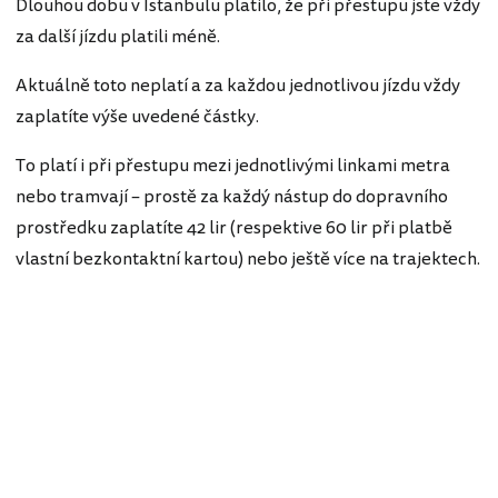
Dlouhou dobu v Istanbulu platilo, že při přestupu jste vždy
za další jízdu platili méně.
Aktuálně toto neplatí a za každou jednotlivou jízdu vždy
zaplatíte výše uvedené částky.
To platí i při přestupu mezi jednotlivými linkami metra
nebo tramvají – prostě za každý nástup do dopravního
prostředku zaplatíte 42 lir (respektive 60 lir při platbě
vlastní bezkontaktní kartou) nebo ještě více na trajektech.