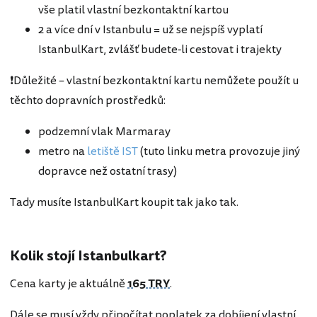
vše platil vlastní bezkontaktní kartou
2 a více dní v Istanbulu = už se nejspíš vyplatí
IstanbulKart, zvlášť budete-li cestovat i trajekty
❗Důležité – vlastní bezkontaktní kartu nemůžete použít u
těchto dopravních prostředků:
podzemní vlak Marmaray
metro na
letiště IST
(tuto linku metra provozuje jiný
dopravce než ostatní trasy)
Tady musíte IstanbulKart koupit tak jako tak.
Kolik stojí Istanbulkart?
Cena karty je aktuálně
165 TRY
.
Dále se musí vždy připočítat poplatek za dobíjení vlastní