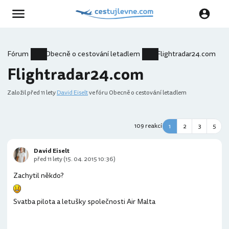
Fórum
Obecně o cestování letadlem
Flightradar24.com
Flightradar24.com
Založil
před 11 lety
David Eiselt
ve fóru Obecně o cestování letadlem
109 reakcí
1
2
3
5
David Eiselt
před 11 lety (15. 04. 2015 10:36)
Zachytil někdo?
Svatba pilota a letušky společnosti Air Malta