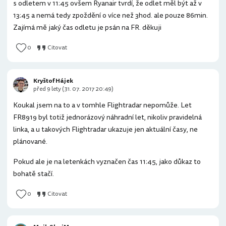
s odletem v 11:45 ovšem Ryanair tvrdí, že odlet měl být až v
13:45 a nemá tedy zpoždění o více než 3hod. ale pouze 86min.
Zajímá mě jaký čas odletu je psán na FR. děkuji
0
Citovat
Kryštof Hájek
před 9 lety (31. 07. 2017 20:49)
Koukal jsem na to a v tomhle Flightradar nepomůže. Let
FR8919 byl totiž jednorázový náhradní let, nikoliv pravidelná
linka, a u takových Flightradar ukazuje jen aktuální časy, ne
plánované.
Pokud ale je na letenkách vyznačen čas 11:45, jako důkaz to
bohatě stačí.
0
Citovat