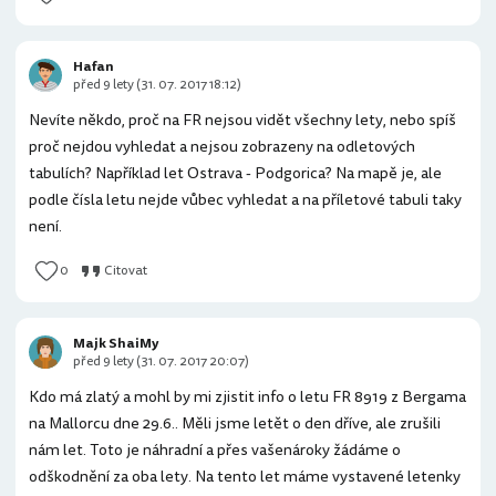
Hafan
před 9 lety (31. 07. 2017 18:12)
Nevíte někdo, proč na FR nejsou vidět všechny lety, nebo spíš
proč nejdou vyhledat a nejsou zobrazeny na odletových
tabulích? Například let Ostrava - Podgorica? Na mapě je, ale
podle čísla letu nejde vůbec vyhledat a na příletové tabuli taky
není.
0
Citovat
Majk ShaiMy
před 9 lety (31. 07. 2017 20:07)
Kdo má zlatý a mohl by mi zjistit info o letu FR 8919 z Bergama
na Mallorcu dne 29.6.. Měli jsme letět o den dříve, ale zrušili
nám let. Toto je náhradní a přes vašenároky žádáme o
odškodnění za oba lety. Na tento let máme vystavené letenky