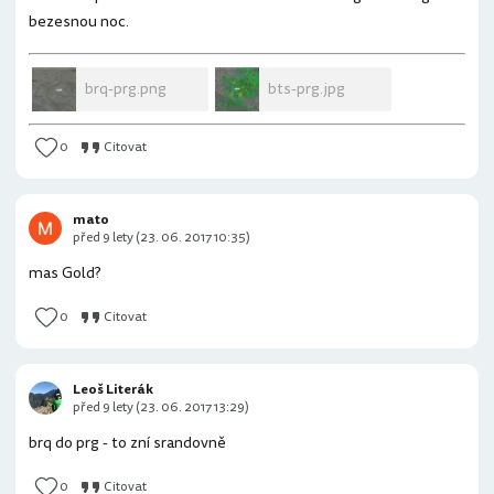
bezesnou noc.
brq-prg.png
bts-prg.jpg
0
Citovat
mato
před 9 lety (23. 06. 2017 10:35)
mas Gold?
0
Citovat
Leoš Literák
před 9 lety (23. 06. 2017 13:29)
brq do prg - to zní srandovně
0
Citovat