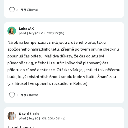
0
Citovat
LukasAK
před 9 lety (01. 08. 2017 10:56)
Nárok na kompenzaci vzniká jak u zrušeného letu, tak u
zpožděného náhradního letu. Zřejmě po tvém online checkinu
posunuli čas odletu. Máš dva důkazy, že čas odletu byl
původně 11:45, z čehož lze určit i původně plánovaný čas
příletu do cílové destinace. Otázka však je, jestli ti to k něčemu
bude, když místní příslušnout soudu bude v Itálii a Španělsku
(viz. Brusel I ve spojení s rozsudkem Rehder).
0
Citovat
David Eiselt
před 9 lety (03. 08. 2017 08:47)
Tip od Tonica :)