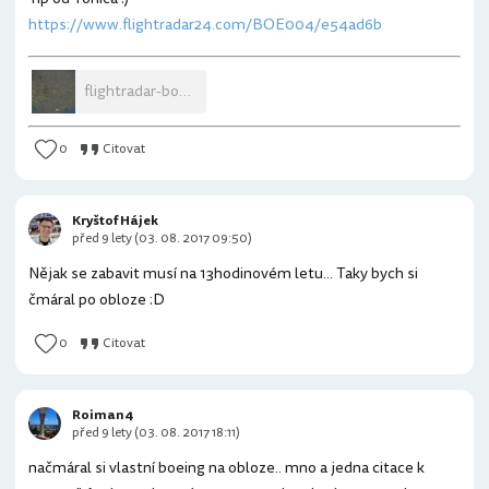
https://www.flightradar24.com/BOE004/e54ad6b
flightradar-boeing-route.png
0
Citovat
Kryštof Hájek
před 9 lety (03. 08. 2017 09:50)
Nějak se zabavit musí na 13hodinovém letu... Taky bych si
čmáral po obloze :D
0
Citovat
Roiman4
před 9 lety (03. 08. 2017 18:11)
načmáral si vlastní boeing na obloze.. mno a jedna citace k