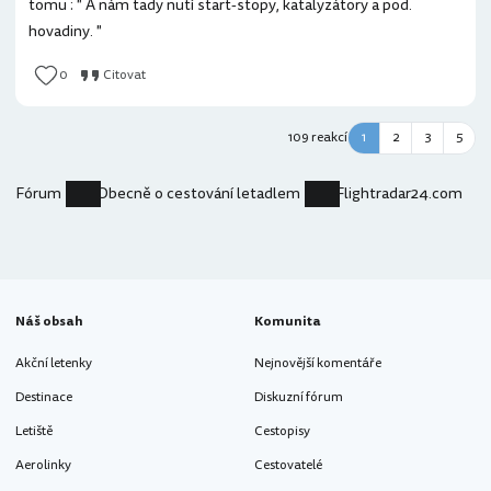
tomu : " A nám tady nutí start-stopy, katalyzátory a pod.
hovadiny. "
0
Citovat
109 reakcí
1
2
3
5
Fórum
Obecně o cestování letadlem
Flightradar24.com
Náš obsah
Komunita
Akční letenky
Nejnovější komentáře
Destinace
Diskuzní fórum
Letiště
Cestopisy
Aerolinky
Cestovatelé