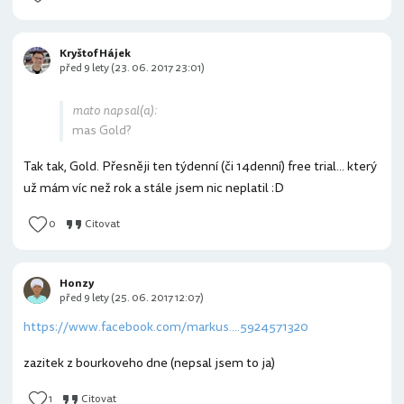
Kryštof Hájek
před 9 lety (23. 06. 2017 23:01)
mato napsal(a):
mas Gold?
Tak tak, Gold. Přesněji ten týdenní (či 14denní) free trial... který
už mám víc než rok a stále jsem nic neplatil :D
0
Citovat
Honzy
před 9 lety (25. 06. 2017 12:07)
https://www.facebook.com/markus....5924571320
zazitek z bourkoveho dne (nepsal jsem to ja)
1
Citovat