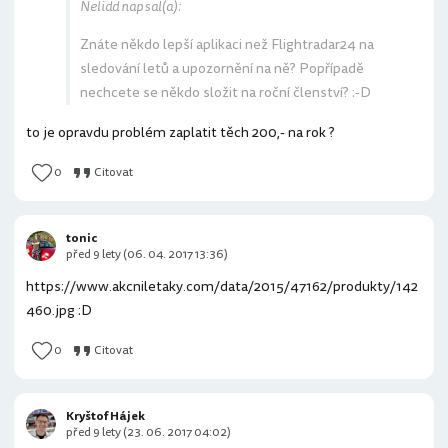
Nelidd napsal(a):
Znáte někdo lepší aplikaci než Flightradar24 na
sledování letů a upozornění na ně? Popřípadě
nechcete se někdo složit na roční členství? :-D
to je opravdu problém zaplatit těch 200,- na rok ?
0
Citovat
tonic
před 9 lety (06. 04. 2017 13:36)
https://www.akcniletaky.com/data/2015/47162/produkty/142
460.jpg :D
0
Citovat
Kryštof Hájek
před 9 lety (23. 06. 2017 04:02)