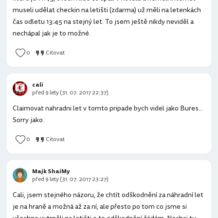
museli udělat checkin na letišti (zdarma) už měli na letenkách
čas odletu 13:45 na stejný let. To jsem ještě nikdy neviděl a
nechápal jak je to možné.
0
Citovat
cali
před 9 lety (31. 07. 2017 22:37)
Claimovat nahradni let v tomto pripade bych videl jako Bures...
Sorry jako.
0
Citovat
Majk ShaiMy
před 9 lety (31. 07. 2017 23:27)
Cali, jsem stejného názoru, že chtít odškodnění za náhradní let
je na hraně a možná až za ní, ale přesto po tom co jsme si