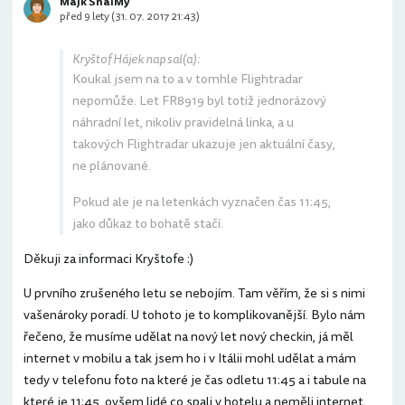
Majk ShaiMy
před 9 lety (31. 07. 2017 21:43)
Kryštof Hájek napsal(a):
Koukal jsem na to a v tomhle Flightradar
nepomůže. Let FR8919 byl totiž jednorázový
náhradní let, nikoliv pravidelná linka, a u
takových Flightradar ukazuje jen aktuální časy,
ne plánované.
Pokud ale je na letenkách vyznačen čas 11:45,
jako důkaz to bohatě stačí.
Děkuji za informaci Kryštofe :)
U prvního zrušeného letu se nebojím. Tam věřím, že si s nimi
vašenároky poradí. U tohoto je to komplikovanější. Bylo nám
řečeno, že musíme udělat na nový let nový checkin, já měl
internet v mobilu a tak jsem ho i v Itálii mohl udělat a mám
tedy v telefonu foto na které je čas odletu 11:45 a i tabule na
které je 11:45, ovšem lidé co spali v hotelu a neměli internet