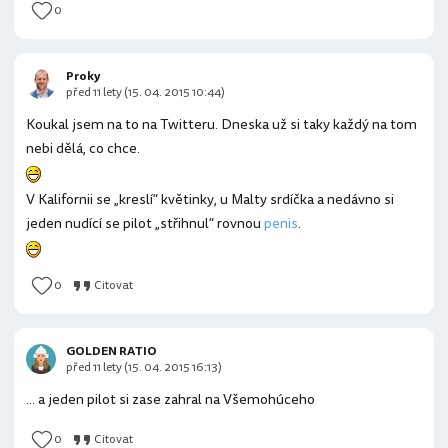
0
Proky
před 11 lety (15. 04. 2015 10:44)
Koukal jsem na to na Twitteru. Dneska už si taky každý na tom
nebi dělá, co chce.
V Kalifornii se „kreslí“ květinky, u Malty srdíčka a nedávno si
jeden nudící se pilot „střihnul“ rovnou
penis
.
0
Citovat
GOLDEN RATIO
před 11 lety (15. 04. 2015 16:13)
... a jeden pilot si zase zahral na Všemohúceho
0
Citovat