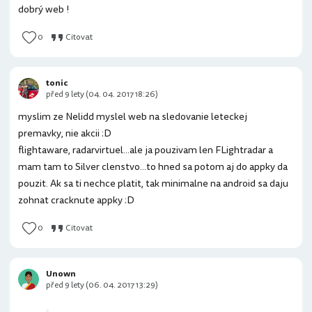
dobrý web !
0
Citovat
tonic
před 9 lety (04. 04. 2017 18:26)
myslim ze Nelidd myslel web na sledovanie leteckej
premavky, nie akcii :D
flightaware, radarvirtuel...ale ja pouzivam len FLightradar a
mam tam to Silver clenstvo...to hned sa potom aj do appky da
pouzit. Ak sa ti nechce platit, tak minimalne na android sa daju
zohnat cracknute appky :D
0
Citovat
Unown
před 9 lety (06. 04. 2017 13:29)