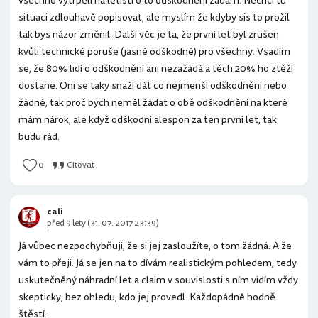
všechno vytrpěli na letišti o to odškodnění žádám. Nechci tu
situaci zdlouhavě popisovat, ale myslím že kdyby sis to prožil
tak bys názor změnil. Další věc je ta, že první let byl zrušen
kvůli technické poruše (jasné odškodné) pro všechny. Vsadím
se, že 80% lidí o odškodnění ani nezažádá a těch 20% ho ztěží
dostane. Oni se taky snaží dát co nejmenší odškodnění nebo
žádné, tak proč bych neměl žádat o obě odškodnění na které
mám nárok, ale když odškodní alespon za ten první let, tak
budu rád.
0
Citovat
cali
před 9 lety (31. 07. 2017 23:39)
Já vůbec nezpochybňuji, že si jej zasloužíte, o tom žádná. A že
vám to přeji. Já se jen na to dívám realistickým pohledem, tedy
uskutečněný náhradní let a claim v souvislosti s ním vidím vždy
skepticky, bez ohledu, kdo jej provedl. Každopádně hodně
štěstí.