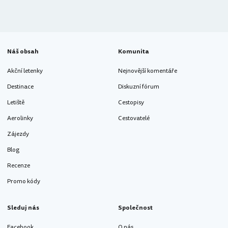
Náš obsah
Komunita
Akční letenky
Nejnovější komentáře
Destinace
Diskuzní fórum
Letiště
Cestopisy
Aerolinky
Cestovatelé
Zájezdy
Blog
Recenze
Promo kódy
Sleduj nás
Společnost
Facebook
O nás