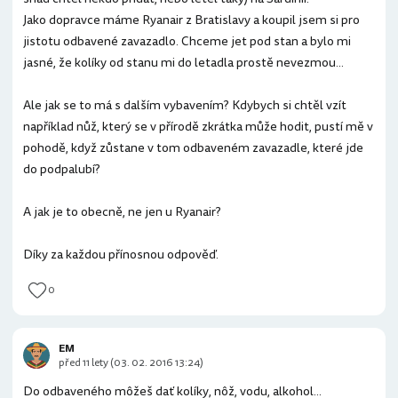
Jako dopravce máme Ryanair z Bratislavy a koupil jsem si pro
jistotu odbavené zavazadlo. Chceme jet pod stan a bylo mi
jasné, že kolíky od stanu mi do letadla prostě nevezmou...
Ale jak se to má s dalším vybavením? Kdybych si chtěl vzít
například nůž, který se v přírodě zkrátka může hodit, pustí mě v
pohodě, když zůstane v tom odbaveném zavazadle, které jde
do podpalubí?
A jak je to obecně, ne jen u Ryanair?
Díky za každou přínosnou odpověď.
0
EM
před 11 lety (03. 02. 2016 13:24)
Do odbaveného môžeš dať kolíky, nôž, vodu, alkohol...