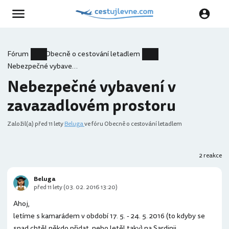
Fórum
Obecně o cestování letadlem
Nebezpečné vybavení v zavazadlovém prostoru
Nebezpečné vybavení v
zavazadlovém prostoru
Založil(a)
před 11 lety
Beluga
ve fóru Obecně o cestování letadlem
2 reakce
Beluga
před 11 lety (03. 02. 2016 13:20)
Ahoj,
letíme s kamarádem v období 17. 5. - 24. 5. 2016 (to kdyby se
snad chtěl někdo přidat, nebo letěl taky) na Sardinii.