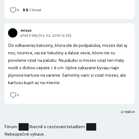
0
Citovat
misso
před 11 lety (03. 02. 2016 13:26)
Do odbavenej batoziny, ktora ide do podpalubia, mozes dat aj
noz, noznice, vacsie tekutiny a dalsie vecie, ktore nie su
povolene vziat na palubu. Na palubu si mozes vziat len maly
nozik s dlzkou cepele < 6 cm. Uplne zakazane byvaju napr.
plynove kartuse na varenie. Samotny varic si vziat mozes, ale
kartusu kupit az na mieste.
0
2 reakce
Fórum
Obecně o cestování letadlem
Nebezpečné vybavení v zavazadlovém prostoru