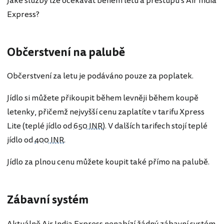
Jaké služby lze očekávat během letu a přestupu s Air India
Express?
Občerstvení na palubě
Občerstvení za letu je podáváno pouze za poplatek.
Jídlo si můžete přikoupit během levněji během koupě
letenky, přičemž nejvyšší cenu zaplatíte v tarifu Xpress
Lite (teplé jídlo od
650 INR
). V dalších tarifech stojí teplé
jídlo od
400 INR
.
Jídlo za plnou cenu můžete koupit také přímo na palubě.
Zábavní systém
Aktuálně Air India Express nenabízí žádný zábavní systém.