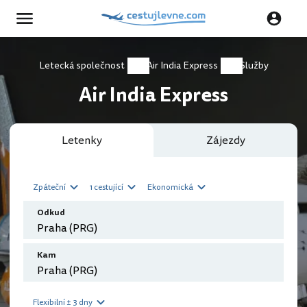
Letecká společnost
Air India Express
Služby
Air India Express
Letenky
Zájezdy
Zpáteční
1 cestující
Ekonomická
Odkud
Kam
Flexibilní ± 3 dny