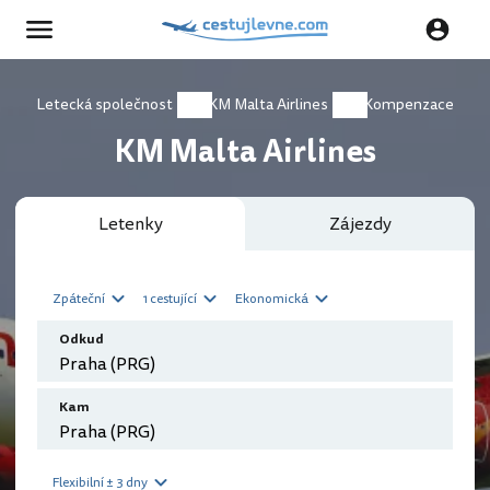
Letecká společnost
KM Malta Airlines
Kompenzace
KM Malta Airlines
Letenky
Zájezdy
Zpáteční
1 cestující
Ekonomická
Odkud
Kam
Flexibilní ± 3 dny