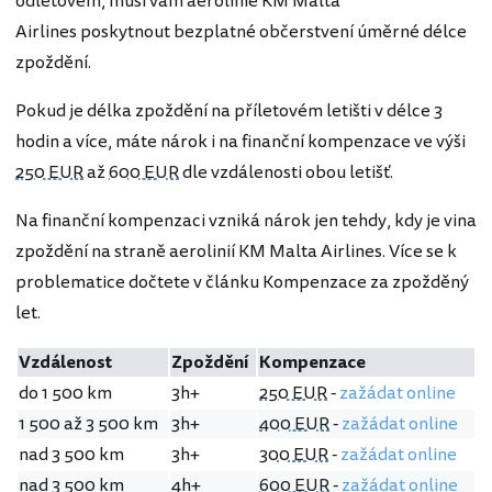
odletovém, musí vám aerolinie KM Malta
Airlines poskytnout bezplatné občerstvení úměrné délce
zpoždění.
Pokud je délka zpoždění na příletovém letišti v délce 3
hodin a více, máte nárok i na finanční kompenzace ve výši
250 EUR
až
600 EUR
dle vzdálenosti obou letišť.
Na finanční kompenzaci vzniká nárok jen tehdy, kdy je vina
zpoždění na straně aerolinií KM Malta Airlines. Více se k
problematice dočtete v článku Kompenzace za zpožděný
let.
Vzdálenost
Zpoždění
Kompenzace
do 1 500 km
3h+
250 EUR
-
zažádat online
1 500 až 3 500 km
3h+
400 EUR
-
zažádat online
nad 3 500 km
3h+
300 EUR
-
zažádat online
nad 3 500 km
4h+
600 EUR
-
zažádat online