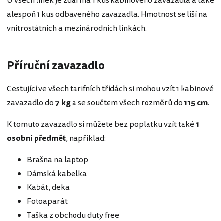
U všech linek je zdarma 1 kus kabinového zavazadla a také
alespoň 1 kus odbaveného zavazadla. Hmotnost se liší na
vnitrostátních a mezinárodních linkách.
Příruční zavazadlo
Cestující ve všech tarifních třídách si mohou vzít 1 kabinové
zavazadlo do
7 kg
a se součtem všech rozměrů do
115 cm
.
K tomuto zavazadlo si můžete bez poplatku vzít také
1
osobní předmět
, například:
Brašna na laptop
Dámská kabelka
Kabát, deka
Fotoaparát
Taška z obchodu duty free