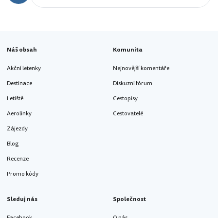
Náš obsah
Komunita
Akční letenky
Nejnovější komentáře
Destinace
Diskuzní fórum
Letiště
Cestopisy
Aerolinky
Cestovatelé
Zájezdy
Blog
Recenze
Promo kódy
Sleduj nás
Společnost
Facebook
O nás