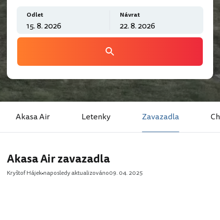
Odlet
Návrat
Akasa Air
Letenky
Zavazadla
Ch
Akasa Air zavazadla
Kryštof Hájek
naposledy aktualizováno
09. 04. 2025