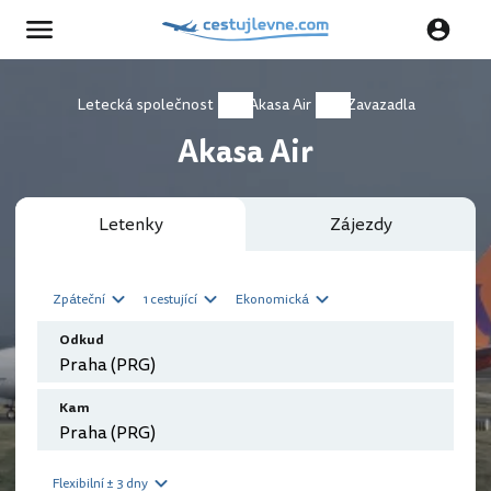
Letecká společnost
Akasa Air
Zavazadla
Akasa Air
Letenky
Zájezdy
Zpáteční
1 cestující
Ekonomická
Odkud
Kam
Flexibilní ± 3 dny