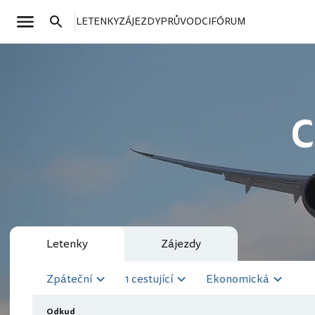
LETENKY
ZÁJEZDY
PRŮVODCI
FÓRUM
C
Letenky
Zájezdy
Zpáteční
1 cestující
Ekonomická
Odkud