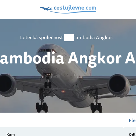
Letecká společnost
Cambodia Angkor Air
ambodia Angkor A
Fle
Kam
Odl