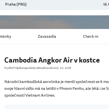
etenky
Zavazadla
Check-in
Cambodia Angkor Air v kostce
Kryštof Hájek
naposledy aktualizováno
05. 02. 2018
Národní kambodžská aerolinka je menší společnost se 6 mod
svoje hlavní sídlo má na letišti v Phnom Penhu, ale létá i ze
společností Vietnam Airlines.