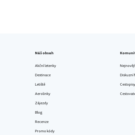
Náš obsah
Komuni
Akční letenky
Nejnověj
Destinace
Diskuzní
Letiště
Cestopis
Aerolinky
Cestovat
Zájezdy
Blog
Recenze
Promo kódy