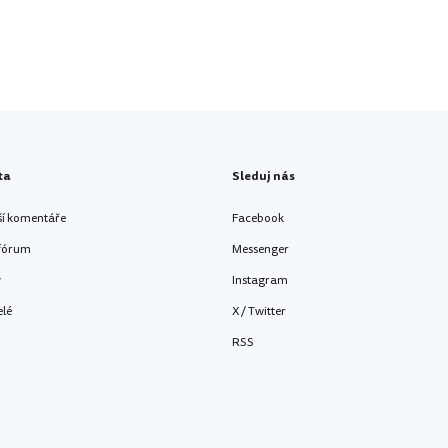
ta
Sleduj nás
ší komentáře
Facebook
 fórum
Messenger
y
Instagram
elé
X / Twitter
RSS