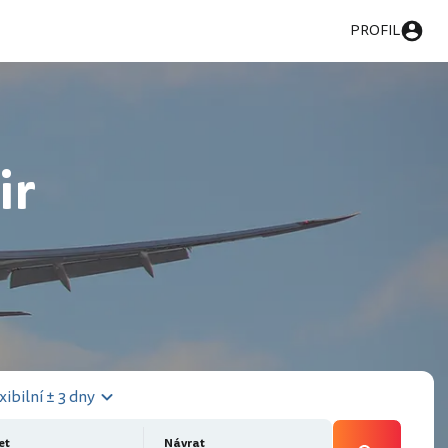
PROFIL
ir
xibilní ± 3 dny
et
Návrat