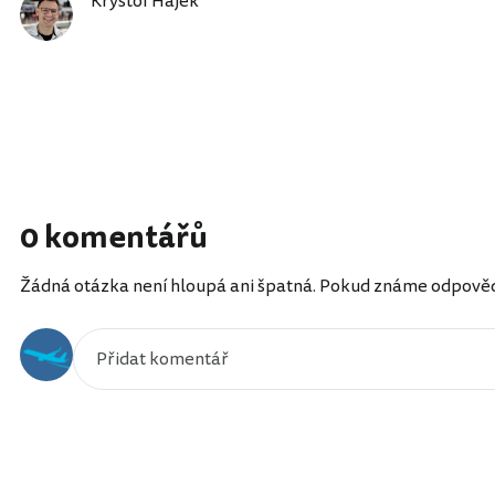
Kryštof Hájek
0 komentářů
Žádná otázka není hloupá ani špatná. Pokud známe odpověď, 