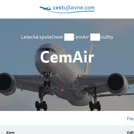
Letecká společnost
CemAir
Služby
CemAir
Fle
Kam
Odl