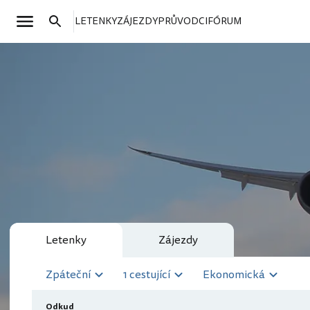
LETENKY
ZÁJEZDY
PRŮVODCI
FÓRUM
Letenky
Zájezdy
Zpáteční
1 cestující
Ekonomická
Odkud