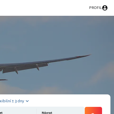
PROFIL
xibilní ± 3 dny
et
Návrat