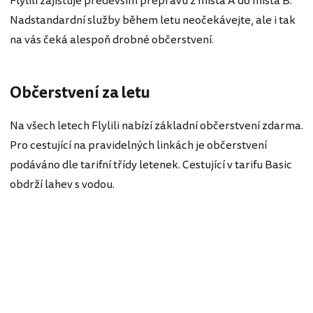
Flylili zajišťuje především přepravu z místa A do místa B.
Nadstandardní služby během letu neočekávejte, ale i tak
na vás čeká alespoň drobné občerstvení.
Občerstvení za letu
Na všech letech Flylili nabízí základní občerstvení zdarma.
Pro cestující na pravidelných linkách je občerstvení
podáváno dle tarifní třídy letenek. Cestující v tarifu Basic
obdrží lahev s vodou.