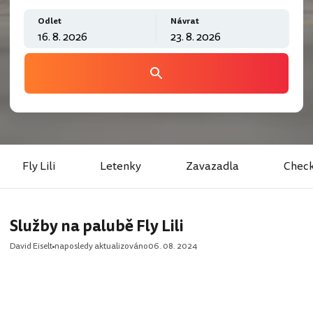
Odlet
Návrat
Fly Lili
Letenky
Zavazadla
Check
Služby na palubě Fly Lili
David Eiselt
naposledy aktualizováno
06. 08. 2024