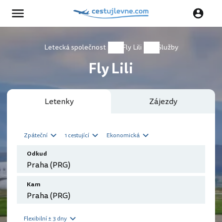
Letecká společnost
Fly Lili
Služby
Fly Lili
Letenky
Zájezdy
Zpáteční
1 cestující
Ekonomická
Odkud
Kam
Flexibilní ± 3 dny