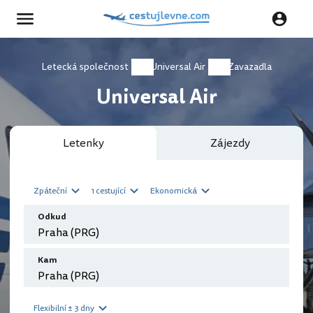
Letecká společnost
Universal Air
Zavazadla
Universal Air
Letenky
Zájezdy
Zpáteční
1 cestující
Ekonomická
Odkud
Kam
Flexibilní ± 3 dny