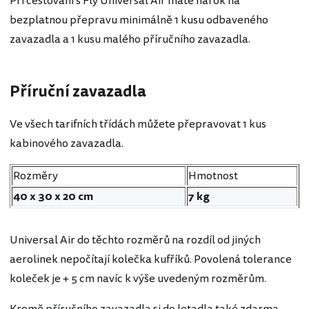
Při cestování s Fly Universal Air máte nárok na
bezplatnou přepravu minimálně 1 kusu odbaveného
zavazadla a 1 kusu malého příručního zavazadla.
Příruční zavazadla
Ve všech tarifních třídách můžete přepravovat 1 kus
kabinového zavazadla.
Rozměry
Hmotnost
40 x 30 x 20 cm
7 kg
Universal Air do těchto rozměrů na rozdíl od jiných
aerolinek nepočítají kolečka kufříků. Povolená tolerance
koleček je + 5 cm navíc k výše uvedeným rozměrům.