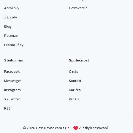
Aerolinky
Cestovatelé
Zájezdy
Blog
Recenze
Promo kódy
Sleduj nás
Společnost
Facebook
O nás
Messenger
Kontakt
Instagram
Kariéra
X / Twitter
Pro CK
RSS
© 2026 Cestujlevne.com s.r.o.
Z lásky k cestování