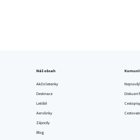
Náš obsah
Komuni
Akční letenky
Nejnověj
Destinace
Diskuzní
Letiště
Cestopis
Aerolinky
Cestovat
Zájezdy
Blog