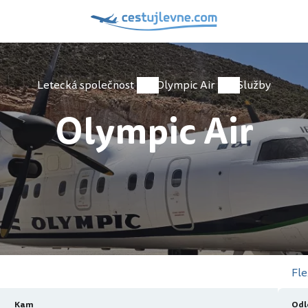
Letecká společnost
Olympic Air
Služby
Olympic Air
Fle
Kam
Odl