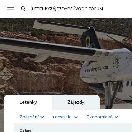
LETENKY
ZÁJEZDY
PRŮVODCI
FÓRUM
Letenky
Zájezdy
Zpáteční
1 cestující
Ekonomická
Odkud