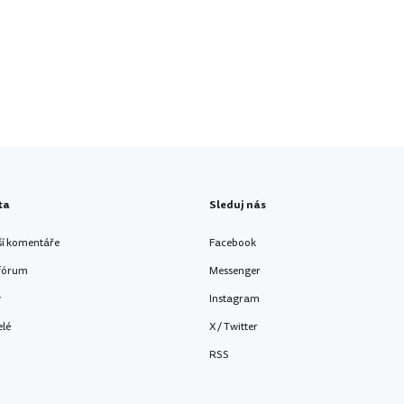
ta
Sleduj nás
ší komentáře
Facebook
 fórum
Messenger
y
Instagram
elé
X / Twitter
RSS