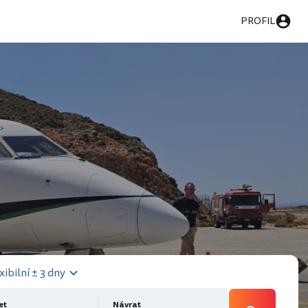
PROFIL
xibilní ± 3 dny
et
Návrat